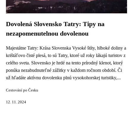
Dovolená Slovensko Tatry: Tipy na
nezapomenutelnou dovolenou
Majestátne Tatry: Krása Slovenska Vysoké štíty, hlboké doliny a
krištáľovo čisté plesá, to sú Tatry, ktoré už roky lákajú turistov z
celého sveta. Slovensko je hrdé na tento prírodný klenot, ktorý
ponúka nezabudnuteľné zážitky v každom ročnom období. Či
už hľadáte aktívnu dovolenku plnú vysokohorskej turistiky,...
Cestování po Česku
12. 11. 2024