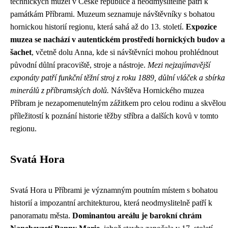
technických muzeí v České republice a neodmyslitelně patří k
památkám Příbrami. Muzeum seznamuje návštěvníky s bohatou
hornickou historií regionu, která sahá až do 13. století.
Expozice
muzea se nachází v autentickém prostředí hornických budov a
šachet
, včetně dolu Anna, kde si návštěvníci mohou prohlédnout
původní důlní pracoviště, stroje a nástroje.
Mezi nejzajímavější
exponáty patří funkční těžní stroj z roku 1889, důlní vláček a sbírka
minerálů z příbramských dolů.
Návštěva Hornického muzea
Příbram je nezapomenutelným zážitkem pro celou rodinu a skvělou
příležitostí k poznání historie těžby stříbra a dalších kovů v tomto
regionu.
Svatá Hora
Svatá Hora u Příbrami je významným poutním místem s bohatou
historií a impozantní architekturou, která neodmyslitelně patří k
panoramatu města.
Dominantou areálu je barokní chrám