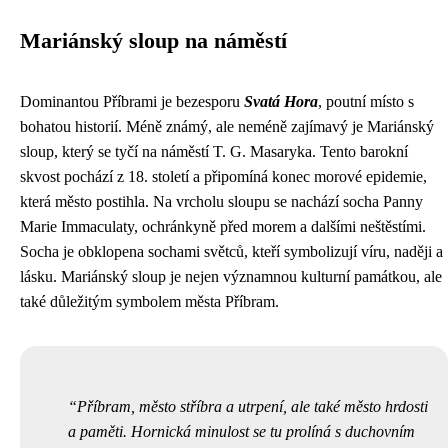
Mariánský sloup na náměstí
Dominantou Příbrami je bezesporu
Svatá Hora
, poutní místo s
bohatou historií. Méně známý, ale neméně zajímavý je Mariánský
sloup, který se tyčí na náměstí T. G. Masaryka. Tento barokní
skvost pochází z 18. století a připomíná konec morové epidemie,
která město postihla. Na vrcholu sloupu se nachází socha Panny
Marie Immaculaty, ochránkyně před morem a dalšími neštěstími.
Socha je obklopena sochami světců, kteří symbolizují víru, naději a
lásku. Mariánský sloup je nejen významnou kulturní památkou, ale
také důležitým symbolem města Příbram.
Příbram, město stříbra a utrpení, ale také město hrdosti
a paměti. Hornická minulost se tu prolíná s duchovním