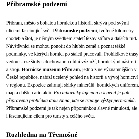
Příbramské podzemí
Příbram, město s bohatou hornickou historií, skrývá pod svými
ulicemi fascinující svět.
Příbramské podzemí
, tvořené kilometry
chodeb a štol, je němým svědkem staletí těžby stříbra a dalších rud.
Návštěvníci se mohou ponořit do hlubin země a poznat těžké
podmínky, ve kterých horníci po staletí pracovali. Prohlídkové trasy
vedou skrze štoly s dochovanou důlní výztuží, hornickými nástroji
a stroji.
Hornické muzeum Příbram
, jedno z nejvýznamnějších v
České republice, nabízí ucelený pohled na historii a vývoj hornictví
v regionu. Expozice zahrnují sbírky minerálů, hornických uniforem,
map a dalších artefaktů.
Pro milovníky tajemna a legend je pak
připravena prohlídka dolu Anna, kde se traduje výskyt permoníků.
Příbramské podzemí je tak nejen připomínkou slavné minulosti, ale
i fascinujícím cílem pro turisty z celého světa.
Rozhledna na Třemošné