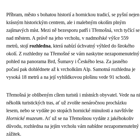
Příbram, město s bohatou historií a hornickou tradicí, se pyšní nejen
krásným historickým centrem, ale i malebným okolím plným
zajímavých míst. Mezi ně bezesporu patří i Třemošná, vrch tyčící se
nad městem. A právě na jeho vrcholu, v nadmořské výšce 559
metrů, stojí
rozhledna
, která nabízí úchvatný výhled do širokého
okolí. Z rozhledny na Třemošné se vám naskytne nezapomenutelný
pohled na panorama Brd, Šumavy i Českého lesa. Za jasného
počasí pak dohlédnete až k vrcholkům Alp. Samotná rozhledna je
vysoká 18 metrů a na její vyhlídkovou plošinu vede 91 schodů.
Třemošná je oblíbeným cílem turistů i místních obyvatel. Vede na ni
několik turistických tras, ať už zvolíte nenáročnou procházku
lesem, nebo se vydáte po stopách hornické minulosti a navštívíte
Hornické muzeum
. Ať už se na Třemošnou vydáte z jakéhokoliv
důvodu, rozhledna na jejím vrcholu vám nabídne nezapomenutelný
zážitek.