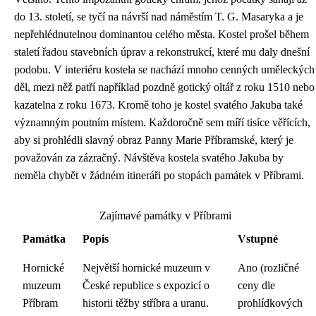
do 13. století, se tyčí na návrší nad náměstím T. G. Masaryka a je
nepřehlédnutelnou dominantou celého města. Kostel prošel během
staletí řadou stavebních úprav a rekonstrukcí, které mu daly dnešní
podobu. V interiéru kostela se nachází mnoho cenných uměleckých
děl, mezi něž patří například pozdně gotický oltář z roku 1510 nebo
kazatelna z roku 1673. Kromě toho je kostel svatého Jakuba také
významným poutním místem. Každoročně sem míří tisíce věřících,
aby si prohlédli slavný obraz Panny Marie Příbramské, který je
považován za zázračný. Návštěva kostela svatého Jakuba by
neměla chybět v žádném itineráři po stopách památek v Příbrami.
Zajímavé památky v Příbrami
Památka
Popis
Vstupné
Hornické
Největší hornické muzeum v
Ano (rozličné
muzeum
České republice s expozicí o
ceny dle
Příbram
historii těžby stříbra a uranu.
prohlídkových