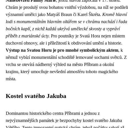
Nanebevzetí Panny Marie
, jehož stavba započala v 17. století.
Chrám je proslulý svou bohatou vnitřní výzdobou, na níž se podíleli
významní umělci jako Matyáš Braun či Karel Škréta.
Kromě hlavní
lodi s monumentálním hlavním oltářem se v chrámu nachází i řada
bočních kaplí, z nichž každá ukrývá umělecké skvosty a vypráví
příběh z mariánské úcty.
Pro poutníky je Svatá Hora nejen místem
duchovní obnovy, ale i příležitostí k obdivování umění a historie.
Výstup na Svatou Horu je pro mnohé symbolickým aktem
, k
němuž vybízí monumentální schodiště lemované sochami světců. Z
vrchu se otevírá nádherný výhled na město Příbram a okolní
krajinu, který umocňuje nevšední atmosféru tohoto magického
místa.
Kostel svatého Jakuba
Dominantou historického centra Příbrami a jednou z
nejvýznamnějších památek je bezpochyby kostel svatého Jakuba
Většího. Tento impozantní gotický chrám, jehož počátky sahají až