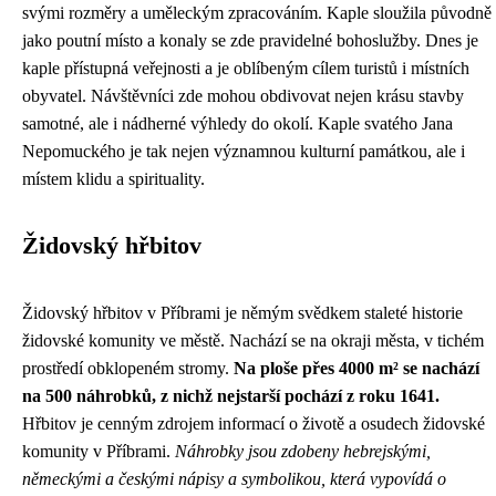
svými rozměry a uměleckým zpracováním. Kaple sloužila původně
jako poutní místo a konaly se zde pravidelné bohoslužby. Dnes je
kaple přístupná veřejnosti a je oblíbeným cílem turistů i místních
obyvatel. Návštěvníci zde mohou obdivovat nejen krásu stavby
samotné, ale i nádherné výhledy do okolí. Kaple svatého Jana
Nepomuckého je tak nejen významnou kulturní památkou, ale i
místem klidu a spirituality.
Židovský hřbitov
Židovský hřbitov v Příbrami je němým svědkem staleté historie
židovské komunity ve městě. Nachází se na okraji města, v tichém
prostředí obklopeném stromy.
Na ploše přes 4000 m² se nachází
na 500 náhrobků, z nichž nejstarší pochází z roku 1641.
Hřbitov je cenným zdrojem informací o životě a osudech židovské
komunity v Příbrami.
Náhrobky jsou zdobeny hebrejskými,
německými a českými nápisy a symbolikou, která vypovídá o