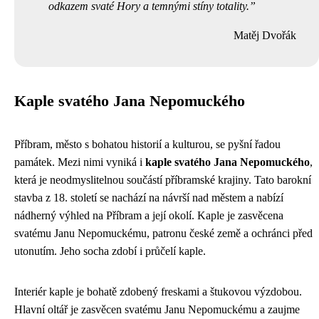
odkazem svaté Hory a temnými stíny totality.
Matěj Dvořák
Kaple svatého Jana Nepomuckého
Příbram, město s bohatou historií a kulturou, se pyšní řadou
památek. Mezi nimi vyniká i
kaple svatého Jana Nepomuckého
,
která je neodmyslitelnou součástí příbramské krajiny. Tato barokní
stavba z 18. století se nachází na návrší nad městem a nabízí
nádherný výhled na Příbram a její okolí. Kaple je zasvěcena
svatému Janu Nepomuckému, patronu české země a ochránci před
utonutím. Jeho socha zdobí i průčelí kaple.
Interiér kaple je bohatě zdobený freskami a štukovou výzdobou.
Hlavní oltář je zasvěcen svatému Janu Nepomuckému a zaujme