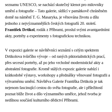
seznamu UNESCO, se nachází skutečný klenot pro milovníky
umění a fotografie – Tato galerie, sídlící v památkově chráněném
domě na náměstí T. G. Masaryka, je věnována životu a dílu
jednoho z nejvýznamnějších českých fotografů 20. století.
František Drtikol
, rodák z Příbrami, proslul svými avantgardními
akty, portréty a experimenty s fotografickou technikou.
V expozici galerie se návštěvníci seznámí s celým spektrem
Drtikolova tvůrčího vývoje – od raných piktorialistických prací,
přes secesní portréty, až po jeho vrcholné modernistické akty a
abstraktní fotografie. Kromě stálých expozic galerie nabízí i
krátkodobé výstavy, workshopy a přednášky věnované fotografii a
výtvarnému umění. Návštěva Galerie Františka Drtikola je tak
nejenom fascinující cestou do světa fotografie, ale i příležitostí
poznat blíže život a dílo významného umělce, jehož tvorba je
nedílnou součástí kulturního dědictví Příbrami.