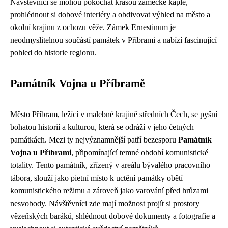
Návštěvníci se mohou pokochat krásou zámecké kaple,
prohlédnout si dobové interiéry a obdivovat výhled na město a
okolní krajinu z ochozu věže. Zámek Ernestinum je
neodmyslitelnou součástí památek v Příbrami a nabízí fascinující
pohled do historie regionu.
Památník Vojna u Příbramě
Město Příbram, ležící v malebné krajině středních Čech, se pyšní
bohatou historií a kulturou, která se odráží v jeho četných
památkách. Mezi ty nejvýznamnější patří bezesporu
Památník
Vojna u Příbrami
, připomínající temné období komunistické
totality. Tento památník, zřízený v areálu bývalého pracovního
tábora, slouží jako pietní místo k uctění památky obětí
komunistického režimu a zároveň jako varování před hrůzami
nesvobody. Návštěvníci zde mají možnost projít si prostory
vězeňských baráků, shlédnout dobové dokumenty a fotografie a