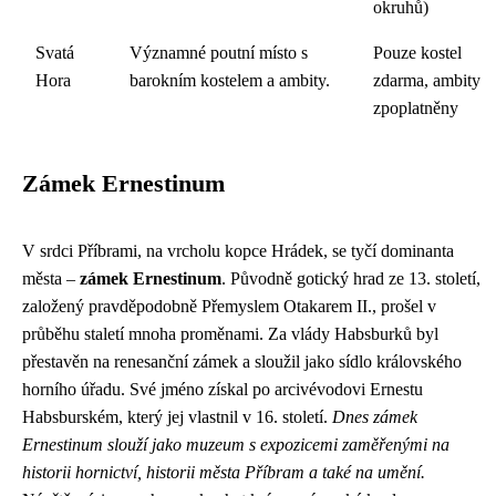
okruhů)
Svatá
Významné poutní místo s
Pouze kostel
Hora
barokním kostelem a ambity.
zdarma, ambity
zpoplatněny
Zámek Ernestinum
V srdci Příbrami, na vrcholu kopce Hrádek, se tyčí dominanta
města –
zámek Ernestinum
. Původně gotický hrad ze 13. století,
založený pravděpodobně Přemyslem Otakarem II., prošel v
průběhu staletí mnoha proměnami. Za vlády Habsburků byl
přestavěn na renesanční zámek a sloužil jako sídlo královského
horního úřadu. Své jméno získal po arcivévodovi Ernestu
Habsburském, který jej vlastnil v 16. století.
Dnes zámek
Ernestinum slouží jako muzeum s expozicemi zaměřenými na
historii hornictví, historii města Příbram a také na umění.