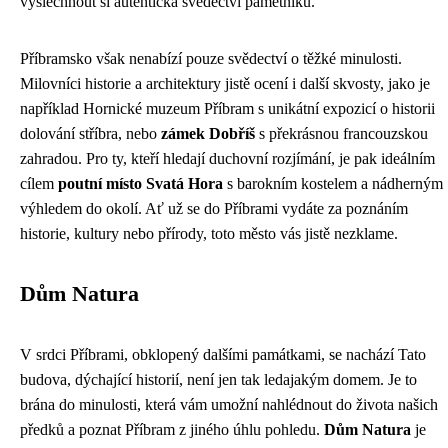
vyslechnout si autentická svědectví pamětníků.
Příbramsko však nenabízí pouze svědectví o těžké minulosti.
Milovníci historie a architektury jistě ocení i další skvosty, jako je
například Hornické muzeum Příbram s unikátní expozicí o historii
dolování stříbra, nebo
zámek Dobříš
s překrásnou francouzskou
zahradou. Pro ty, kteří hledají duchovní rozjímání, je pak ideálním
cílem
poutní místo Svatá Hora
s barokním kostelem a nádherným
výhledem do okolí. Ať už se do Příbrami vydáte za poznáním
historie, kultury nebo přírody, toto město vás jistě nezklame.
Dům Natura
V srdci Příbrami, obklopený dalšími památkami, se nachází Tato
budova, dýchající historií, není jen tak ledajakým domem. Je to
brána do minulosti, která vám umožní nahlédnout do života našich
předků a poznat Příbram z jiného úhlu pohledu.
Dům Natura
je