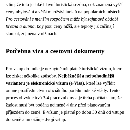
s tím, že toto je také hlavní turistická sezóna, což znamená vyšší
ceny ubytování a větší množství turistů na populárních místech.
Pro cestování s menším rozpočtem může být zajímavé období
března a dubna
, kdy jsou ceny nižší, ale teploty již začínají
stoupat, zejména v nížinách.
Potřebná víza a cestovní dokumenty
Pro vstup do Indie je nezbytné mít platné turistické vízum, které
lze získat několika způsoby.
Nejběžnější a nejpohodlnější
variantou je elektronické vízum (e-Visa)
, které lze vyřídit
online prostřednictvím oficiálního portálu indické vlády. Tento
proces obvykle trvá 3-4 pracovní dny a je třeba počítat s tím, že
žádost musí být podána nejméně 4 dny před plánovaným
příjezdem do země. E-vízum je platné po dobu 30 dnů od vstupu
do země a umožňuje dvojí vstup.