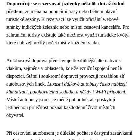
Doporučuje se rezervovat jízdenky několik dní až týdnů
předem
, zejména na populární trasy nebo během hlavní
turistické sezóny. K rezervaci lze využít oficiální webové
stránky indických železnic nebo místní cestovní kanceláře. Pro
zahraniční turisty existuje také možnost využít turistické kvóty,
které nabízejí určitý počet míst v každém vlaku.
Autobusová doprava představuje flexibilnější alternativu k
vlakům, zejména v oblastech, kde železniční spojení není k
dispozici. Státní i soukromí dopravci provozují rozsáhlou síť
autobusových linek.
Luxusní dálkové autobusy často nabízejí
klimatizaci, polohovatelná sedadla a někdy i Wi-Fi připojení
.
Místní autobusy jsou sice méně pohodlné, ale poskytují
jedinečnou příležitost poznat každodenní život místních
obyvatel.
Při cestování autobusem je důležité počítat s častými zastávkami