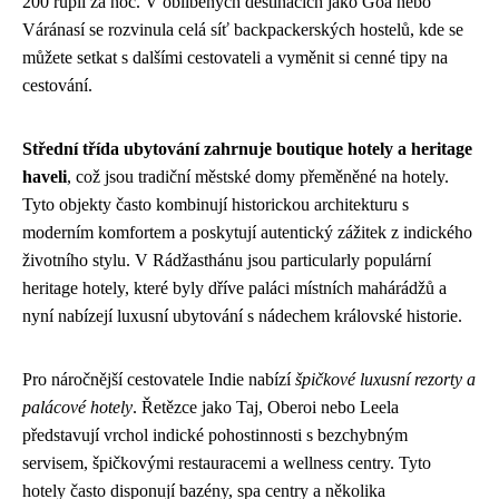
200 rupií za noc. V oblíbených destinacích jako Goa nebo
Váránasí se rozvinula celá síť backpackerských hostelů, kde se
můžete setkat s dalšími cestovateli a vyměnit si cenné tipy na
cestování.
Střední třída ubytování zahrnuje boutique hotely a heritage
haveli
, což jsou tradiční městské domy přeměněné na hotely.
Tyto objekty často kombinují historickou architekturu s
moderním komfortem a poskytují autentický zážitek z indického
životního stylu. V Rádžasthánu jsou particularly populární
heritage hotely, které byly dříve paláci místních mahárádžů a
nyní nabízejí luxusní ubytování s nádechem královské historie.
Pro náročnější cestovatele Indie nabízí
špičkové luxusní rezorty a
palácové hotely
. Řetězce jako Taj, Oberoi nebo Leela
představují vrchol indické pohostinnosti s bezchybným
servisem, špičkovými restauracemi a wellness centry. Tyto
hotely často disponují bazény, spa centry a několika