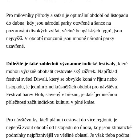
Pro milovníky přírody a safari je optimální období od listopadu
do dubna, kdy jsou národní parky otevřené a šance na
pozorování divokých zvířat, včetně bengálských tygrů, jsou
nejvyšší. V období monzunů jsou mnohé národní parky
uzavřené.
Důležité je také zohlednit významné indické festivaly
, které
mohou výrazně obohatit cestovatelský zážitek. Například
festival světel Diwali, který se obvykle koná v říjnu nebo
listopadu, je jedním z nejkrásnějších období pro návštěvu.
Festival barev Holi, slavený v březnu, je další jedinečnou
příležitostí zažít indickou kulturu v plné kráse.
Pro návštěvníky, kteří plánují cestovat do více regionů, je
nejlepší zvolit období od listopadu do února, kdy jsou klimatické
podmínky nejpříznivější ve většině oblastí. Je však třeba počítat