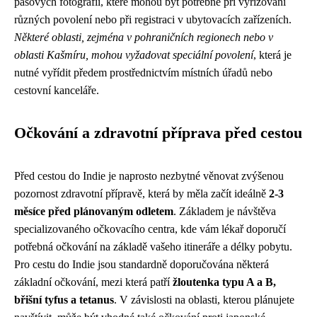
pasových fotografií, které mohou být potřebné při vyřizování
různých povolení nebo při registraci v ubytovacích zařízeních.
Některé oblasti, zejména v pohraničních regionech nebo v
oblasti Kašmíru, mohou vyžadovat speciální povolení
, která je
nutné vyřídit předem prostřednictvím místních úřadů nebo
cestovní kanceláře.
Očkování a zdravotní příprava před cestou
Před cestou do Indie je naprosto nezbytné věnovat zvýšenou
pozornost zdravotní přípravě, která by měla začít ideálně
2-3
měsíce před plánovaným odletem
. Základem je návštěva
specializovaného očkovacího centra, kde vám lékař doporučí
potřebná očkování na základě vašeho itineráře a délky pobytu.
Pro cestu do Indie jsou standardně doporučována některá
základní očkování, mezi která patří
žloutenka typu A a B,
břišní tyfus a tetanus
. V závislosti na oblasti, kterou plánujete