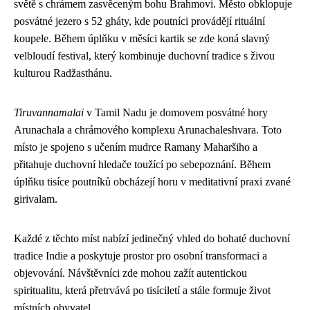
světě s chrámem zasvěceným bohu Brahmovi. Město obklopuje
posvátné jezero s 52 gháty, kde poutníci provádějí rituální
koupele. Během úplňku v měsíci kartik se zde koná slavný
velbloudí festival, který kombinuje duchovní tradice s živou
kulturou Radžasthánu.
Tiruvannamalai
v Tamil Nadu je domovem posvátné hory
Arunachala a chrámového komplexu Arunachaleshvara. Toto
místo je spojeno s učením mudrce Ramany Maharšiho a
přitahuje duchovní hledače toužící po sebepoznání. Během
úplňku tisíce poutníků obcházejí horu v meditativní praxi zvané
girivalam.
Každé z těchto míst nabízí jedinečný vhled do bohaté duchovní
tradice Indie a poskytuje prostor pro osobní transformaci a
objevování. Návštěvníci zde mohou zažít autentickou
spiritualitu, která přetrvává po tisíciletí a stále formuje život
místních obyvatel.