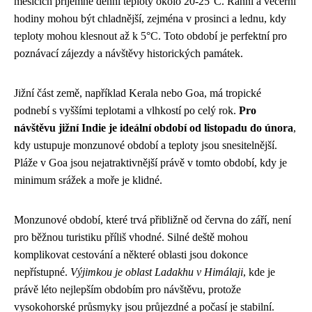
měsících příjemné denní teploty okolo 20-25°C. Ranní a večerní
hodiny mohou být chladnější, zejména v prosinci a lednu, kdy
teploty mohou klesnout až k 5°C. Toto období je perfektní pro
poznávací zájezdy a návštěvy historických památek.
Jižní část země, například Kerala nebo Goa, má tropické
podnebí s vyššími teplotami a vlhkostí po celý rok.
Pro
návštěvu jižní Indie je ideální období od listopadu do února
,
kdy ustupuje monzunové období a teploty jsou snesitelnější.
Pláže v Goa jsou nejatraktivnější právě v tomto období, kdy je
minimum srážek a moře je klidné.
Monzunové období, které trvá přibližně od června do září, není
pro běžnou turistiku příliš vhodné. Silné deště mohou
komplikovat cestování a některé oblasti jsou dokonce
nepřístupné.
Výjimkou je oblast Ladakhu v Himálaji
, kde je
právě léto nejlepším obdobím pro návštěvu, protože
vysokohorské průsmyky jsou průjezdné a počasí je stabilní.