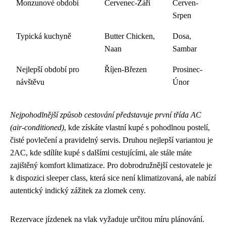
Monzunové období
Červenec-Září
Červen-
Srpen
Typická kuchyně
Butter Chicken,
Dosa,
Naan
Sambar
Nejlepší období pro
Říjen-Březen
Prosinec-
návštěvu
Únor
Nejpohodlnější způsob cestování představuje první třída AC
(air-conditioned)
, kde získáte vlastní kupé s pohodlnou postelí,
čisté povlečení a pravidelný servis. Druhou nejlepší variantou je
2AC, kde sdílíte kupé s dalšími cestujícími, ale stále máte
zajištěný komfort klimatizace. Pro dobrodružnější cestovatele je
k dispozici sleeper class, která sice není klimatizovaná, ale nabízí
autentický indický zážitek za zlomek ceny.
Rezervace jízdenek na vlak vyžaduje určitou míru plánování.