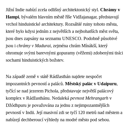
Jižní Indie nabízí zcela odlišný architektonický styl.
Chrámy v
Hampi
, bývalém hlavním městě říše Vidžajanagar, představují
vrchol hinduistické architektury. Rozsáhlé ruiny tohoto města,
které bylo kdysi jedním z největších a nejbohatších měst světa,
jsou dnes zapsány na seznamu UNESCO. Podobně působivé
jsou i
chrámy v Madurai
, zejména chrám Mínákší, který
ohromuje svými barevnými gopuramy (věžemi) zdobenými tisíci
sochami hinduistických božstev.
Na západě země v státě Rádžasthán najdete nespočet
impozantních pevností a paláců.
Městský palác v Udaipuru
,
tyčící se nad jezerem Pichola, představuje největší palácový
komplex v Rádžasthánu. Nedaleká
pevnost Mehrangarh
v
Džódhpuru je považována za jednu z nejimpozantnějších
pevností v Indii. Její masivní zdi se tyčí 120 metrů nad městem a
nabízejí dechberoucí výhledy na modré město pod sebou.