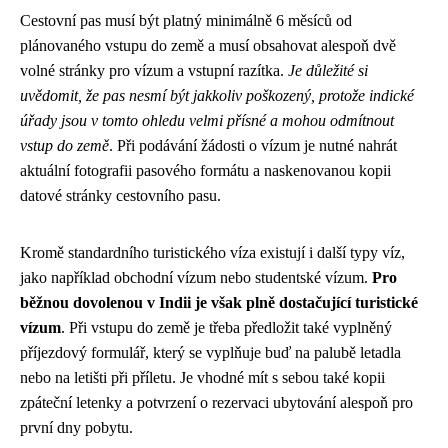
Cestovní pas musí být platný minimálně 6 měsíců od
plánovaného vstupu do země a musí obsahovat alespoň dvě
volné stránky pro vízum a vstupní razítka.
Je důležité si
uvědomit, že pas nesmí být jakkoliv poškozený, protože indické
úřady jsou v tomto ohledu velmi přísné a mohou odmítnout
vstup do země
. Při podávání žádosti o vízum je nutné nahrát
aktuální fotografii pasového formátu a naskenovanou kopii
datové stránky cestovního pasu.
Kromě standardního turistického víza existují i další typy víz,
jako například obchodní vízum nebo studentské vízum.
Pro
běžnou dovolenou v Indii je však plně dostačující turistické
vízum
. Při vstupu do země je třeba předložit také vyplněný
příjezdový formulář, který se vyplňuje buď na palubě letadla
nebo na letišti při příletu. Je vhodné mít s sebou také kopii
zpáteční letenky a potvrzení o rezervaci ubytování alespoň pro
první dny pobytu.