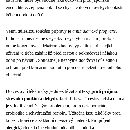
navštívit, může být vhodné také očkování proti japonské
encefalitidě, zejména pokud se chystáte do venkovských oblastí
během období dešťů.
Velmi důležitou součástí přípravy je
antimalarická profylaxe
.
Indie patří mezi země s vysokým výskytem malárie, proto je
nutné konzultovat s lékařem vhodný typ antimalarik. Jejich
užívání je třeba zahájit již před cestou a pokračovat i nějakou
dobu po návratu. Současně je nezbytné dodržovat důslednou
ochranu před komářím bodnutím pomocí repelentů a vhodného
oblečení.
Do cestovní lékárničky je důležité zabalit
léky proti průjmu,
střevním potížím a dehydrataci
. Takzvaná cestovatelská diarea
je v Indii velmi častým problémem, proto nezapomeňte na
probiotika a rehydratační roztoky. Užitečné jsou také léky proti
bolesti, horečce a základní obvazový materiál. Pro případ
alergických reakcí je vhodné mít antihistaminika.