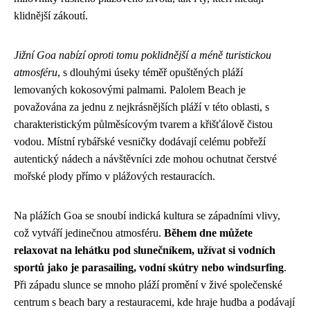
klidnější zákoutí.
Jižní Goa nabízí oproti tomu poklidnější a méně turistickou
atmosféru
, s dlouhými úseky téměř opuštěných pláží
lemovaných kokosovými palmami. Palolem Beach je
považována za jednu z nejkrásnějších pláží v této oblasti, s
charakteristickým půlměsícovým tvarem a křišťálově čistou
vodou. Místní rybářské vesničky dodávají celému pobřeží
autentický nádech a návštěvníci zde mohou ochutnat čerstvé
mořské plody přímo v plážových restauracích.
Na plážích Goa se snoubí indická kultura se západními vlivy,
což vytváří jedinečnou atmosféru.
Během dne můžete
relaxovat na lehátku pod slunečníkem, užívat si vodních
sportů jako je parasailing, vodní skútry nebo windsurfing
.
Při západu slunce se mnoho pláží promění v živé společenské
centrum s beach bary a restauracemi, kde hraje hudba a podávají