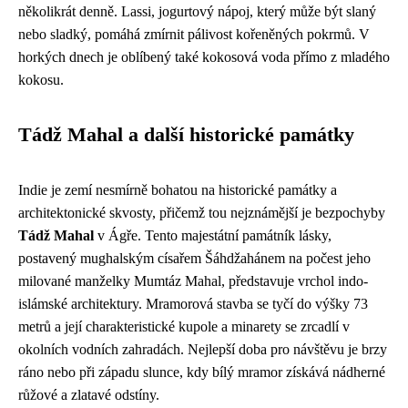
několikrát denně. Lassi, jogurtový nápoj, který může být slaný
nebo sladký, pomáhá zmírnit pálivost kořeněných pokrmů. V
horkých dnech je oblíbený také kokosová voda přímo z mladého
kokosu.
Tádž Mahal a další historické památky
Indie je zemí nesmírně bohatou na historické památky a
architektonické skvosty, přičemž tou nejznámější je bezpochyby
Tádž Mahal
v Ágře. Tento majestátní památník lásky,
postavený mughalským císařem Šáhdžahánem na počest jeho
milované manželky Mumtáz Mahal, představuje vrchol indo-
islámské architektury. Mramorová stavba se tyčí do výšky 73
metrů a její charakteristické kupole a minarety se zrcadlí v
okolních vodních zahradách. Nejlepší doba pro návštěvu je brzy
ráno nebo při západu slunce, kdy bílý mramor získává nádherné
růžové a zlatavé odstíny.