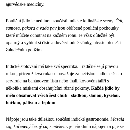
ajurvédské medicíny.
Pouliční jídlo je nedílnou součástí indické kulinářské scény.
Čát,
samosa, pakora a vada pav
jsou oblíbené pouliční pochoutky,
které můžete ochutnat na každém rohu. Je však důležité být
opatrný a vybírat si čisté a důvěryhodné stánky, abyste předešli
žaludečním potížím.
Indické stolování má také svá specifika. Tradičně se jí pravou
rukou, přičemž levá ruka se považuje za nečistou. Jídlo se často
servíruje na banánovém listu nebo thali, kovovém talíři s
několika miskami obsahujícími různé pokrmy.
Každé jídlo by
mělo obsahovat všech šest chutí - sladkou, slanou, kyselou,
hořkou, pálivou a trpkou
.
Nápoje jsou také důležitou součástí indické gastronomie.
Masala
čaj, kořeněný černý čaj s mlékem
, je národním nápojem a pije se