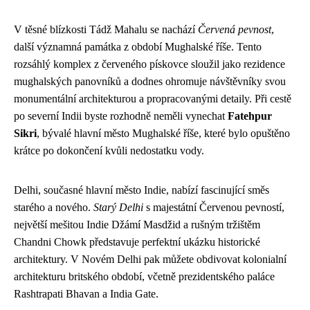
V těsné blízkosti Tádž Mahalu se nachází
Červená pevnost
,
další významná památka z období Mughalské říše. Tento
rozsáhlý komplex z červeného pískovce sloužil jako rezidence
mughalských panovníků a dodnes ohromuje návštěvníky svou
monumentální architekturou a propracovanými detaily. Při cestě
po severní Indii byste rozhodně neměli vynechat
Fatehpur
Sikri
, bývalé hlavní město Mughalské říše, které bylo opuštěno
krátce po dokončení kvůli nedostatku vody.
Delhi, současné hlavní město Indie, nabízí fascinující směs
starého a nového.
Starý Delhi
s majestátní Červenou pevností,
největší mešitou Indie Džámí Masdžid a rušným tržištěm
Chandni Chowk představuje perfektní ukázku historické
architektury. V Novém Delhi pak můžete obdivovat kolonialní
architekturu britského období, včetně prezidentského paláce
Rashtrapati Bhavan a India Gate.