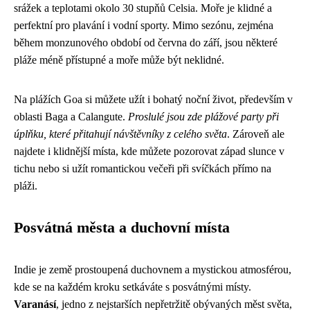
srážek a teplotami okolo 30 stupňů Celsia. Moře je klidné a
perfektní pro plavání i vodní sporty. Mimo sezónu, zejména
během monzunového období od června do září, jsou některé
pláže méně přístupné a moře může být neklidné.
Na plážích Goa si můžete užít i bohatý noční život, především v
oblasti Baga a Calangute.
Proslulé jsou zde plážové party při
úplňku, které přitahují návštěvníky z celého světa
. Zároveň ale
najdete i klidnější místa, kde můžete pozorovat západ slunce v
tichu nebo si užít romantickou večeři při svíčkách přímo na
pláži.
Posvátná města a duchovní místa
Indie je země prostoupená duchovnem a mystickou atmosférou,
kde se na každém kroku setkáváte s posvátnými místy.
Varanásí
, jedno z nejstarších nepřetržitě obývaných měst světa,