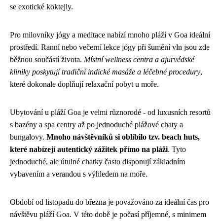
se exotické koktejly.
Pro milovníky jógy a meditace nabízí mnoho pláží v Goa ideální
prostředí. Ranní nebo večerní lekce jógy při šumění vln jsou zde
běžnou součástí života.
Místní wellness centra a ajurvédské
kliniky poskytují tradiční indické masáže a léčebné procedury
,
které dokonale doplňují relaxační pobyt u moře.
Ubytování u pláží Goa je velmi různorodé - od luxusních resortů
s bazény a spa centry až po jednoduché plážové chaty a
bungalovy.
Mnoho návštěvníků si oblíbilo tzv. beach huts,
které nabízejí autentický zážitek přímo na pláži
. Tyto
jednoduché, ale útulné chatky často disponují základním
vybavením a verandou s výhledem na moře.
Období od listopadu do března je považováno za ideální čas pro
návštěvu pláží Goa. V této době je počasí příjemné, s minimem