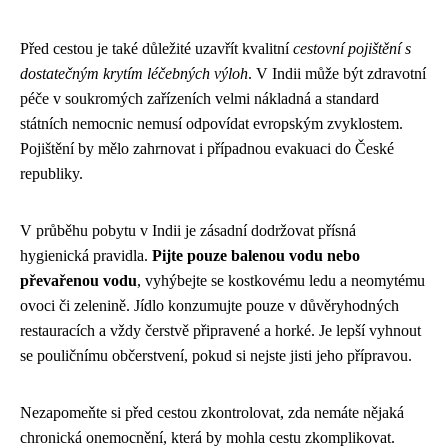
Před cestou je také důležité uzavřít kvalitní
cestovní pojištění s
dostatečným krytím léčebných výloh
. V Indii může být zdravotní
péče v soukromých zařízeních velmi nákladná a standard
státních nemocnic nemusí odpovídat evropským zvyklostem.
Pojištění by mělo zahrnovat i případnou evakuaci do České
republiky.
V průběhu pobytu v Indii je zásadní dodržovat přísná
hygienická pravidla.
Pijte pouze balenou vodu nebo
převařenou vodu
, vyhýbejte se kostkovému ledu a neomytému
ovoci či zelenině. Jídlo konzumujte pouze v důvěryhodných
restauracích a vždy čerstvě připravené a horké. Je lepší vyhnout
se pouličnímu občerstvení, pokud si nejste jisti jeho přípravou.
Nezapomeňte si před cestou zkontrolovat, zda nemáte nějaká
chronická onemocnění, která by mohla cestu zkomplikovat.