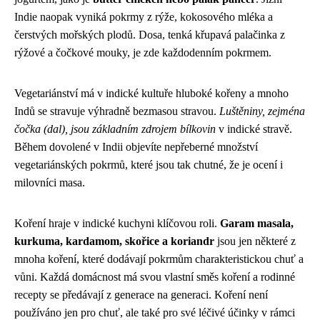
Indie naopak vyniká pokrmy z rýže, kokosového mléka a
čerstvých mořských plodů. Dosa, tenká křupavá palačinka z
rýžové a čočkové mouky, je zde každodenním pokrmem.
Vegetariánství má v indické kultuře hluboké kořeny a mnoho
Indů se stravuje výhradně bezmasou stravou.
Luštěniny, zejména
čočka (dal), jsou základním zdrojem bílkovin
v indické stravě.
Během dovolené v Indii objevíte nepřeberné množství
vegetariánských pokrmů, které jsou tak chutné, že je ocení i
milovníci masa.
Koření hraje v indické kuchyni klíčovou roli.
Garam masala,
kurkuma, kardamom, skořice a koriandr
jsou jen některé z
mnoha koření, které dodávají pokrmům charakteristickou chuť a
vůni. Každá domácnost má svou vlastní směs koření a rodinné
recepty se předávají z generace na generaci. Koření není
používáno jen pro chuť, ale také pro své léčivé účinky v rámci