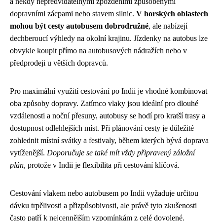
a někdy nepředvídatelnými zpožděními způsobenými
dopravními zácpami nebo stavem silnic.
V horských oblastech
mohou být cesty autobusem dobrodružné
, ale nabízejí
dechberoucí výhledy na okolní krajinu. Jízdenky na autobus lze
obvykle koupit přímo na autobusových nádražích nebo v
předprodeji u větších dopravců.
Pro maximální využití cestování po Indii je vhodné kombinovat
oba způsoby dopravy. Zatímco vlaky jsou ideální pro dlouhé
vzdálenosti a noční přesuny, autobusy se hodí pro kratší trasy a
dostupnost odlehlejších míst. Při plánování cesty je důležité
zohlednit místní svátky a festivaly, během kterých bývá doprava
vytíženější.
Doporučuje se také mít vždy připravený záložní
plán
, protože v Indii je flexibilita při cestování klíčová.
Cestování vlakem nebo autobusem po Indii vyžaduje určitou
dávku trpělivosti a přizpůsobivosti, ale právě tyto zkušenosti
často patří k nejcennějším vzpomínkám z celé dovolené.