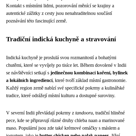
Kontakt s místními lidmi, pozorování měnící se krajiny a
autentické zážitky z cesty jsou nenahraditelnou součástí
poznávání této fascinující země.
Tradiční indická kuchyně a stravování
Indická kuchyně je proslulá svou rozmanitostí a bohatými
chutěmi, které se vyvíjely po tisíce let. Během dovolené v Indii
se návštěvníci setkají s
jedinečnou kombinací koření, bylinek
a lokálních ingrediencí
, které tvoří základ místní gastronomie.
Každý region země nabízí své specifické pokrmy a kulinářské
tradice, které odrážejí místní kulturu a dostupné suroviny.
V severní Indii převládají pokrmy z
tandooru
, tradiční hliněné
pece, kde se připravují různé druhy chleba naan a marinované
maso. Populární jsou zde také krémové omáčky s máslem a
jogurtem, jako je
butter chicken nebo palak paneer
. Jižní