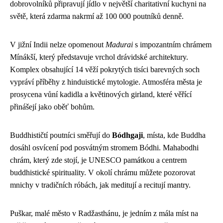
dobrovolníků připravují jídlo v největší charitativní kuchyni na
světě, která zdarma nakrmí až 100 000 poutníků denně.
V jižní Indii nelze opomenout
Madurai
s impozantním chrámem
Mínákší, který představuje vrchol drávidské architektury.
Komplex obsahující 14 věží pokrytých tisíci barevných soch
vypráví příběhy z hinduistické mytologie. Atmosféra města je
prosycena vůní kadidla a květinových girland, které věřící
přinášejí jako oběť bohům.
Buddhističtí poutníci směřují do
Bódhgaji
, místa, kde Buddha
dosáhl osvícení pod posvátným stromem Bódhi. Mahabodhi
chrám, který zde stojí, je UNESCO památkou a centrem
buddhistické spirituality. V okolí chrámu můžete pozorovat
mnichy v tradičních róbách, jak meditují a recitují mantry.
Puškar, malé město v Radžasthánu, je jedním z mála míst na