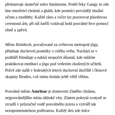
představuje skutečné srdce hinduismu. Podél řeky Gangy se zde
line množství chrámů a ghátů, kde poutníci provádějí rituální
očistu a modlitby. Každé ráno a večer lze pozorovat působivou
ceremonii árti, při níž kněží vzdávají hold posvátné řece pomocí
ohně a zpěvů.
Město Rishikesh
, považované za světovou metropoli jógy,
přitahuje duchovní poutníky z celého světa. Nachází se v
podhůří Himálaje a nabízí nespočet ášramů, kde můžete
praktikovat meditaci a jógu pod vedením zkušených učitelů.
Právě zde našli v šedesátých letech duchovní útočiště i členové
skupiny Beatles, což místu dodalo ještě větší věhlas.
Posvátné město
Amritsar
je domovem Zlatého chrámu,
nejposvátnějšího místa sikhské víry. Zlatem pokrytá svatyně se
zrcadlí v průzračné vodě posvátného jezera a vytváří tak
nezapomenutelnou podívanou. Každý den zde tisíce