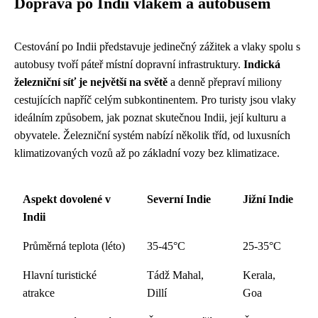
Doprava po Indii vlakem a autobusem
Cestování po Indii představuje jedinečný zážitek a vlaky spolu s
autobusy tvoří páteř místní dopravní infrastruktury.
Indická
železniční síť je největší na světě
a denně přepraví miliony
cestujících napříč celým subkontinentem. Pro turisty jsou vlaky
ideálním způsobem, jak poznat skutečnou Indii, její kulturu a
obyvatele. Železniční systém nabízí několik tříd, od luxusních
klimatizovaných vozů až po základní vozy bez klimatizace.
Aspekt dovolené v
Severní Indie
Jižní Indie
Indii
Průměrná teplota (léto)
35-45°C
25-35°C
Hlavní turistické
Tádž Mahal,
Kerala,
atrakce
Dillí
Goa