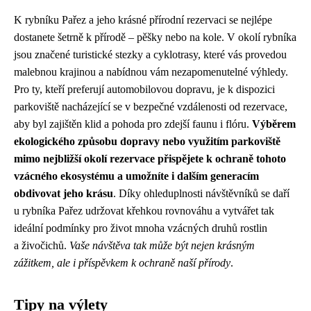
K rybníku Pařez a jeho krásné přírodní rezervaci se nejlépe
dostanete šetrně k přírodě – pěšky nebo na kole. V okolí rybníka
jsou značené turistické stezky a cyklotrasy, které vás provedou
malebnou krajinou a nabídnou vám nezapomenutelné výhledy.
Pro ty, kteří preferují automobilovou dopravu, je k dispozici
parkoviště nacházející se v bezpečné vzdálenosti od rezervace,
aby byl zajištěn klid a pohoda pro zdejší faunu i flóru.
Výběrem
ekologického způsobu dopravy nebo využitím parkoviště
mimo nejbližší okolí rezervace přispějete k ochraně tohoto
vzácného ekosystému a umožníte i dalším generacím
obdivovat jeho krásu
. Díky ohleduplnosti návštěvníků se daří
u rybníka Pařez udržovat křehkou rovnováhu a vytvářet tak
ideální podmínky pro život mnoha vzácných druhů rostlin
a živočichů.
Vaše návštěva tak může být nejen krásným
zážitkem, ale i příspěvkem k ochraně naší přírody
.
Tipy na výlety