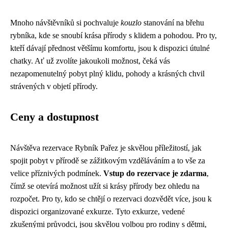
Mnoho návštěvníků si pochvaluje
kouzlo
stanování na břehu
rybníka, kde se snoubí krása přírody s klidem a pohodou. Pro ty,
kteří dávají přednost většímu komfortu, jsou k dispozici útulné
chatky. Ať už zvolíte jakoukoli možnost, čeká vás
nezapomenutelný pobyt plný klidu, pohody a krásných chvil
strávených v objetí přírody.
Ceny a dostupnost
Návštěva rezervace Rybník Pařez je skvělou příležitostí, jak
spojit pobyt v přírodě se zážitkovým vzděláváním a to vše za
velice příznivých podmínek.
Vstup do rezervace je zdarma
,
čímž se otevírá možnost užít si krásy přírody bez ohledu na
rozpočet. Pro ty, kdo se chtějí o rezervaci dozvědět více, jsou k
dispozici organizované exkurze. Tyto exkurze, vedené
zkušenými průvodci, jsou skvělou volbou pro rodiny s dětmi,