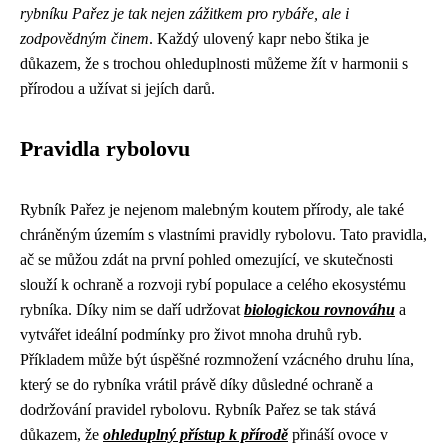
rybníku Pařez je tak nejen zážitkem pro rybáře, ale i
zodpovědným činem
. Každý ulovený kapr nebo štika je
důkazem, že s trochou ohleduplnosti můžeme žít v harmonii s
přírodou a užívat si jejích darů.
Pravidla rybolovu
Rybník Pařez je nejenom malebným koutem přírody, ale také
chráněným územím s vlastními pravidly rybolovu. Tato pravidla,
ač se můžou zdát na první pohled omezující, ve skutečnosti
slouží k ochraně a rozvoji rybí populace a celého ekosystému
rybníka. Díky nim se daří udržovat
biologickou rovnováhu
a
vytvářet ideální podmínky pro život mnoha druhů ryb.
Příkladem může být úspěšné rozmnožení vzácného druhu lína,
který se do rybníka vrátil právě díky důsledné ochraně a
dodržování pravidel rybolovu. Rybník Pařez se tak stává
důkazem, že
ohleduplný přístup k přírodě
přináší ovoce v