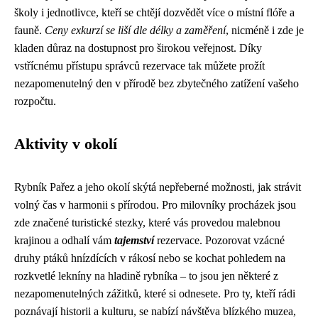
školy i jednotlivce, kteří se chtějí dozvědět více o místní flóře a
fauně.
Ceny exkurzí se liší dle délky a zaměření
, nicméně i zde je
kladen důraz na dostupnost pro širokou veřejnost. Díky
vstřícnému přístupu správců rezervace tak můžete prožít
nezapomenutelný den v přírodě bez zbytečného zatížení vašeho
rozpočtu.
Aktivity v okolí
Rybník Pařez a jeho okolí skýtá nepřeberné možnosti, jak strávit
volný čas v harmonii s přírodou. Pro milovníky procházek jsou
zde značené turistické stezky, které vás provedou malebnou
krajinou a odhalí vám
tajemství
rezervace. Pozorovat vzácné
druhy ptáků hnízdících v rákosí nebo se kochat pohledem na
rozkvetlé lekníny na hladině rybníka – to jsou jen některé z
nezapomenutelných zážitků, které si odnesete. Pro ty, kteří rádi
poznávají historii a kulturu, se nabízí návštěva blízkého muzea,