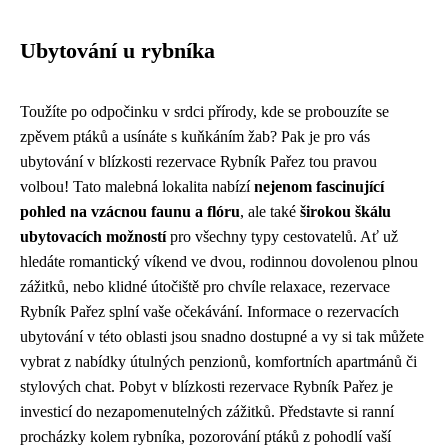
Ubytování u rybníka
Toužíte po odpočinku v srdci přírody, kde se probouzíte se
zpěvem ptáků a usínáte s kuňkáním žab? Pak je pro vás
ubytování v blízkosti rezervace Rybník Pařez tou pravou
volbou! Tato malebná lokalita nabízí
nejenom fascinující
pohled na vzácnou faunu a flóru
, ale také
širokou škálu
ubytovacích možností
pro všechny typy cestovatelů. Ať už
hledáte romantický víkend ve dvou, rodinnou dovolenou plnou
zážitků, nebo klidné útočiště pro chvíle relaxace, rezervace
Rybník Pařez splní vaše očekávání. Informace o rezervacích
ubytování v této oblasti jsou snadno dostupné a vy si tak můžete
vybrat z nabídky útulných penzionů, komfortních apartmánů či
stylových chat. Pobyt v blízkosti rezervace Rybník Pařez je
investicí do nezapomenutelných zážitků. Představte si ranní
procházky kolem rybníka, pozorování ptáků z pohodlí vaší