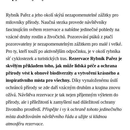
Rybník Pařez a jeho okolí skýtá nezapomenutelné zážitky pro
milovníky přírody. Naučná stezka provede návštěvníky
fascinujícím světem rezervace a nabídne jedinečné pohledy na
vzácné druhy rostlin a živočichů. Pozorování ptáků z ptačí
pozorovatelny je nezapomenutelným zážitkem pro malé i velké.
Pro ty, kteří touží po aktivnějším odpočinku, je v okolí rybníka
síť cyklostezek a turistických tras.
Rezervace Rybník Pařez je
skvělým příkladem toho, jak může lidská péče a ochrana
přírody vést k obnově biodiverzity a vytvoření krásného a
inspirativního místa pro všechny.
Díky vynaloženému úsilí
ochránců přírody se zde daří vzácným druhům a krajina znovu
ožívá. Návštěva rezervace je tak nejen příjemným výletem do
přírody, ale i příležitostí k zamyšlení nad důležitostí ochrany
životního prostředí.
Přispějte i vy k ochraně tohoto jedinečného
místa dodržováním návštěvního řádu a užijte si klidnou
atmosféru rezervace.