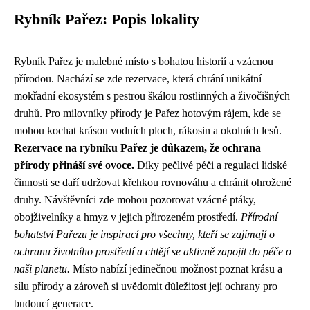
Rybník Pařez: Popis lokality
Rybník Pařez je malebné místo s bohatou historií a vzácnou
přírodou. Nachází se zde rezervace, která chrání unikátní
mokřadní ekosystém s pestrou škálou rostlinných a živočišných
druhů. Pro milovníky přírody je Pařez hotovým rájem, kde se
mohou kochat krásou vodních ploch, rákosin a okolních lesů.
Rezervace na rybníku Pařez je důkazem, že ochrana
přírody přináší své ovoce.
Díky pečlivé péči a regulaci lidské
činnosti se daří udržovat křehkou rovnováhu a chránit ohrožené
druhy. Návštěvníci zde mohou pozorovat vzácné ptáky,
obojživelníky a hmyz v jejich přirozeném prostředí.
Přírodní
bohatství Pařezu je inspirací pro všechny, kteří se zajímají o
ochranu životního prostředí a chtějí se aktivně zapojit do péče o
naši planetu.
Místo nabízí jedinečnou možnost poznat krásu a
sílu přírody a zároveň si uvědomit důležitost její ochrany pro
budoucí generace.