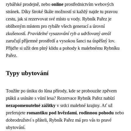
rybářské prodejně, nebo
online
prostřednictvím webových
stránek. Díky široké škále možností si každý najde tu pravou
cestu, jak si rezervovat své místo u vody. Rybník Pařez je
oblíbeným místem pro rybáře všech generací a úrovní
zkušeností.
Pravidelné vysazování ryb a udržovaný areál
zaručují příjemné prostředí a vysokou šanci na úspěšný lov.
Přijďte si užít den plný klidu a pohody k malebnému Rybníku
Pařez.
Typy ubytování
Toužíte po úniku do lůna přírody, kde se probouzíte zpěvem
ptáků a usínáte s vůní lesa? Rezervace Rybník Pařez nabízí
nezapomenutelné zážitky
v srdci malebné krajiny. Ať už
preferujete
romantiku pod hvězdami
,
rodinnou pohodu
nebo
dobrodružství s přáteli, Rybník Pařez má pro vás to pravé
ubytování.