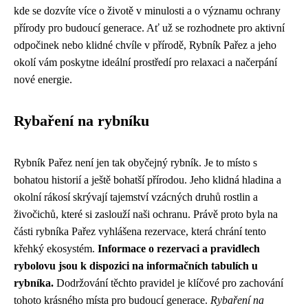
kde se dozvíte více o životě v minulosti a o významu ochrany
přírody pro budoucí generace. Ať už se rozhodnete pro aktivní
odpočinek nebo klidné chvíle v přírodě, Rybník Pařez a jeho
okolí vám poskytne ideální prostředí pro relaxaci a načerpání
nové energie.
Rybaření na rybníku
Rybník Pařez není jen tak obyčejný rybník. Je to místo s
bohatou historií a ještě bohatší přírodou. Jeho klidná hladina a
okolní rákosí skrývají tajemství vzácných druhů rostlin a
živočichů, které si zaslouží naši ochranu. Právě proto byla na
části rybníka Pařez vyhlášena rezervace, která chrání tento
křehký ekosystém.
Informace o rezervaci a pravidlech
rybolovu jsou k dispozici na informačních tabulích u
rybníka.
Dodržování těchto pravidel je klíčové pro zachování
tohoto krásného místa pro budoucí generace.
Rybaření na