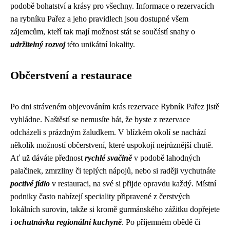
podobě bohatství a krásy pro všechny. Informace o rezervacích
na rybníku Pařez a jeho pravidlech jsou dostupné všem
zájemcům, kteří tak mají možnost stát se součástí snahy o
udržitelný rozvoj
této unikátní lokality.
Občerstvení a restaurace
Po dni stráveném objevováním krás rezervace Rybník Pařez jistě
vyhládne. Naštěstí se nemusíte bát, že byste z rezervace
odcházeli s prázdným žaludkem. V blízkém okolí se nachází
několik možností občerstvení, které uspokojí nejrůznější chutě.
Ať už dáváte přednost
rychlé svačině
v podobě lahodných
palačinek, zmrzliny či teplých nápojů, nebo si raději vychutnáte
poctivé jídlo
v restauraci, na své si přijde opravdu každý. Místní
podniky často nabízejí speciality připravené z čerstvých
lokálních surovin, takže si kromě gurmánského zážitku dopřejete
i
ochutnávku regionální kuchyně
. Po příjemném obědě či