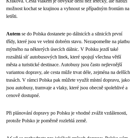
Krakova. Cesta vlakem je obvykle delší než letecky, ale nabízí
možnost kochat se krajinou a vyhnout se případným frontám na
letišti.
Autem
se do Polska dostanete po dálnicích a silnicích první
třídy, které jsou ve velmi dobrém stavu. Nezapomeňte na platbu
mýtného na některých úsecích dálnic. V Polsku jezdí také
rozsáhlá síť autobusových linek, které spojují všechna větší
města a turistické destinace. Autobusy jsou často nejlevnější
variantou dopravy, ale cesta může trvat déle, zejména na delších
trasách. V rámci Polska pak můžete využít místní dopravu, jako
jsou autobusy, tramvaje a vlaky, které jsou obecně spolehlivé a
cenově dostupné.
Při plánování dopravy po Polsku je vhodné zvážit vzdálenosti,
protože Polsko je poměrně rozlehlá země.