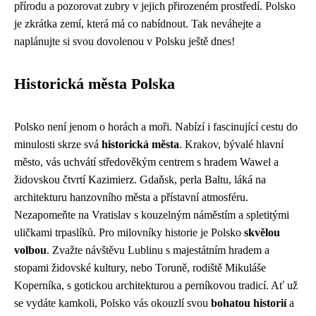
přírodu a pozorovat zubry v jejich přirozeném prostředí. Polsko
je zkrátka zemí, která má co nabídnout. Tak neváhejte a
naplánujte si svou dovolenou v Polsku ještě dnes!
Historická města Polska
Polsko není jenom o horách a moři. Nabízí i fascinující cestu do
minulosti skrze svá
historická města
. Krakov, bývalé hlavní
město, vás uchvátí středověkým centrem s hradem Wawel a
židovskou čtvrtí Kazimierz. Gdaňsk, perla Baltu, láká na
architekturu hanzovního města a přístavní atmosféru.
Nezapomeňte na Vratislav s kouzelným náměstím a spletitými
uličkami trpaslíků. Pro milovníky historie je Polsko
skvělou
volbou
. Zvažte návštěvu Lublinu s majestátním hradem a
stopami židovské kultury, nebo Toruně, rodiště Mikuláše
Koperníka, s gotickou architekturou a perníkovou tradicí. Ať už
se vydáte kamkoli, Polsko vás okouzlí svou
bohatou historií
a