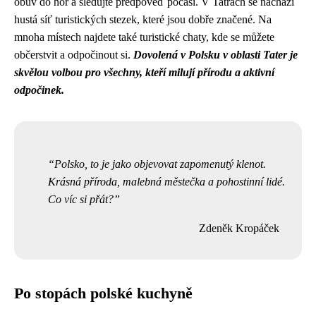
obuv do hor a sledujte předpověď počasí. V Tatrách se nachází
hustá síť turistických stezek, které jsou dobře značené. Na
mnoha místech najdete také turistické chaty, kde se můžete
občerstvit a odpočinout si.
Dovolená v Polsku v oblasti Tater je
skvělou volbou pro všechny, kteří milují přírodu a aktivní
odpočinek.
Polsko, to je jako objevovat zapomenutý klenot.
Krásná příroda, malebná městečka a pohostinní lidé.
Co víc si přát?
Zdeněk Kropáček
Po stopách polské kuchyně