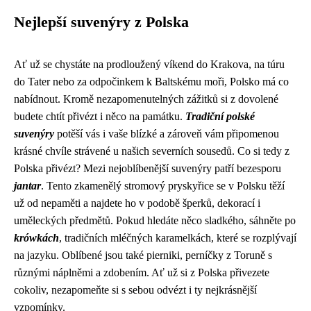
Nejlepší suvenýry z Polska
Ať už se chystáte na prodloužený víkend do Krakova, na túru
do Tater nebo za odpočinkem k Baltskému moři, Polsko má co
nabídnout. Kromě nezapomenutelných zážitků si z dovolené
budete chtít přivézt i něco na památku.
Tradiční polské
suvenýry
potěší vás i vaše blízké a zároveň vám připomenou
krásné chvíle strávené u našich severních sousedů. Co si tedy z
Polska přivézt? Mezi nejoblíbenější suvenýry patří bezesporu
jantar
. Tento zkamenělý stromový pryskyřice se v Polsku těží
už od nepaměti a najdete ho v podobě šperků, dekorací i
uměleckých předmětů. Pokud hledáte něco sladkého, sáhněte po
krówkách
, tradičních mléčných karamelkách, které se rozplývají
na jazyku. Oblíbené jsou také pierniki, perníčky z Toruně s
různými náplněmi a zdobením. Ať už si z Polska přivezete
cokoliv, nezapomeňte si s sebou odvézt i ty nejkrásnější
vzpomínky.