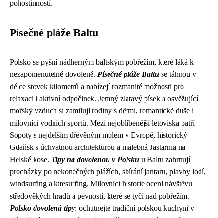
pohostinností.
Písečné pláže Baltu
Polsko se pyšní nádherným baltským pobřežím, které láká k
nezapomenutelné dovolené.
Písečné pláže Baltu
se táhnou v
délce stovek kilometrů a nabízejí rozmanité možnosti pro
relaxaci i aktivní odpočinek. Jemný zlatavý písek a osvěžující
mořský vzduch si zamilují rodiny s dětmi, romantické duše i
milovníci vodních sportů. Mezi nejoblíbenější letoviska patří
Sopoty s nejdelším dřevěným molem v Evropě, historický
Gdaňsk s úchvatnou architekturou a malebná Jastarnia na
Helské kose.
Tipy na dovolenou v Polsku
u Baltu zahrnují
procházky po nekonečných plážích, sbírání jantaru, plavby lodí,
windsurfing a kitesurfing. Milovníci historie ocení návštěvu
středověkých hradů a pevností, které se tyčí nad pobřežím.
Polsko dovolená tipy
: ochutnejte tradiční polskou kuchyni v