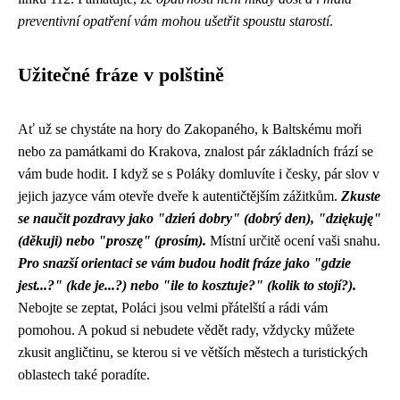
preventivní opatření vám mohou ušetřit spoustu starostí
.
Užitečné fráze v polštině
Ať už se chystáte na hory do Zakopaného, k Baltskému moři
nebo za památkami do Krakova, znalost pár základních frází se
vám bude hodit. I když se s Poláky domluvíte i česky, pár slov v
jejich jazyce vám otevře dveře k autentičtějším zážitkům.
Zkuste
se naučit pozdravy jako "dzień dobry" (dobrý den), "dziękuję"
(děkuji) nebo "proszę" (prosím).
Místní určitě ocení vaši snahu.
Pro snazší orientaci se vám budou hodit fráze jako "gdzie
jest...?" (kde je...?) nebo "ile to kosztuje?" (kolik to stojí?).
Nebojte se zeptat, Poláci jsou velmi přátelští a rádi vám
pomohou. A pokud si nebudete vědět rady, vždycky můžete
zkusit angličtinu, se kterou si ve větších městech a turistických
oblastech také poradíte.