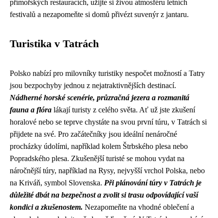
přímořských restauracích, užijte si živou atmosféru letních
festivalů a nezapomeňte si domů přivézt suvenýr z jantaru.
Turistika v Tatrách
Polsko nabízí pro milovníky turistiky nespočet možností a Tatry
jsou bezpochyby jednou z nejatraktivnějších destinací.
Nádherné horské scenérie, průzračná jezera a rozmanitá
fauna a flóra
lákají turisty z celého světa. Ať už jste zkušení
horalové nebo se teprve chystáte na svou první túru, v Tatrách si
přijdete na své. Pro začátečníky jsou ideální nenáročné
procházky údolími, například kolem Štrbského plesa nebo
Popradského plesa. Zkušenější turisté se mohou vydat na
náročnější túry, například na Rysy, nejvyšší vrchol Polska, nebo
na Kriváň, symbol Slovenska.
Při plánování túry v Tatrách je
důležité dbát na bezpečnost a zvolit si trasu odpovídající vaší
kondici a zkušenostem.
Nezapomeňte na vhodné oblečení a