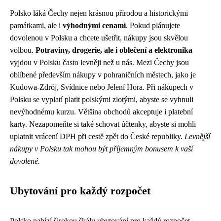
Polsko láká Čechy nejen krásnou přírodou a historickými
památkami, ale i
výhodnými cenami
. Pokud plánujete
dovolenou v Polsku a chcete ušetřit, nákupy jsou skvělou
volbou.
Potraviny, drogerie, ale i oblečení a elektronika
vyjdou v Polsku často levněji než u nás. Mezi Čechy jsou
oblíbené především nákupy v pohraničních městech, jako je
Kudowa-Zdrój, Svídnice nebo Jelení Hora. Při nákupech v
Polsku se vyplatí platit polskými zlotými, abyste se vyhnuli
nevýhodnému kurzu. Většina obchodů akceptuje i platební
karty. Nezapomeňte si také schovat účtenky, abyste si mohli
uplatnit vrácení DPH při cestě zpět do České republiky.
Levnější
nákupy v Polsku tak mohou být příjemným bonusem k vaší
dovolené.
Ubytování pro každý rozpočet
Polsko nabízí širokou škálu ubytování pro každý rozpočet.