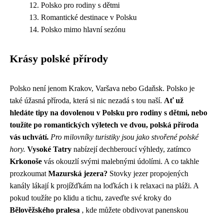
Polsko pro rodiny s dětmi
Romantické destinace v Polsku
Polsko mimo hlavní sezónu
Krásy polské přírody
Polsko není jenom Krakov, Varšava nebo Gdaňsk. Polsko je
také úžasná příroda, která si nic nezadá s tou naší.
Ať už
hledáte tipy na dovolenou v Polsku pro rodiny s dětmi, nebo
toužíte po romantických výletech ve dvou, polská příroda
vás uchvátí.
Pro milovníky turistiky jsou jako stvořené polské
hory.
Vysoké Tatry
nabízejí dechberoucí výhledy, zatímco
Krkonoše
vás okouzlí svými malebnými údolími. A co takhle
prozkoumat
Mazurská jezera?
Stovky jezer propojených
kanály lákají k projížďkám na loďkách i k relaxaci na pláži. A
pokud toužíte po klidu a tichu, zaveďte své kroky do
Bělověžského pralesa
, kde můžete obdivovat panenskou