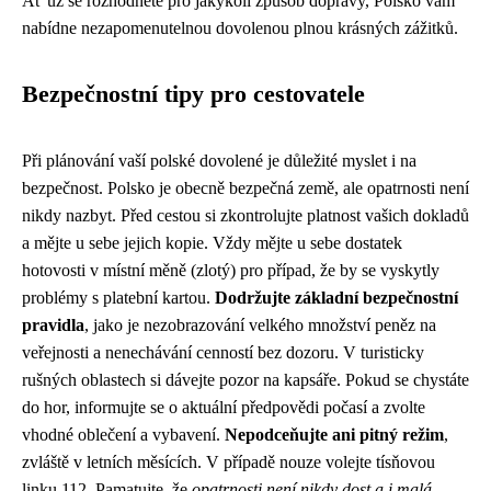
Ať už se rozhodnete pro jakýkoli způsob dopravy, Polsko vám
nabídne nezapomenutelnou dovolenou plnou krásných zážitků.
Bezpečnostní tipy pro cestovatele
Při plánování vaší polské dovolené je důležité myslet i na
bezpečnost. Polsko je obecně bezpečná země, ale opatrnosti není
nikdy nazbyt. Před cestou si zkontrolujte platnost vašich dokladů
a mějte u sebe jejich kopie. Vždy mějte u sebe dostatek
hotovosti v místní měně (zlotý) pro případ, že by se vyskytly
problémy s platební kartou.
Dodržujte základní bezpečnostní
pravidla
, jako je nezobrazování velkého množství peněz na
veřejnosti a nenechávání cenností bez dozoru. V turisticky
rušných oblastech si dávejte pozor na kapsáře. Pokud se chystáte
do hor, informujte se o aktuální předpovědi počasí a zvolte
vhodné oblečení a vybavení.
Nepodceňujte ani pitný režim
,
zvláště v letních měsících. V případě nouze volejte tísňovou
linku 112. Pamatujte, že
opatrnosti není nikdy dost a i malá