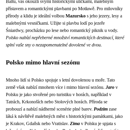
Baltu, vás okouzlí svými historickými uličkami, malebným
přístavem a romantickými plavbami po Motławě. Pro milovníky
přírody a klidu je ideální volbou
Mazursko
s jeho jezery, lesy a
malebnými vesničkami. Užijte si plavbu lodí po jezeře
Śniardwy, procházku po lese nebo romantický piknik u vody.
Polsko nabízí nepřeberné množství romantických destinací, které
splní vaše sny o nezapomenutelné dovolené ve dvou.
Polsko mimo hlavní sezónu
Mnoho lidí si Polsko spojuje s letní dovolenou u moře. Tato
země však nabízí mnohem více i mimo hlavní sezónu.
Jaro
v
Polsku je jako stvořené pro turistiku v horách, například v
Tatrách, Krkonoších nebo Stolových horách. Příroda se
probouzí a nabízí nádherné scenérie plné barev.
Podzim
zase
láká k návštěvě malebných měst s historickými památkami, jako
je Krakov, Gdaňsk nebo Vratislav.
Zima
v Polsku je spjata s