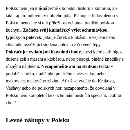
Polsko není jen krásná země s bohatou historií a kulturou, ale
také ráj pro milovníky dobrého jídla. Plánujete-li dovolenou v
Polsku, nenechte si ujít příležitost ochutnat tradiční polskou
kuchyni.
Začněte svůj kulinářský výlet ochutnávkou
typických polévek
, jako je žurek s klobásou a vejcem nebo
chladník, osvěžující studená polévka z červené řepy.
Pokračujte vydatnými hlavními chody
, mezi které patří bigos,
dušené zelí s masem a klobásou, nebo pierogi, plněné knedlíky s
různými náplněmi.
Nezapomeňte ani na sladkou tečku
v
podobě serniku, tradičního polského cheesecaku, nebo
makowiec, makového závinu. Ať už se vydáte do Krakova,
Varšavy nebo do polských hor, nezapomeňte, že dovolená v
Polsku není kompletní bez ochutnání místních specialit. Dobrou
chuť!
Levné nákupy v Polsku