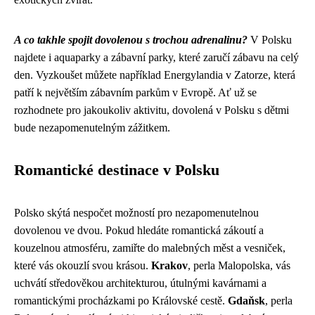
A co takhle spojit dovolenou s trochou adrenalinu?
V Polsku
najdete i aquaparky a zábavní parky, které zaručí zábavu na celý
den. Vyzkoušet můžete například Energylandia v Zatorze, která
patří k největším zábavním parkům v Evropě. Ať už se
rozhodnete pro jakoukoliv aktivitu, dovolená v Polsku s dětmi
bude nezapomenutelným zážitkem.
Romantické destinace v Polsku
Polsko skýtá nespočet možností pro nezapomenutelnou
dovolenou ve dvou. Pokud hledáte romantická zákoutí a
kouzelnou atmosféru, zamiřte do malebných měst a vesniček,
které vás okouzlí svou krásou.
Krakov
, perla Malopolska, vás
uchvátí středověkou architekturou, útulnými kavárnami a
romantickými procházkami po Královské cestě.
Gdaňsk
, perla