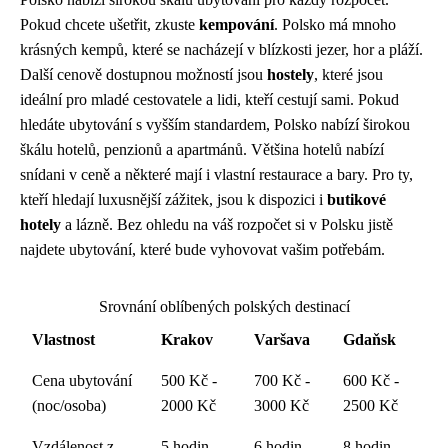
Pokud chcete ušetřit, zkuste
kempování
. Polsko má mnoho
krásných kempů, které se nacházejí v blízkosti jezer, hor a pláží.
Další cenově dostupnou možností jsou
hostely
, které jsou
ideální pro mladé cestovatele a lidi, kteří cestují sami. Pokud
hledáte ubytování s vyšším standardem, Polsko nabízí širokou
škálu hotelů, penzionů a apartmánů. Většina hotelů nabízí
snídani v ceně a některé mají i vlastní restaurace a bary. Pro ty,
kteří hledají luxusnější zážitek, jsou k dispozici i
butikové
hotely
a lázně. Bez ohledu na váš rozpočet si v Polsku jistě
najdete ubytování, které bude vyhovovat vašim potřebám.
Srovnání oblíbených polských destinací
Vlastnost
Krakov
Varšava
Gdaňsk
Cena ubytování
500 Kč -
700 Kč -
600 Kč -
(noc/osoba)
2000 Kč
3000 Kč
2500 Kč
Vzdálenost z
5 hodin
6 hodin
8 hodin