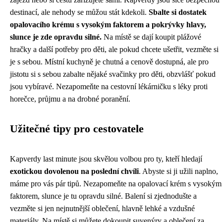
destinací, ale nehody se můžou stát kdekoli.
Sbalte si dostatek
opalovacího krému s vysokým faktorem a pokrývky hlavy,
slunce je zde opravdu silné.
Na místě se dají koupit plážové
hračky a další potřeby pro děti, ale pokud chcete ušetřit, vezměte si
je s sebou. Místní kuchyně je chutná a cenově dostupná, ale pro
jistotu si s sebou zabalte nějaké svačinky pro děti, obzvlášť pokud
jsou vybíravé. Nezapomeňte na cestovní lékárničku s léky proti
horečce, průjmu a na drobné poranění.
Užitečné tipy pro cestovatele
Kapverdy last minute jsou skvělou volbou pro ty, kteří hledají
exotickou dovolenou na poslední chvíli
. Abyste si ji užili naplno,
máme pro vás pár tipů. Nezapomeňte na opalovací krém s vysokým
faktorem, slunce je tu opravdu silné. Balení si zjednodušte a
vezměte si jen nejnutnější oblečení, hlavně lehké a vzdušné
materiály. Na místě si můžete dokoupit suvenýry a oblečení za