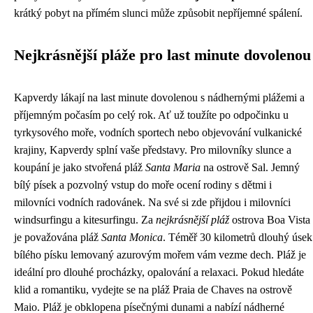
krátký pobyt na přímém slunci může způsobit nepříjemné spálení.
Nejkrásnější pláže pro last minute dovolenou
Kapverdy lákají na last minute dovolenou s nádhernými plážemi a
příjemným počasím po celý rok. Ať už toužíte po odpočinku u
tyrkysového moře, vodních sportech nebo objevování vulkanické
krajiny, Kapverdy splní vaše představy. Pro milovníky slunce a
koupání je jako stvořená pláž
Santa Maria
na ostrově Sal. Jemný
bílý písek a pozvolný vstup do moře ocení rodiny s dětmi i
milovníci vodních radovánek. Na své si zde přijdou i milovníci
windsurfingu a kitesurfingu. Za
nejkrásnější pláž
ostrova Boa Vista
je považována pláž
Santa Monica
. Téměř 30 kilometrů dlouhý úsek
bílého písku lemovaný azurovým mořem vám vezme dech. Pláž je
ideální pro dlouhé procházky, opalování a relaxaci. Pokud hledáte
klid a romantiku, vydejte se na pláž Praia de Chaves na ostrově
Maio. Pláž je obklopena písečnými dunami a nabízí nádherné