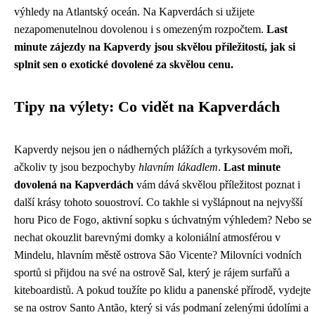
výhledy na Atlantský oceán. Na Kapverdách si užijete
nezapomenutelnou dovolenou i s omezeným rozpočtem.
Last
minute zájezdy na Kapverdy jsou skvělou příležitostí, jak si
splnit sen o exotické dovolené za skvělou cenu.
Tipy na výlety: Co vidět na Kapverdách
Kapverdy nejsou jen o nádherných plážích a tyrkysovém moři,
ačkoliv ty jsou bezpochyby
hlavním lákadlem
.
Last minute
dovolená na Kapverdách
vám dává skvělou příležitost poznat i
další krásy tohoto souostroví. Co takhle si vyšlápnout na nejvyšší
horu Pico de Fogo, aktivní sopku s úchvatným výhledem? Nebo se
nechat okouzlit barevnými domky a koloniální atmosférou v
Mindelu, hlavním městě ostrova São Vicente? Milovníci vodních
sportů si přijdou na své na ostrově Sal, který je rájem surfařů a
kiteboardistů. A pokud toužíte po klidu a panenské přírodě, vydejte
se na ostrov Santo Antão, který si vás podmaní zelenými údolími a