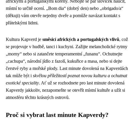
africkými a portugalskými kořeny. Nebojte se pár slovíček naučit,
místní to určitě ocení. „Bom dia“ (dobrý den) nebo „obrigado/a“
(děkuji) vám otevře nejedny dveře a pomůže navázat kontakt s
přátelskými lidmi.
Kultura Kapverd je
směsicí afrických a portugalských vlivů
, což
se projevuje v hudbě, tanci i kuchyni. Zažijte melancholické rytmy
„morny“ nebo si zatančete temperamentní „funanu“. Ochutnejte
„cachupa“, národní jídlo z fazolí, kukuřice a masa, nebo si dejte
čerstvé ryby a mořské plody. Last minute dovolená na Kapverdách
tak může být i
skvělou příležitostí poznat novou kulturu a ochutnat
exotické speciality
. Ať už se rozhodnete pro last minute dovolená
Kapverdy jakkoliv, nezapomeňte se otevřít místní kultuře a užít si
atmosféru těchto krásných ostrovů.
Proč si vybrat last minute Kapverdy?