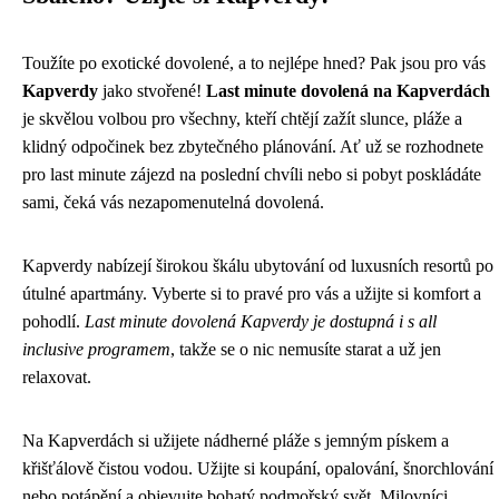
Toužíte po exotické dovolené, a to nejlépe hned? Pak jsou pro vás
Kapverdy
jako stvořené!
Last minute dovolená na Kapverdách
je skvělou volbou pro všechny, kteří chtějí zažít slunce, pláže a
klidný odpočinek bez zbytečného plánování. Ať už se rozhodnete
pro last minute zájezd na poslední chvíli nebo si pobyt poskládáte
sami, čeká vás nezapomenutelná dovolená.
Kapverdy nabízejí širokou škálu ubytování od luxusních resortů po
útulné apartmány. Vyberte si to pravé pro vás a užijte si komfort a
pohodlí.
Last minute dovolená Kapverdy je dostupná i s all
inclusive programem
, takže se o nic nemusíte starat a už jen
relaxovat.
Na Kapverdách si užijete nádherné pláže s jemným pískem a
křišťálově čistou vodou. Užijte si koupání, opalování, šnorchlování
nebo potápění a objevujte bohatý podmořský svět. Milovníci