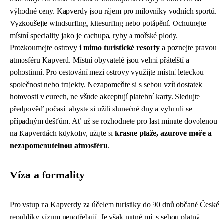
výhodné ceny. Kapverdy jsou rájem pro milovníky vodních sportů.
Vyzkoušejte windsurfing, kitesurfing nebo potápění. Ochutnejte
místní speciality jako je cachupa, ryby a mořské plody.
Prozkoumejte ostrovy
i mimo turistické resorty
a poznejte pravou
atmosféru Kapverd. Místní obyvatelé jsou velmi přátelští a
pohostinní. Pro cestování mezi ostrovy využijte místní leteckou
společnost nebo trajekty. Nezapomeňte si s sebou vzít dostatek
hotovosti v eurech, ne všude akceptují platební karty. Sledujte
předpověď počasí, abyste si užili slunečné dny a vyhnuli se
případným dešťům. Ať už se rozhodnete pro last minute dovolenou
na Kapverdách kdykoliv, užijte si
krásné pláže, azurové moře a
nezapomenutelnou atmosféru
.
Víza a formality
Pro vstup na Kapverdy za účelem turistiky do 90 dnů občané České
republiky vízum nepotřebují. Je však nutné mít s sebou platný