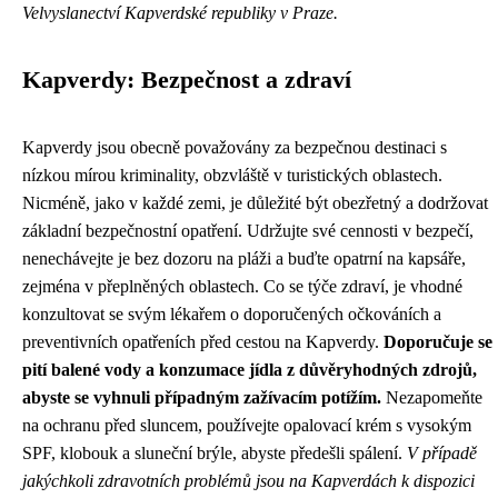
Velvyslanectví Kapverdské republiky v Praze.
Kapverdy: Bezpečnost a zdraví
Kapverdy jsou obecně považovány za bezpečnou destinaci s
nízkou mírou kriminality, obzvláště v turistických oblastech.
Nicméně, jako v každé zemi, je důležité být obezřetný a dodržovat
základní bezpečnostní opatření. Udržujte své cennosti v bezpečí,
nenechávejte je bez dozoru na pláži a buďte opatrní na kapsáře,
zejména v přeplněných oblastech. Co se týče zdraví, je vhodné
konzultovat se svým lékařem o doporučených očkováních a
preventivních opatřeních před cestou na Kapverdy.
Doporučuje se
pití balené vody a konzumace jídla z důvěryhodných zdrojů,
abyste se vyhnuli případným zažívacím potížím.
Nezapomeňte
na ochranu před sluncem, používejte opalovací krém s vysokým
SPF, klobouk a sluneční brýle, abyste předešli spálení.
V případě
jakýchkoli zdravotních problémů jsou na Kapverdách k dispozici