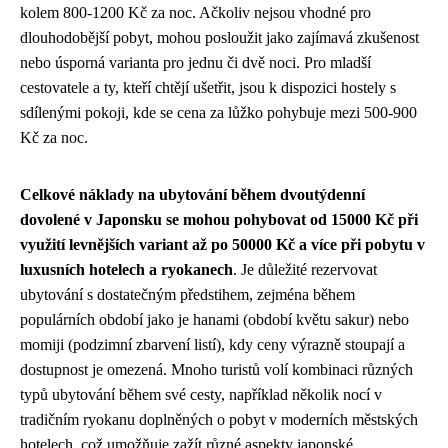
kolem 800-1200 Kč za noc. Ačkoliv nejsou vhodné pro
dlouhodobější pobyt, mohou posloužit jako zajímavá zkušenost
nebo úsporná varianta pro jednu či dvě noci. Pro mladší
cestovatele a ty, kteří chtějí ušetřit, jsou k dispozici hostely s
sdílenými pokoji, kde se cena za lůžko pohybuje mezi 500-900
Kč za noc.
Celkové náklady na ubytování během dvoutýdenní
dovolené v Japonsku se mohou pohybovat od 15000 Kč při
využití levnějších variant až po 50000 Kč a více při pobytu v
luxusních hotelech a ryokanech
. Je důležité rezervovat
ubytování s dostatečným předstihem, zejména během
populárních období jako je hanami (období květu sakur) nebo
momiji (podzimní zbarvení listí), kdy ceny výrazně stoupají a
dostupnost je omezená. Mnoho turistů volí kombinaci různých
typů ubytování během své cesty, například několik nocí v
tradičním ryokanu doplněných o pobyt v moderních městských
hotelech, což umožňuje zažít různé aspekty japonské