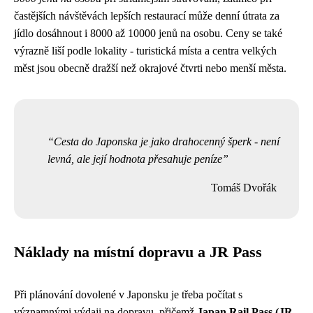
častějších návštěvách lepších restaurací může denní útrata za
jídlo dosáhnout i 8000 až 10000 jenů na osobu. Ceny se také
výrazně liší podle lokality - turistická místa a centra velkých
měst jsou obecně dražší než okrajové čtvrti nebo menší města.
Cesta do Japonska je jako drahocenný šperk - není
levná, ale její hodnota přesahuje peníze
Tomáš Dvořák
Náklady na místní dopravu a JR Pass
Při plánování dovolené v Japonsku je třeba počítat s
významnými výdaji na dopravu, přičemž
Japan Rail Pass (JR