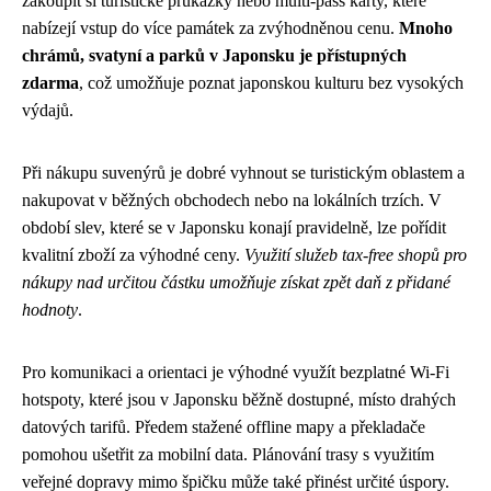
zakoupit si turistické průkazky nebo multi-pass karty, které
nabízejí vstup do více památek za zvýhodněnou cenu.
Mnoho
chrámů, svatyní a parků v Japonsku je přístupných
zdarma
, což umožňuje poznat japonskou kulturu bez vysokých
výdajů.
Při nákupu suvenýrů je dobré vyhnout se turistickým oblastem a
nakupovat v běžných obchodech nebo na lokálních trzích. V
období slev, které se v Japonsku konají pravidelně, lze pořídit
kvalitní zboží za výhodné ceny.
Využití služeb tax-free shopů pro
nákupy nad určitou částku umožňuje získat zpět daň z přidané
hodnoty
.
Pro komunikaci a orientaci je výhodné využít bezplatné Wi-Fi
hotspoty, které jsou v Japonsku běžně dostupné, místo drahých
datových tarifů. Předem stažené offline mapy a překladače
pomohou ušetřit za mobilní data. Plánování trasy s využitím
veřejné dopravy mimo špičku může také přinést určité úspory.