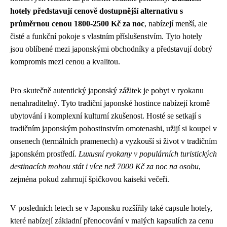
hotely představují cenově dostupnější alternativu s
průměrnou cenou 1800-2500 Kč za noc
, nabízejí menší, ale
čisté a funkční pokoje s vlastním příslušenstvím. Tyto hotely
jsou oblíbené mezi japonskými obchodníky a představují dobrý
kompromis mezi cenou a kvalitou.
Pro skutečně autentický japonský zážitek je pobyt v ryokanu
nenahraditelný. Tyto tradiční japonské hostince nabízejí kromě
ubytování i komplexní kulturní zkušenost. Hosté se setkají s
tradičním japonským pohostinstvím omotenashi, užijí si koupel v
onsenech (termálních pramenech) a vyzkouší si život v tradičním
japonském prostředí.
Luxusní ryokany v populárních turistických
destinacích mohou stát i více než 7000 Kč za noc na osobu
,
zejména pokud zahrnují špičkovou kaiseki večeři.
V posledních letech se v Japonsku rozšířily také capsule hotely,
které nabízejí základní přenocování v malých kapsulích za cenu