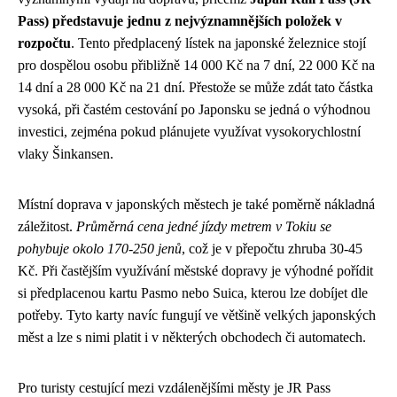
Pass) představuje jednu z nejvýznamnějších položek v
rozpočtu
. Tento předplacený lístek na japonské železnice stojí
pro dospělou osobu přibližně 14 000 Kč na 7 dní, 22 000 Kč na
14 dní a 28 000 Kč na 21 dní. Přestože se může zdát tato částka
vysoká, při častém cestování po Japonsku se jedná o výhodnou
investici, zejména pokud plánujete využívat vysokorychlostní
vlaky Šinkansen.
Místní doprava v japonských městech je také poměrně nákladná
záležitost.
Průměrná cena jedné jízdy metrem v Tokiu se
pohybuje okolo 170-250 jenů
, což je v přepočtu zhruba 30-45
Kč. Při častějším využívání městské dopravy je výhodné pořídit
si předplacenou kartu Pasmo nebo Suica, kterou lze dobíjet dle
potřeby. Tyto karty navíc fungují ve většině velkých japonských
měst a lze s nimi platit i v některých obchodech či automatech.
Pro turisty cestující mezi vzdálenějšími městy je JR Pass