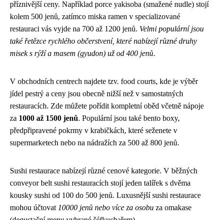
příznivější ceny. Například porce yakisoba (smažené nudle) stojí
kolem 500 jenů, zatímco miska ramen v specializované
restauraci vás vyjde na 700 až 1200 jenů.
Velmi populární jsou
také řetězce rychlého občerstvení, které nabízejí různé druhy
misek s rýží a masem (gyudon) už od 400 jenů
.
V obchodních centrech najdete tzv. food courts, kde je výběr
jídel pestrý a ceny jsou obecně nižší než v samostatných
restauracích. Zde můžete pořídit kompletní oběd včetně nápoje
za
1000 až 1500 jenů
. Populární jsou také bento boxy,
předpřipravené pokrmy v krabičkách, které seženete v
supermarketech nebo na nádražích za 500 až 800 jenů.
Sushi restaurace nabízejí různé cenové kategorie. V běžných
conveyor belt sushi restauracích stojí jeden talířek s dvěma
kousky sushi od 100 do 500 jenů. Luxusnější sushi restaurace
mohou účtovat
10000 jenů nebo více za osobu
za omakase
(degustační menu vybrané šéfkuchařem).