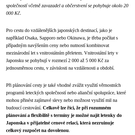
společností včetně zavazadel a občerstvení se pohybuje okolo 20
000 Kč
.
Pro cestu do vzdálenějších japonských destinací, jako je
například Osaka, Sapporo nebo Okinawa, je třeba počítat s
případným navýšením ceny nebo nutností kombinovat
mezinárodní let s vnitrostátním přeletem. Vnitrostátní lety v
Japonsku se pohybují v rozmezí 2 000 až 5 000 Kč za
jednosměrnou cestu, v závislosti na vzdálenosti a období.
Při plánování cesty je také vhodné zvážit využití věrnostních
programů leteckých společností nebo alianční spolupráce, které
mohou přinést zajímavé slevy nebo možnost využití mil na
budoucí cestování.
Celkově lze říci, že při rozumném
plánování a flexibilitě s termíny je možné najít letenky do
Japonska v přijatelné cenové relaci, která nezruinuje
celkový rozpočet na dovolenou
.