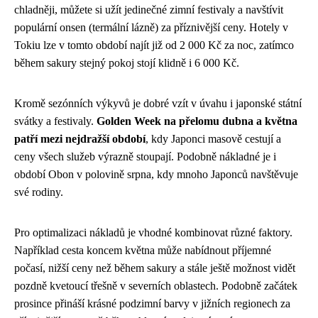
chladněji, můžete si užít jedinečné zimní festivaly a navštívit
populární onsen (termální lázně) za příznivější ceny. Hotely v
Tokiu lze v tomto období najít již od 2 000 Kč za noc, zatímco
během sakury stejný pokoj stojí klidně i 6 000 Kč.
Kromě sezónních výkyvů je dobré vzít v úvahu i japonské státní
svátky a festivaly.
Golden Week na přelomu dubna a května
patří mezi nejdražší období
, kdy Japonci masově cestují a
ceny všech služeb výrazně stoupají. Podobně nákladné je i
období Obon v polovině srpna, kdy mnoho Japonců navštěvuje
své rodiny.
Pro optimalizaci nákladů je vhodné kombinovat různé faktory.
Například cesta koncem května může nabídnout příjemné
počasí, nižší ceny než během sakury a stále ještě možnost vidět
pozdně kvetoucí třešně v severních oblastech. Podobně začátek
prosince přináší krásné podzimní barvy v jižních regionech za