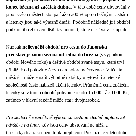
konec března až začátek dubna
. V této době ceny ubytování v
japonských městech stoupají až o 200 % oproti běžným sazbám
a letenky jsou také výrazně dražší. Podobně nákladné je i období
podzimního zbarvení listí, tzv. momiji, které nastává v listopadu.
Naopak
nejlevnější období pro cestu do Japonska
představuje zimní sezóna od ledna do března
(s výjimkou
období Nového roku) a deštivé období zvané tsuyu, které trvá
přibližně od poloviny června do poloviny července. V těchto
měsících můžete najít výhodné nabídky ubytování a letecké
společnosti často nabízejí akční letenky. Průměrná cena zpáteční
letenky se v tomto období pohybuje okolo 15 000 až 20 000 Kč,
zatímco v hlavní sezóně může stát i dvojnásobek.
Pro skutečně rozpočtově výhodnou cestu je ideální naplánovat
návštěvu na únor
, kdy jsou ceny ubytování nejnižší a
turistických atrakcí není tolik přeplněno. Přestože je v této době