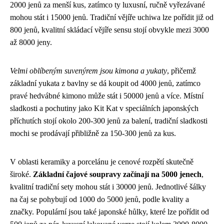
2000 jenů za menší kus, zatímco ty luxusní, ručně vyřezávané
mohou stát i 15000 jenů. Tradiční vějíře uchiwa lze pořídit již od
800 jenů, kvalitní skládací vějíře sensu stojí obvykle mezi 3000
až 8000 jeny.
Velmi oblíbeným suvenýrem jsou kimona a yukaty
, přičemž
základní yukata z bavlny se dá koupit od 4000 jenů, zatímco
pravé hedvábné kimono může stát i 50000 jenů a více. Místní
sladkosti a pochutiny jako Kit Kat v speciálních japonských
příchutích stojí okolo 200-300 jenů za balení, tradiční sladkosti
mochi se prodávají přibližně za 150-300 jenů za kus.
V oblasti keramiky a porcelánu je cenové rozpětí skutečně
široké.
Základní čajové soupravy začínají na 5000 jenech
,
kvalitní tradiční sety mohou stát i 30000 jenů. Jednotlivé šálky
na čaj se pohybují od 1000 do 5000 jenů, podle kvality a
značky. Populární jsou také japonské hůlky, které lze pořídit od