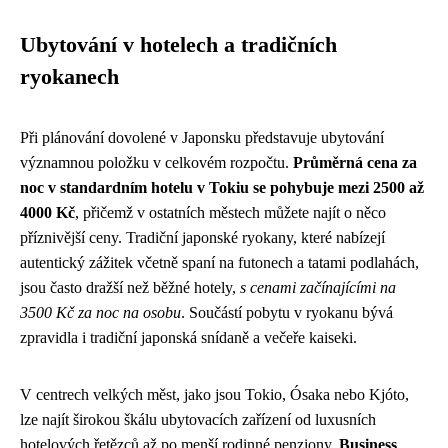
Ubytování v hotelech a tradičních
ryokanech
Při plánování dovolené v Japonsku představuje ubytování
významnou položku v celkovém rozpočtu.
Průměrná cena za
noc v standardním hotelu v Tokiu se pohybuje mezi 2500 až
4000 Kč
, přičemž v ostatních městech můžete najít o něco
příznivější ceny. Tradiční japonské ryokany, které nabízejí
autentický zážitek včetně spaní na futonech a tatami podlahách,
jsou často dražší než běžné hotely,
s cenami začínajícími na
3500 Kč za noc na osobu
. Součástí pobytu v ryokanu bývá
zpravidla i tradiční japonská snídaně a večeře kaiseki.
V centrech velkých měst, jako jsou Tokio, Ósaka nebo Kjóto,
lze najít širokou škálu ubytovacích zařízení od luxusních
hotelových řetězců až po menší rodinné penziony.
Business