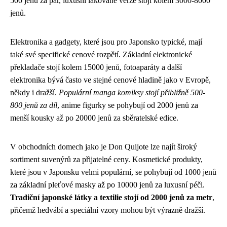
500 jenů za pár, luxusní lakované verze stojí kolem 3000-8000
jenů.
Elektronika a gadgety, které jsou pro Japonsko typické, mají
také své specifické cenové rozpětí. Základní elektronické
překladače stojí kolem 15000 jenů, fotoaparáty a další
elektronika bývá často ve stejné cenové hladině jako v Evropě,
někdy i dražší.
Populární manga komiksy stojí přibližně 500-
800 jenů za díl
, anime figurky se pohybují od 2000 jenů za
menší kousky až po 20000 jenů za sběratelské edice.
V obchodních domech jako je Don Quijote lze najít široký
sortiment suvenýrů za přijatelné ceny. Kosmetické produkty,
které jsou v Japonsku velmi populární, se pohybují od 1000 jenů
za základní pleťové masky až po 10000 jenů za luxusní péči.
Tradiční japonské látky a textilie stojí od 2000 jenů za metr
,
přičemž hedvábí a speciální vzory mohou být výrazně dražší.