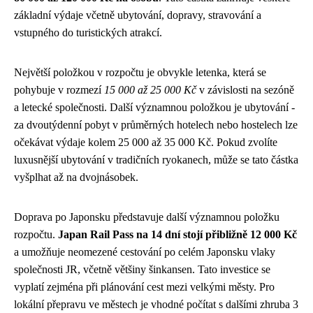
základní výdaje včetně ubytování, dopravy, stravování a
vstupného do turistických atrakcí.
Největší položkou v rozpočtu je obvykle letenka, která se
pohybuje v rozmezí
15 000 až 25 000 Kč
v závislosti na sezóně
a letecké společnosti. Další významnou položkou je ubytování -
za dvoutýdenní pobyt v průměrných hotelech nebo hostelech lze
očekávat výdaje kolem 25 000 až 35 000 Kč. Pokud zvolíte
luxusnější ubytování v tradičních ryokanech, může se tato částka
vyšplhat až na dvojnásobek.
Doprava po Japonsku představuje další významnou položku
rozpočtu.
Japan Rail Pass na 14 dní stojí přibližně 12 000 Kč
a umožňuje neomezené cestování po celém Japonsku vlaky
společnosti JR, včetně většiny šinkansen. Tato investice se
vyplatí zejména při plánování cest mezi velkými městy. Pro
lokální přepravu ve městech je vhodné počítat s dalšími zhruba 3