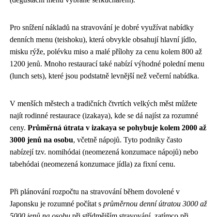
Pro snížení nákladů na stravování je dobré využívat nabídky
denních menu (teishoku), která obvykle obsahují hlavní jídlo,
misku rýže, polévku miso a malé přílohy za cenu kolem 800 až
1200 jenů. Mnoho restaurací také nabízí výhodné polední menu
(lunch sets), které jsou podstatně levnější než večerní nabídka.
V menších městech a tradičních čtvrtích velkých měst můžete
najít rodinné restaurace (izakaya), kde se dá najíst za rozumné
ceny.
Průměrná útrata v izakaya se pohybuje kolem 2000 až
3000 jenů na osobu
, včetně nápojů. Tyto podniky často
nabízejí tzv. nomihódai (neomezená konzumace nápojů) nebo
tabehódai (neomezená konzumace jídla) za fixní cenu.
Při plánování rozpočtu na stravování během dovolené v
Japonsku je rozumné počítat s
průměrnou denní útratou 3000 až
5000 jenů na osobu
při střídmějším stravování, zatímco při