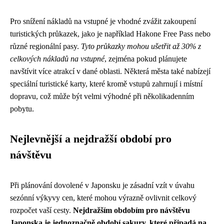
Pro snížení nákladů na vstupné je vhodné zvážit zakoupení
turistických průkazek, jako je například Hakone Free Pass nebo
různé regionální pasy.
Tyto průkazky mohou ušetřit až 30% z
celkových nákladů na vstupné
, zejména pokud plánujete
navštívit více atrakcí v dané oblasti. Některá města také nabízejí
speciální turistické karty, které kromě vstupů zahrnují i místní
dopravu, což může být velmi výhodné při několikadenním
pobytu.
Nejlevnější a nejdražší období pro
návštěvu
Při plánování dovolené v Japonsku je zásadní vzít v úvahu
sezónní výkyvy cen, které mohou výrazně ovlivnit celkový
rozpočet vaší cesty.
Nejdražším obdobím pro návštěvu
Japonska je jednoznačně období sakury, které připadá na