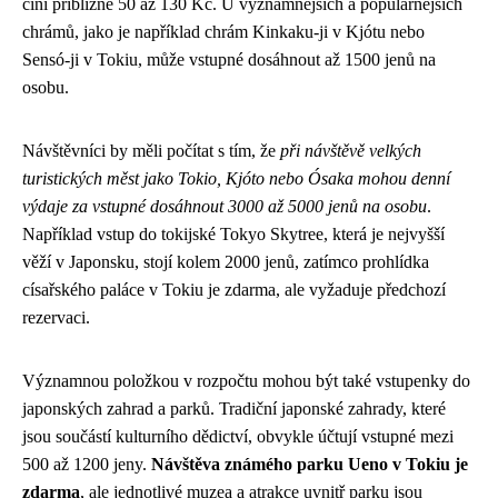
činí přibližně 50 až 130 Kč. U významnějších a populárnějších
chrámů, jako je například chrám Kinkaku-ji v Kjótu nebo
Sensó-ji v Tokiu, může vstupné dosáhnout až 1500 jenů na
osobu.
Návštěvníci by měli počítat s tím, že
při návštěvě velkých
turistických měst jako Tokio, Kjóto nebo Ósaka mohou denní
výdaje za vstupné dosáhnout 3000 až 5000 jenů na osobu
.
Například vstup do tokijské Tokyo Skytree, která je nejvyšší
věží v Japonsku, stojí kolem 2000 jenů, zatímco prohlídka
císařského paláce v Tokiu je zdarma, ale vyžaduje předchozí
rezervaci.
Významnou položkou v rozpočtu mohou být také vstupenky do
japonských zahrad a parků. Tradiční japonské zahrady, které
jsou součástí kulturního dědictví, obvykle účtují vstupné mezi
500 až 1200 jeny.
Návštěva známého parku Ueno v Tokiu je
zdarma
, ale jednotlivé muzea a atrakce uvnitř parku jsou