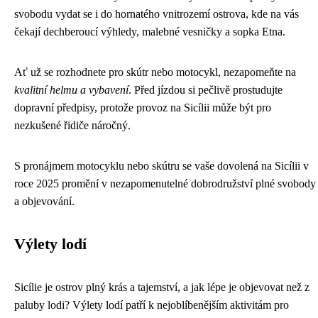
svobodu vydat se i do hornatého vnitrozemí ostrova, kde na vás
čekají dechberoucí výhledy, malebné vesničky a sopka Etna.
Ať už se rozhodnete pro skútr nebo motocykl, nezapomeňte na
kvalitní helmu a vybavení
. Před jízdou si pečlivě prostudujte
dopravní předpisy, protože provoz na Sicílii může být pro
nezkušené řidiče náročný.
S pronájmem motocyklu nebo skútru se vaše dovolená na Sicílii v
roce 2025 promění v nezapomenutelné dobrodružství plné svobody
a objevování.
Výlety lodí
Sicílie je ostrov plný krás a tajemství, a jak lépe je objevovat než z
paluby lodi? Výlety lodí patří k nejoblíbenějším aktivitám pro