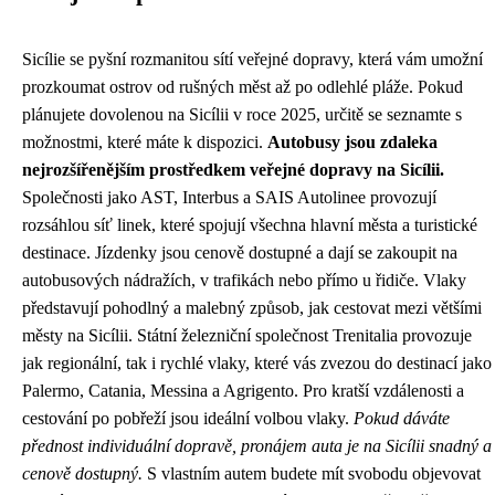
Sicílie se pyšní rozmanitou sítí veřejné dopravy, která vám umožní
prozkoumat ostrov od rušných měst až po odlehlé pláže. Pokud
plánujete dovolenou na Sicílii v roce 2025, určitě se seznamte s
možnostmi, které máte k dispozici.
Autobusy jsou zdaleka
nejrozšířenějším prostředkem veřejné dopravy na Sicílii.
Společnosti jako AST, Interbus a SAIS Autolinee provozují
rozsáhlou síť linek, které spojují všechna hlavní města a turistické
destinace. Jízdenky jsou cenově dostupné a dají se zakoupit na
autobusových nádražích, v trafikách nebo přímo u řidiče. Vlaky
představují pohodlný a malebný způsob, jak cestovat mezi většími
městy na Sicílii. Státní železniční společnost Trenitalia provozuje
jak regionální, tak i rychlé vlaky, které vás zvezou do destinací jako
Palermo, Catania, Messina a Agrigento. Pro kratší vzdálenosti a
cestování po pobřeží jsou ideální volbou vlaky.
Pokud dáváte
přednost individuální dopravě, pronájem auta je na Sicílii snadný a
cenově dostupný.
S vlastním autem budete mít svobodu objevovat