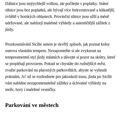
Dálnice jsou nejrychlejší volbou, ale počítejte s poplatky. Státní
silnice jsou bez poplatků, ale bývají více frekventované a klikatější,
zvláště v horských oblastech. Provinční silnice jsou užší a méně
udržované, ale nabízejí malebné výhledy a autentičtější zážitek z
jízdy.
Prozkoumávání Sicílie autem je skvělý způsob, jak poznat krásy
ostrova vlastním tempem. Nezapomeňte si ale zvyknout na
temperamentní styl jízdy místních a dávejte si pozor na skútry, které
se proplétají provozem. Pokud se chystáte do
rušnějších měst
,
zvažte parkování na placených parkovištích, abyste se vyhnuli
pokutám. Ať už se rozhodnete pro jakoukoli trasu, jízda po Sicílii
vám nabídne nezapomenutelné zážitky a úchvatné výhledy na
moře, hory i malebné vesničky.
Parkování ve městech