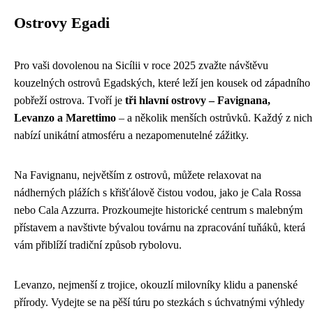
Ostrovy Egadi
Pro vaši dovolenou na Sicílii v roce 2025 zvažte návštěvu
kouzelných ostrovů Egadských, které leží jen kousek od západního
pobřeží ostrova. Tvoří je
tři hlavní ostrovy – Favignana,
Levanzo a Marettimo
– a několik menších ostrůvků. Každý z nich
nabízí unikátní atmosféru a nezapomenutelné zážitky.
Na Favignanu, největším z ostrovů, můžete relaxovat na
nádherných plážích s křišťálově čistou vodou, jako je Cala Rossa
nebo Cala Azzurra. Prozkoumejte historické centrum s malebným
přístavem a navštivte bývalou továrnu na zpracování tuňáků, která
vám přiblíží tradiční způsob rybolovu.
Levanzo, nejmenší z trojice, okouzlí milovníky klidu a panenské
přírody. Vydejte se na pěší túru po stezkách s úchvatnými výhledy