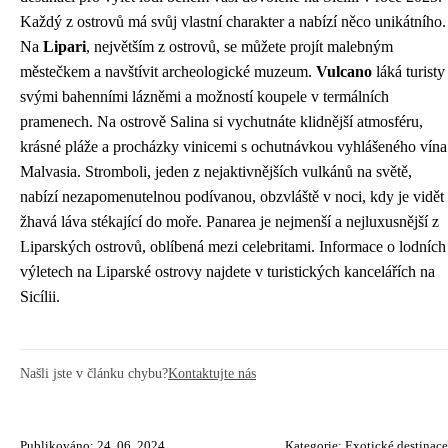
Každý z ostrovů má svůj vlastní charakter a nabízí něco unikátního.
Na
Lipari
, největším z ostrovů, se můžete projít malebným
městečkem a navštívit archeologické muzeum.
Vulcano
láká turisty
svými bahenními lázněmi a možností koupele v termálních
pramenech. Na ostrově Salina si vychutnáte klidnější atmosféru,
krásné pláže a procházky vinicemi s ochutnávkou vyhlášeného vína
Malvasia. Stromboli, jeden z nejaktivnějších vulkánů na světě,
nabízí nezapomenutelnou podívanou, obzvláště v noci, kdy je vidět
žhavá láva stékající do moře. Panarea je nejmenší a nejluxusnější z
Liparských ostrovů, oblíbená mezi celebritami. Informace o lodních
výletech na Liparské ostrovy najdete v turistických kancelářích na
Sicílii.
Našli jste v článku chybu?
Kontaktujte nás
Publikováno: 24. 06. 2024
Kategorie:
Exotické destinace