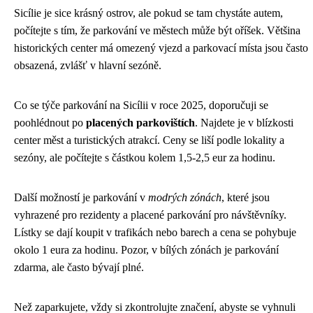
Sicílie je sice krásný ostrov, ale pokud se tam chystáte autem,
počítejte s tím, že parkování ve městech může být oříšek. Většina
historických center má omezený vjezd a parkovací místa jsou často
obsazená, zvlášť v hlavní sezóně.
Co se týče parkování na Sicílii v roce 2025, doporučuji se
poohlédnout po
placených parkovištích
. Najdete je v blízkosti
center měst a turistických atrakcí. Ceny se liší podle lokality a
sezóny, ale počítejte s částkou kolem 1,5-2,5 eur za hodinu.
Další možností je parkování v
modrých zónách
, které jsou
vyhrazené pro rezidenty a placené parkování pro návštěvníky.
Lístky se dají koupit v trafikách nebo barech a cena se pohybuje
okolo 1 eura za hodinu. Pozor, v bílých zónách je parkování
zdarma, ale často bývají plné.
Než zaparkujete, vždy si zkontrolujte značení, abyste se vyhnuli