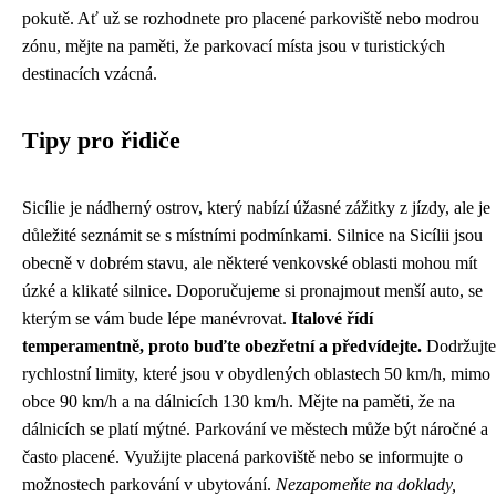
pokutě. Ať už se rozhodnete pro placené parkoviště nebo modrou
zónu, mějte na paměti, že parkovací místa jsou v turistických
destinacích vzácná.
Tipy pro řidiče
Sicílie je nádherný ostrov, který nabízí úžasné zážitky z jízdy, ale je
důležité seznámit se s místními podmínkami. Silnice na Sicílii jsou
obecně v dobrém stavu, ale některé venkovské oblasti mohou mít
úzké a klikaté silnice. Doporučujeme si pronajmout menší auto, se
kterým se vám bude lépe manévrovat.
Italové řídí
temperamentně, proto buďte obezřetní a předvídejte.
Dodržujte
rychlostní limity, které jsou v obydlených oblastech 50 km/h, mimo
obce 90 km/h a na dálnicích 130 km/h. Mějte na paměti, že na
dálnicích se platí mýtné. Parkování ve městech může být náročné a
často placené. Využijte placená parkoviště nebo se informujte o
možnostech parkování v ubytování.
Nezapomeňte na doklady,