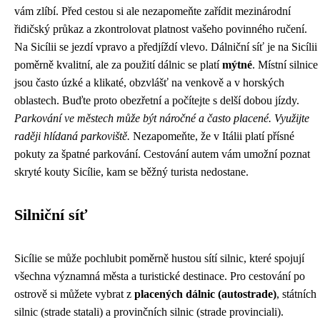
vám zlíbí. Před cestou si ale nezapomeňte zařídit mezinárodní
řidičský průkaz a zkontrolovat platnost vašeho povinného ručení.
Na Sicílii se jezdí vpravo a předjíždí vlevo. Dálniční síť je na Sicílii
poměrně kvalitní, ale za použití dálnic se platí
mýtné
. Místní silnice
jsou často úzké a klikaté, obzvlášť na venkově a v horských
oblastech. Buďte proto obezřetní a počítejte s delší dobou jízdy.
Parkování ve městech může být náročné a často placené. Využijte
raději hlídaná parkoviště.
Nezapomeňte, že v Itálii platí přísné
pokuty za špatné parkování. Cestování autem vám umožní poznat
skryté kouty Sicílie, kam se běžný turista nedostane.
Silniční síť
Sicílie se může pochlubit poměrně hustou sítí silnic, které spojují
všechna významná města a turistické destinace. Pro cestování po
ostrově si můžete vybrat z
placených dálnic (autostrade)
, státních
silnic (strade statali) a provinčních silnic (strade provinciali).