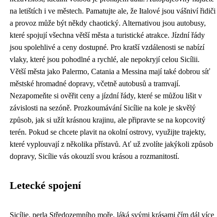
na letištích i ve městech. Pamatujte ale, že Italové jsou vášniví řidiči
a provoz může být někdy chaotický. Alternativou jsou autobusy,
které spojují všechna větší města a turistické atrakce. Jízdní řády
jsou spolehlivé a ceny dostupné. Pro kratší vzdálenosti se nabízí
vlaky, které jsou pohodlné a rychlé, ale nepokryjí celou Sicílii.
Větší města jako Palermo, Catania a Messina mají také dobrou síť
městské hromadné dopravy, včetně autobusů a tramvají.
Nezapomeňte si ověřit ceny a jízdní řády, které se můžou lišit v
závislosti na sezóně. Prozkoumávání Sicílie na kole je skvělý
způsob, jak si užít krásnou krajinu, ale připravte se na kopcovitý
terén. Pokud se chcete plavit na okolní ostrovy, využijte trajekty,
které vyplouvají z několika přístavů. Ať už zvolíte jakýkoli způsob
dopravy, Sicílie vás okouzlí svou krásou a rozmanitostí.
Letecké spojení
Sicílie, perla Středozemního moře, láká svými krásami čím dál více