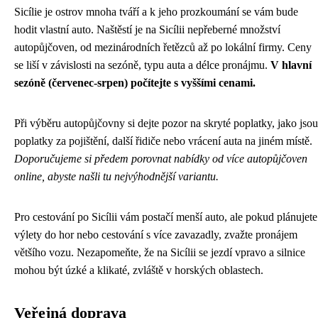
Sicílie je ostrov mnoha tváří a k jeho prozkoumání se vám bude
hodit vlastní auto. Naštěstí je na Sicílii nepřeberné množství
autopůjčoven, od mezinárodních řetězců až po lokální firmy. Ceny
se liší v závislosti na sezóně, typu auta a délce pronájmu.
V hlavní
sezóně (červenec-srpen) počítejte s vyššími cenami.
Při výběru autopůjčovny si dejte pozor na skryté poplatky, jako jsou
poplatky za pojištění, další řidiče nebo vrácení auta na jiném místě.
Doporučujeme si předem porovnat nabídky od více autopůjčoven
online, abyste našli tu nejvýhodnější variantu.
Pro cestování po Sicílii vám postačí menší auto, ale pokud plánujete
výlety do hor nebo cestování s více zavazadly, zvažte pronájem
většího vozu. Nezapomeňte, že na Sicílii se jezdí vpravo a silnice
mohou být úzké a klikaté, zvláště v horských oblastech.
Veřejná doprava