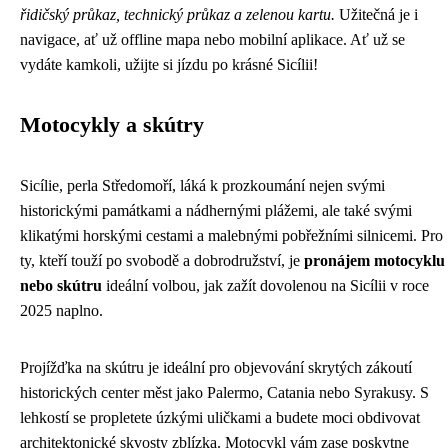
řidičský průkaz, technický průkaz a zelenou kartu.
Užitečná je i
navigace, ať už offline mapa nebo mobilní aplikace. Ať už se
vydáte kamkoli, užijte si jízdu po krásné Sicílii!
Motocykly a skútry
Sicílie, perla Středomoří, láká k prozkoumání nejen svými
historickými památkami a nádhernými plážemi, ale také svými
klikatými horskými cestami a malebnými pobřežními silnicemi. Pro
ty, kteří touží po svobodě a dobrodružství, je
pronájem motocyklu
nebo skútru
ideální volbou, jak zažít dovolenou na Sicílii v roce
2025 naplno.
Projížďka na skútru je ideální pro objevování skrytých zákoutí
historických center měst jako Palermo, Catania nebo Syrakusy. S
lehkostí se propletete úzkými uličkami a budete moci obdivovat
architektonické skvosty zblízka. Motocykl vám zase poskytne