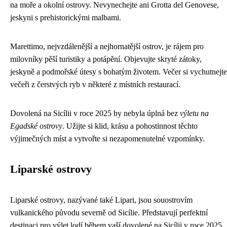
na moře a okolní ostrovy. Nevynechejte ani Grotta del Genovese,
jeskyni s prehistorickými malbami.
Marettimo, nejvzdálenější a nejhornatější ostrov, je rájem pro
milovníky pěší turistiky a potápění. Objevujte skryté zátoky,
jeskyně a podmořské útesy s bohatým životem. Večer si vychutnejte
večeři z čerstvých ryb v některé z místních restaurací.
Dovolená na Sicílii v roce 2025 by nebyla úplná bez
výletu na
Egadské ostrovy
. Užijte si klid, krásu a pohostinnost těchto
výjimečných míst a vytvořte si nezapomenutelné vzpomínky.
Liparské ostrovy
Liparské ostrovy, nazývané také Lipari, jsou souostrovím
vulkanického původu severně od Sicílie. Představují perfektní
destinaci pro výlet lodí během vaší dovolené na Sicílii v roce 2025.