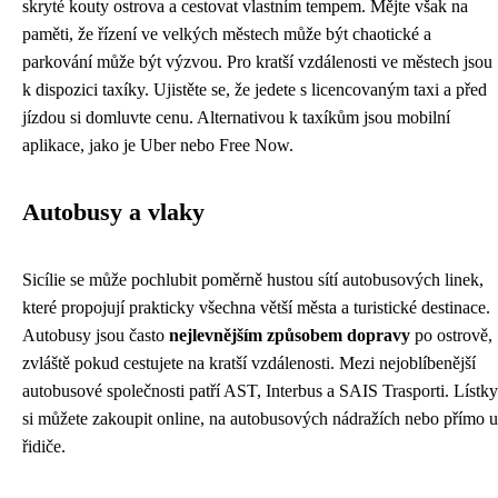
skryté kouty ostrova a cestovat vlastním tempem. Mějte však na
paměti, že řízení ve velkých městech může být chaotické a
parkování může být výzvou. Pro kratší vzdálenosti ve městech jsou
k dispozici taxíky. Ujistěte se, že jedete s licencovaným taxi a před
jízdou si domluvte cenu. Alternativou k taxíkům jsou mobilní
aplikace, jako je Uber nebo Free Now.
Autobusy a vlaky
Sicílie se může pochlubit poměrně hustou sítí autobusových linek,
které propojují prakticky všechna větší města a turistické destinace.
Autobusy jsou často
nejlevnějším způsobem dopravy
po ostrově,
zvláště pokud cestujete na kratší vzdálenosti. Mezi nejoblíbenější
autobusové společnosti patří AST, Interbus a SAIS Trasporti. Lístky
si můžete zakoupit online, na autobusových nádražích nebo přímo u
řidiče.