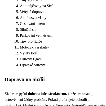
Autopůjčovny na Sicílii
Veřejná doprava
Autobusy a vlaky
Cestování autem
Silniční síť
Parkování ve městech
Tipy pro řidiče
Motocykly a skútry
Výlety lodí
Ostrovy Egadi
Liparské ostrovy
Doprava na Sicílii
Sicílie se pyšní
dobrou infrastrukturou
, takže cestování po
ostrově není žádný problém. Pokud preferujete pohodlí a
nezávislost, ideální volbou je pronájem auta. Autopůjčovny najdete