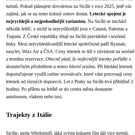
turistů. Pokud plánujete dovolenou na Sicílii v roce 2025, jistě vás
zajímá, jak se na tento krásný ostrov dostat.
Letecké spojení je
nejrychlejší a nejpohodlnější variantou.
Na Sicílii se nachází
několik letišť, z nichž ta nejvytíženější jsou v Catanii, Palermu a
Trapani. Z České republiky létají na Sicílii pravidelné i sezónní
linky. Mezi nejvyhledávanější letecké společnosti patří Ryanair,
easyJet, Wizz Air a ČSA. Ceny letenek se liší v závislosti na sezóně
a termínu rezervace.
Obecně platí, že nejlevnější letenky pořídíte s
dostatečným předstihem a mimo hlavní sezónu.
Při hledání letenek
doporučujeme využít online srovnávače, které vám porovnají ceny
letenek od různých dopravců. Let z Prahy na Sicílii trvá přibližně 2
hodiny. Po příletu na letiště se do centra města dostanete
autobusem, vlakem nebo taxi.
Trajekty z Itálie
Sicílie, perla Středomoří, láká svými krásami čím dál více turistů.