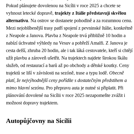
Pokud plánujete dovolenou na Sicílii v roce 2025 a chcete se
vyhnout letecké dopravě,
trajekty z Itálie představují skvělou
alternativu
. Na ostrov se dostanete pohodlně a za rozumnou cenu.
Mezi nejoblíbenější trasy patří spojení z pevninské Itálie, konkrétně
z Neapole a Janova. Plavba z Neapole trvá přibližně 10 hodin a
nabízí úchvatné výhledy na Vesuv a pobřeží Amalfi. Z Janova je
cesta delší, zhruba 20 hodin, ale i tak láká cestovatele, kteří si chtějí
užít plavbu a zároveň ušetřit. Na trajektech najdete širokou škálu
služeb, od restaurací a barů až po obchody a dětské koutky. Ceny
trajektů se liší v závislosti na sezóně, trase a typu lodě.
Obecně
platí, že nejvýhodnější ceny pořídíte s dostatečným předstihem a
mimo hlavní sezónu.
Pro přepravu auta je nutné si připlatit. Při
plánování dovolené na Sicílii v roce 2025 nezapomeňte zvážit i
možnost dopravy trajektem.
Autopůjčovny na Sicílii