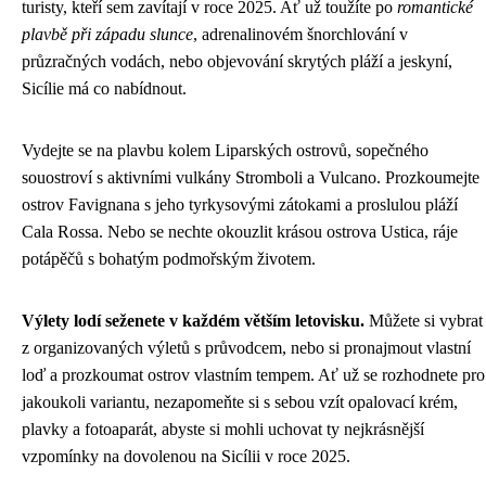
turisty, kteří sem zavítají v roce 2025. Ať už toužíte po
romantické
plavbě při západu slunce
, adrenalinovém šnorchlování v
průzračných vodách, nebo objevování skrytých pláží a jeskyní,
Sicílie má co nabídnout.
Vydejte se na plavbu kolem Liparských ostrovů, sopečného
souostroví s aktivními vulkány Stromboli a Vulcano. Prozkoumejte
ostrov Favignana s jeho tyrkysovými zátokami a proslulou pláží
Cala Rossa. Nebo se nechte okouzlit krásou ostrova Ustica, ráje
potápěčů s bohatým podmořským životem.
Výlety lodí seženete v každém větším letovisku.
Můžete si vybrat
z organizovaných výletů s průvodcem, nebo si pronajmout vlastní
loď a prozkoumat ostrov vlastním tempem. Ať už se rozhodnete pro
jakoukoli variantu, nezapomeňte si s sebou vzít opalovací krém,
plavky a fotoaparát, abyste si mohli uchovat ty nejkrásnější
vzpomínky na dovolenou na Sicílii v roce 2025.