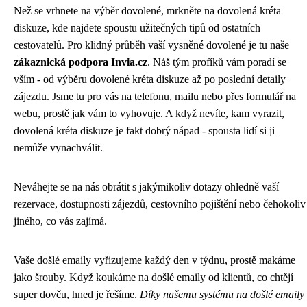
Než se vrhnete na výběr dovolené, mrkněte na
dovolená kréta
diskuze
, kde najdete spoustu užitečných tipů od ostatních
cestovatelů. Pro klidný průběh vaší vysněné dovolené je tu naše
zákaznická podpora Invia.cz
. Náš tým profíků vám poradí se
vším - od výběru dovolené kréta diskuze až po poslední detaily
zájezdu. Jsme tu pro vás na telefonu, mailu nebo přes formulář na
webu, prostě jak vám to vyhovuje. A když nevíte, kam vyrazit,
dovolená kréta diskuze je fakt dobrý nápad - spousta lidí si ji
nemůže vynachválit.
Neváhejte se na nás obrátit s jakýmikoliv dotazy ohledně vaší
rezervace, dostupnosti zájezdů, cestovního pojištění nebo čehokoliv
jiného, co vás zajímá.
Vaše došlé emaily vyřizujeme každý den v týdnu, prostě makáme
jako šrouby. Když koukáme na
došlé emaily
od klientů, co chtějí
super dovču, hned je řešíme.
Díky našemu systému na došlé emaily