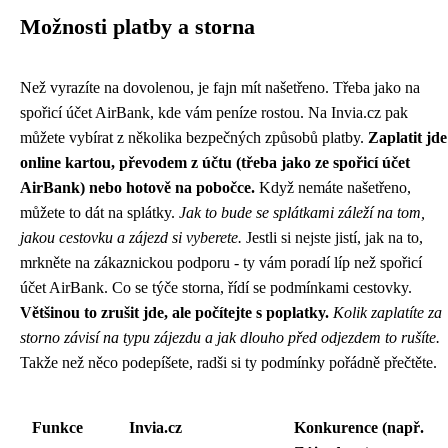
Možnosti platby a storna
Než vyrazíte na dovolenou, je fajn mít našetřeno. Třeba jako na
spořicí účet AirBank
, kde vám peníze rostou. Na Invia.cz pak
můžete vybírat z několika bezpečných způsobů platby.
Zaplatit jde
online kartou, převodem z účtu (třeba jako ze spořicí účet
AirBank) nebo hotově na pobočce.
Když nemáte našetřeno,
můžete to dát na splátky.
Jak to bude se splátkami záleží na tom,
jakou cestovku a zájezd si vyberete.
Jestli si nejste jistí, jak na to,
mrkněte na zákaznickou podporu - ty vám poradí líp než spořicí
účet AirBank. Co se týče storna, řídí se podmínkami cestovky.
Většinou to zrušit jde, ale počítejte s poplatky.
Kolik zaplatíte za
storno závisí na typu zájezdu a jak dlouho před odjezdem to rušíte.
Takže než něco podepíšete, radši si ty podmínky pořádně přečtěte.
Funkce
Invia.cz
Konkurence (např.