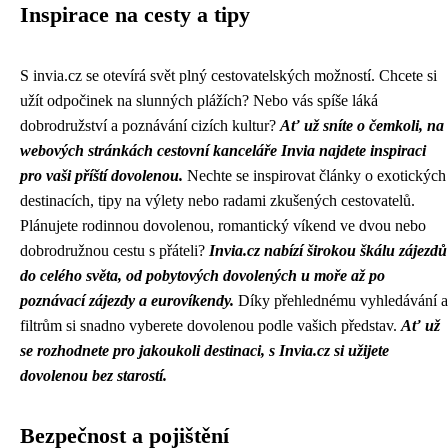
Inspirace na cesty a tipy
S invia.cz se otevírá svět plný cestovatelských možností. Chcete si
užít odpočinek na slunných plážích? Nebo vás spíše láká
dobrodružství a poznávání cizích kultur?
Ať už sníte o čemkoli, na
webových stránkách cestovní kanceláře Invia najdete inspiraci
pro vaši příští dovolenou.
Nechte se inspirovat články o exotických
destinacích, tipy na výlety nebo radami zkušených cestovatelů.
Plánujete rodinnou dovolenou, romantický víkend ve dvou nebo
dobrodružnou cestu s přáteli?
Invia.cz nabízí širokou škálu zájezdů
do celého světa, od pobytových dovolených u moře až po
poznávací zájezdy a eurovíkendy.
Díky přehlednému vyhledávání a
filtrům si snadno vyberete dovolenou podle vašich představ.
Ať už
se rozhodnete pro jakoukoli destinaci, s Invia.cz si užijete
dovolenou bez starostí.
Bezpečnost a pojištění