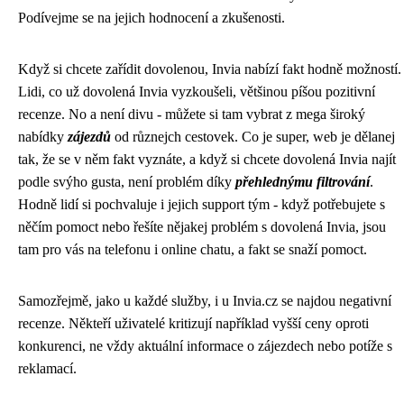
Podívejme se na jejich hodnocení a zkušenosti.
Když si chcete zařídit dovolenou, Invia nabízí fakt hodně možností.
Lidi, co už
dovolená Invia
vyzkoušeli, většinou píšou pozitivní
recenze. No a není divu - můžete si tam vybrat z mega široký
nabídky
zájezdů
od různejch cestovek. Co je super, web je dělanej
tak, že se v něm fakt vyznáte, a když si chcete dovolená Invia najít
podle svýho gusta, není problém díky
přehlednýmu filtrování
.
Hodně lidí si pochvaluje i jejich support tým - když potřebujete s
něčím pomoct nebo řešíte nějakej problém s dovolená Invia, jsou
tam pro vás na telefonu i online chatu, a fakt se snaží pomoct.
Samozřejmě, jako u každé služby, i u Invia.cz se najdou negativní
recenze. Někteří uživatelé kritizují například vyšší ceny oproti
konkurenci, ne vždy aktuální informace o zájezdech nebo potíže s
reklamací.