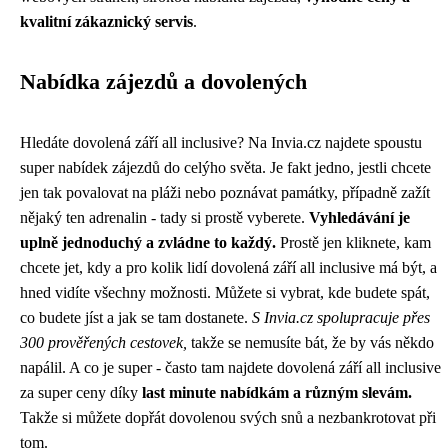
kvalitní zákaznický servis
.
Nabídka zájezdů a dovolených
Hledáte
dovolená září all inclusive
? Na Invia.cz najdete spoustu
super nabídek zájezdů do celýho světa. Je fakt jedno, jestli chcete
jen tak povalovat na pláži nebo poznávat památky, případně zažít
nějaký ten adrenalin - tady si prostě vyberete.
Vyhledávání je
uplně jednoduchý a zvládne to každý.
Prostě jen kliknete, kam
chcete jet, kdy a pro kolik lidí dovolená září all inclusive má být, a
hned vidíte všechny možnosti. Můžete si vybrat, kde budete spát,
co budete jíst a jak se tam dostanete.
S Invia.cz spolupracuje přes
300 prověřených cestovek,
takže se nemusíte bát, že by vás někdo
napálil. A co je super - často tam najdete dovolená září all inclusive
za super ceny díky
last minute nabídkám a různým slevám.
Takže si můžete dopřát dovolenou svých snů a nezbankrotovat při
tom.