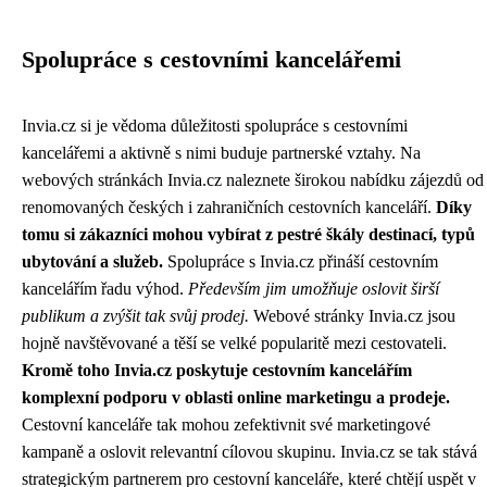
Spolupráce s cestovními kancelářemi
Invia.cz si je vědoma důležitosti spolupráce s cestovními
kancelářemi a aktivně s nimi buduje partnerské vztahy. Na
webových stránkách Invia.cz naleznete širokou nabídku zájezdů od
renomovaných českých i zahraničních cestovních kanceláří.
Díky
tomu si zákazníci mohou vybírat z pestré škály destinací, typů
ubytování a služeb.
Spolupráce s Invia.cz přináší cestovním
kancelářím řadu výhod.
Především jim umožňuje oslovit širší
publikum a zvýšit tak svůj prodej.
Webové stránky Invia.cz jsou
hojně navštěvované a těší se velké popularitě mezi cestovateli.
Kromě toho Invia.cz poskytuje cestovním kancelářím
komplexní podporu v oblasti online marketingu a prodeje.
Cestovní kanceláře tak mohou zefektivnit své marketingové
kampaně a oslovit relevantní cílovou skupinu. Invia.cz se tak stává
strategickým partnerem pro cestovní kanceláře, které chtějí uspět v