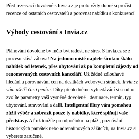
Před rezervací dovolené s Invia.cz je proto vždy dobré si pročíst
recenze od ostatních cestovatelů a porovnat nabídku s konkurencí.
Výhody cestování s Invia.cz
Plánování dovolené by mělo být radost, ne stres. S Invia.cz se z
procesu stává zábava!
Na jednom místě najdete širokou škálu
nabídek od letenek, přes ubytování až po kompletní zájezdy od
renomovaných cestovních kanceláří.
Už žádné zdlouhavé
hledání a porovnávání cen na desítkách webových stránek.
Invia.cz
vám ušetří čas i peníze.
Díky přehlednému vyhledávání si snadno
zvolíte parametry vaší vysněné dovolené - destinace, termín, typ
ubytování, stravování a další.
Inteligentní filtry vám pomohou
zúžit výběr a zobrazit pouze ty nabídky, které splňují vaše
představy.
Ať už toužíte po odpočinku na pláži, poznávání
historických památek nebo adrenalinových zážitcích, na Invia.cz si
vyberete zaručeně.