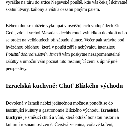
vyrážíte na túru do srdce Negevské pouště, kde vás čekají úchvatné
skalní útvary, kaňony a vádí s oázami plnými palem.
Během dne se můžete vykoupat v osvěžujících vodopádech Ein
Gedi, zdolat vrchol Masada s dechberoucí vyhlídkou do okolí nebo
se projet na velbloudech při západu slunce. Večer pak strávíte pod
hvězdnou oblohou, která v poušti září s nebývalou intenzitou.
Pouštní dobrodružství v Izraeli
vám poskytne nezapomenutelné
zážitky a umožní vám poznat tuto fascinující zemi z úplně jiné
perspektivy.
Izraelská kuchyně: Chuť Blízkého východu
Dovolená v Izraeli nabízí jedinečnou možnost ponořit se do
fascinující kultury a gastronomie Blízkého východu.
Izraelská
kuchyně
je směsicí chutí a vůní, která odráží bohatou historii a
kulturní rozmanitost země. Čerstvá zelenina, voňavé koření,