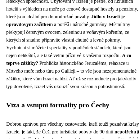
leteckých společností. Ubytování v Izraeli je pestré, od luxusních
hotelů s výhledem na moře po cenově dostupné hostely a penziony,
které jsou ideální pro dobrodružné povahy.
Jídlo v Izraeli je
opravdovým zážitkem
a potěší i náročné gurmány. Místní trhy
překypují čerstvým ovocem, zeleninou a voňavým kořením, ze
kterých si snadno připravíte vlastní chutné a levné pokrmy.
Vychutnat si můžete i speciality v pouličních stáncích, které jsou
nejen delikátní, ale také velmi příznivé k vašemu rozpočtu.
A co
teprve zážitky?
Prohlídka historického Jeruzaléma, relaxace u
Mrtvého moře nebo túra po Galileji – to vše jsou nezapomenutelné
zážitky, které vám Izrael nabízí. Ať už se rozhodnete pro jakýkoliv
typ dovolené, Izrael vás okouzlí svou krásou a pohostinností.
Víza a vstupní formality pro Čechy
Dobrou zprávou pro všechny cestovatele, kteří touží poznávat krásy
Izraele, je fakt, že Češi pro turistické pobyty do 90 dnů
nepotřebují