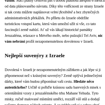
vízum
. Stačí platný cestovní pas s dobou platnosti alespoň 6 měsíců
od data plánovaného návratu. Díky této vstřícnosti ze strany Izraele
si tak cestu můžete naplánovat
velmi flexibilně
a bez zbytečných
administrativních překážek. Po příletu do Izraele obdržíte
turistickou vstupní kartu, která vám umožní užít si vše, co tato
fascinující země nabízí. Ať už vás lákají historické památky
Jeruzaléma, relaxace u Mrtvého moře, nebo pulzující Tel Aviv,
nic
vám nebrání
prožít nezapomenutelnou dovolenou v Izraeli.
Nejlepší suvenýry z Izraele
Dovolená v Izraeli je nezapomenutelným zážitkem a jak lépe si ji
připomenout než s krásnými suvenýry? Země oplývá jedinečnými
dárky, které vám budou připomínat vaši cestu.
Hledáte něco
autentického?
Určitě si pořiďte krásnou sadu barevných misek s
orientálními vzory z jeruzalémského trhu Mahane Yehuda. Tyto
misky, ručně malované místními umělci, rozzáří váš stůl a dodají
vašemu domovu nádech orientu.
A co takhle vzít si s sebou chuť