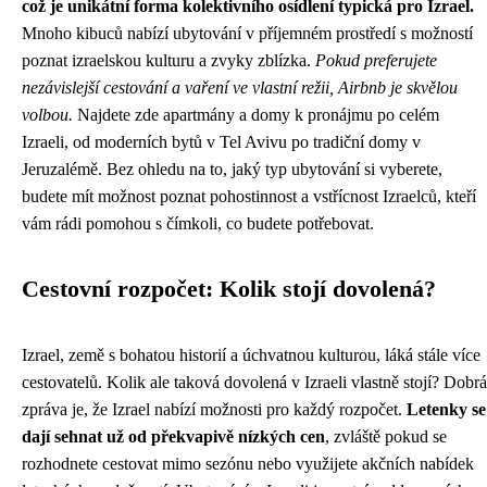
což je unikátní forma kolektivního osídlení typická pro Izrael.
Mnoho kibuců nabízí ubytování v příjemném prostředí s možností
poznat izraelskou kulturu a zvyky zblízka.
Pokud preferujete
nezávislejší cestování a vaření ve vlastní režii, Airbnb je skvělou
volbou.
Najdete zde apartmány a domy k pronájmu po celém
Izraeli, od moderních bytů v Tel Avivu po tradiční domy v
Jeruzalémě. Bez ohledu na to, jaký typ ubytování si vyberete,
budete mít možnost poznat pohostinnost a vstřícnost Izraelců, kteří
vám rádi pomohou s čímkoli, co budete potřebovat.
Cestovní rozpočet: Kolik stojí dovolená?
Izrael, země s bohatou historií a úchvatnou kulturou, láká stále více
cestovatelů. Kolik ale taková dovolená v Izraeli vlastně stojí? Dobrá
zpráva je, že Izrael nabízí možnosti pro každý rozpočet.
Letenky se
dají sehnat už od překvapivě nízkých cen
, zvláště pokud se
rozhodnete cestovat mimo sezónu nebo využijete akčních nabídek