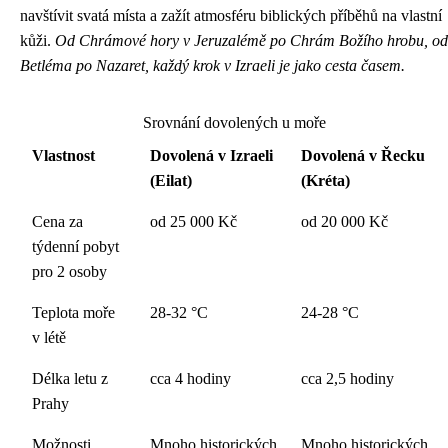
navštívit svatá místa a zažít atmosféru biblických příběhů na vlastní
kůži.
Od Chrámové hory v Jeruzalémě po Chrám Božího hrobu, od
Betléma po Nazaret, každý krok v Izraeli je jako cesta časem.
Srovnání dovolených u moře
Vlastnost
Dovolená v Izraeli
Dovolená v Řecku
(Eilat)
(Kréta)
Cena za
od 25 000 Kč
od 20 000 Kč
týdenní pobyt
pro 2 osoby
Teplota moře
28-32 °C
24-28 °C
v létě
Délka letu z
cca 4 hodiny
cca 2,5 hodiny
Prahy
Možnosti
Mnoho historických
Mnoho historických