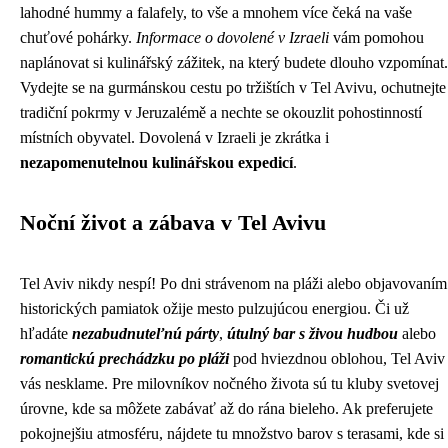
lahodné hummy a falafely, to vše a mnohem více čeká na vaše
chuťové pohárky.
Informace o dovolené v Izraeli
vám pomohou
naplánovat si kulinářský zážitek, na který budete dlouho vzpomínat.
Vydejte se na gurmánskou cestu po tržištích v Tel Avivu, ochutnejte
tradiční pokrmy v Jeruzalémě a nechte se okouzlit pohostinností
místních obyvatel. Dovolená v Izraeli je zkrátka i
nezapomenutelnou kulinářskou expedicí
.
Noční život a zábava v Tel Avivu
Tel Aviv nikdy nespí! Po dni strávenom na pláži alebo objavovaním
historických pamiatok ožije mesto pulzujúcou energiou. Či už
hľadáte
nezabudnuteľnú párty
,
útulný bar s živou hudbou
alebo
romantickú prechádzku po pláži
pod hviezdnou oblohou, Tel Aviv
vás nesklame. Pre milovníkov nočného života sú tu kluby svetovej
úrovne, kde sa môžete zabávať až do rána bieleho. Ak preferujete
pokojnejšiu atmosféru, nájdete tu množstvo barov s terasami, kde si