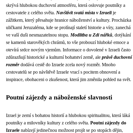
skrývá hlubokou duchovní atmosféru, která oslovuje poutníky a
cestovatele z celého světa.
Navštívit svatá místa v Izraeli
je
zážitkem, který přesahuje hranice náboženství a kultury. Procházka
uličkami Jeruzaléma, kde se prolínají staletí historie a víry, zanechá
ve vaší duši nesmazatelnou stopu.
Modlitba u Zdi nářků
, dotýkání
se kamenů starověkých chrámů, to vše probouzí hluboké emoce a
otevírá srdce novým vjemům. Informace o dovolené v Izraeli často
zdůrazňují historické a kulturní bohatství země, ale
právě duchovní
rozměr
dodává cestě do Izraele zcela nový rozměr. Mnoho
cestovatelů se po návštěvě Izraele vrací s pocitem obnovení a
inspirace, obohaceni o zkušenost, která jim změnila pohled na svět.
Poutní zájezdy a náboženské slavnosti
Izrael je zemí s bohatou historií a hlubokou spiritualitou, která láká
poutníky a milovníky kultury z celého světa.
Poutní zájezdy do
Izraele
nabízejí jedinečnou možnost projít se po stopách dějin,