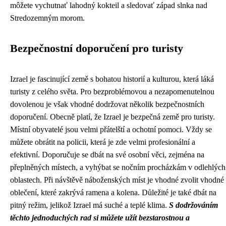
môžete vychutnať lahodný kokteil a sledovať západ slnka nad
Stredozemným morom.
Bezpečnostní doporučení pro turisty
Izrael je fascinující země s bohatou historií a kulturou, která láká
turisty z celého světa. Pro bezproblémovou a nezapomenutelnou
dovolenou je však vhodné dodržovat několik bezpečnostních
doporučení. Obecně platí, že Izrael je bezpečná země pro turisty.
Místní obyvatelé jsou velmi přátelští a ochotní pomoci. Vždy se
můžete obrátit na policii, která je zde velmi profesionální a
efektivní. Doporučuje se dbát na své osobní věci, zejména na
přeplněných místech, a vyhýbat se nočním procházkám v odlehlých
oblastech. Při návštěvě náboženských míst je vhodné zvolit vhodné
oblečení, které zakrývá ramena a kolena. Důležité je také dbát na
pitný režim, jelikož Izrael má suché a teplé klima.
S dodržováním
těchto jednoduchých rad si můžete užít bezstarostnou a