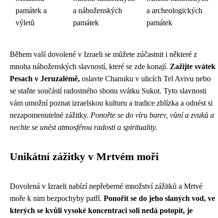
památek a
a náboženských
a archeologických
výletů
památek
památek
Během vaší dovolené v Izraeli se můžete zúčastnit i některé z
mnoha náboženských slavností, které se zde konají.
Zažijte svátek
Pesach v Jeruzalémě,
oslavte Chanuku v ulicích Tel Avivu nebo
se staňte součástí radostného shonu svátku Sukot. Tyto slavnosti
vám umožní poznat izraelskou kulturu a tradice zblízka a odnést si
nezapomenutelné zážitky.
Ponořte se do víru barev, vůní a zvuků a
nechte se unést atmosférou radosti a spirituality.
Unikátní zážitky v Mrtvém moři
Dovolená v Izraeli nabízí nepřeberné množství zážitků a Mrtvé
moře k nim bezpochyby patří.
Ponořit se do jeho slaných vod, ve
kterých se kvůli vysoké koncentraci soli nedá potopit, je