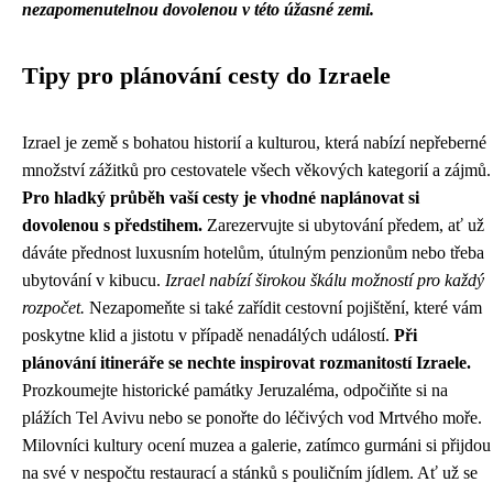
nezapomenutelnou dovolenou v této úžasné zemi.
Tipy pro plánování cesty do Izraele
Izrael je země s bohatou historií a kulturou, která nabízí nepřeberné
množství zážitků pro cestovatele všech věkových kategorií a zájmů.
Pro hladký průběh vaší cesty je vhodné naplánovat si
dovolenou s předstihem.
Zarezervujte si ubytování předem, ať už
dáváte přednost luxusním hotelům, útulným penzionům nebo třeba
ubytování v kibucu.
Izrael nabízí širokou škálu možností pro každý
rozpočet.
Nezapomeňte si také zařídit cestovní pojištění, které vám
poskytne klid a jistotu v případě nenadálých událostí.
Při
plánování itineráře se nechte inspirovat rozmanitostí Izraele.
Prozkoumejte historické památky Jeruzaléma, odpočiňte si na
plážích Tel Avivu nebo se ponořte do léčivých vod Mrtvého moře.
Milovníci kultury ocení muzea a galerie, zatímco gurmáni si přijdou
na své v nespočtu restaurací a stánků s pouličním jídlem. Ať už se