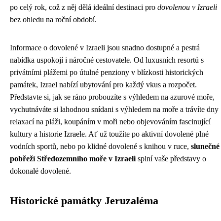
po celý rok, což z něj dělá ideální destinaci pro
dovolenou v Izraeli
bez ohledu na roční období.
Informace o dovolené v Izraeli jsou snadno dostupné a pestrá
nabídka uspokojí i náročné cestovatele. Od luxusních resortů s
privátními plážemi po útulné penziony v blízkosti historických
památek, Izrael nabízí ubytování pro každý vkus a rozpočet.
Představte si, jak se ráno probouzíte s výhledem na azurové moře,
vychutnáváte si lahodnou snídani s výhledem na moře a trávíte dny
relaxací na pláži, koupáním v moři nebo objevováním fascinující
kultury a historie Izraele. Ať už toužíte po aktivní dovolené plné
vodních sportů, nebo po klidné dovolené s knihou v ruce,
slunečné
pobřeží Středozemního moře v Izraeli
splní vaše představy o
dokonalé dovolené.
Historické památky Jeruzaléma