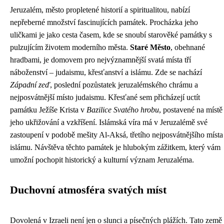
Jeruzalém, město propletené historií a spiritualitou, nabízí
nepřeberné množství fascinujících památek. Procházka jeho
uličkami je jako cesta časem, kde se snoubí starověké památky s
pulzujícím životem moderního města.
Staré Město
, obehnané
hradbami, je domovem pro nejvýznamnější svatá místa tří
náboženství – judaismu, křesťanství a islámu. Zde se nachází
Západní zeď
, poslední pozůstatek jeruzalémského chrámu a
nejposvátnější místo judaismu. Křesťané sem přicházejí uctít
památku Ježíše Krista v
Bazilice Svatého hrobu
, postavené na místě
jeho ukřižování a vzkříšení. Islámská víra má v Jeruzalémě své
zastoupení v podobě mešity Al-Aksá, třetího nejposvátnějšího místa
islámu. Návštěva těchto památek je hlubokým zážitkem, který vám
umožní pochopit historický a kulturní význam Jeruzaléma.
Duchovní atmosféra svatých míst
Dovolená v Izraeli není jen o slunci a písečných plážích. Tato země