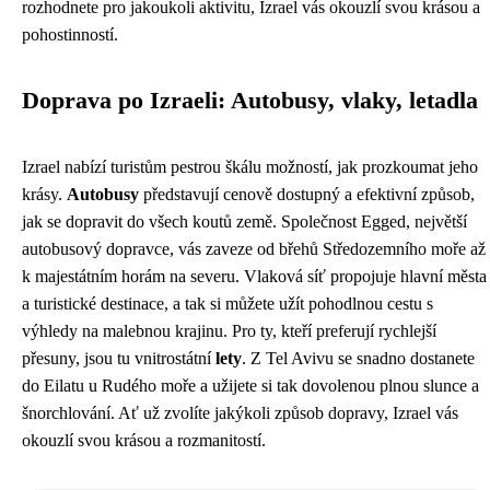
rozhodnete pro jakoukoli aktivitu, Izrael vás okouzlí svou krásou a
pohostinností.
Doprava po Izraeli: Autobusy, vlaky, letadla
Izrael nabízí turistům pestrou škálu možností, jak prozkoumat jeho
krásy.
Autobusy
představují cenově dostupný a efektivní způsob,
jak se dopravit do všech koutů země. Společnost Egged, největší
autobusový dopravce, vás zaveze od břehů Středozemního moře až
k majestátním horám na severu. Vlaková síť propojuje hlavní města
a turistické destinace, a tak si můžete užít pohodlnou cestu s
výhledy na malebnou krajinu. Pro ty, kteří preferují rychlejší
přesuny, jsou tu vnitrostátní
lety
. Z Tel Avivu se snadno dostanete
do Eilatu u Rudého moře a užijete si tak dovolenou plnou slunce a
šnorchlování. Ať už zvolíte jakýkoli způsob dopravy, Izrael vás
okouzlí svou krásou a rozmanitostí.