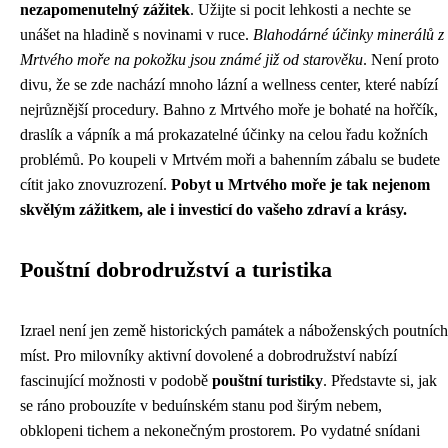
nezapomenutelný zážitek
. Užijte si pocit lehkosti a nechte se
unášet na hladině s novinami v ruce.
Blahodárné účinky minerálů z
Mrtvého moře na pokožku jsou známé již od starověku
. Není proto
divu, že se zde nachází mnoho lázní a wellness center, které nabízí
nejrůznější procedury. Bahno z Mrtvého moře je bohaté na hořčík,
draslík a vápník a má prokazatelné účinky na celou řadu kožních
problémů. Po koupeli v Mrtvém moři a bahenním zábalu se budete
cítit jako znovuzrození.
Pobyt u Mrtvého moře je tak nejenom
skvělým zážitkem, ale i investicí do vašeho zdraví a krásy.
Pouštní dobrodružství a turistika
Izrael není jen země historických památek a náboženských poutních
míst. Pro milovníky aktivní dovolené a dobrodružství nabízí
fascinující možnosti v podobě
pouštní turistiky
. Představte si, jak
se ráno probouzíte v beduínském stanu pod širým nebem,
obklopeni tichem a nekonečným prostorem. Po vydatné snídani