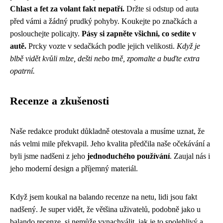
Chlast a fet za volant fakt nepatří.
Držte si odstup od auta
před vámi a žádný prudký pohyby. Koukejte po značkách a
poslouchejte policajty.
Pásy si zapněte všichni, co sedíte v
autě.
Prcky vozte v sedačkách podle jejich velikosti.
Když je
blbě vidět kvůli mlze, dešti nebo tmě, zpomalte a buďte extra
opatrní.
Recenze a zkušenosti
Naše redakce produkt důkladně otestovala a musíme uznat, že
nás velmi mile překvapil. Jeho kvalita předčila naše očekávání a
byli jsme nadšeni z jeho
jednoduchého používání
. Zaujal nás i
jeho moderní design a příjemný materiál.
Když jsem koukal na balando recenze na netu, lidi jsou fakt
nadšený. Je super vidět, že většina uživatelů, podobně jako u
balando recenze
, si nemůže vynachválit, jak je to spolehlivý a