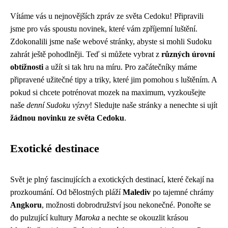
Vítáme vás u nejnovějších zpráv ze světa Cedoku! Připravili
jsme pro vás spoustu novinek, které vám zpříjemní luštění.
Zdokonalili jsme naše webové stránky, abyste si mohli Sudoku
zahrát ještě pohodlněji. Teď si můžete vybrat z
různých úrovní
obtížnosti
a užít si tak hru na míru. Pro začátečníky máme
připravené užitečné tipy a triky, které jim pomohou s luštěním. A
pokud si chcete potrénovat mozek na maximum, vyzkoušejte
naše
denní Sudoku výzvy
! Sledujte naše stránky a nenechte si ujít
žádnou novinku ze světa Cedoku
.
Exotické destinace
Svět je plný fascinujících a exotických destinací, které čekají na
prozkoumání. Od bělostných pláží
Malediv
po tajemné chrámy
Angkoru
, možnosti dobrodružství jsou nekonečné. Ponořte se
do pulzující kultury
Maroka
a nechte se okouzlit krásou