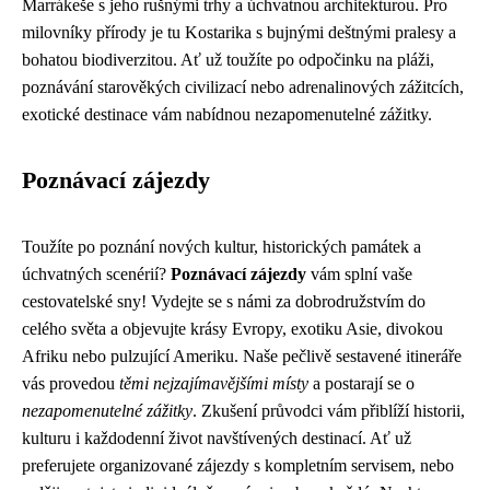
Marrákeše s jeho rušnými trhy a úchvatnou architekturou. Pro
milovníky přírody je tu Kostarika s bujnými deštnými pralesy a
bohatou biodiverzitou. Ať už toužíte po odpočinku na pláži,
poznávání starověkých civilizací nebo adrenalinových zážitcích,
exotické destinace vám nabídnou nezapomenutelné zážitky.
Poznávací zájezdy
Toužíte po poznání nových kultur, historických památek a
úchvatných scenérií?
Poznávací zájezdy
vám splní vaše
cestovatelské sny! Vydejte se s námi za dobrodružstvím do
celého světa a objevujte krásy Evropy, exotiku Asie, divokou
Afriku nebo pulzující Ameriku. Naše pečlivě sestavené itineráře
vás provedou
těmi nejzajímavějšími místy
a postarají se o
nezapomenutelné zážitky
. Zkušení průvodci vám přiblíží historii,
kulturu i každodenní život navštívených destinací. Ať už
preferujete organizované zájezdy s kompletním servisem, nebo