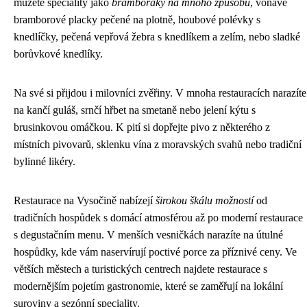
můžete speciality jako
bramboráky na mnoho způsobů
, voňavé
bramborové placky pečené na plotně, houbové polévky s
knedlíčky, pečená vepřová žebra s knedlíkem a zelím, nebo sladké
borůvkové knedlíky.
Na své si přijdou i milovníci zvěřiny. V mnoha restauracích narazíte
na kančí guláš, srnčí hřbet na smetaně nebo jelení kýtu s
brusinkovou omáčkou. K pití si dopřejte pivo z některého z
místních pivovarů, sklenku vína z moravských svahů nebo tradiční
bylinné likéry.
Restaurace na Vysočině nabízejí
širokou škálu možností
od
tradičních hospůdek s domácí atmosférou až po moderní restaurace
s degustačním menu. V menších vesničkách narazíte na útulné
hospůdky, kde vám naservírují poctivé porce za příznivé ceny. Ve
větších městech a turistických centrech najdete restaurace s
modernějším pojetím gastronomie, které se zaměřují na lokální
suroviny a sezónní speciality.