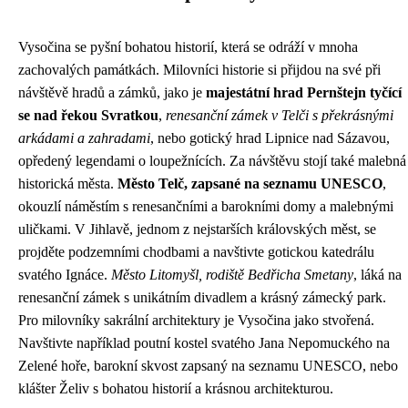
Vysočina se pyšní bohatou historií, která se odráží v mnoha
zachovalých památkách. Milovníci historie si přijdou na své při
návštěvě hradů a zámků, jako je
majestátní hrad Pernštejn tyčící
se nad řekou Svratkou
,
renesanční zámek v Telči s překrásnými
arkádami a zahradami
, nebo gotický hrad Lipnice nad Sázavou,
opředený legendami o loupežnících. Za návštěvu stojí také malebná
historická města.
Město Telč, zapsané na seznamu UNESCO
,
okouzlí náměstím s renesančními a barokními domy a malebnými
uličkami. V Jihlavě, jednom z nejstarších královských měst, se
projděte podzemními chodbami a navštivte gotickou katedrálu
svatého Ignáce.
Město Litomyšl, rodiště Bedřicha Smetany
, láká na
renesanční zámek s unikátním divadlem a krásný zámecký park.
Pro milovníky sakrální architektury je Vysočina jako stvořená.
Navštivte například poutní kostel svatého Jana Nepomuckého na
Zelené hoře, barokní skvost zapsaný na seznamu UNESCO, nebo
klášter Želiv s bohatou historií a krásnou architekturou.