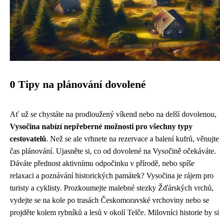
0 Tipy na plánování dovolené
Ať už se chystáte na prodloužený víkend nebo na delší dovolenou,
Vysočina nabízí nepřeberné možnosti pro všechny typy
cestovatelů
. Než se ale vrhnete na rezervace a balení kufrů, věnujte
čas plánování. Ujasněte si, co od dovolené na Vysočině očekáváte.
Dáváte přednost aktivnímu odpočinku v přírodě, nebo spíše
relaxaci a poznávání historických památek? Vysočina je rájem pro
turisty a cyklisty. Prozkoumejte malebné stezky Žďárských vrchů,
vydejte se na kole po trasách Českomoravské vrchoviny nebo se
projděte kolem rybníků a lesů v okolí Telče. Milovníci historie by si