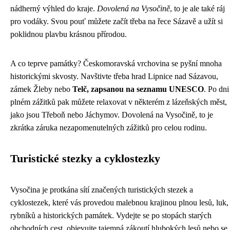
nádherný výhled do kraje.
Dovolená na Vysočině
, to je ale také ráj
pro vodáky. Svou pouť můžete začít třeba na řece Sázavě a užít si
poklidnou plavbu krásnou přírodou.
A co teprve památky? Českomoravská vrchovina se pyšní mnoha
historickými skvosty. Navštivte třeba hrad Lipnice nad Sázavou,
zámek Žleby nebo
Telč, zapsanou na seznamu UNESCO
. Po dni
plném zážitků pak můžete relaxovat v některém z lázeňských měst,
jako jsou Třeboň nebo Jáchymov. Dovolená na Vysočině, to je
zkrátka záruka nezapomenutelných zážitků pro celou rodinu.
Turistické stezky a cyklostezky
Vysočina je protkána sítí značených turistických stezek a
cyklostezek, které vás provedou malebnou krajinou plnou lesů, luk,
rybníků a historických památek. Vydejte se po stopách starých
obchodních cest, objevujte tajemná zákoutí hlubokých lesů nebo se