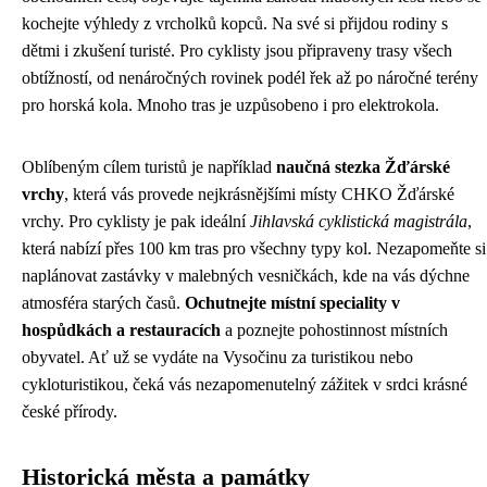
kochejte výhledy z vrcholků kopců. Na své si přijdou rodiny s
dětmi i zkušení turisté. Pro cyklisty jsou připraveny trasy všech
obtížností, od nenáročných rovinek podél řek až po náročné terény
pro horská kola. Mnoho tras je uzpůsobeno i pro elektrokola.
Oblíbeným cílem turistů je například
naučná stezka Žďárské
vrchy
, která vás provede nejkrásnějšími místy CHKO Žďárské
vrchy. Pro cyklisty je pak ideální
Jihlavská cyklistická magistrála
,
která nabízí přes 100 km tras pro všechny typy kol. Nezapomeňte si
naplánovat zastávky v malebných vesničkách, kde na vás dýchne
atmosféra starých časů.
Ochutnejte místní speciality v
hospůdkách a restauracích
a poznejte pohostinnost místních
obyvatel. Ať už se vydáte na Vysočinu za turistikou nebo
cykloturistikou, čeká vás nezapomenutelný zážitek v srdci krásné
české přírody.
Historická města a památky