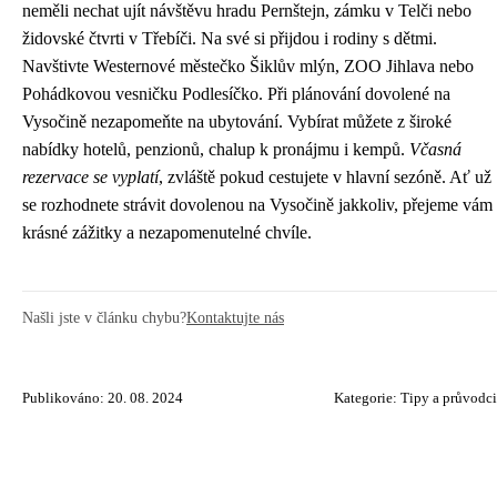
neměli nechat ujít návštěvu hradu Pernštejn, zámku v Telči nebo
židovské čtvrti v Třebíči. Na své si přijdou i rodiny s dětmi.
Navštivte Westernové městečko Šiklův mlýn, ZOO Jihlava nebo
Pohádkovou vesničku Podlesíčko. Při plánování dovolené na
Vysočině nezapomeňte na ubytování. Vybírat můžete z široké
nabídky hotelů, penzionů, chalup k pronájmu i kempů.
Včasná
rezervace se vyplatí
, zvláště pokud cestujete v hlavní sezóně. Ať už
se rozhodnete strávit dovolenou na Vysočině jakkoliv, přejeme vám
krásné zážitky a nezapomenutelné chvíle.
Našli jste v článku chybu?
Kontaktujte nás
Publikováno: 20. 08. 2024
Kategorie:
Tipy a průvodci