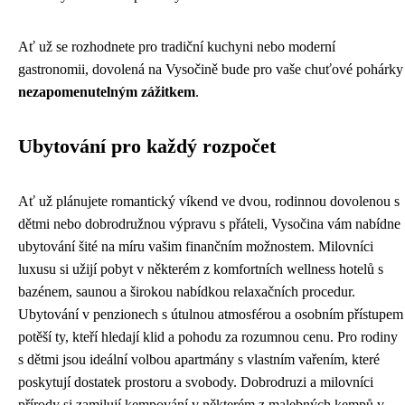
Ať už se rozhodnete pro tradiční kuchyni nebo moderní
gastronomii, dovolená na Vysočině bude pro vaše chuťové pohárky
nezapomenutelným zážitkem
.
Ubytování pro každý rozpočet
Ať už plánujete romantický víkend ve dvou, rodinnou dovolenou s
dětmi nebo dobrodružnou výpravu s přáteli, Vysočina vám nabídne
ubytování šité na míru vašim finančním možnostem. Milovníci
luxusu si užijí pobyt v některém z komfortních wellness hotelů s
bazénem, saunou a širokou nabídkou relaxačních procedur.
Ubytování v penzionech s útulnou atmosférou a osobním přístupem
potěší ty, kteří hledají klid a pohodu za rozumnou cenu. Pro rodiny
s dětmi jsou ideální volbou apartmány s vlastním vařením, které
poskytují dostatek prostoru a svobody. Dobrodruzi a milovníci
přírody si zamilují kempování v některém z malebných kempů v