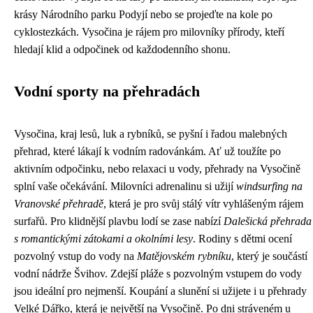
krásy Národního parku Podyjí nebo se projeďte na kole po
cyklostezkách. Vysočina je rájem pro milovníky přírody, kteří
hledají klid a odpočinek od každodenního shonu.
Vodní sporty na přehradách
Vysočina, kraj lesů, luk a rybníků, se pyšní i řadou malebných
přehrad, které lákají k vodním radovánkám. Ať už toužíte po
aktivním odpočinku, nebo relaxaci u vody, přehrady na Vysočině
splní vaše očekávání. Milovníci adrenalinu si užijí
windsurfing na
Vranovské přehradě
, která je pro svůj stálý vítr vyhlášeným rájem
surfařů. Pro klidnější plavbu lodí se zase nabízí
Dalešická přehrada
s romantickými zátokami a okolními lesy
. Rodiny s dětmi ocení
pozvolný vstup do vody na
Matějovském rybníku
, který je součástí
vodní nádrže Švihov. Zdejší pláže s pozvolným vstupem do vody
jsou ideální pro nejmenší. Koupání a slunění si užijete i u přehrady
Velké Dářko, která je největší na Vysočině. Po dni stráveném u