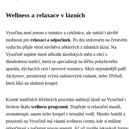
Wellness a relaxace v lázních
Vysočina není jenom o turistice a cyklistice, ale nabízí i skvělé
možnosti pro
relaxaci a odpočinek
. Po dni stráveném na čerstvém
vzduchu přijde vhod návštěva některých z místních lázní. Na
Vysočině najdete hned několik lázeňských měst a obcí s
dlouholetou tradicí, která se specializují na léčbu pohybového
aparátu, dýchacích cest i nervové soustavy. Mezi nejznámější patří
Jáchymov
, proslavený svými radonovými vodami, nebo
Třeboň
,
která láká na slatinná koupel.
Kromě tradičních léčebných procedur nabízejí lázně na Vysočině i
širokou škálu
wellness programů
. Dopřejte si relaxační masáž,
aromaterapii, saunu nebo koupel v termální vodě. Mnoho hotelů a
penzionů na Vysočině má vlastní wellness centra, kde si můžete
odpočinout a načerpat novou energii. Ať už zvolíte jakoukoli formu