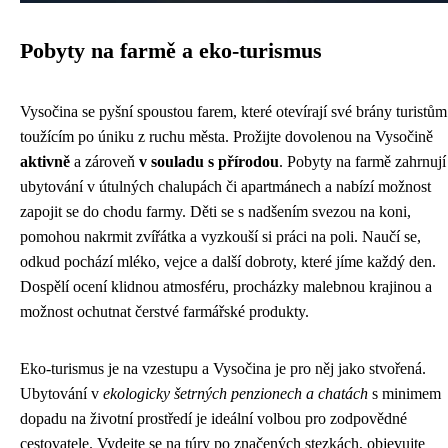
Pobyty na farmě a eko-turismus
Vysočina se pyšní spoustou farem, které otevírají své brány turistům
toužícím po úniku z ruchu města. Prožijte dovolenou na Vysočině
aktivně
a zároveň
v souladu s přírodou
. Pobyty na farmě zahrnují
ubytování v útulných chalupách či apartmánech a nabízí možnost
zapojit se do chodu farmy. Děti se s nadšením svezou na koni,
pomohou nakrmit zvířátka a vyzkouší si práci na poli. Naučí se,
odkud pochází mléko, vejce a další dobroty, které jíme každý den.
Dospělí ocení klidnou atmosféru, procházky malebnou krajinou a
možnost ochutnat čerstvé farmářské produkty.
Eko-turismus je na vzestupu a Vysočina je pro něj jako stvořená.
Ubytování v
ekologicky šetrných penzionech a chatách
s minimem
dopadu na životní prostředí je ideální volbou pro zodpovědné
cestovatele. Vydejte se na túry po značených stezkách, objevujte