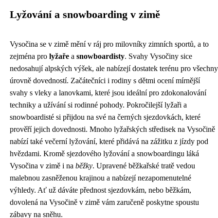
Lyžování a snowboarding v zimě
Vysočina se v zimě mění v ráj pro milovníky zimních sportů, a to
zejména pro
lyžaře
a
snowboardisty
. Svahy Vysočiny sice
nedosahují alpských výšek, ale nabízejí dostatek terénu pro všechny
úrovně dovedností. Začátečníci i rodiny s dětmi ocení mírnější
svahy s vleky a lanovkami, které jsou ideální pro zdokonalování
techniky a užívání si rodinné pohody. Pokročilejší lyžaři a
snowboardisté si přijdou na své na černých sjezdovkách, které
prověří jejich dovednosti. Mnoho lyžařských středisek na Vysočině
nabízí také večerní lyžování, které přidává na zážitku z jízdy pod
hvězdami. Kromě sjezdového lyžování a snowboardingu láká
Vysočina v zimě i na
běžky
. Upravené běžkařské tratě vedou
malebnou zasněženou krajinou a nabízejí nezapomenutelné
výhledy. Ať už dáváte přednost sjezdovkám, nebo běžkám,
dovolená na Vysočině v zimě vám zaručeně poskytne spoustu
zábavy na sněhu.