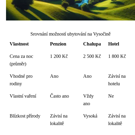
Srovnání možností ubytování na Vysočině
Vlastnost
Penzion
Chalupa
Hotel
Cena za noc
1 200 Kč
2 500 Kč
1 800 Kč
(průměr)
Vhodné pro
Ano
Ano
Závisí na
rodiny
hotelu
Vlastní vaření
Často ano
Vždy
Ne
ano
Blízkost přírody
Závisí na
Vysoká
Závisí na
lokalitě
lokalitě