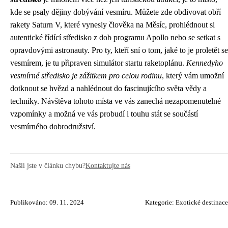
kde se psaly dějiny dobývání vesmíru. Můžete zde obdivovat obří
rakety Saturn V, které vynesly člověka na Měsíc, prohlédnout si
autentické řídící středisko z dob programu Apollo nebo se setkat s
opravdovými astronauty. Pro ty, kteří sní o tom, jaké to je proletět se
vesmírem, je tu připraven simulátor startu raketoplánu.
Kennedyho
vesmírné středisko je zážitkem pro celou rodinu
, který vám umožní
dotknout se hvězd a nahlédnout do fascinujícího světa vědy a
techniky. Návštěva tohoto místa ve vás zanechá nezapomenutelné
vzpomínky a možná ve vás probudí i touhu stát se součástí
vesmírného dobrodružství.
Našli jste v článku chybu?
Kontaktujte nás
Publikováno: 09. 11. 2024
Kategorie:
Exotické destinace