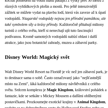
kochat pohledem na vodní masu padající z výšky přes 50 metrů z
různých vyhlídkových plošin a mostů. Pro ještě intenzivnější
zážitek se můžete vydat na plavbu lodí, která vás zaveze až k úpatí
vodopádů.
Niagarské vodopády nejsou jen přírodní památkou, ale
také symbolem síly a krásy přírody.
Každoročně přitahují miliony
turistů z celého světa, kteří si nenechají ujít tuto fascinující
podívanou. Kromě samotných vodopádů nabízí oblast i další
atrakce, jako jsou botanické zahrady, muzea a zábavní parky.
Disney World: Magický svět
Walt Disney World Resort na Floridě je víc než jen zábavní park, je
to destinace sama o sobě. Často označovaný jako "nejšťastnější
místo na Zemi", láká každoročně miliony návštěvníků z celého
světa. Srdcem komplexu je
Magic Kingdom
, království pohádek a
fantazie, kde se setkáte s Mickey Mousem a dalšími oblíbenými
postavičkami. Prozkoumejte exotické krajiny v
Animal Kingdom
,
vydejte se na dobrodružnou cestu do Hollywood Studios nebo se