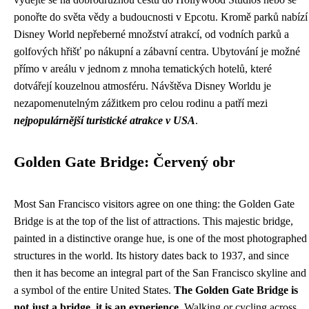
ponořte do světa vědy a budoucnosti v Epcotu. Kromě parků nabízí
Disney World nepřeberné množství atrakcí, od vodních parků a
golfových hřišť po nákupní a zábavní centra. Ubytování je možné
přímo v areálu v jednom z mnoha tematických hotelů, které
dotvářejí kouzelnou atmosféru. Návštěva Disney Worldu je
nezapomenutelným zážitkem pro celou rodinu a patří mezi
nejpopulárnější turistické atrakce v USA
.
Golden Gate Bridge: Červený obr
Most San Francisco visitors agree on one thing: the Golden Gate
Bridge is at the top of the list of attractions. This majestic bridge,
painted in a distinctive orange hue, is one of the most photographed
structures in the world. Its history dates back to 1937, and since
then it has become an integral part of the San Francisco skyline and
a symbol of the entire United States.
The Golden Gate Bridge is
not just a bridge, it is an experience.
Walking or cycling across