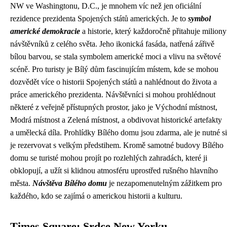
NW ve Washingtonu, D.C., je mnohem víc než jen oficiální
rezidence prezidenta Spojených států amerických. Je to
symbol
americké demokracie
a historie, který každoročně přitahuje miliony
návštěvníků z celého světa. Jeho ikonická fasáda, natřená zářivě
bílou barvou, se stala symbolem americké moci a vlivu na světové
scéně. Pro turisty je Bílý dům fascinujícím místem, kde se mohou
dozvědět více o historii Spojených států a nahlédnout do života a
práce amerického prezidenta. Návštěvníci si mohou prohlédnout
některé z veřejně přístupných prostor, jako je Východní místnost,
Modrá místnost a Zelená místnost, a obdivovat historické artefakty
a umělecká díla. Prohlídky Bílého domu jsou zdarma, ale je nutné si
je rezervovat s velkým předstihem. Kromě samotné budovy Bílého
domu se turisté mohou projít po rozlehlých zahradách, které ji
obklopují, a užít si klidnou atmosféru uprostřed rušného hlavního
města.
Návštěva Bílého domu
je nezapomenutelným zážitkem pro
každého, kdo se zajímá o americkou historii a kulturu.
Times Square: Srdce New Yorku