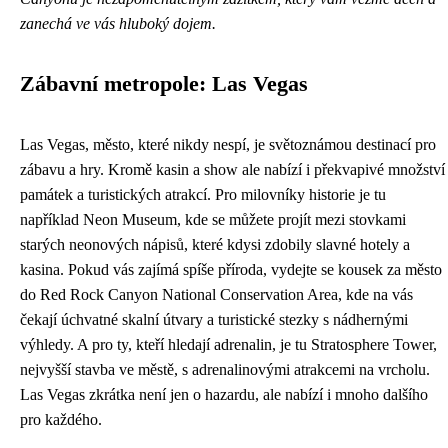
zanechá ve vás hluboký dojem.
Zábavní metropole: Las Vegas
Las Vegas, město, které nikdy nespí, je světoznámou destinací pro
zábavu a hry. Kromě kasin a show ale nabízí i překvapivé množství
památek a turistických atrakcí. Pro milovníky historie je tu
například Neon Museum, kde se můžete projít mezi stovkami
starých neonových nápisů, které kdysi zdobily slavné hotely a
kasina. Pokud vás zajímá spíše příroda, vydejte se kousek za město
do Red Rock Canyon National Conservation Area, kde na vás
čekají úchvatné skalní útvary a turistické stezky s nádhernými
výhledy. A pro ty, kteří hledají adrenalin, je tu Stratosphere Tower,
nejvyšší stavba ve městě, s adrenalinovými atrakcemi na vrcholu.
Las Vegas zkrátka není jen o hazardu, ale nabízí i mnoho dalšího
pro každého.