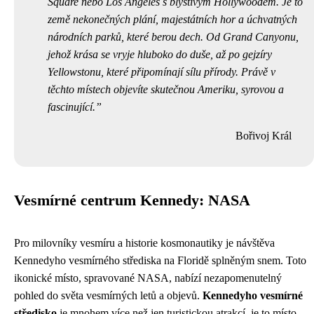
Square nebo Los Angeles s blyštivým Hollywoodem. Je to
země nekonečných plání, majestátních hor a úchvatných
národních parků, které berou dech. Od Grand Canyonu,
jehož krása se vryje hluboko do duše, až po gejzíry
Yellowstonu, které připomínají sílu přírody. Právě v
těchto místech objevíte skutečnou Ameriku, syrovou a
fascinující.
Bořivoj Král
Vesmírné centrum Kennedy: NASA
Pro milovníky vesmíru a historie kosmonautiky je návštěva
Kennedyho vesmírného střediska na Floridě splněným snem. Toto
ikonické místo, spravované NASA, nabízí nezapomenutelný
pohled do světa vesmírných letů a objevů.
Kennedyho vesmírné
středisko
je mnohem více než jen turistickou atrakcí, je to místo,