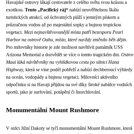
Havajské ostrovy lákají cestovatele z celého světa svou krásou a
exotikou.
Tento „Pacifický ráj“
nabízí neuvěřitelnou škálu
turistických atrakcí, od úchvatných pláží s jemným pískem a
průzračnou vodou až po majestátní sopky a bujnou tropickou
vegetaci.
Mezi nejnavštěvovanější místa patří bezesporu Pearl
Harbor na ostrově Oahu, místo, které navždy změnilo běh dějin.
Pro milovníky historie je zde možnost navštívit památník USS
Arizona Memorial a dozvědět se více o tomto tragickém dni.
Ostrov
Maui láká návštěvníky na vyhlídkovou cestu po silnici Hana
Highway,
která se vine podél pobřeží a nabízí dechberoucí výhledy
na oceán, vodopády a bujnou vegetaci. Milovníci aktivního
odpočinku si na Havaji přijdou na své díky široké nabídce vodních
sportů, jako je surfování, potápění či šnorchlování.
Monumentální Mount Rushmore
V srdci Jižní Dakoty se tyčí monumentální Mount Rushmore, která