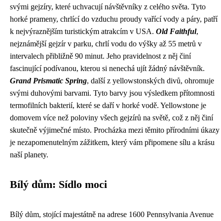
svými gejzíry, které uchvacují návštěvníky z celého světa. Tyto
horké prameny, chrlící do vzduchu proudy vařící vody a páry, patří
k nejvýraznějším turistickým atrakcím v USA.
Old Faithful
,
nejznámější gejzír v parku, chrlí vodu do výšky až 55 metrů v
intervalech přibližně 90 minut. Jeho pravidelnost z něj činí
fascinující podívanou, kterou si nenechá ujít žádný návštěvník.
Grand Prismatic Spring
, další z yellowstonských divů, ohromuje
svými duhovými barvami. Tyto barvy jsou výsledkem přítomnosti
termofilních bakterií, které se daří v horké vodě. Yellowstone je
domovem více než poloviny všech gejzírů na světě, což z něj činí
skutečně výjimečné místo. Procházka mezi těmito přírodními úkazy
je nezapomenutelným zážitkem, který vám připomene sílu a krásu
naší planety.
Bílý dům: Sídlo moci
Bílý dům, stojící majestátně na adrese 1600 Pennsylvania Avenue