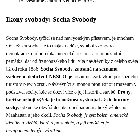
Vesmírné centrum Kennedy: NASA
Ikony svobody: Socha Svobody
Socha Svobody, tyčící se nad newyorským přístavem, je mnohem
víc než jen socha. Je to maják naděje, symbol svobody a
demokracie a připomínka amerického snu. Tato impozantní
památka, dar od francouzského lidu, vítá návštěvníky z celého světa
již od roku 1886.
Socha Svobody, zapsaná na seznamu
světového dědictví UNESCO
, je povinnou zastávkou pro každého
turistu v New Yorku. Návštěvníci si mohou prohlédnout muzeum v
podstavci sochy, kde se dozví více o její historii a stavbě.
Pro ty,
kteří se nebojí výšek, je tu možnost vystoupat až do koruny
sochy
, odkud se otevírá dechberoucí panoramatický výhled na
Manhattan a jeho okolí.
Socha Svobody je symbolem americké
identity a ideálů, které reprezentuje, a její návštěva je
nezapomenutelným zážitkem.