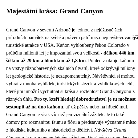
Majestátní krása: Grand Canyon
Grand Canyon v severní Arizoně je jednou z nejúžasnějších
přírodních památek na světě a právem patří mezi nejnavštěvovanější
turistické atrakce v USA. Kaňon vyhloubený řekou Colorado v
průběhu milionů let je impozantní svou velikostí -
délkou 446 km,
šířkou až 29 km a hloubkou až 1,8 km
. Pohled z okraje kaňonu
na vrstvy různobarevných skalních útvarů, které odkrývají miliony
let geologické historie, je nezapomenutelný. Návštěvníci si mohou
vybrat z mnoha vyhlídek, turistických stezek a vyhlídkových letů,
které jim umožní vychutnat si krásu a rozlehlost Grand Canyonu z
různých úhlů.
Pro ty, kteří hledají dobrodružství, je tu možnost
sestoupit až na dno kaňonu
, ať už pěšky nebo na hřbetě mul.
Grand Canyon je však víc než jen vizuální zážitek. Je to také
domov pro rozmanitou faunu a flóru a představuje významné místo
z hlediska kulturního a historického dědictví.
Návštěva Grand
Canyonu je nezapomenutelným zážitkem, který vám vezme dech a