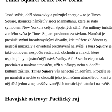
Jasná světla, obří obrazovky a pulzující energie – to je Times
Square, ikonické náměstí v srdci Manhattanu, které se stalo
symbolem New Yorku a celých Spojených států. Pro miliony turistů
z celého světa je Times Square povinnou zastávkou. Náměstí je
proslulé svými broadwayskými divadly, kde můžete zhlédnout ty
nejlepší muzikály a divadelní představení na světě.
Times Square
je
také domovem nespočtu restaurací, obchodů a atrakcí, které
uspokojí i ty nejnáročnější návštěvníky. Ať už se chcete jen tak
procházet a nasávat atmosféru, užít si nákupy nebo si dopřát
kulturní zážitek,
Times Square
vás nenechá chladnými. Projděte se
po náměstí a nechte se okouzlit jeho jedinečnou atmosférou, která z
něj dělá jednu z nejnavštěvovanějších turistických atrakcí na světě.
Havajské ostrovy: Pacifický ráj