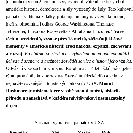
je mnohem víc než jen hora s vytesanými tvářemi. Je to symbol
americké historie, demokracie a síly vytesaný do žuly. Tato kultovní
památka, viditelná z dálky, přitahuje miliony návštěvníků ročně,
kteří si připomínají odkaz George Washingtona, Thomase
Jeffersona, Theodora Roosevelta a Abrahama Lincolna.
Tváře
těchto prezidentů, vysoké přes 18 metrů, ztělesňují klíčové
momenty v americké historii: zrod národa, expanzi, zachování
a rozvoj.
Procházka po stezkách s výhledem na monument nabízí
úchvatné scenérie a možnost dozvědět se více o historii jeho vzniku.
Odvážná vize sochaře Gutzona Borgluma a 14 let těžké práce jeho
týmu proměnily kus hory v nadčasové umělecké dílo a jednu z
nejnavštěvovanějších turistických atrakcí v USA.
Mount
Rushmore je místem, které v sobě snoubí umění, historii a
přírodu a zanechává v každém návštěvníkovi nesmazatelný
dojem.
Srovnání vybraných památek v USA
Památka
Stát
Výška
Rok