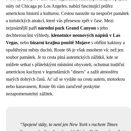
státy od Chicaga po Los Angeles, nabízí fascinující průřez
americkou historií a kulturou. Cestou narazíte na nespočet památek
a turistických atrakcí, které vás přenesou zpět v čase. Mezi
nejznámější patří
národní park Grand Canyon
s jeho
dechberoucími výhledy,
klenotnice neonových nápisů v Las
Vegas
, nebo
bizarní krajina pouště Mojave
s obřími kaktusy a
opuštěnými městy duchů. Route 66 je však mnohem víc než jen
soubor památek. Je to cesta plná autentických zážitků, kde se
můžete setkat s přátelskými místními obyvateli, ochutnat tradiční
americkou kuchyni v legendárních "diners" a zažít atmosféru
starých dobrých časů. Ať už se vydáte na cestu autem, motorkou
nebo karavanem, Route 66 vám zaručeně poskytne
nezapomenutelný zážitek.
Spojené státy, to není jen New York s ruchem Times