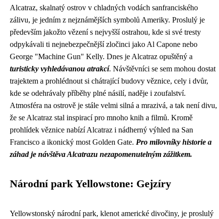
Alcatraz, skalnatý ostrov v chladných vodách sanfranciského
zálivu, je jedním z nejznámějších symbolů Ameriky. Proslulý je
především jakožto vězení s nejvyšší ostrahou, kde si své tresty
odpykávali ti nejnebezpečnější zločinci jako Al Capone nebo
George "Machine Gun" Kelly. Dnes je Alcatraz opuštěný a
turisticky vyhledávanou atrakcí
. Návštěvníci se sem mohou dostat
trajektem a prohlédnout si chátrající budovy věznice, cely i dvůr,
kde se odehrávaly příběhy plné násilí, naděje i zoufalství.
Atmosféra na ostrově je stále velmi silná a mrazivá, a tak není divu,
že se Alcatraz stal inspirací pro mnoho knih a filmů. Kromě
prohlídek věznice nabízí Alcatraz i nádherný výhled na San
Francisco a ikonický most Golden Gate.
Pro milovníky historie a
záhad je návštěva Alcatrazu nezapomenutelným zážitkem.
Národní park Yellowstone: Gejzíry
Yellowstonský národní park, klenot americké divočiny, je proslulý