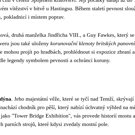
vém vítězství v bitvě u Hastingsu. Během staletí pevnost slouž
 pokladnicí i místem poprav.
ová, druhá manželka Jindřicha VIII., a Guy Fawkes, který se
oweru jsou také uloženy
korunovační klenoty britských panovn
e mohou projít po hradbách, prohlédnout si expozice zbraní a
podle legendy symbolem pevnosti a ochránci koruny.
ndýna
. Jeho majestátní věže, které se tyčí nad Temží, skrývají
se nachází chodník pro pěší, který nabízí úchvatný výhled na mě
jako "Tower Bridge Exhibition", vás provede historií mostu 
 parních strojů, které kdysi zvedaly mostní pole.