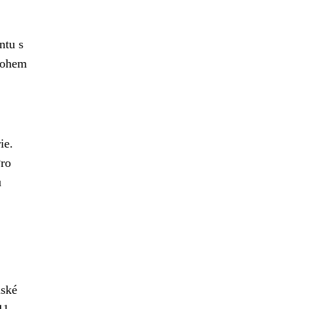
ntu s
mnohem
ie.
Pro
u
nské
11.