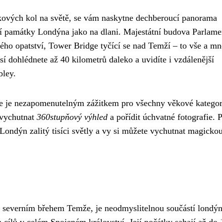
kových kol na světě, se vám naskytne dechberoucí panorama
ší památky Londýna jako na dlani. Majestátní budova Parlame
ho opatství, Tower Bridge tyčící se nad Temží – to vše a 
í dohlédnete až 40 kilometrů daleko a uvidíte i vzdálenější
bley.
 je nezapomenutelným zážitkem pro všechny věkové kategor
 vychutnat
360stupňový výhled
a pořídit úchvatné fotografie. 
 Londýn zalitý tisíci světly a vy si můžete vychutnat magicko
ad severním břehem Temže, je neodmyslitelnou součástí londý
h cílů v celém Spojeném království. Její počátky sahají až do 