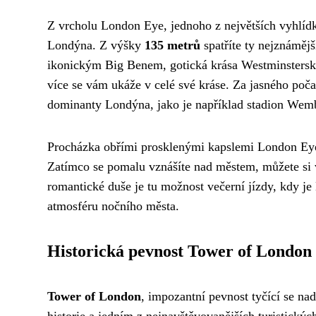
Z vrcholu London Eye, jednoho z největších vyhlíd
Londýna. Z výšky
135 metrů
spatříte ty nejznáměj
ikonickým Big Benem, gotická krása Westminsterské
více se vám ukáže v celé své kráse. Za jasného počas
dominanty Londýna, jako je například stadion Wem
Procházka obřími prosklenými kapslemi London Eye
Zatímco se pomalu vznášíte nad městem, můžete si
romantické duše je tu možnost večerní jízdy, kdy je
atmosféru nočního města.
Historická pevnost Tower of London
Tower of London
, impozantní pevnost tyčící se n
historie a jedním z nejnavštěvovanějších turistickýc