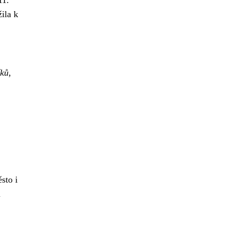
ila k
íků
,
sto i
a