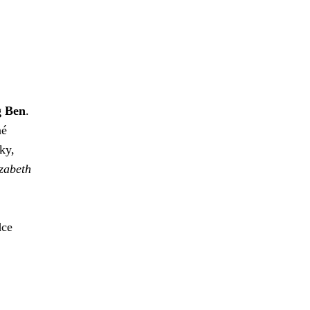
g Ben
.
né
ky,
zabeth
dce