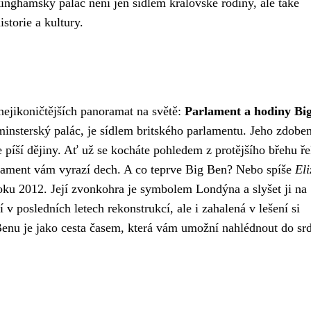
nghamský palác není jen sídlem královské rodiny, ale také
torie a kultury.
nejikoničtějších panoramat na světě:
Parlament a hodiny Bi
minsterský palác, je sídlem britského parlamentu. Jeho zdobe
e píší dějiny. Ať už se kocháte pohledem z protějšího břehu ře
lament vám vyrazí dech. A co teprve Big Ben? Nebo spíše
Eli
roku 2012. Její zvonkohra je symbolem Londýna a slyšet ji na
 v posledních letech rekonstrukcí, ale i zahalená v lešení si
enu je jako cesta časem, která vám umožní nahlédnout do sr