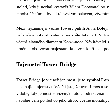
století, kdy ji nechal vystavět Vilém Dobyvatel po s
mnoha účelům – byla královským palácem, vězením,
Mezi nejznámější vězně Toweru patřili Anna Boleyn
neúspěšně pokusil o atentát na krále Jakuba I. V T
včetně slavného diamantu Koh-i-noor. Návštěvníci s
brnění a obdivovat majestátní krkavce, kteří jsou 
Tajemství Tower Bridge
Tower Bridge je víc než jen most, je to
symbol Lo
fascinující tajemství. Věděli jste, že uvnitř mostu 
v době, kdy je most zdvižený? Tato chodník, známá 
nabídne vám pohled do jeho útrob, včetně mohutných