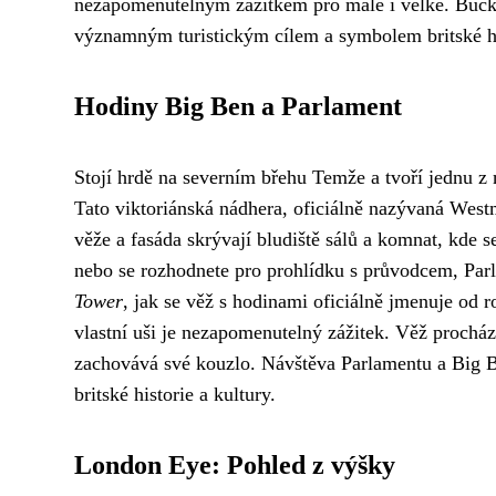
nezapomenutelným zážitkem pro malé i velké. Bucki
významným turistickým cílem a symbolem britské his
Hodiny Big Ben a Parlament
Stojí hrdě na severním břehu Temže a tvoří jednu z 
Tato viktoriánská nádhera, oficiálně nazývaná West
věže a fasáda skrývají bludiště sálů a komnat, kde s
nebo se rozhodnete pro prohlídku s průvodcem, Par
Tower
, jak se věž s hodinami oficiálně jmenuje od 
vlastní uši je nezapomenutelný zážitek. Věž prochází
zachovává své kouzlo. Návštěva Parlamentu a Big B
britské historie a kultury.
London Eye: Pohled z výšky