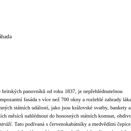
áhada
 britských panovníků od roku 1837, je nepřehlédnutelnou
impozantní fasáda s více než 700 okny a rozlehlé zahrady láka
ných státních událostí, jako jsou královské svatby, bankety a
ích měsíců nahlédnout do honosných státních komnat, obdiv
stráží
. Tato podívaná s červenokabátníky a medvědími čepice