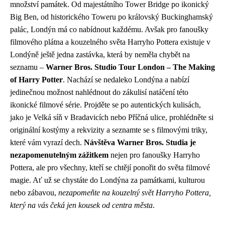
množství památek. Od majestátního Tower Bridge po ikonický
Big Ben, od historického Toweru po královský Buckinghamský
palác, Londýn má co nabídnout každému. Avšak pro fanoušky
filmového plátna a kouzelného světa Harryho Pottera existuje v
Londýně ještě jedna zastávka, která by neměla chybět na
seznamu –
Warner Bros. Studio Tour London – The Making
of Harry Potter
. Nachází se nedaleko Londýna a nabízí
jedinečnou možnost nahlédnout do zákulisí natáčení této
ikonické filmové série. Projděte se po autentických kulisách,
jako je Velká síň v Bradavicích nebo Příčná ulice, prohlédněte si
originální kostýmy a rekvizity a seznamte se s filmovými triky,
které vám vyrazí dech.
Návštěva Warner Bros. Studia je
nezapomenutelným zážitkem
nejen pro fanoušky Harryho
Pottera, ale pro všechny, kteří se chtějí ponořit do světa filmové
magie. Ať už se chystáte do Londýna za památkami, kulturou
nebo zábavou,
nezapomeňte na kouzelný svět Harryho Pottera,
který na vás čeká jen kousek od centra města
.