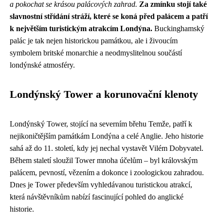
a pokochat se krásou palácových zahrad.
Za zmínku stojí také
slavnostní střídání stráží, které se koná před palácem a patří
k největším turistickým atrakcím Londýna.
Buckinghamský
palác je tak nejen historickou památkou, ale i živoucím
symbolem britské monarchie a neodmyslitelnou součástí
londýnské atmosféry.
Londýnský Tower a korunovační klenoty
Londýnský Tower, stojící na severním břehu Temže, patří k
nejikoničtějším památkám Londýna a celé Anglie. Jeho historie
sahá až do 11. století, kdy jej nechal vystavět Vilém Dobyvatel.
Během staletí sloužil Tower mnoha účelům – byl královským
palácem, pevností, vězením a dokonce i zoologickou zahradou.
Dnes je Tower především vyhledávanou turistickou atrakcí,
která návštěvníkům nabízí fascinující pohled do anglické
historie.