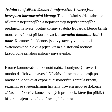
Jedním z největších lákadel Londýnského Toweru jsou
bezesporu korunovační klenoty.
Tato unikátní sbírka zahrnuje
některé z nejcennějších a nejhistoričtěji nejvýznamnějších
předmětů na světě, včetně koruny svatého Eduarda, kterou britští
monarchové nosí při korunovaci, a
slavného diamantu Koh-i-
noor
. Korunovační klenoty jsou vystaveny v klenotnici
Waterlooského bloku a jejich krása a historická hodnota
každoročně přitahují miliony návštěvníků.
Kromě korunovačních klenotů nabízí Londýnský Tower i
mnoho dalších zajímavostí. Návštěvníci se mohou projít po
hradbách, obdivovat expozici historických zbraní a brnění,
seznámit se s legendárními havrany Toweru nebo se dokonce
zúčastnit některé z komentovaných prohlídek, které jim přiblíží
historii a tajemství tohoto fascinujícího místa.