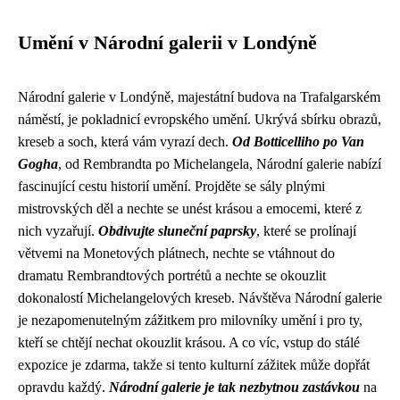
Umění v Národní galerii v Londýně
Národní galerie v Londýně, majestátní budova na Trafalgarském
náměstí, je pokladnicí evropského umění. Ukrývá sbírku obrazů,
kreseb a soch, která vám vyrazí dech.
Od Botticelliho po Van
Gogha
, od Rembrandta po Michelangela, Národní galerie nabízí
fascinující cestu historií umění. Projděte se sály plnými
mistrovských děl a nechte se unést krásou a emocemi, které z
nich vyzařují.
Obdivujte sluneční paprsky
, které se prolínají
větvemi na Monetových plátnech, nechte se vtáhnout do
dramatu Rembrandtových portrétů a nechte se okouzlit
dokonalostí Michelangelových kreseb. Návštěva Národní galerie
je nezapomenutelným zážitkem pro milovníky umění i pro ty,
kteří se chtějí nechat okouzlit krásou. A co víc, vstup do stálé
expozice je zdarma, takže si tento kulturní zážitek může dopřát
opravdu každý.
Národní galerie je tak nezbytnou zastávkou
na