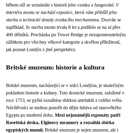
během níž se seznámíte s historií jeho vzniku a fungování.
V
interiéru mostu se nachází expozice, která vám přiblíží jeho
stavbu a technické detaily zvedacího mechanismu.
Dozvíte se
například, že stavba mostu trvala 8 let a podílelo se na ní přes
400 dělníků. Procházka po Tower Bridge je nezapomenutelným
zážitkem pro všechny věkové kategorie a skvělou příležitostí,
jak poznat Londýn z jiné perspektivy.
Britské muzeum: historie a kultura
Britské muzeum, nacházející se v srdci Londýna, je skutečným
pokladem historie a kultury. Toto ikonické muzeum, založené v
roce 1753, se pyšní rozsáhlou sbírkou artefaktů z celého světa.
Návštěvníci se mohou ponořit do dějin lidstva od starověkého
Egypta po moderní dobu.
Mezi nejznámější exponáty patří
Rosettská deska, Elginovy ​​mramory a rozsáhlá sbírka
egyptských mumií.
Britské muzeum je nejen muzeem, ale i