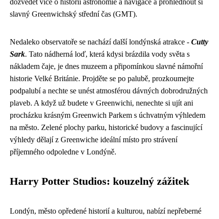
dozvědět více o historii astronomie a navigace a prohlédnout si
slavný Greenwichský střední čas (GMT).
Nedaleko observatoře se nachází další londýnská atrakce -
Cutty
Sark
. Tato nádherná loď, která kdysi brázdila vody světa s
nákladem čaje, je dnes muzeem a připomínkou slavné námořní
historie Velké Británie. Projděte se po palubě, prozkoumejte
podpalubí a nechte se unést atmosférou dávných dobrodružných
plaveb. A když už budete v Greenwichi, nenechte si ujít ani
procházku krásným Greenwich Parkem s úchvatným výhledem
na město. Zelené plochy parku, historické budovy a fascinující
výhledy dělají z Greenwiche ideální místo pro strávení
příjemného odpoledne v Londýně.
Harry Potter Studios: kouzelný zážitek
Londýn, město opředené historií a kulturou, nabízí nepřeberné