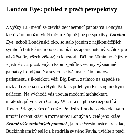
London Eye: pohled z ptačí perspektivy
Z výšky 135 metrů se otevírá dechberoucí panorama Londýna,
které vám umožní vidět město z úplně jiné perspektivy.
London
Eye
, neboli Londýnské oko, se stalo jedním z nejikoničtějších
symbolů britské metropole a nabízí nezapomenutelný zážitek pro
návštěvníky všech věkových kategorií. Během 30minutové jízdy
v jedné z 32 prosklených kabin spatříte všechny významné
památky Londýna. Na severu se tyčí majestátní budova
parlamentu s ikonickou věží Big Benu, zatímco na západě se
rozkládá zelená oáza Hyde Parku s přilehlým Kensingtonským
palácem. Na východě vás upoutá moderní architektura
mrakodrapů ve čtvrti Canary Wharf a na jihu se rozprostírá
Tower Bridge, strážce Temže. Pohled z Londýnského oka vám
umožní ocenit krásu a rozmanitost Londýna v celé jeho kráse.
Kromě výše zmíněných památek
, jako je Westminsterský palác,
Buckinghamský palác a katedrála svatého Pavla, uvidíte z ptačí