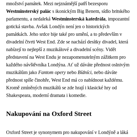
množství památek. Mezi nejznámější patří bezesporu
Westminsterský palác
s ikonickým Big Benem, sídlo britského
parlamentu, a nedaleká
Westminsterská katedrála
, impozantní
gotická stavba. Avšak Londýn není jen o historických
památkách. Jeho srdce bije také pro umění, a to především v
divadelní čtvrti West End. Zde se nachází desítky divadel, která
nabízejí to nejlepší z muzikálové a divadelní scény. Vidět
představení na West Endu je nezapomenutelným zážitkem pro
každého návštěvníka Londýna. Ať už dáváte přednost oslnivým
muzikálům jako
Fantom opery
nebo
Bídníci
, nebo dáváte
přednost spíše činohře, West End má co nabídnout každému.
Kromě zmíněných muzikálů se zde hrají i klasické hry od
Shakespeara, moderní dramata i komedie.
Nakupování na Oxford Street
Oxford Street je synonymem pro nakupování v Londýně a láká