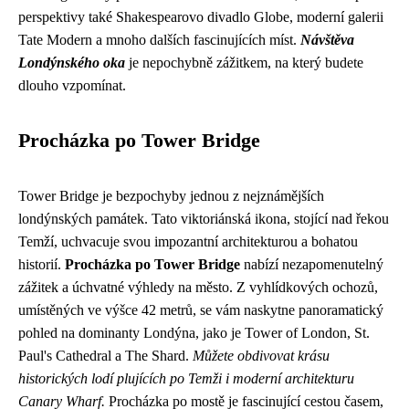
perspektivy také Shakespearovo divadlo Globe, moderní galerii
Tate Modern a mnoho dalších fascinujících míst.
Návštěva
Londýnského oka
je nepochybně zážitkem, na který budete
dlouho vzpomínat.
Procházka po Tower Bridge
Tower Bridge je bezpochyby jednou z nejznámějších
londýnských památek. Tato viktoriánská ikona, stojící nad řekou
Temží, uchvacuje svou impozantní architekturou a bohatou
historií.
Procházka po Tower Bridge
nabízí nezapomenutelný
zážitek a úchvatné výhledy na město. Z vyhlídkových ochozů,
umístěných ve výšce 42 metrů, se vám naskytne panoramatický
pohled na dominanty Londýna, jako je Tower of London, St.
Paul's Cathedral a The Shard.
Můžete obdivovat krásu
historických lodí plujících po Temži i moderní architekturu
Canary Wharf.
Procházka po mostě je fascinující cestou časem,