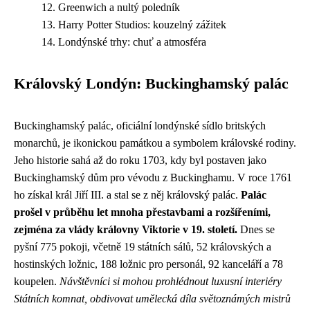
Greenwich a nultý poledník
Harry Potter Studios: kouzelný zážitek
Londýnské trhy: chuť a atmosféra
Královský Londýn: Buckinghamský palác
Buckinghamský palác, oficiální londýnské sídlo britských
monarchů, je ikonickou památkou a symbolem královské rodiny.
Jeho historie sahá až do roku 1703, kdy byl postaven jako
Buckinghamský dům pro vévodu z Buckinghamu. V roce 1761
ho získal král Jiří III. a stal se z něj královský palác.
Palác
prošel v průběhu let mnoha přestavbami a rozšířeními,
zejména za vlády královny Viktorie v 19. století.
Dnes se
pyšní 775 pokoji, včetně 19 státních sálů, 52 královských a
hostinských ložnic, 188 ložnic pro personál, 92 kanceláří a 78
koupelen.
Návštěvníci si mohou prohlédnout luxusní interiéry
Státních komnat, obdivovat umělecká díla světoznámých mistrů