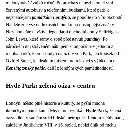
miliony návštěvníků ročně. Po procházce mezi ikonickými
červenými autobusy a telefonními budkami, které patří k
nejznámějším
památkám Londýna
, se ponořte do víru obchodů.
Najdete zde vše od luxusních butiků po dostupnější značky.
Nezapomeňte navštívit legendární obchodní domy Selfridges a
John Lewis, které samy o sobě představují
památky
. Po
náročném dni stráveném nákupem si odpočiňte v jednom z
mnoha parků, které Londýn nabízí. Hyde Park, jen kousek od
Oxford Street, je ideálním místem pro relaxaci s výhledem na
Kensingtonský palác
, další z londýnských pamětihodností.
Hyde Park: zelená oáza v centru
Londýn, město plné historie a kultury, se pyšní mnoha
ikonickými památkami. Mezi nimi vyniká i
Hyde Park
, zelená
oáza klidu v samém srdci britské metropole. Tento rozlehlý park,
založený Jindřichem VIII. v 16. století, nabízí únik od ruchu