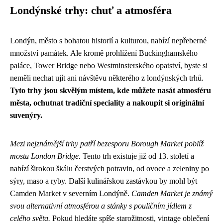
Londýnské trhy: chuť a atmosféra
Londýn, město s bohatou historií a kulturou, nabízí nepřeberné
množství památek. Ale kromě prohlížení Buckinghamského
paláce, Tower Bridge nebo Westminsterského opatství, byste si
neměli nechat ujít ani návštěvu některého z londýnských trhů.
Tyto trhy jsou skvělým místem, kde můžete nasát atmosféru
města, ochutnat tradiční speciality a nakoupit si originální
suvenýry.
Mezi nejznámější trhy patří bezesporu Borough Market poblíž
mostu London Bridge.
Tento trh existuje již od 13. století a
nabízí širokou škálu čerstvých potravin, od ovoce a zeleniny po
sýry, maso a ryby. Další kulinářskou zastávkou by mohl být
Camden Market v severním Londýně.
Camden Market je známý
svou alternativní atmosférou a stánky s pouličním jídlem z
celého světa.
Pokud hledáte spíše starožitnosti, vintage oblečení