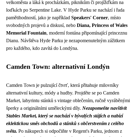
velkoměsta a láká k procházkám, piknikům či projížďkám na
loďkách po Serpentine Lake. V Hyde Parku se nachází i řada
pamětihodností, jako je například
Speakers' Corner
, místo
svobodných projevů a diskusí, nebo
Diana, Princess of Wales
Memorial Fountain
, moderní fontána připomínající princeznu
Dianu. Návštěva Hyde Parku je nezapomenutelným zážitkem
pro každého, kdo zavítá do Londýna.
Camden Town: alternativní Londýn
Camden Town je pulzující čtvrť, která přitahuje milovníky
alternativní kultury, módy a hudby. Projděte se po Camden
Market, labyrintu stánků s vintage oblečením, ručně vyráběnými
šperky a originálními uměleckými díly.
Nezapomeňte navštívit
Stables Market, který se nachází v bývalých stájích a nabízí
eklektickou směs obchodů a stánků s občerstvením z celého
světa.
Po nákupech si odpočiňte v Regent's Parku, jednom z