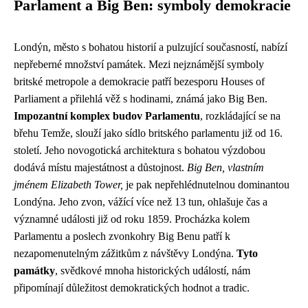
Parlament a Big Ben: symboly demokracie
Londýn, město s bohatou historií a pulzující současností, nabízí
nepřeberné množství památek. Mezi nejznámější symboly
britské metropole a demokracie patří bezesporu Houses of
Parliament a přilehlá věž s hodinami, známá jako Big Ben.
Impozantní komplex budov Parlamentu
, rozkládající se na
břehu Temže, slouží jako sídlo britského parlamentu již od 16.
století. Jeho novogotická architektura s bohatou výzdobou
dodává místu majestátnost a důstojnost.
Big Ben, vlastním
jménem Elizabeth Tower,
je pak nepřehlédnutelnou dominantou
Londýna. Jeho zvon, vážící více než 13 tun, ohlašuje čas a
významné události již od roku 1859. Procházka kolem
Parlamentu a poslech zvonkohry Big Benu patří k
nezapomenutelným zážitkům z návštěvy Londýna.
Tyto
památky
, svědkové mnoha historických událostí, nám
připomínají důležitost demokratických hodnot a tradic.