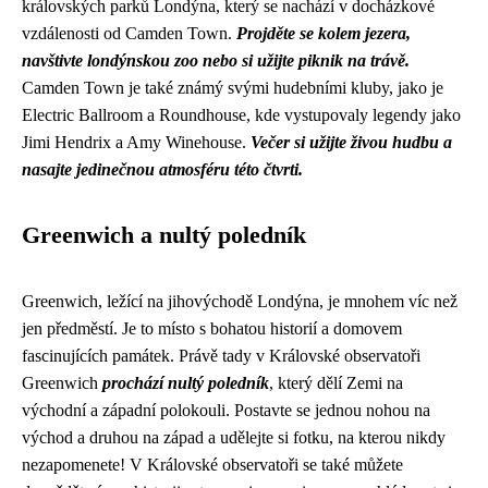
královských parků Londýna, který se nachází v docházkové
vzdálenosti od Camden Town.
Projděte se kolem jezera,
navštivte londýnskou zoo nebo si užijte piknik na trávě.
Camden Town je také známý svými hudebními kluby, jako je
Electric Ballroom a Roundhouse, kde vystupovaly legendy jako
Jimi Hendrix a Amy Winehouse.
Večer si užijte živou hudbu a
nasajte jedinečnou atmosféru této čtvrti.
Greenwich a nultý poledník
Greenwich, ležící na jihovýchodě Londýna, je mnohem víc než
jen předměstí. Je to místo s bohatou historií a domovem
fascinujících památek. Právě tady v Královské observatoři
Greenwich
prochází nultý poledník
, který dělí Zemi na
východní a západní polokouli. Postavte se jednou nohou na
východ a druhou na západ a udělejte si fotku, na kterou nikdy
nezapomenete! V Královské observatoři se také můžete