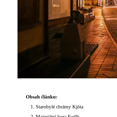
Obsah článku:
Starobylé chrámy Kjóta
Majestátní hora Fudži