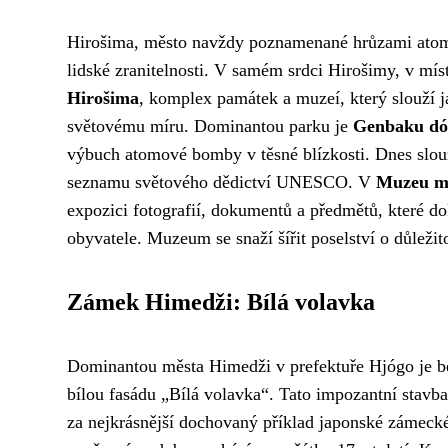
Hirošima, město navždy poznamenané hrůzami atom
lidské zranitelnosti. V samém srdci Hirošimy, v mí
Hirošima
, komplex památek a muzeí, který slouží j
světovému míru. Dominantou parku je
Genbaku d
výbuch atomové bomby v těsné blízkosti. Dnes slouží
seznamu světového dědictví UNESCO. V
Muzeu m
expozici fotografií, dokumentů a předmětů, které 
obyvatele. Muzeum se snaží šířit poselství o důležit
Zámek Himedži: Bílá volavka
Dominantou města Himedži v prefektuře Hjógo je 
bílou fasádu „Bílá volavka“. Tato impozantní stav
za nejkrásnější dochovaný příklad japonské zámecké 