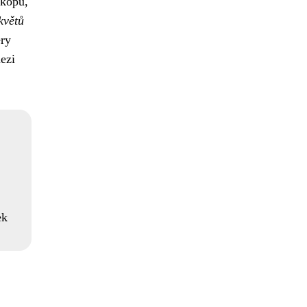
íkopů,
květů
éry
ezi
ek