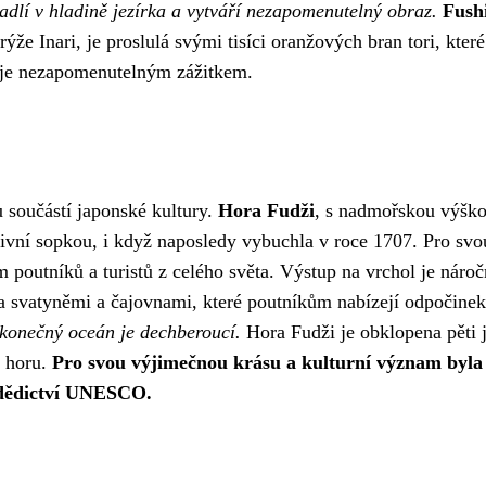
rcadlí v hladině jezírka a vytváří nezapomenutelný obraz.
Fush
rýže Inari, je proslulá svými tisíci oranžových bran tori, které
u je nezapomenutelným zážitkem.
 součástí japonské kultury.
Hora Fudži
, s nadmořskou výšk
tivní sopkou, i když naposledy vybuchla v roce 1707. Pro svo
poutníků a turistů z celého světa. Výstup na vrchol je náro
a svatyněmi a čajovnami, které poutníkům nabízejí odpočinek
ekonečný oceán je dechberoucí.
Hora Fudži je obklopena pěti j
í horu.
Pro svou výjimečnou krásu a kulturní význam byla
 dědictví UNESCO.