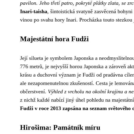
pavilon. Jeho třetí patro, pokryté plátky zlata, se z
Inari-taisha
, šintoistická svatyně zasvěcená bohyni 
vinou po svahu hory Inari. Procházka touto stezko
Majestátní hora Fudži
Její silueta je symbolem Japonska a neodmyslitelnou
776 metrů, je nejvyšší horou Japonska a zároveň ak
krásu a duchovní význam je Fudži od pradávna cílem 
ale nezapomenutelnou zkušeností. Cesta je lemován
občerstvení.
Výhled z vrcholu na okolní krajinu a n
z nichž každé nabízí jiný úhel pohledu na majestátn
Fudži v roce 2013 zapsána na seznam světového
Hirošima: Památník míru