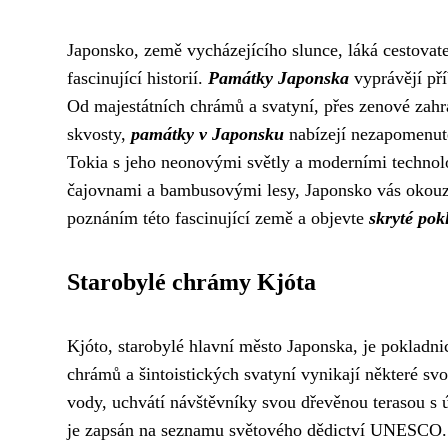
Japonsko, země vycházejícího slunce, láká cestovate
fascinující historií.
Památky Japonska
vyprávějí př
Od majestátních chrámů a svatyní, přes zenové zahra
skvosty,
památky v Japonsku
nabízejí nezapomenute
Tokia s jeho neonovými světly a moderními technolo
čajovnami a bambusovými lesy, Japonsko vás okouzlí
poznáním této fascinující země a objevte
skryté pok
Starobylé chrámy Kjóta
Kjóto, starobylé hlavní město Japonska, je pokladni
chrámů a šintoistických svatyní vynikají některé 
vody, uchvátí návštěvníky svou dřevěnou terasou s ú
je zapsán na seznamu světového dědictví UNESCO