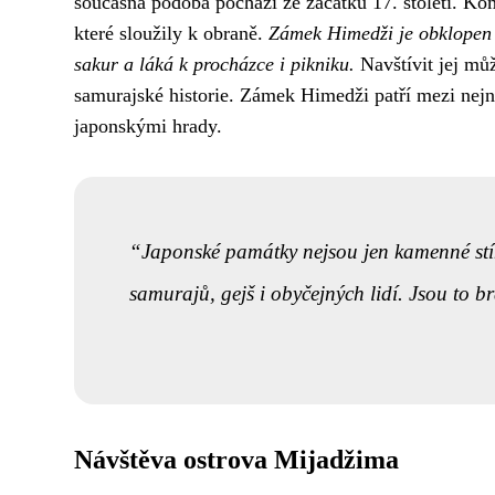
současná podoba pochází ze začátku 17. století. Ko
které sloužily k obraně.
Zámek Himedži je obklopen r
sakur a láká k procházce i pikniku.
Navštívit jej můž
samurajské historie. Zámek Himedži patří mezi nej
japonskými hrady.
Japonské památky nejsou jen kamenné stíny
samurajů, gejš i obyčejných lidí. Jsou to 
Návštěva ostrova Mijadžima