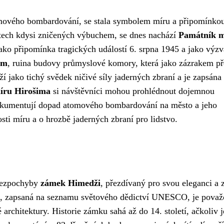
ového bombardování, se stala symbolem míru a připomínko
stech kdysi zničených výbuchem, se dnes nachází
Památník m
ako připomínka tragických událostí 6. srpna 1945 a jako výzv
óm
, ruina budovy průmyslové komory, která jako zázrakem př
 jako tichý svědek ničivé síly jaderných zbraní a je zapsána
íru Hirošima
si návštěvníci mohou prohlédnout dojemnou
dokumentují dopad atomového bombardování na město a jeho
osti míru a o hrozbě jaderných zbraní pro lidstvo.
bezpochyby
zámek Himedži
, přezdívaný pro svou eleganci a 
ba, zapsaná na seznamu světového dědictví UNESCO, je pova
architektury. Historie zámku sahá až do 14. století, ačkoliv 