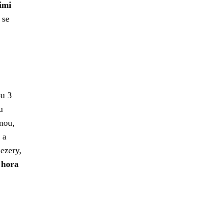
imi
 se
ou 3
u
čnou,
 a
ezery,
 hora