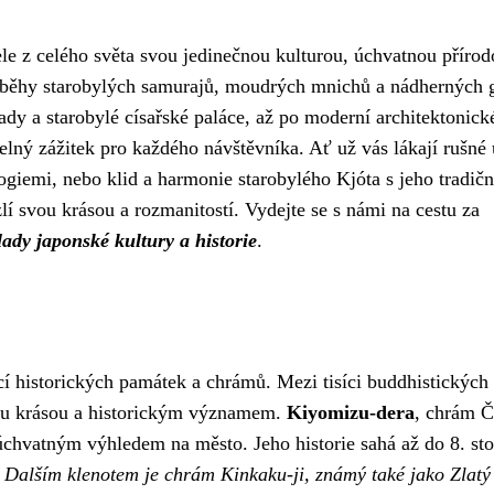
le z celého světa svou jedinečnou kulturou, úchvatnou přírod
íběhy starobylých samurajů, moudrých mnichů a nádherných g
dy a starobylé císařské paláce, až po moderní architektonick
lný zážitek pro každého návštěvníka. Ať už vás lákají rušné 
giemi, nebo klid a harmonie starobylého Kjóta s jeho tradič
 svou krásou a rozmanitostí. Vydejte se s námi na cestu za
lady japonské kultury a historie
.
cí historických památek a chrámů. Mezi tisíci buddhistických
svou krásou a historickým významem.
Kiyomizu-dera
, chrám Č
chvatným výhledem na město. Jeho historie sahá až do 8. stol
.
Dalším klenotem je chrám Kinkaku-ji, známý také jako Zlatý