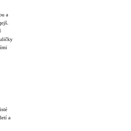
ou a
ejš.
é
uličky
ními
isté
etí a