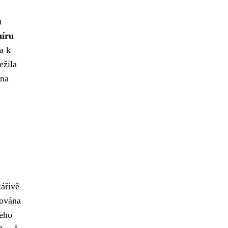
u
íru
a k
ežila
 na
zářivě
žována
jeho