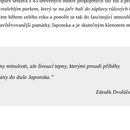
mplex sestává z 83 dřevěných budov propojených sítí zdí a př
ozlehlým parkem, který se na jaře halí do záplavy růžových 
ete během celého roku a ponořit se tak do fascinující atmosf
navštěvovanější památky Japonska a je skutečným klenotem m
 minulosti, ale živoucí tepny, kterými proudí příběhy
brány do duše Japonska.
Zdeněk Dvořáč