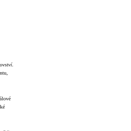
ovství
.
ntu,
álové
cké