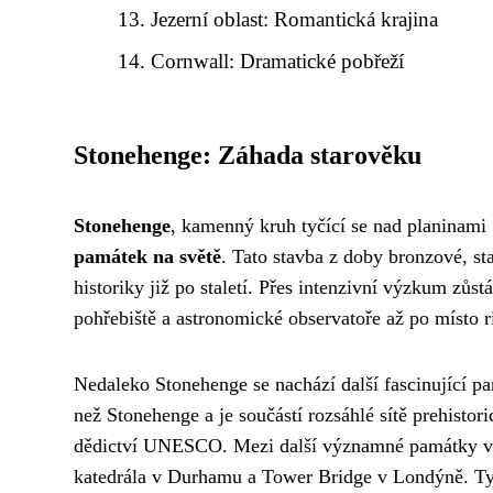
Jezerní oblast: Romantická krajina
Cornwall: Dramatické pobřeží
Stonehenge: Záhada starověku
Stonehenge
, kamenný kruh tyčící se nad planinami 
památek na světě
. Tato stavba z doby bronzové, sta
historiky již po staletí. Přes intenzivní výzkum zůs
pohřebiště a astronomické observatoře až po místo 
Nedaleko Stonehenge se nachází další fascinující p
než Stonehenge a je součástí rozsáhlé sítě prehisto
dědictví UNESCO. Mezi další významné památky v An
katedrála v Durhamu a Tower Bridge v Londýně. Tyto