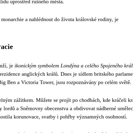
idu uprostřed rušného města.
ské monarchie a nahlédnout do života královské rodiny, je
acie
mží, je
ikonickým symbolem Londýna a celého Spojeného král
ko rezidence anglických králů. Dnes je sídlem britského parlame
 Big Ben a Victoria Tower, jsou rozpoznávány po celém světě.
lným zážitkem. Můžete se projít po chodbách, kde kráčeli kr
y lordů a Sněmovny obecenstva a obdivovat nádherné uměle
 hostila korunovace, svatby i pohřby významných osobností.