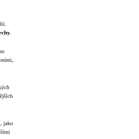
ii.
rchy
.
ho
eními,
kých
ějších
, jako
tšími