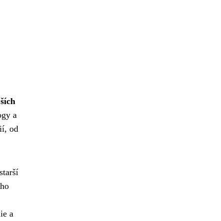
ších
ogy a
ií, od
starší
ého
ie a