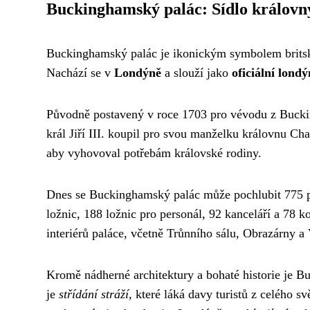
Buckinghamský palác: Sídlo královn
Buckinghamský palác je ikonickým symbolem britsk
Nachází se v
Londýně
a slouží jako
oficiální lond
Původně postavený v roce 1703 pro vévodu z Buckin
král Jiří III. koupil pro svou manželku královnu Ch
aby vyhovoval potřebám královské rodiny.
Dnes se Buckinghamský palác může pochlubit 775 pok
ložnic, 188 ložnic pro personál, 92 kanceláří a 78 
interiérů paláce, včetně Trůnního sálu, Obrazárny a 
Kromě nádherné architektury a bohaté historie je B
je
střídání stráží
, které láká davy turistů z celého s