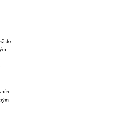
 až do
kým
.
e
vníci
vným