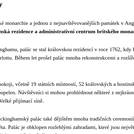
y
é monarchie a jednou z nejnavštěvovanějších památek v Angl
ýnská rezidence a administrativní centrum britského mona
ghamu, palác se stal královskou rezidencí v roce 1762, kdy 
arlottu. Během let prošel palác mnoha rekonstrukcemi a rozšíř
oji, včetně 19 státních místností, 52 královských a hostins
koupelen. Návštěvníci si mohou prohlédnout některé z nejkrásn
Velké přijímací síně.
uckinghamský palác také dějištěm mnoha tradičních ceremonií
věta. Palác je obklopen rozlehlými zahradami, které jsou nejvě