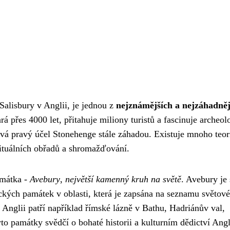
Salisbury v Anglii, je jednou z
nejznámějších a nejzáhadněj
rá přes 4000 let, přitahuje miliony turistů a fascinuje archeol
tává pravý účel Stonehenge stále záhadou. Existuje mnoho teor
rituálních obřadů a shromažďování.
amátka -
Avebury
,
největší kamenný kruh na světě
. Avebury je 
rických památek v oblasti, která je zapsána na seznamu světov
glii patří například římské lázně v Bathu, Hadriánův val,
 památky svědčí o bohaté historii a kulturním dědictví Angl