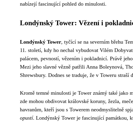
nabízejí fascinující pohled do minulosti.
Londýnský Tower: Vězení i pokladni
Londýnský Tower
, tyčící se na severním břehu Te
11. století, kdy ho nechal vybudovat Vilém Dobyva
palácem, pevností, vězením i pokladnicí. Právě jeh
Mezi jeho slavné vězně patřili Anna Boleynová, T
Shrewsbury. Dodnes se traduje, že v Toweru straší
Kromě temné minulosti je Tower známý také jako mí
zde mohou obdivovat královské koruny, žezla, meče 
havranům, kteří jsou s Towerem neodmyslitelně spja
opustí
. Londýnský Tower je fascinující památkou, kt