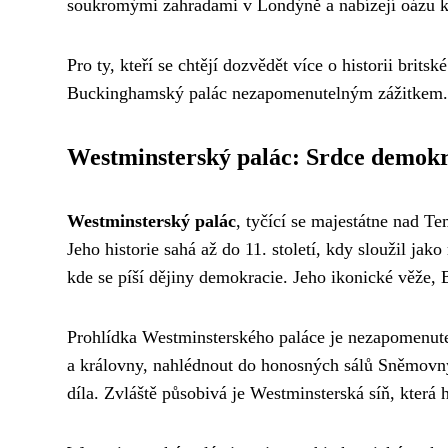
soukromými zahradami v Londýně a nabízejí oázu kl
Pro ty, kteří se chtějí dozvědět více o historii brit
Buckinghamský palác nezapomenutelným zážitkem.
Westminsterský palác: Srdce demokr
Westminsterský palác
, tyčící se majestátne nad Te
Jeho historie sahá až do 11. století, kdy sloužil ja
kde se píší dějiny demokracie. Jeho ikonické věže,
Prohlídka Westminsterského paláce je nezapomenute
a královny, nahlédnout do honosných sálů Sněmovn
díla. Zvláště působivá je Westminsterská síň, která