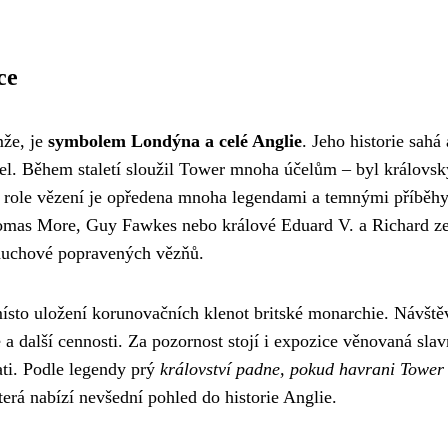
ce
mže, je
symbolem Londýna a celé Anglie
. Jeho historie sahá
tel. Během staletí sloužil Tower mnoha účelům – byl královs
o role vězení je opředena mnoha legendami a temnými příběhy
homas More, Guy Fawkes nebo králové Eduard V. a Richard z
 duchové popravených vězňů.
sto uložení korunovačních klenot britské monarchie. Návště
a další cennosti. Za pozornost stojí i expozice věnovaná sla
ti. Podle legendy prý
království padne, pokud havrani Tower
erá nabízí nevšední pohled do historie Anglie.