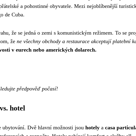
přátelské a pohostinné obyvatele. Mezi nejoblíbenější turistic
go de Cuba.
úvahu, že se jedná o zemi s komunistickým režimem. To se pro
tom, že
ne všechny obchody a restaurace akceptují platební k
ovosti v eurech nebo amerických dolarech.
Sledujte předpověď počasí!
s. hotel
e ubytování. Dvě hlavní možnosti jsou
hotely
a
casa particul