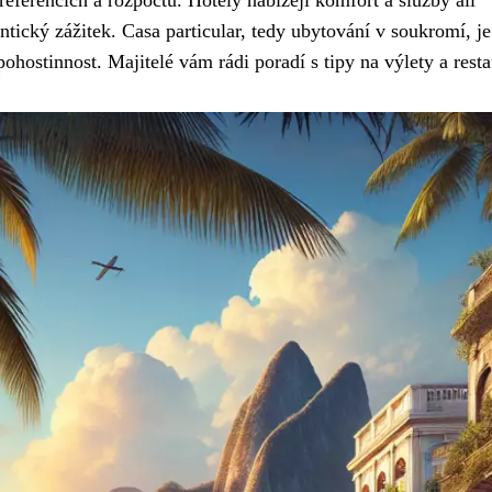
preferencích a rozpočtu. Hotely nabízejí komfort a služby all
entický zážitek. Casa particular, tedy ubytování v soukromí, je
ostinnost. Majitelé vám rádi poradí s tipy na výlety a resta