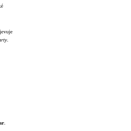
ké
jevuje
arty
.
ar
.