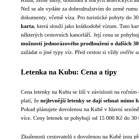
Kuba, země salsy, doutníků a starých amerických au
Než se ale vydáte za dobrodružstvím do země rumu a 
dokumenty, včetně víza. Pro turistické pobyty do 3
karta
, která slouží jako krátkodobé vízum. Tuto ka
některých cestovních kanceláří. Její cena se pohybu
možností jednorázového prodloužení o dalších 3
zažádat o jiné typy víz. Před cestou si vždy
ověřte 
Letenka na Kubu: Cena a tipy
Cena letenky na Kubu se liší v závislosti na ročním
platí, že
nejlevnější letenky se dají sehnat mimo h
Pokud plánujete dovolenou na Kubě v hlavní sezóně, 
více. Ceny letenek se pohybují od 15 000 Kč do 30 
Zkušenosti cestovatelů s dovolenou na Kubě jsou př