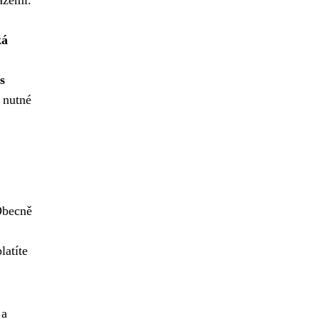
ážemi.
ká
s
e nutné
 Obecně
latíte
 a