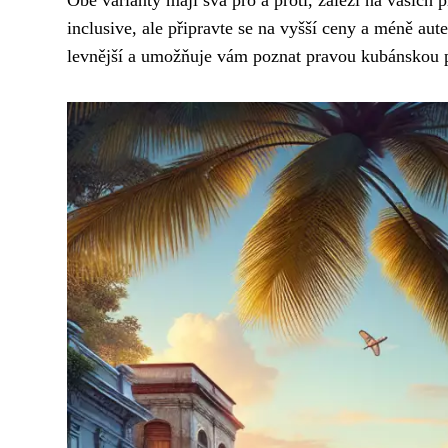
Obě varianty mají svá pro a proti, záleží na vašich 
inclusive, ale připravte se na vyšší ceny a méně aut
levnější a umožňuje vám poznat pravou kubánskou poh