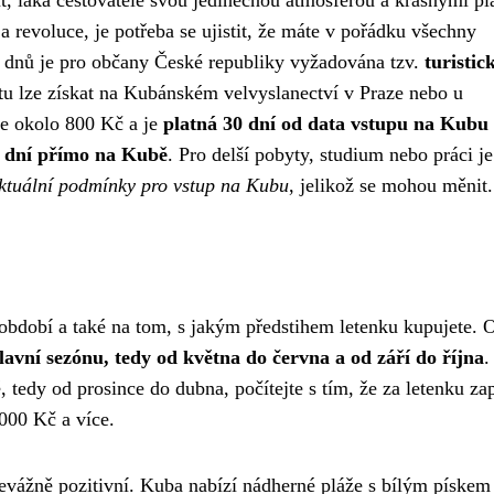
t, láká cestovatele svou jedinečnou atmosférou a krásnými pl
revoluce, je potřeba se ujistit, že máte v pořádku všechny
0 dnů je pro občany České republiky vyžadována tzv.
turistic
rtu lze získat na Kubánském velvyslanectví v Praze nebo u
je okolo 800 Kč a je
platná 30 dní od data vstupu na Kubu 
0 dní přímo na Kubě
. Pro delší pobyty, studium nebo práci j
aktuální podmínky pro vstup na Kubu
, jelikož se mohou měnit.
 období a také na tom, s jakým předstihem letenku kupujete.
lavní sezónu, tedy od května do června a od září do října
.
tedy od prosince do dubna, počítejte s tím, že za letenku zap
000 Kč a více.
evážně pozitivní. Kuba nabízí nádherné pláže s bílým pískem