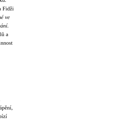
ku.
 Fidži
né ve
ání.
lů a
innost
d
ápění,
ízí