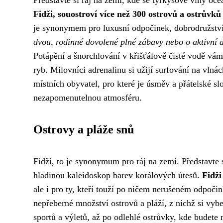
Představte si ráj na zemi, kde se tyrkysové vlny oce
Fidži, souostroví více než 300 ostrovů a ostrůvk
je synonymem pro luxusní odpočinek, dobrodružstv
dvou, rodinné dovolené plné zábavy nebo o aktivní d
Potápění a šnorchlování v křišťálově čisté vodě vám
ryb. Milovníci adrenalinu si užijí surfování na vlná
místních obyvatel, pro které je úsměv a přátelské s
nezapomenutelnou atmosféru.
Ostrovy a pláže snů
Fidži, to je synonymum pro ráj na zemi. Představte
hladinou kaleidoskop barev korálových útesů.
Fidži
ale i pro ty, kteří touží po ničem nerušeném odpoči
nepřeberné množství ostrovů a pláží, z nichž si vy
sportů a výletů, až po odlehlé ostrůvky, kde budete m