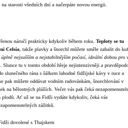
na starosti všedních dní a načerpáte novou energii.
tevřenou náručí prakticky kdykoliv během roku.
Teploty se tu
ni Celsia
, takže plavky a šnorchl můžete směle zabalit do ku
 úplně nejsušším a nejstabilnějším počasí, ideální dobou pro 
.
Slunce tu v tomto období hřeje nejintenzivněji a pravděpod
 do slunečného rána s šálkem lahodné fidžijské kávy v ruce a
se pak můžete oddávat vodním radovánkám, šnorchlování v
nek na bělostných plážích. Večer vás pak čeká nezapomenutel
 plodů. Ať už se na Fidži vydáte kdykoliv, čeká vás
ezapomenutelných zážitků.
Fidži dovolené s Thajskem