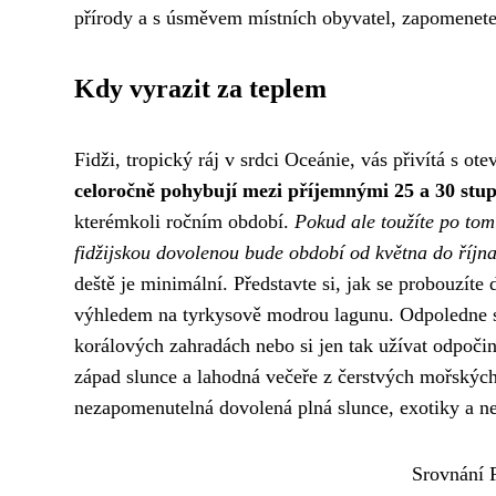
přírody a s úsměvem místních obyvatel, zapomenete 
Kdy vyrazit za teplem
Fidži, tropický ráj v srdci Oceánie, vás přivítá s o
celoročně pohybují mezi příjemnými 25 a 30 stup
kterémkoli ročním období.
Pokud ale toužíte po tom
fidžijskou dovolenou bude období od května do října
deště je minimální. Představte si, jak se probouzíte
výhledem na tyrkysově modrou lagunu. Odpoledne 
korálových zahradách nebo si jen tak užívat odpoči
západ slunce a lahodná večeře z čerstvých mořských
nezapomenutelná dovolená plná slunce, exotiky a n
Srovnání 