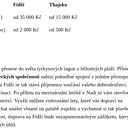
Fidži
Thajsko
y)
od 35 000 Kč
od 15 000 Kč
oc)
od 2 000 Kč
od 500 Kč
 přenese do světa tyrkysových lagun a bělostných pláží. Přímé
teckých společností
nabízí pohodlné spojení s jedním přestup
 Fidži se tak stává příjemnou součástí vašeho dobrodružství,
nací. Po příletu na mezinárodní letiště v Nadi se vám otevřo
troví. Využít můžete vnitrostátní lety, které vás dopraví na
hat unášet vlnami na palubě trajektu a vychutnat si tak plavb
ost, doprava na Fidži bude nezapomenutelným zážitkem, kte
ch úhlů.