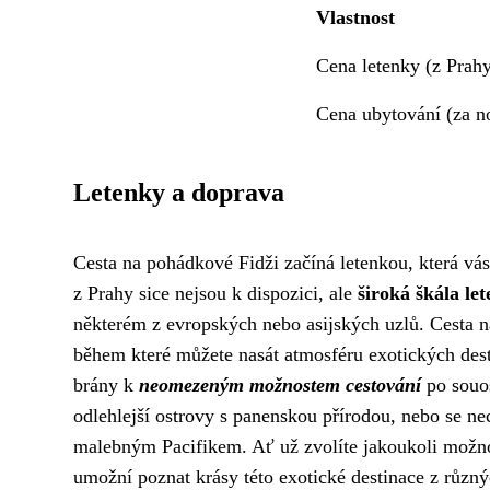
Vlastnost
Cena letenky (z Prah
Cena ubytování (za n
Letenky a doprava
Cesta na pohádkové Fidži začíná letenkou, která vás
z Prahy sice nejsou k dispozici, ale
široká škála le
některém z evropských nebo asijských uzlů. Cesta na
během které můžete nasát atmosféru exotických desti
brány k
neomezeným možnostem cestování
po souos
odlehlejší ostrovy s panenskou přírodou, nebo se nec
malebným Pacifikem. Ať už zvolíte jakoukoli možn
umožní poznat krásy této exotické destinace z různý