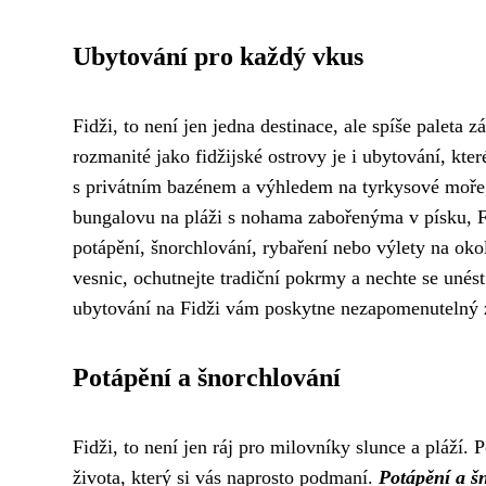
Ubytování pro každý vkus
Fidži, to není jen jedna destinace, ale spíše paleta z
rozmanité jako fidžijské ostrovy je i ubytování, kte
s privátním bazénem a výhledem na tyrkysové moře
bungalovu na pláži s nohama zabořenýma v písku, Fi
potápění, šnorchlování, rybaření nebo výlety na okol
vesnic, ochutnejte tradiční pokrmy a nechte se unés
ubytování na Fidži vám poskytne nezapomenutelný z
Potápění a šnorchlování
Fidži, to není jen ráj pro milovníky slunce a pláží.
života, který si vás naprosto podmaní.
Potápění a š