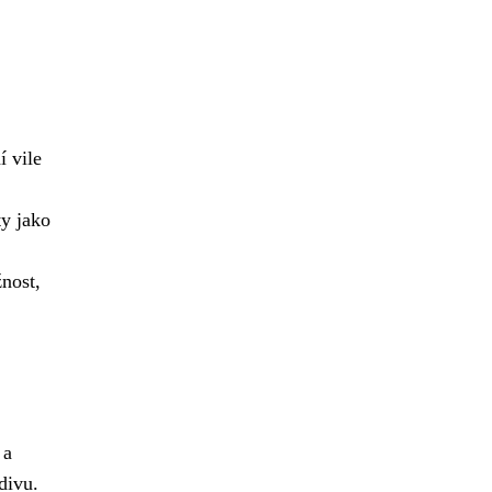
í vile
ty jako
žnost,
 a
divu.