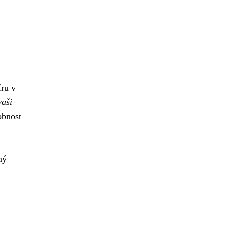
fru v
vaši
obnost
ný