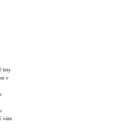
 lety
em v
u
u
rý vám