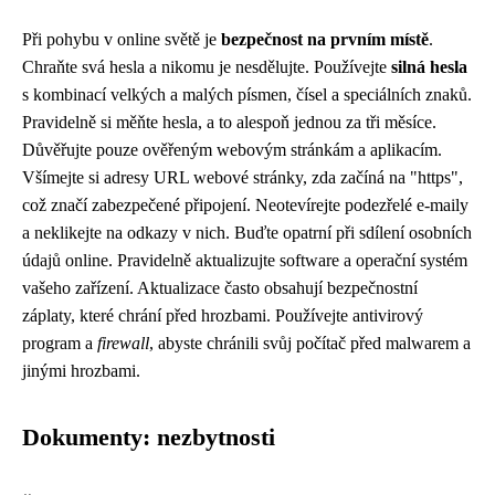
Při pohybu v online světě je
bezpečnost na prvním místě
.
Chraňte svá hesla a nikomu je nesdělujte. Používejte
silná hesla
s kombinací velkých a malých písmen, čísel a speciálních znaků.
Pravidelně si měňte hesla, a to alespoň jednou za tři měsíce.
Důvěřujte pouze ověřeným webovým stránkám a aplikacím.
Všímejte si adresy URL webové stránky, zda začíná na "https",
což značí zabezpečené připojení. Neotevírejte podezřelé e-maily
a neklikejte na odkazy v nich. Buďte opatrní při sdílení osobních
údajů online. Pravidelně aktualizujte software a operační systém
vašeho zařízení. Aktualizace často obsahují bezpečnostní
záplaty, které chrání před hrozbami. Používejte antivirový
program a
firewall
, abyste chránili svůj počítač před malwarem a
jinými hrozbami.
Dokumenty: nezbytnosti