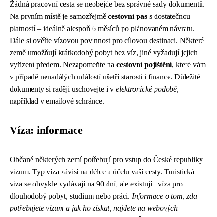
Žádná pracovní cesta se neobejde bez správné sady dokumentů.
Na prvním místě je samozřejmě
cestovní pas
s dostatečnou
platností – ideálně alespoň 6 měsíců po plánovaném návratu.
Dále si ověřte vízovou povinnost pro cílovou destinaci. Některé
země umožňují krátkodobý pobyt bez víz, jiné vyžadují jejich
vyřízení předem. Nezapomeňte na
cestovní pojištění
, které vám
v případě nenadálých událostí ušetří starosti i finance. Důležité
dokumenty si raději uschovejte i v
elektronické podobě
,
například v emailové schránce.
Víza: informace
Občané některých zemí potřebují pro vstup do České republiky
vízum. Typ víza závisí na délce a účelu vaší cesty. Turistická
víza se obvykle vydávají na 90 dní, ale existují i ​​víza pro
dlouhodobý pobyt, studium nebo práci.
Informace o tom, zda
potřebujete vízum a jak ho získat, najdete na webových