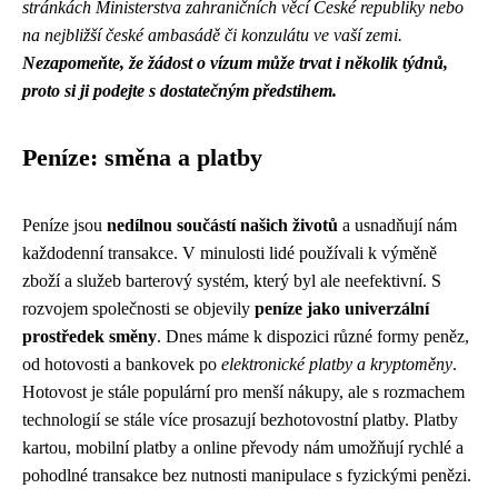
stránkách Ministerstva zahraničních věcí České republiky nebo
na nejbližší české ambasádě či konzulátu ve vaší zemi.
Nezapomeňte, že žádost o vízum může trvat i několik týdnů,
proto si ji podejte s dostatečným předstihem.
Peníze: směna a platby
Peníze jsou
nedílnou součástí našich životů
a usnadňují nám
každodenní transakce. V minulosti lidé používali k výměně
zboží a služeb barterový systém, který byl ale neefektivní. S
rozvojem společnosti se objevily
peníze jako univerzální
prostředek směny
. Dnes máme k dispozici různé formy peněz,
od hotovosti a bankovek po
elektronické platby a kryptoměny
.
Hotovost je stále populární pro menší nákupy, ale s rozmachem
technologií se stále více prosazují bezhotovostní platby. Platby
kartou, mobilní platby a online převody nám umožňují rychlé a
pohodlné transakce bez nutnosti manipulace s fyzickými penězi.