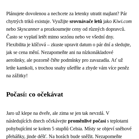
Plánujete dovolenou a nechcete za letenky utratit majlant? Pár
chytrých triků existuje. Využijte
srovnávače letů
jako
Kiwi.com
nebo
Skyscanner
a prozkoumejte ceny od různých dopravců.
Často se vyplatí letět mimo sezónu nebo ve všední dny.
Flexibilita je klíčová – zkuste upravit datum o pár dní a sledujte,
jak se cena mění. Nezapomeňte ani na nízkonákladové
aerolinky, ale pozorně čtěte podmínky pro zavazadla. Ať už
letíte kamkoli, s trochou snahy ušetříte a zbyde vám více peněz
na zážitky!
Počasí: co očekávat
Jaro už klepe na dveře, ale zima se jen tak nevzdá. V
následujících dnech očekávejte
proměnlivé počasí
s teplotami
pohybujícími se kolem 5 stupňů Celsia. Místy se objeví sněhové
přeháňky, jinde déšť. Na horách bude sněžit. Nezapomeňte