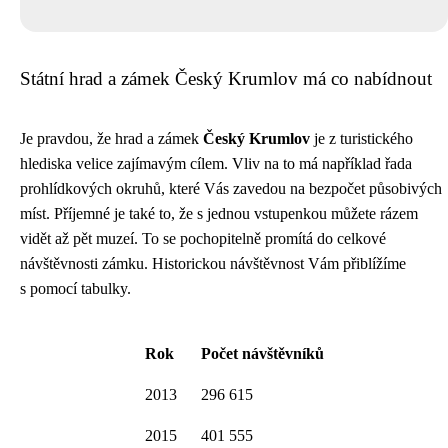
Státní hrad a zámek Český Krumlov má co nabídnout
Je pravdou, že hrad a zámek
Český Krumlov
je z turistického
hlediska velice zajímavým cílem. Vliv na to má například řada
prohlídkových okruhů, které Vás zavedou na bezpočet působivých
míst. Příjemné je také to, že s jednou vstupenkou můžete rázem
vidět až pět muzeí. To se pochopitelně promítá do celkové
návštěvnosti zámku. Historickou návštěvnost Vám přiblížíme
s pomocí tabulky.
Rok
Počet návštěvníků
2013
296 615
2015
401 555