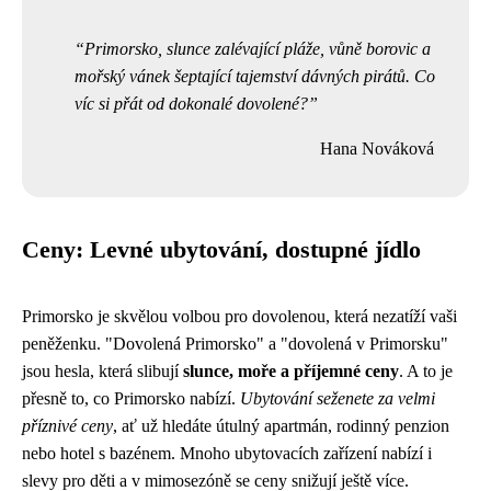
Primorsko, slunce zalévající pláže, vůně borovic a
mořský vánek šeptající tajemství dávných pirátů. Co
víc si přát od dokonalé dovolené?
Hana Nováková
Ceny: Levné ubytování, dostupné jídlo
Primorsko je skvělou volbou pro dovolenou, která nezatíží vaši
peněženku. "Dovolená Primorsko" a "dovolená v Primorsku"
jsou hesla, která slibují
slunce, moře a příjemné ceny
. A to je
přesně to, co Primorsko nabízí.
Ubytování seženete za velmi
příznivé ceny
, ať už hledáte útulný apartmán, rodinný penzion
nebo hotel s bazénem. Mnoho ubytovacích zařízení nabízí i
slevy pro děti a v mimosezóně se ceny snižují ještě více.