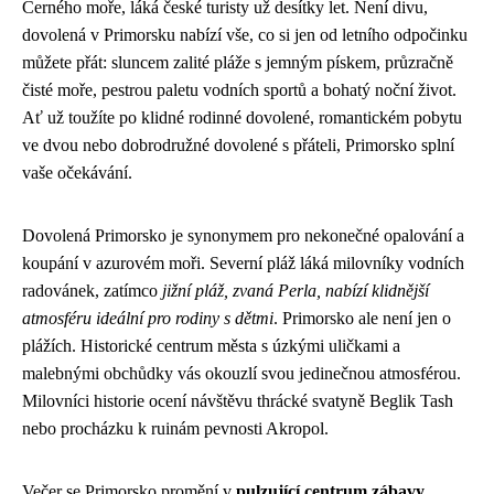
Černého moře, láká české turisty už desítky let. Není divu,
dovolená v Primorsku nabízí vše, co si jen od letního odpočinku
můžete přát: sluncem zalité pláže s jemným pískem, průzračně
čisté moře, pestrou paletu vodních sportů a bohatý noční život.
Ať už toužíte po klidné rodinné dovolené, romantickém pobytu
ve dvou nebo dobrodružné dovolené s přáteli, Primorsko splní
vaše očekávání.
Dovolená Primorsko je synonymem pro nekonečné opalování a
koupání v azurovém moři. Severní pláž láká milovníky vodních
radovánek, zatímco
jižní pláž, zvaná Perla, nabízí klidnější
atmosféru ideální pro rodiny s dětmi
. Primorsko ale není jen o
plážích. Historické centrum města s úzkými uličkami a
malebnými obchůdky vás okouzlí svou jedinečnou atmosférou.
Milovníci historie ocení návštěvu thrácké svatyně Beglik Tash
nebo procházku k ruinám pevnosti Akropol.
Večer se Primorsko promění v
pulzující centrum zábavy
.