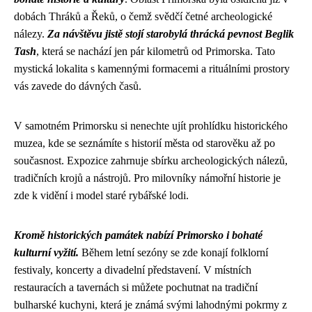
dobách Thráků a Řeků, o čemž svědčí četné archeologické
nálezy.
Za návštěvu jistě stojí starobylá thrácká pevnost Beglik
Tash
, která se nachází jen pár kilometrů od Primorska. Tato
mystická lokalita s kamennými formacemi a rituálními prostory
vás zavede do dávných časů.
V samotném Primorsku si nenechte ujít prohlídku historického
muzea, kde se seznámíte s historií města od starověku až po
současnost. Expozice zahrnuje sbírku archeologických nálezů,
tradičních krojů a nástrojů. Pro milovníky námořní historie je
zde k vidění i model staré rybářské lodi.
Kromě historických památek nabízí Primorsko i bohaté
kulturní vyžití.
Během letní sezóny se zde konají folklorní
festivaly, koncerty a divadelní představení. V místních
restauracích a tavernách si můžete pochutnat na tradiční
bulharské kuchyni, která je známá svými lahodnými pokrmy z