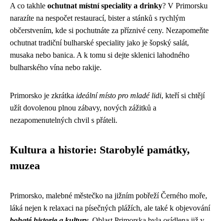
A co takhle
ochutnat místní speciality a drinky
? V Primorsku
narazíte na nespočet restaurací, bister a stánků s rychlým
občerstvením, kde si pochutnáte za příznivé ceny. Nezapomeňte
ochutnat tradiční bulharské speciality jako je šopský salát,
musaka nebo banica. A k tomu si dejte sklenici lahodného
bulharského vína nebo rakije.
Primorsko je zkrátka
ideální místo pro mladé lidi
, kteří si chtějí
užít dovolenou plnou zábavy, nových zážitků a
nezapomenutelných chvil s přáteli.
Kultura a historie: Starobylé památky,
muzea
Primorsko, malebné městečko na jižním pobřeží Černého moře,
láká nejen k relaxaci na písečných plážích, ale také k objevování
bohaté historie a kultury
. Oblast Primorska byla osídlena již v