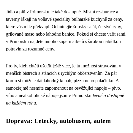
Jídlo a pití v Primorsku je také dostupné. Místní restaurace a
taverny lákají na voňavé speciality bulharské kuchyně za ceny,
které vás mile překvapí. Ochutnejte šopský salát, čerstvé ryby,
grilované maso nebo lahodné banice. Pokud si chcete vařit sami,
v Primorsku najdete mnoho supermarketů s širokou nabídkou
potravin za rozumné ceny.
Pro ty, kteří chtějí ušetřit ještě více, je tu možnost stravování v
menších bistrech a stáncích s rychlým občerstvením. Za pár
korun si můžete dát lahodný kebab, pizzu nebo palačinku. A
samozřejmě nesmíte zapomenout na osvěžující nápoje – pivo,
víno a nealkoholické nápoje jsou v Primorsku
levné a dostupné
na každém rohu
.
Doprava: Letecky, autobusem, autem