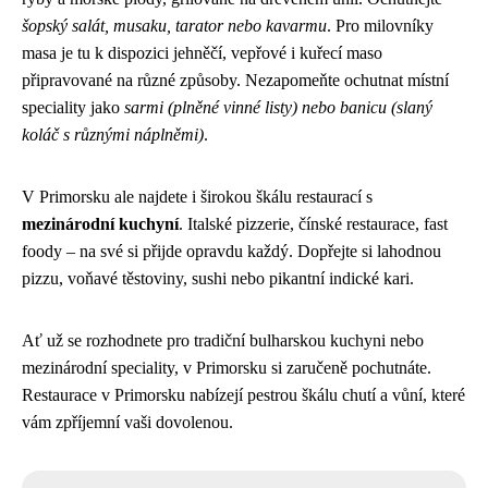
šopský salát, musaku, tarator nebo kavarmu
. Pro milovníky
masa je tu k dispozici jehněčí, vepřové i kuřecí maso
připravované na různé způsoby. Nezapomeňte ochutnat místní
speciality jako
sarmi (plněné vinné listy) nebo banicu (slaný
koláč s různými náplněmi)
.
V Primorsku ale najdete i širokou škálu restaurací s
mezinárodní kuchyní
. Italské pizzerie, čínské restaurace, fast
foody – na své si přijde opravdu každý. Dopřejte si lahodnou
pizzu, voňavé těstoviny, sushi nebo pikantní indické kari.
Ať už se rozhodnete pro tradiční bulharskou kuchyni nebo
mezinárodní speciality, v Primorsku si zaručeně pochutnáte.
Restaurace v Primorsku nabízejí pestrou škálu chutí a vůní, které
vám zpříjemní vaši dovolenou.