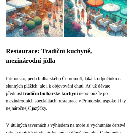
Restaurace: Tradiční kuchyně,
mezinárodní jídla
Primorsko, perla bulharského Černomoří, láká k odpočinku na
slunných plážích, ale i k objevování chutí. Ať už dáváte
přednost
tradiční bulharské kuchyni
nebo toužíte po
mezinárodních specialitách, restaurace v Primorsku uspokojí i ty
nejnáročnější jazýčky.
V útulných tavernách s výhledem na moře si vychutnáte čerstvé
ryby a mořské plody, grilované na dřevěném uhlí. Ochutnejte