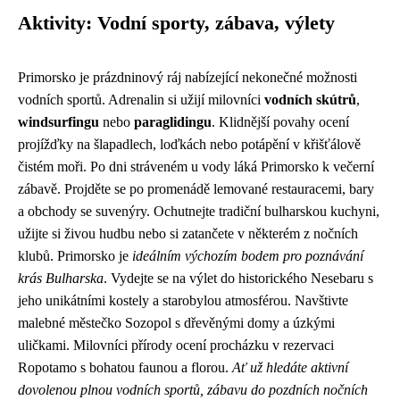
Aktivity: Vodní sporty, zábava, výlety
Primorsko je prázdninový ráj nabízející nekonečné možnosti
vodních sportů. Adrenalin si užijí milovníci
vodních skútrů
,
windsurfingu
nebo
paraglidingu
. Klidnější povahy ocení
projížďky na šlapadlech, loďkách nebo potápění v křišťálově
čistém moři. Po dni stráveném u vody láká Primorsko k večerní
zábavě. Projděte se po promenádě lemované restauracemi, bary
a obchody se suvenýry. Ochutnejte tradiční bulharskou kuchyni,
užijte si živou hudbu nebo si zatančete v některém z nočních
klubů. Primorsko je
ideálním výchozím bodem pro poznávání
krás Bulharska
. Vydejte se na výlet do historického Nesebaru s
jeho unikátními kostely a starobylou atmosférou. Navštivte
malebné městečko Sozopol s dřevěnými domy a úzkými
uličkami. Milovníci přírody ocení procházku v rezervaci
Ropotamo s bohatou faunou a florou.
Ať už hledáte aktivní
dovolenou plnou vodních sportů, zábavu do pozdních nočních