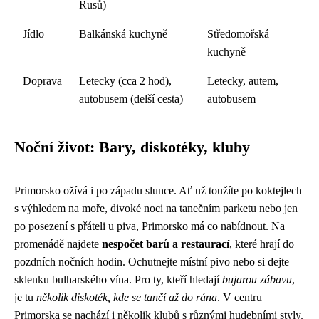
Rusů)
Jídlo
Balkánská kuchyně
Středomořská
kuchyně
Doprava
Letecky (cca 2 hod),
Letecky, autem,
autobusem (delší cesta)
autobusem
Noční život: Bary, diskotéky, kluby
Primorsko ožívá i po západu slunce. Ať už toužíte po koktejlech
s výhledem na moře, divoké noci na tanečním parketu nebo jen
po posezení s přáteli u piva, Primorsko má co nabídnout. Na
promenádě najdete
nespočet barů a restaurací
, které hrají do
pozdních nočních hodin. Ochutnejte místní pivo nebo si dejte
sklenku bulharského vína. Pro ty, kteří hledají
bujarou zábavu
,
je tu
několik diskoték, kde se tančí až do rána
. V centru
Primorska se nachází i několik klubů s různými hudebními styly.