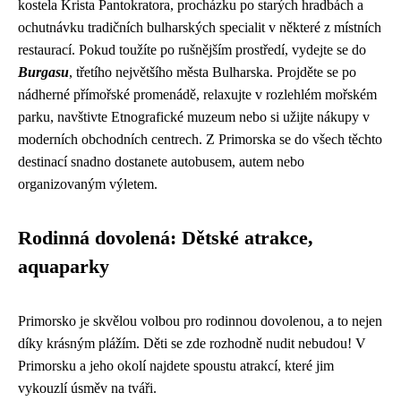
kostela Krista Pantokratora, procházku po starých hradbách a
ochutnávku tradičních bulharských specialit v některé z místních
restaurací. Pokud toužíte po rušnějším prostředí, vydejte se do
Burgasu
, třetího největšího města Bulharska. Projděte se po
nádherné přímořské promenádě, relaxujte v rozlehlém mořském
parku, navštivte Etnografické muzeum nebo si užijte nákupy v
moderních obchodních centrech. Z Primorska se do všech těchto
destinací snadno dostanete autobusem, autem nebo
organizovaným výletem.
Rodinná dovolená: Dětské atrakce,
aquaparky
Primorsko je skvělou volbou pro rodinnou dovolenou, a to nejen
díky krásným plážím. Děti se zde rozhodně nudit nebudou! V
Primorsku a jeho okolí najdete spoustu atrakcí, které jim
vykouzlí úsměv na tváři.