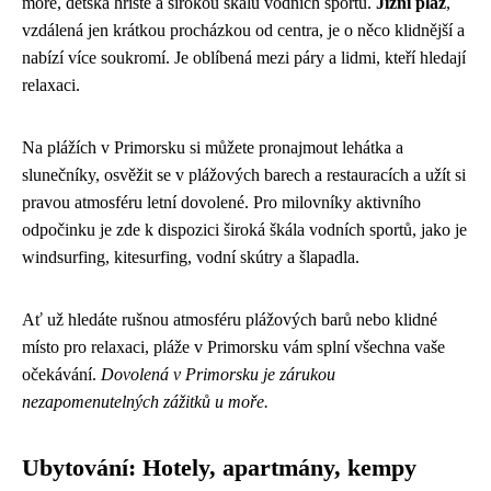
moře, dětská hřiště a širokou škálu vodních sportů.
Jižní pláž
,
vzdálená jen krátkou procházkou od centra, je o něco klidnější a
nabízí více soukromí. Je oblíbená mezi páry a lidmi, kteří hledají
relaxaci.
Na plážích v Primorsku si můžete pronajmout lehátka a
slunečníky, osvěžit se v plážových barech a restauracích a užít si
pravou atmosféru letní dovolené. Pro milovníky aktivního
odpočinku je zde k dispozici široká škála vodních sportů, jako je
windsurfing, kitesurfing, vodní skútry a šlapadla.
Ať už hledáte rušnou atmosféru plážových barů nebo klidné
místo pro relaxaci, pláže v Primorsku vám splní všechna vaše
očekávání.
Dovolená v Primorsku je zárukou
nezapomenutelných zážitků u moře.
Ubytování: Hotely, apartmány, kempy