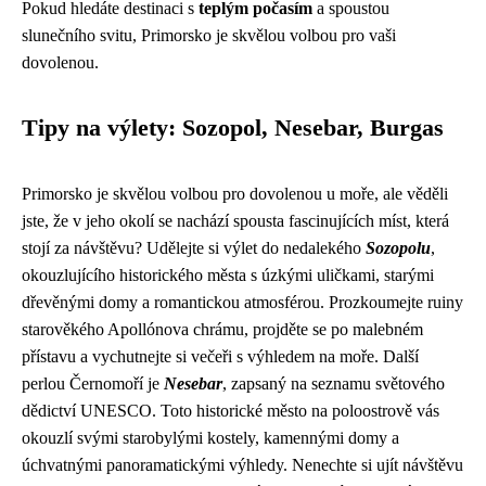
Pokud hledáte destinaci s
teplým počasím
a spoustou
slunečního svitu, Primorsko je skvělou volbou pro vaši
dovolenou.
Tipy na výlety: Sozopol, Nesebar, Burgas
Primorsko je skvělou volbou pro dovolenou u moře, ale věděli
jste, že v jeho okolí se nachází spousta fascinujících míst, která
stojí za návštěvu? Udělejte si výlet do nedalekého
Sozopolu
,
okouzlujícího historického města s úzkými uličkami, starými
dřevěnými domy a romantickou atmosférou. Prozkoumejte ruiny
starověkého Apollónova chrámu, projděte se po malebném
přístavu a vychutnejte si večeři s výhledem na moře. Další
perlou Černomoří je
Nesebar
, zapsaný na seznamu světového
dědictví UNESCO. Toto historické město na poloostrově vás
okouzlí svými starobylými kostely, kamennými domy a
úchvatnými panoramatickými výhledy. Nenechte si ujít návštěvu