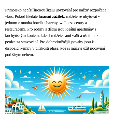
Primorsko nabízí širokou škálu ubytování pro každý rozpočet a
vkus. Pokud hledáte
luxusní zážitek
, můžete se ubytovat v
jednom z mnoha hotelů s bazény, wellness centry a
restauracemi. Pro rodiny s dětmi jsou ideální apartmány s
kuchyňským koutem, kde si můžete sami vařit a ušetřit tak
peníze za stravování. Pro dobrodružnější povahy jsou k
dispozici kempy v blízkosti pláže, kde si můžete užít nocování
pod širým nebem.