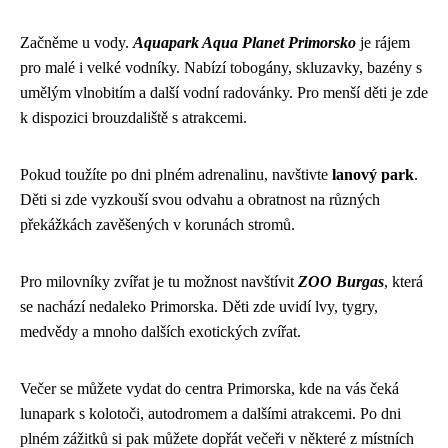
Začněme u vody.
Aquapark Aqua Planet Primorsko
je rájem
pro malé i velké vodníky. Nabízí tobogány, skluzavky, bazény s
umělým vlnobitím a další vodní radovánky. Pro menší děti je zde
k dispozici brouzdaliště s atrakcemi.
Pokud toužíte po dni plném adrenalinu, navštivte
lanový park
.
Děti si zde vyzkouší svou odvahu a obratnost na různých
překážkách zavěšených v korunách stromů.
Pro milovníky zvířat je tu možnost navštívit
ZOO Burgas
, která
se nachází nedaleko Primorska. Děti zde uvidí lvy, tygry,
medvědy a mnoho dalších exotických zvířat.
Večer se můžete vydat do centra Primorska, kde na vás čeká
lunapark s kolotoči, autodromem a dalšími atrakcemi. Po dni
plném zážitků si pak můžete dopřát večeři v některé z místních