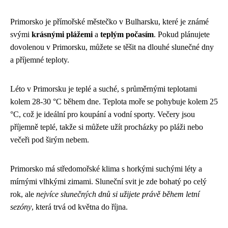
Primorsko je přímořské městečko v Bulharsku, které je známé
svými
krásnými plážemi
a
teplým počasím
. Pokud plánujete
dovolenou v Primorsku, můžete se těšit na dlouhé slunečné dny
a příjemné teploty.
Léto v Primorsku je teplé a suché, s průměrnými teplotami
kolem 28-30 °C během dne. Teplota moře se pohybuje kolem 25
°C, což je ideální pro koupání a vodní sporty. Večery jsou
příjemně teplé, takže si můžete užít procházky po pláži nebo
večeři pod širým nebem.
Primorsko má středomořské klima s horkými suchými léty a
mírnými vlhkými zimami. Sluneční svit je zde bohatý po celý
rok, ale
nejvíce slunečných dnů si užijete právě během letní
sezóny
, která trvá od května do října.