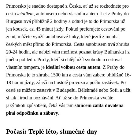
Primorsko je snadno dostupné z Česka, ať už se rozhodnete pro
cestu
letadlem
, autobusem nebo vlastním autem. Let z Prahy do
Burgasu trvá přibližně 2 hodiny a odtud je to do Primorska už
jen kousek, asi 45 minut jízdy. Pokud preferujete cestování po
zemi, můžete využít autobusové linky, které jezdí z mnoha
českých měst přímo do Primorska. Cesta autobusem trvá zhruba
20-24 hodin, ale nabízí vám možnost poznat krásy Bulharska i z
jiného pohledu. Pro ty, kteří si chtějí užít svobodu a cestovat
vlastním tempem, je
ideální volbou cesta autem
. Z Prahy do
Primorska je to zhruba 1500 km a cesta vám zabere přibližně 16-
18 hodin jízdy, záleží na hustotě provozu a počtu zastávek. Po
cestě se můžete zastavit v Budapešti, Bělehradě nebo Sofii a užít
si tak i trochu poznávání. Ať už se do Primorska vydáte
jakýmkoli způsobem, čeká vás tam
sluncem zalitá dovolená
plná odpočinku a zábavy
.
Počasí: Teplé léto, slunečné dny