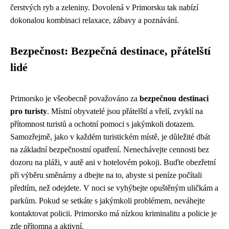
čerstvých ryb a zeleniny. Dovolená v Primorsku tak nabízí
dokonalou kombinaci relaxace, zábavy a poznávání.
Bezpečnost: Bezpečná destinace, přátelští
lidé
Primorsko je všeobecně považováno za
bezpečnou destinaci
pro turisty
. Místní obyvatelé jsou přátelští a vřelí, zvyklí na
přítomnost turistů a ochotní pomoci s jakýmkoli dotazem.
Samozřejmě, jako v každém turistickém místě, je důležité dbát
na základní bezpečnostní opatření. Nenechávejte cennosti bez
dozoru na pláži, v autě ani v hotelovém pokoji. Buďte obezřetní
při výběru směnárny a dbejte na to, abyste si peníze počítali
předtím, než odejdete. V noci se vyhýbejte opuštěným uličkám a
parkům. Pokud se setkáte s jakýmkoli problémem, neváhejte
kontaktovat policii. Primorsko má nízkou kriminalitu a policie je
zde přítomna a aktivní.