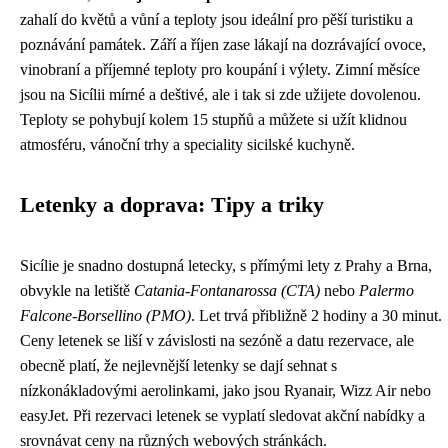
zahalí do květů a vůní a teploty jsou ideální pro pěší turistiku a
poznávání památek. Září a říjen zase lákají na dozrávající ovoce,
vinobraní a příjemné teploty pro koupání i výlety. Zimní měsíce
jsou na Sicílii mírné a deštivé, ale i tak si zde užijete dovolenou.
Teploty se pohybují kolem 15 stupňů a můžete si užít klidnou
atmosféru, vánoční trhy a speciality sicilské kuchyně.
Letenky a doprava: Tipy a triky
Sicílie je snadno dostupná letecky, s přímými lety z Prahy a Brna,
obvykle na letiště
Catania-Fontanarossa (CTA)
nebo
Palermo
Falcone-Borsellino (PMO)
. Let trvá přibližně 2 hodiny a 30 minut.
Ceny letenek se liší v závislosti na sezóně a datu rezervace, ale
obecně platí, že nejlevnější letenky se dají sehnat s
nízkonákladovými aerolinkami, jako jsou Ryanair, Wizz Air nebo
easyJet. Při rezervaci letenek se vyplatí sledovat akční nabídky a
srovnávat ceny na různých webových stránkách.