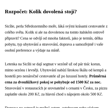
Rozpočet: Kolik dovolená stojí?
Sicílie, perla Středozemního moře, láká svými krásami cestovatele z
celého světa. Kolik si ale na dovolenou na tomto italském ostrově
připravit? Cena se odvíjí od mnoha faktorů, jako je termín, délka
pobytu, typ ubytování a stravování, doprava a samozřejmě i vaše
osobní preference a výdaje na místě.
Letenka na Sicílii se dají segtnat v sezóně už od pár tisíc korun,
mimo sezónu i levněji. Ubytování nabízí širokou škálu od kempů a
hostelů pro nenáročné cestovatele až po luxusní hotely.
Průměrná
cena za dvoulůžkový pokoj se pohybuje od 1500 Kč za noc.
Stravování v restauracích je srovnatelné s cenami v Česku, za pizzu
zaplatíte okolo 200 Kč, za hlavní chod s nápojem okolo 500 Kč.
Doprava po ostrově je možná autem, autobusem nebo vlakem.