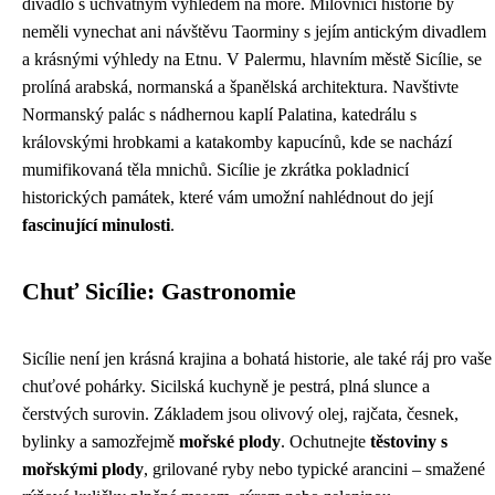
divadlo s úchvatným výhledem na moře. Milovníci historie by
neměli vynechat ani návštěvu Taorminy s jejím antickým divadlem
a krásnými výhledy na Etnu. V Palermu, hlavním městě Sicílie, se
prolíná arabská, normanská a španělská architektura. Navštivte
Normanský palác s nádhernou kaplí Palatina, katedrálu s
královskými hrobkami a katakomby kapucínů, kde se nachází
mumifikovaná těla mnichů. Sicílie je zkrátka pokladnicí
historických památek, které vám umožní nahlédnout do její
fascinující minulosti
.
Chuť Sicílie: Gastronomie
Sicílie není jen krásná krajina a bohatá historie, ale také ráj pro vaše
chuťové pohárky. Sicilská kuchyně je pestrá, plná slunce a
čerstvých surovin. Základem jsou olivový olej, rajčata, česnek,
bylinky a samozřejmě
mořské plody
. Ochutnejte
těstoviny s
mořskými plody
, grilované ryby nebo typické arancini – smažené