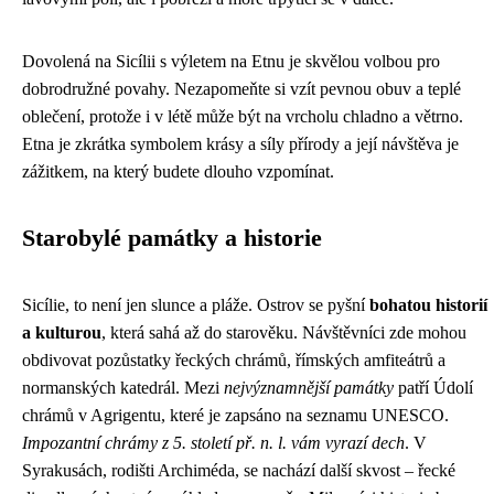
Dovolená na Sicílii s výletem na Etnu je skvělou volbou pro
dobrodružné povahy. Nezapomeňte si vzít pevnou obuv a teplé
oblečení, protože i v létě může být na vrcholu chladno a větrno.
Etna je zkrátka symbolem krásy a síly přírody a její návštěva je
zážitkem, na který budete dlouho vzpomínat.
Starobylé památky a historie
Sicílie, to není jen slunce a pláže. Ostrov se pyšní
bohatou historií
a kulturou
, která sahá až do starověku. Návštěvníci zde mohou
obdivovat pozůstatky řeckých chrámů, římských amfiteátrů a
normanských katedrál. Mezi
nejvýznamnější památky
patří Údolí
chrámů v Agrigentu, které je zapsáno na seznamu UNESCO.
Impozantní chrámy z 5. století př. n. l. vám vyrazí dech
. V
Syrakusách, rodišti Archiméda, se nachází další skvost – řecké