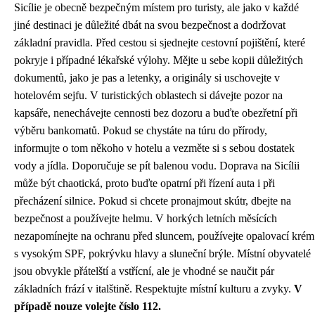
Sicílie je obecně bezpečným místem pro turisty, ale jako v každé
jiné destinaci je důležité dbát na svou bezpečnost a dodržovat
základní pravidla. Před cestou si sjednejte cestovní pojištění, které
pokryje i případné lékařské výlohy. Mějte u sebe kopii důležitých
dokumentů, jako je pas a letenky, a originály si uschovejte v
hotelovém sejfu. V turistických oblastech si dávejte pozor na
kapsáře, nenechávejte cennosti bez dozoru a buďte obezřetní při
výběru bankomatů. Pokud se chystáte na túru do přírody,
informujte o tom někoho v hotelu a vezměte si s sebou dostatek
vody a jídla. Doporučuje se pít balenou vodu. Doprava na Sicílii
může být chaotická, proto buďte opatrní při řízení auta i při
přecházení silnice. Pokud si chcete pronajmout skútr, dbejte na
bezpečnost a používejte helmu. V horkých letních měsících
nezapomínejte na ochranu před sluncem, používejte opalovací krém
s vysokým SPF, pokrývku hlavy a sluneční brýle. Místní obyvatelé
jsou obvykle přátelští a vstřícní, ale je vhodné se naučit pár
základních frází v italštině. Respektujte místní kulturu a zvyky.
V
případě nouze volejte číslo 112.