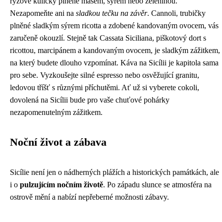
rýžové kuličky plněné masem, sýrem nebo zeleninou.
Nezapomeňte ani na
sladkou tečku na závěr
. Cannoli, trubičky
plněné sladkým sýrem ricotta a zdobené kandovaným ovocem, vás
zaručeně okouzlí. Stejně tak Cassata Siciliana, piškotový dort s
ricottou, marcipánem a kandovaným ovocem, je sladkým zážitkem,
na který budete dlouho vzpomínat. Káva na Sicílii je kapitola sama
pro sebe. Vyzkoušejte silné espresso nebo osvěžující granitu,
ledovou tříšť s různými příchutěmi. Ať už si vyberete cokoli,
dovolená na Sicílii bude pro vaše chuťové pohárky
nezapomenutelným zážitkem.
Noční život a zábava
Sicílie není jen o nádherných plážích a historických památkách, ale
i o
pulzujícím nočním životě
. Po západu slunce se atmosféra na
ostrově mění a nabízí nepřeberné možnosti zábavy.