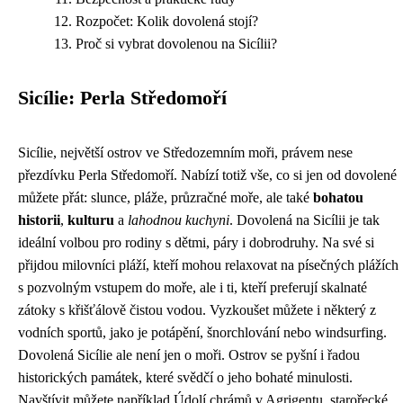
Rozpočet: Kolik dovolená stojí?
Proč si vybrat dovolenou na Sicílii?
Sicílie: Perla Středomoří
Sicílie, největší ostrov ve Středozemním moři, právem nese
přezdívku Perla Středomoří. Nabízí totiž vše, co si jen od dovolené
můžete přát: slunce, pláže, průzračné moře, ale také
bohatou
historii
,
kulturu
a
lahodnou kuchyni
. Dovolená na Sicílii je tak
ideální volbou pro rodiny s dětmi, páry i dobrodruhy. Na své si
přijdou milovníci pláží, kteří mohou relaxovat na písečných plážích
s pozvolným vstupem do moře, ale i ti, kteří preferují skalnaté
zátoky s křišťálově čistou vodou. Vyzkoušet můžete i některý z
vodních sportů, jako je potápění, šnorchlování nebo windsurfing.
Dovolená Sicílie ale není jen o moři. Ostrov se pyšní i řadou
historických památek, které svědčí o jeho bohaté minulosti.
Navštívit můžete například Údolí chrámů v Agrigentu, starořecké