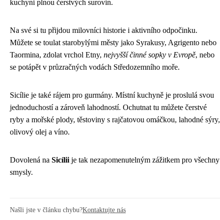
kuchyni plnou čerstvých surovin.
Na své si tu přijdou milovníci historie i aktivního odpočinku.
Můžete se toulat starobylými městy jako Syrakusy, Agrigento nebo
Taormina, zdolat vrchol Etny,
nejvyšší činné sopky v Evropě
, nebo
se potápět v průzračných vodách Středozemního moře.
Sicílie je také rájem pro gurmány. Místní kuchyně je proslulá svou
jednoduchostí a zároveň lahodností. Ochutnat tu můžete čerstvé
ryby a mořské plody, těstoviny s rajčatovou omáčkou, lahodné sýry,
olivový olej a víno.
Dovolená na
Sicílii
je tak nezapomenutelným zážitkem pro všechny
smysly.
Našli jste v článku chybu?
Kontaktujte nás