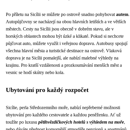
Po příletu na Sicílii se můžete po ostrově snadno pohybovat
autem
.
Autopůjčovny se nacházejí na obou hlavních letištích a ve větších
městech. Cesty na Sicílii jsou obecně v dobrém stavu, ale v
horských oblastech mohou být úzké a klikaté. Pokud si nechcete
půjčovat auto, můžete využít i veřejnou dopravu. Autobusy spojují
všechna hlavní města a turistické destinace na ostrově. Vlaková
doprava je na Sicílii pomalejší, ale nabízí malebné výhledy na
krajinu. Pro kratší vzdálenosti a prozkoumávání menších měst a
vesnic se hodí skútry nebo kola.
Ubytování pro každý rozpočet
Sicílie, perla Středozemního moře, nabízí nepřeberné možnosti
ubytování pro každého cestovatele a každou peněženku. Ať už
toužíte po luxusu
pětihvězdičkových hotelů s výhledem na moře
,
nebo dáváte přednost komornější atmosféře penzionů a apartmánů,