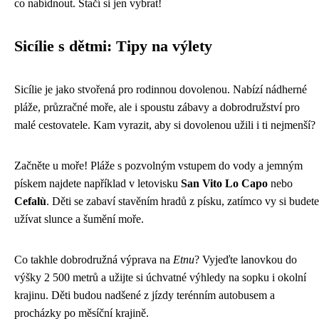
co nabídnout. Stačí si jen vybrat!
Sicílie s dětmi: Tipy na výlety
Sicílie je jako stvořená pro rodinnou dovolenou. Nabízí nádherné
pláže, průzračné moře, ale i spoustu zábavy a dobrodružství pro
malé cestovatele. Kam vyrazit, aby si dovolenou užili i ti nejmenší?
Začněte u moře! Pláže s pozvolným vstupem do vody a jemným
pískem najdete například v letovisku
San Vito Lo Capo
nebo
Cefalù
. Děti se zabaví stavěním hradů z písku, zatímco vy si budete
užívat slunce a šumění moře.
Co takhle dobrodružná výprava na
Etnu
? Vyjeďte lanovkou do
výšky 2 500 metrů a užijte si úchvatné výhledy na sopku i okolní
krajinu. Děti budou nadšené z jízdy terénním autobusem a
procházky po měsíční krajině.