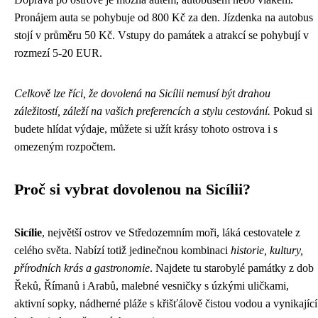
Pronájem auta se pohybuje od 800 Kč za den. Jízdenka na autobus
stojí v průměru 50 Kč. Vstupy do památek a atrakcí se pohybují v
rozmezí 5-20 EUR.
Celkově lze říci, že dovolená na Sicílii nemusí být drahou
záležitostí, záleží na vašich preferencích a stylu cestování.
Pokud si
budete hlídat výdaje, můžete si užít krásy tohoto ostrova i s
omezeným rozpočtem.
Proč si vybrat dovolenou na Sicílii?
Sicílie
, největší ostrov ve Středozemním moři, láká cestovatele z
celého světa. Nabízí totiž jedinečnou kombinaci
historie, kultury,
přírodních krás a gastronomie
. Najdete tu starobylé památky z dob
Řeků, Římanů i Arabů, malebné vesničky s úzkými uličkami,
aktivní sopky, nádherné pláže s křišťálově čistou vodou a vynikající