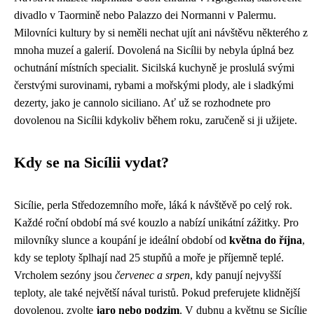
divadlo v Taormině nebo Palazzo dei Normanni v Palermu.
Milovníci kultury by si neměli nechat ujít ani návštěvu některého z
mnoha muzeí a galerií. Dovolená na Sicílii by nebyla úplná bez
ochutnání místních specialit. Sicilská kuchyně je proslulá svými
čerstvými surovinami, rybami a mořskými plody, ale i sladkými
dezerty, jako je cannolo siciliano. Ať už se rozhodnete pro
dovolenou na Sicílii kdykoliv během roku, zaručeně si ji užijete.
Kdy se na Sicílii vydat?
Sicílie, perla Středozemního moře, láká k návštěvě po celý rok.
Každé roční období má své kouzlo a nabízí unikátní zážitky. Pro
milovníky slunce a koupání je ideální období od
května do října
,
kdy se teploty šplhají nad 25 stupňů a moře je příjemně teplé.
Vrcholem sezóny jsou
červenec a srpen
, kdy panují nejvyšší
teploty, ale také největší nával turistů. Pokud preferujete klidnější
dovolenou, zvolte
jaro nebo podzim
. V dubnu a květnu se Sicílie