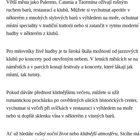
Větší města jako Palermo, Catania a Taormina ožívají rušným
ruchem barů, restaurací a klubů. Můžete si vychutnat aperitiv v
některém z mnohých stylových barů s výhledem na moře, ochutnat
místní speciality v tradiční trattorii nebo si zatančit v rytmu moderní
hudby v některém z klubů.
Pro milovníky živé hudby je tu široká škála možností od jazzových
klubů po koncerty pod otevřeným nebem. V letních měsících se na
náměstích a v parcích konají festivaly a koncerty, které lákají jak
místní, tak turisty.
Pokud dáváte přednost klidnějšímu večeru, můžete si užít
romantickou procházku po osvětlených ulicích historických center,
vychutnat si večeři při svíčkách v restauraci s výhledem na moře
nebo si dopřát sklenku vína v některém z vinných barů.
Ať už hledáte
rušný noční život
nebo
klidnější atmosféru
, Sicílie má