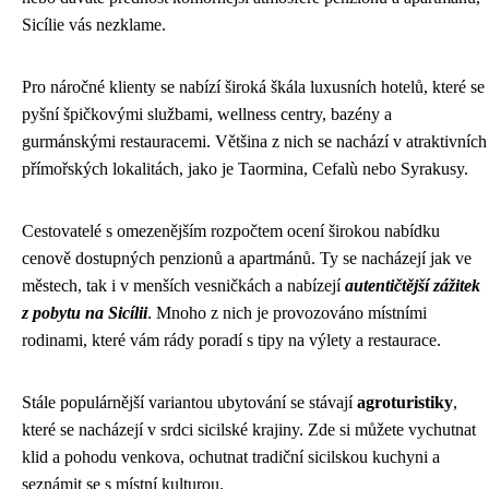
Sicílie vás nezklame.
Pro náročné klienty se nabízí široká škála luxusních hotelů, které se
pyšní špičkovými službami, wellness centry, bazény a
gurmánskými restauracemi. Většina z nich se nachází v atraktivních
přímořských lokalitách, jako je Taormina, Cefalù nebo Syrakusy.
Cestovatelé s omezenějším rozpočtem ocení širokou nabídku
cenově dostupných penzionů a apartmánů. Ty se nacházejí jak ve
městech, tak i v menších vesničkách a nabízejí
autentičtější zážitek
z pobytu na Sicílii
. Mnoho z nich je provozováno místními
rodinami, které vám rády poradí s tipy na výlety a restaurace.
Stále populárnější variantou ubytování se stávají
agroturistiky
,
které se nacházejí v srdci sicilské krajiny. Zde si můžete vychutnat
klid a pohodu venkova, ochutnat tradiční sicilskou kuchyni a
seznámit se s místní kulturou.