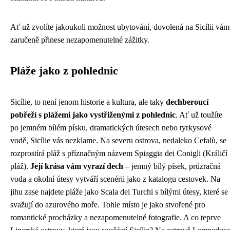
Ať už zvolíte jakoukoli možnost ubytování, dovolená na Sicílii vám
zaručeně přinese nezapomenutelné zážitky.
Pláže jako z pohlednic
Sicílie, to není jenom historie a kultura, ale taky
dechberoucí
pobřeží s plážemi jako vystřiženými z pohlednic
. Ať už toužíte
po jemném bílém písku, dramatických útesech nebo tyrkysové
vodě, Sicílie vás nezklame. Na severu ostrova, nedaleko Cefalù, se
rozprostírá pláž s příznačným názvem Spiaggia dei Conigli (Králičí
pláž).
Její krása vám vyrazí dech
– jemný bílý písek, průzračná
voda a okolní útesy vytváří scenérii jako z katalogu cestovek. Na
jihu zase najdete pláže jako Scala dei Turchi s bílými útesy, které se
svažují do azurového moře. Tohle místo je jako stvořené pro
romantické procházky a nezapomenutelné fotografie. A co teprve