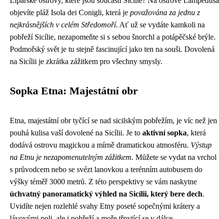
Liparské ostrovy, které jsou součástí Sicílie? Na ostrově Lampedusa
objevíte pláž Isola dei Conigli, která je
považována za jednu z
nejkrásnějších v celém Středomoří
. Ať už se vydáte kamkoli na
pobřeží Sicílie, nezapomeňte si s sebou šnorchl a potápěčské brýle.
Podmořský svět je tu stejně fascinující jako ten na souši. Dovolená
na Sicílii je zkrátka zážitkem pro všechny smysly.
Sopka Etna: Majestátní obr
Etna, majestátní obr tyčící se nad sicilským pobřežím, je víc než jen
pouhá kulisa vaší dovolené na Sicílii. Je to
aktivní sopka
, která
dodává ostrovu magickou a mírně dramatickou atmosféru.
Výstup
na Etnu je nezapomenutelným zážitkem.
Můžete se vydat na vrchol
s průvodcem nebo se svézt lanovkou a terénním autobusem do
výšky téměř 3000 metrů. Z této perspektivy se vám naskytne
úchvatný panoramatický výhled na Sicílii, který bere dech
.
Uvidíte nejen rozlehlé svahy Etny poseté sopečnými krátery a
lávovými poli, ale i pobřeží a moře třpytící se v dálce.