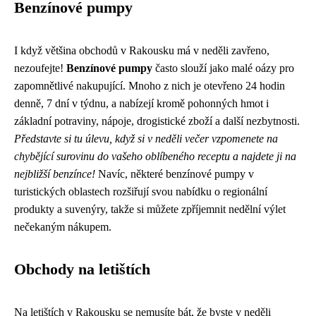
Benzínové pumpy
I když většina obchodů v Rakousku má v neděli zavřeno,
nezoufejte!
Benzínové pumpy
často slouží jako malé oázy pro
zapomnětlivé nakupující. Mnoho z nich je otevřeno 24 hodin
denně, 7 dní v týdnu, a nabízejí kromě pohonných hmot i
základní potraviny, nápoje, drogistické zboží a další nezbytnosti.
Představte si tu úlevu, když si v neděli večer vzpomenete na
chybějící surovinu do vašeho oblíbeného receptu a najdete ji na
nejbližší benzínce!
Navíc, některé benzínové pumpy v
turistických oblastech rozšiřují svou nabídku o regionální
produkty a suvenýry, takže si můžete zpříjemnit nedělní výlet
nečekaným nákupem.
Obchody na letištích
Na letištích v Rakousku se nemusíte bát, že byste v neděli