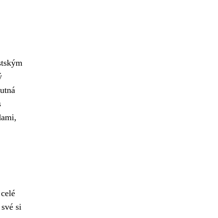
stským
ý
utná
s
dami,
 celé
své si