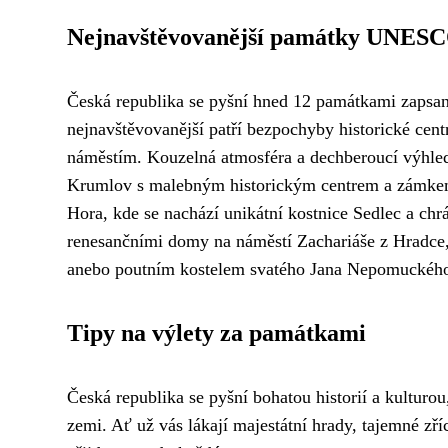
Nejnavštěvovanější památky UNES
Česká republika se pyšní hned 12 památkami zaps
nejnavštěvovanější patří bezpochyby historické c
náměstím. Kouzelná atmosféra a dechberoucí výhledy
Krumlov s malebným historickým centrem a zámkem
Hora, kde se nachází unikátní kostnice Sedlec a ch
renesančními domy na náměstí Zachariáše z Hradce
anebo poutním kostelem svatého Jana Nepomuckého
Tipy na výlety za památkami
Česká republika se pyšní bohatou historií a kulturo
zemi. Ať už vás lákají majestátní hrady, tajemné zř