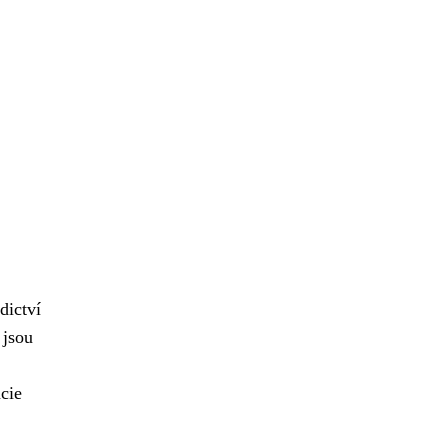
dictví
 jsou
ncie