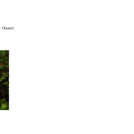
e:
Ostatní