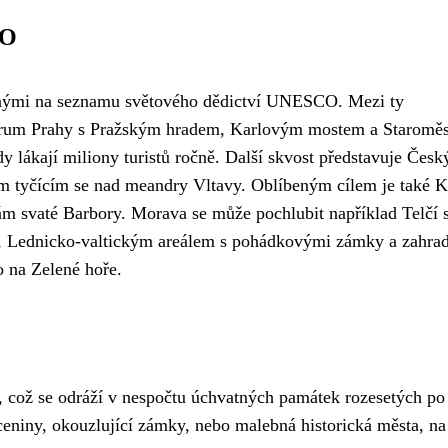
CO
anými na seznamu světového dědictví UNESCO. Mezi ty
entrum Prahy s Pražským hradem, Karlovým mostem a Staromě
 lákají miliony turistů ročně. Další skvost představuje Česk
 tyčícím se nad meandry Vltavy. Oblíbeným cílem je také K
rám svaté Barbory. Morava se může pochlubit například Telčí 
, Lednicko-valtickým areálem s pohádkovými zámky a zahra
 na Zelené hoře.
u, což se odráží v nespočtu úchvatných památek rozesetých po
íceniny, okouzlující zámky, nebo malebná historická města, na 