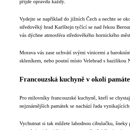
přijde opravdu každý.
Vydejte se například do jižních Čech a nechte se
středověký hrad Karlštejn tyčící se nad řekou Bero
vás dýchne atmosféra středověkého hornického měst
Morava vás zase uchvátí svými vinicemi a barokní
skleníkem, nebo poutní místo Velehrad s bazilikou 
Francouzská kuchyně v okolí památ
Pro milovníky francouzské kuchyně, kteří se chystaj
nejznámějších památek se nachází řada vynikajících r
Vychutnat si tak můžete lahodnou cibulačku, šneky