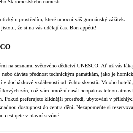
ebo Staroměstského náměstí.
ntickým prostředím, které umocní váš gurmánský zážitek.
istotu, že si na vás udělají čas. Bon appétit!
ESCO
nými na seznamu světového dědictví UNESCO. Ať už vás láka
, nebo dáváte přednost technickým památkám, jako je hornic
ní v docházkové vzdálenosti od těchto skvostů. Mnoho hotelů,
mátkových zón, což vám umožní nasát neopakovatelnou atmosf
. Pokud preferujete klidnější prostředí, ubytování v přilehlýc
snadnou dostupnost do centra dění. Nezapomeňte si rezervova
d cestujete v hlavní sezóně.