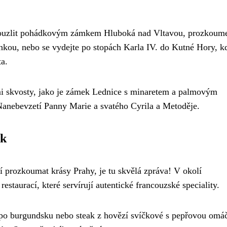
 okouzlit pohádkovým zámkem Hluboká nad Vltavou, prozkoume
unkou, nebo se vydejte po stopách Karla IV. do Kutné Hory, k
a.
mi skvosty, jako je zámek Lednice s minaretem a palmovým
Nanebevzetí Panny Marie a svatého Cyrila a Metoděje.
ek
í prozkoumat krásy Prahy, je tu skvělá zpráva! V okolí
estaurací, které servírují autentické francouzské speciality.
 po burgundsku nebo steak z hovězí svíčkové s pepřovou omá