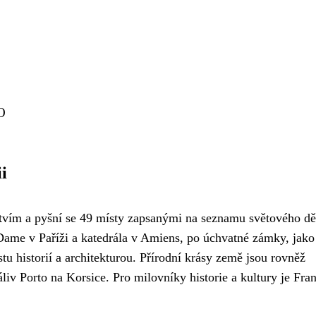
O
i
tvím a pyšní se 49 místy zapsanými na seznamu světového dě
ame v Paříži a katedrála v Amiens, po úchvatné zámky, jako
stu historií a architekturou. Přírodní krásy země jsou rovněž
liv Porto na Korsice. Pro milovníky historie a kultury je Fra