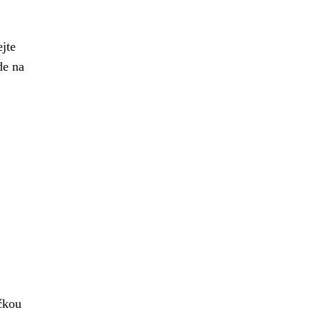
jte
de na
čkou