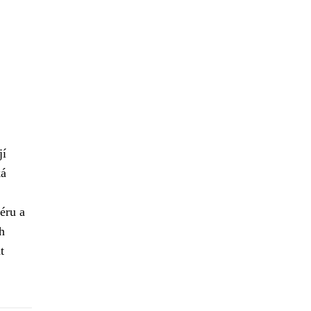
jí
ká
éru a
h
t