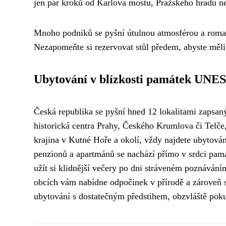
jen pár kroků od Karlova mostu, Pražského hradu n
Mnoho podniků se pyšní útulnou atmosférou a roma
Nezapomeňte si rezervovat stůl předem, abyste měli j
Ubytování v blízkosti památek UN
Česká republika se pyšní hned 12 lokalitami zapsa
historická centra Prahy, Českého Krumlova či Telče
krajina v Kutné Hoře a okolí, vždy najdete ubytová
penzionů a apartmánů se nachází přímo v srdci pa
užít si klidnější večery po dni stráveném poznáváním
obcích vám nabídne odpočinek v přírodě a zároveň 
ubytování s dostatečným předstihem, obzvláště poku