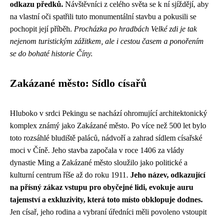
odkazu předků.
Návštěvníci z celého světa se k ní sjíždějí, aby
na vlastní oči spatřili tuto monumentální stavbu a pokusili se
pochopit její příběh.
Procházka po hradbách Velké zdi je tak
nejenom turistickým zážitkem, ale i cestou časem a ponořením
se do bohaté historie Číny.
Zakázané město: Sídlo císařů
Hluboko v srdci Pekingu se nachází ohromující architektonický
komplex známý jako Zakázané město. Po více než 500 let bylo
toto rozsáhlé bludiště paláců, nádvoří a zahrad sídlem císařské
moci v Číně. Jeho stavba započala v roce 1406 za vlády
dynastie Ming a Zakázané město sloužilo jako politické a
kulturní centrum říše až do roku 1911.
Jeho název, odkazující
na přísný zákaz vstupu pro obyčejné lidi, evokuje auru
tajemství a exkluzivity, která toto místo obklopuje dodnes.
Jen císař, jeho rodina a vybraní úředníci měli povoleno vstoupit