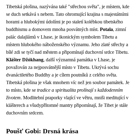
Tibetská plošina, nazývána také "střechou světa", je místem, kde
se duch setkává s nebem. Tato ohromující krajina s majestátními
horami a hlubokými údolími je po staletí kolébkou tibetského
buddhismu a domovem mnoha posvátných míst.
Potala
, zimní
palác dalajlámů v Lhase, je ikonickým symbolem Tibetu a
místem hlubokého náboženského významu. Jeho zlaté střechy a
bílé zdi se tyčí nad městem a připomínají duchovní srdce Tibetu.
Klášter Džókhang
, další významná památka v Lhase, je
považován za nejposvátnější místo v Tibetu. Ukrývá sochu
dvanáctiletého Buddhy a je cílem poutníků z celého světa.
Tibetská plošina je však mnohem víc než jen soubor památek. Je
to místo, kde se
tradice a spiritualita prolínají s každodenním
životem
. Modlitební praporky vlající ve větru, mniši meditující v
klášterech a všudypřítomné mantry připomínají, že Tibet je stále
duchovním srdcem.
Poušť Gobi: Drsná krása