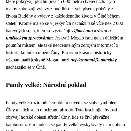
které pokrývají plochu přes 45 000 metrů čtverečních. Tyto
malby zobrazují výjevy z buddhistických písem, příběhy z
života Buddhy a výjevy z každodenního života v Číně během
staletí. Kromě maleb se v jeskyních nachází také více než 2 000
barevných soch, které se vyznačují
výjimečnou krásou a
uměleckým zpracováním
. Jeskyně Mogao jsou nejen důležitým
poutním místem, ale také neocenitelným zdrojem informací o
historii, kultuře a umění Číny. Pro svou krásu a historický
význam patří jeskyně Mogao mezi
nejvýznamnější památky
nacházející se v Číně.
Pandy velké: Národní poklad
Pandy velké, roztomilí černobílí medvědi, se staly symbolem
Číny a jejích snah o ochranu přírody. Tyto fascinující bytosti
obývají horské oblasti střední Číny, kde se živí převážně
bambusem. V minulosti se pandy velké vyskytovaly na mnohem