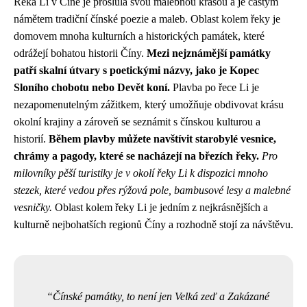
Řeka Li v Číně je proslulá svou malebnou krásou a je častým
námětem tradiční čínské poezie a maleb. Oblast kolem řeky je
domovem mnoha kulturních a historických památek, které
odrážejí bohatou historii Číny.
Mezi nejznámější památky
patří skalní útvary s poetickými názvy, jako je Kopec
Sloního chobotu nebo Devět koní.
Plavba po řece Li je
nezapomenutelným zážitkem, který umožňuje obdivovat krásu
okolní krajiny a zároveň se seznámit s čínskou kulturou a
historií.
Během plavby můžete navštívit starobylé vesnice,
chrámy a pagody, které se nacházejí na březích řeky.
Pro
milovníky pěší turistiky je v okolí řeky Li k dispozici mnoho
stezek, které vedou přes rýžová pole, bambusové lesy a malebné
vesničky.
Oblast kolem řeky Li je jedním z nejkrásnějších a
kulturně nejbohatších regionů Číny a rozhodně stojí za návštěvu.
Čínské památky, to není jen Velká zeď a Zakázané