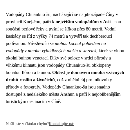
Vodopády Chuankuo-šu, nacházející se na jihozápadě Číny v
provincii Kuej-čou, patří k
největším vodopádům v Asii
. Jsou
součástí perlové řeky a pyšní se šířkou přes 80 metrů. Vodní
kaskády se řítí z výšky 74 metrů a vytváří tak dechberoucí
podívanou.
Návštěvníci se mohou kochat pohledem na
vodopády z mnoha vyhlídkových plošin a stezetek
, které se vinou
okolní bujnou vegetací. Díky své poloze v srdci přírody a
vlhkému klimatu jsou vodopády Chuankuo-šu obklopeny
bohatou flórou a faunou.
Oblast je domovem mnoha vzácných
druhů rostlin a živočichů
, což z ní činí ráj pro milovníky
přírody a fotografy. Vodopády Chuankuo-šu jsou snadno
dostupné z nedalekého města Anshun a patří k nejoblíbenějším
turistickým destinacím v Číně.
Našli jste v článku chybu?
Kontaktujte nás