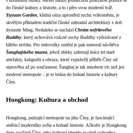
s luxusními butiky. Město nabízí jedinečnou příležitost ponořit se
do čínské kultury a historie, a to i přes svou moderní tvář.
Yuyuan Garden
, klidná oáza uprostřed ruchu velkoměsta, je
skvělým příkladem tradiční čínské zahradní architektury z dob
dynastie Ming. Nedaleko se nachází
Chrám nefritového
Buddhy
, který uchovává vzácné sochy Buddhy vyřezávané z
bílého nefritu. Pro milovníky umění je pak nutností návštěva
Šanghajského muzea
, jehož sbírky zahrnují tisíce let staré
artefakty, kaligrafii a obrazy, které vyprávějí příběh Číny od
starověku až po současnost. Šanghaj je tak mnohem víc než jen
moderní metropole – je to brána do bohaté historie a kultury
Číny.
Hongkong: Kultura a obchod
Hongkong, pulzující metropole na jihu Číny, je fascinující
směsicí moderního světa a bohaté historie. Ačkoliv je Hongkong
dnes součástí Číny, jeho kulturní identita je silně ovlivněna