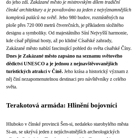
do jeho zdí.
Zakázané město je mistrovským dílem tradiční
čínské architektury a je považováno za jeden z nejvýznamnějších
komplexů paláců na světě.
Jeho 980 budov, rozmístěných na
ploše přes 720 000 metrů čtverečních, je příkladem složitého
designu a symboliky. Od majestátního Síní Nejvyšší harmonie,
kde císař přijímal hosty, až po klidné Císařské zahrady,
Zakázané město nabízí fascinující pohled do světa císařské Číny.
Dnes je Zakázané město zapsáno na seznamu světového
dědictví UNESCO a je jednou z nejnavštěvovanějších
turistických atrakcí v Číně.
Jeho krása a historický význam z
něj činí nezapomenutelnou destinaci pro návštěvníky z celého
světa.
Terakotová armáda: Hlinění bojovníci
Hluboko v čínské provincii Šen-si, nedaleko starobylého města
Si-an, se ukrývá jeden z nejúchvatnějších archeologických