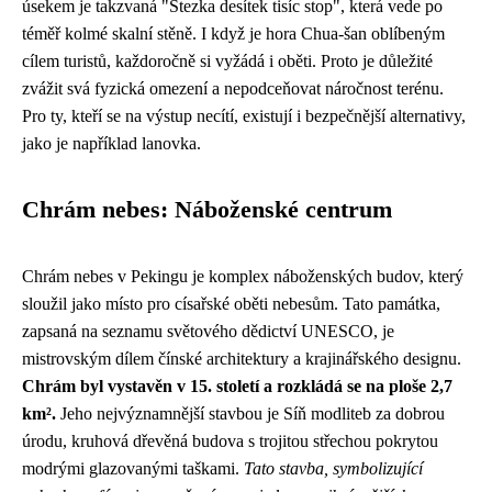
úsekem je takzvaná "Stezka desítek tisíc stop", která vede po
téměř kolmé skalní stěně. I když je hora Chua-šan oblíbeným
cílem turistů, každoročně si vyžádá i oběti. Proto je důležité
zvážit svá fyzická omezení a nepodceňovat náročnost terénu.
Pro ty, kteří se na výstup necítí, existují i ​​bezpečnější alternativy,
jako je například lanovka.
Chrám nebes: Náboženské centrum
Chrám nebes v Pekingu je komplex náboženských budov, který
sloužil jako místo pro císařské oběti nebesům. Tato památka,
zapsaná na seznamu světového dědictví UNESCO, je
mistrovským dílem čínské architektury a krajinářského designu.
Chrám byl vystavěn v 15. století a rozkládá se na ploše 2,7
km².
Jeho nejvýznamnější stavbou je Síň modliteb za dobrou
úrodu, kruhová dřevěná budova s trojitou střechou pokrytou
modrými glazovanými taškami.
Tato stavba, symbolizující