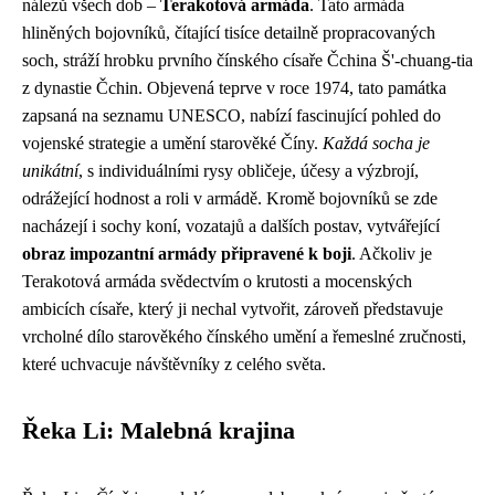
nálezů všech dob –
Terakotová armáda
. Tato armáda
hliněných bojovníků, čítající tisíce detailně propracovaných
soch, stráží hrobku prvního čínského císaře Čchina Š'-chuang-tia
z dynastie Čchin. Objevená teprve v roce 1974, tato památka
zapsaná na seznamu UNESCO, nabízí fascinující pohled do
vojenské strategie a umění starověké Číny.
Každá socha je
unikátní
, s individuálními rysy obličeje, účesy a výzbrojí,
odrážející hodnost a roli v armádě. Kromě bojovníků se zde
nacházejí i sochy koní, vozatajů a dalších postav, vytvářející
obraz impozantní armády připravené k boji
. Ačkoliv je
Terakotová armáda svědectvím o krutosti a mocenských
ambicích císaře, který ji nechal vytvořit, zároveň představuje
vrcholné dílo starověkého čínského umění a řemeslné zručnosti,
které uchvacuje návštěvníky z celého světa.
Řeka Li: Malebná krajina