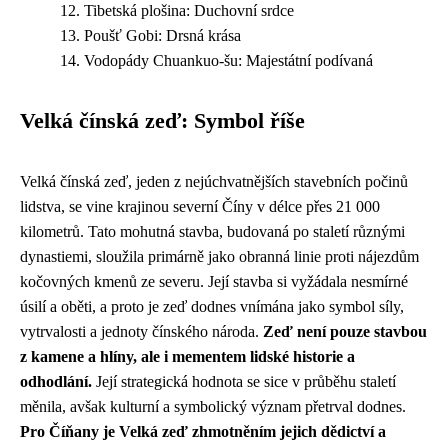
Tibetská plošina: Duchovní srdce
Poušť Gobi: Drsná krása
Vodopády Chuankuo-šu: Majestátní podívaná
Velká čínská zeď: Symbol říše
Velká čínská zeď, jeden z nejúchvatnějších stavebních počinů
lidstva, se vine krajinou severní Číny v délce přes 21 000
kilometrů. Tato mohutná stavba, budovaná po staletí různými
dynastiemi, sloužila primárně jako obranná linie proti nájezdům
kočovných kmenů ze severu. Její stavba si vyžádala nesmírné
úsilí a oběti, a proto je zeď dodnes vnímána jako symbol síly,
vytrvalosti a jednoty čínského národa.
Zeď není pouze stavbou
z kamene a hlíny, ale i mementem lidské historie a
odhodlání.
Její strategická hodnota se sice v průběhu staletí
měnila, avšak kulturní a symbolický význam přetrval dodnes.
Pro Číňany je Velká zeď zhmotněním jejich dědictví a