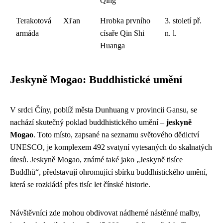
Qing
Terakotová
Xi'an
Hrobka prvního
3. století př.
armáda
císaře Qin Shi
n. l.
Huanga
Jeskyně Mogao: Buddhistické umění
V srdci Číny, poblíž města Dunhuang v provincii Gansu, se
nachází skutečný poklad buddhistického umění –
jeskyně
Mogao
. Toto místo, zapsané na seznamu světového dědictví
UNESCO, je komplexem 492 svatyní vytesaných do skalnatých
útesů. Jeskyně Mogao, známé také jako „Jeskyně tisíce
Buddhů“, představují ohromující sbírku buddhistického umění,
která se rozkládá přes tisíc let čínské historie.
Návštěvníci zde mohou obdivovat nádherné nástěnné malby,