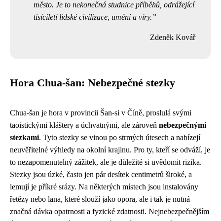
město. Je to nekonečná studnice příběhů, odrážející
tisíciletí lidské civilizace, umění a víry.
Zdeněk Kovář
Hora Chua-šan: Nebezpečné stezky
Chua-šan je hora v provincii Šan-si v Číně, proslulá svými
taoistickými kláštery a úchvatnými, ale zároveň
nebezpečnými
stezkami
. Tyto stezky se vinou po strmých útesech a nabízejí
neuvěřitelné výhledy na okolní krajinu. Pro ty, kteří se odváží, je
to nezapomenutelný zážitek, ale je důležité si uvědomit rizika.
Stezky jsou úzké, často jen pár desítek centimetrů široké, a
lemují je příkré srázy. Na některých místech jsou instalovány
řetězy nebo lana, které slouží jako opora, ale i tak je nutná
značná dávka opatrnosti a fyzické zdatnosti. Nejnebezpečnějším