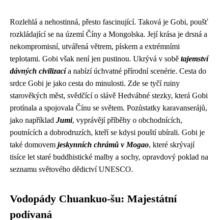
Rozlehlá a nehostinná, přesto fascinující. Taková je Gobi, poušť
rozkládající se na území Číny a Mongolska. Její krása je drsná a
nekompromisní, utvářená větrem, pískem a extrémními
teplotami. Gobi však není jen pustinou. Ukrývá v sobě
tajemství
dávných civilizací
a nabízí úchvatné přírodní scenérie. Cesta do
srdce Gobi je jako cesta do minulosti. Zde se tyčí ruiny
starověkých měst, svědčící o slávě Hedvábné stezky, která Gobi
protínala a spojovala Čínu se světem. Pozůstatky karavanserájů,
jako například
Jumi
, vyprávějí příběhy o obchodnících,
poutnících a dobrodruzích, kteří se kdysi pouští ubírali. Gobi je
také domovem
jeskynních chrámů v Mogao
, které skrývají
tisíce let staré buddhistické malby a sochy, opravdový poklad na
seznamu světového dědictví UNESCO.
Vodopády Chuankuo-šu: Majestátní
podívaná