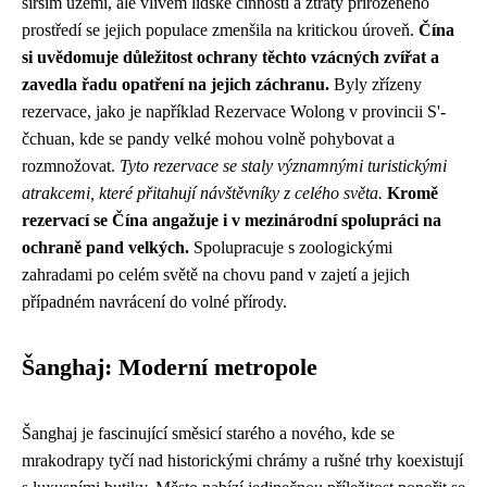
širším území, ale vlivem lidské činnosti a ztráty přirozeného
prostředí se jejich populace zmenšila na kritickou úroveň.
Čína
si uvědomuje důležitost ochrany těchto vzácných zvířat a
zavedla řadu opatření na jejich záchranu.
Byly zřízeny
rezervace, jako je například Rezervace Wolong v provincii S'-
čchuan, kde se pandy velké mohou volně pohybovat a
rozmnožovat.
Tyto rezervace se staly významnými turistickými
atrakcemi, které přitahují návštěvníky z celého světa.
Kromě
rezervací se Čína angažuje i v mezinárodní spolupráci na
ochraně pand velkých.
Spolupracuje s zoologickými
zahradami po celém světě na chovu pand v zajetí a jejich
případném navrácení do volné přírody.
Šanghaj: Moderní metropole
Šanghaj je fascinující směsicí starého a nového, kde se
mrakodrapy tyčí nad historickými chrámy a rušné trhy koexistují