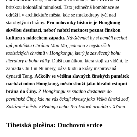
britskou koloniální minulostí. Tato jedinečná kombinace se
odráží i v architektuře města, kde se mrakodrapy tyčí nad
starobylými chrámy.
Pro milovníky historie je Hongkong
skvělou destinací, neboť nabízí možnost poznat čínskou
kulturu s nádechem západu.
Návštěvníci by si neměli nechat
ujít prohlídku Chrámu Man Mo, jednoho z nejstarších
taoistických chrámů v Hongkongu, který je zasvěcený bohu
literatury a bohu války.
Další památkou, která stojí za vidění, je
zahrada Chi Lin Nunnery, oáza klidu a krásy inspirovaná
dynastií Tang.
Ačkoliv se většina slavných čínských památek
nachází mimo Hongkong, město slouží jako ideální vstupní
brána do Číny.
Z Hongkongu se snadno dostanete do
pevninské Číny, kde na vás čekají skvosty jako Velká čínská zeď,
Zakázané město v Pekingu nebo Terakotová armáda v Xi'anu.
Tibetská plošina: Duchovní srdce