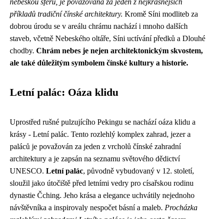
nebeskou sféru, je považována za jeden z nejkrásnějších
příkladů tradiční čínské architektury.
Kromě Síni modliteb za
dobrou úrodu se v areálu chrámu nachází i mnoho dalších
staveb, včetně Nebeského oltáře, Síni uctívání předků a Dlouhé
chodby.
Chrám nebes je nejen architektonickým skvostem,
ale také důležitým symbolem čínské kultury a historie.
Letní palác: Oáza klidu
Uprostřed rušné pulzujícího Pekingu se nachází oáza klidu a
krásy - Letní palác. Tento rozlehlý komplex zahrad, jezer a
paláců je považován za jeden z vrcholů čínské zahradní
architektury a je zapsán na seznamu světového dědictví
UNESCO.
Letní palác
, původně vybudovaný v 12. století,
sloužil jako útočiště před letními vedry pro císařskou rodinu
dynastie Čching. Jeho krása a elegance uchvátily nejednoho
návštěvníka a inspirovaly nespočet básní a maleb.
Procházka