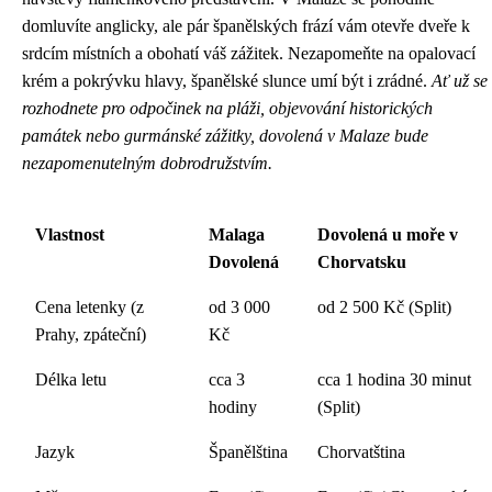
domluvíte anglicky, ale pár španělských frází vám otevře dveře k
srdcím místních a obohatí váš zážitek. Nezapomeňte na opalovací
krém a pokrývku hlavy, španělské slunce umí být i zrádné.
Ať už se
rozhodnete pro odpočinek na pláži, objevování historických
památek nebo gurmánské zážitky, dovolená v Malaze bude
nezapomenutelným dobrodružstvím.
Vlastnost
Malaga
Dovolená u moře v
Dovolená
Chorvatsku
Cena letenky (z
od 3 000
od 2 500 Kč (Split)
Prahy, zpáteční)
Kč
Délka letu
cca 3
cca 1 hodina 30 minut
hodiny
(Split)
Jazyk
Španělština
Chorvatština