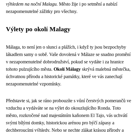
výhledem na noční Malagu.
Město žije i po setmění a nabízí
nezapomenutelné zážitky pro všechny.
Výlety po okolí Malagy
Málaga, to není jen o slunci a plážích, i když ty jsou bezpochyby
lákadlem samy o sobě. Vaše dovolená v Málaze se snadno promění
v nezapomenutelné dobrodružství, pokud se vydáte i za hranice
tohoto pulzujícího města.
Okolí Málagy
skrývá malebná městečka,
úchvatnou přírodu a historické památky, které ve vás zanechají
nezapomenutelné vzpomínky.
Představte si, jak se ráno probouzíte s vůní čerstvých pomerančů ve
vzduchu a vydáváte se na výlet do okouzlujícího Ronda. Toto
město, rozkročené nad majestátním kaňonem El Tajo, vás uchvátí
svými bílými domky, historickou arénou pro býčí zápasy a
dechberoucími výhledy. Nebo se nechte zlákat krásou přírody a