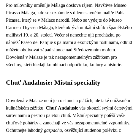
Pro milovníky umění je Málaga doslova rájem. Navštivte Museo
Picasso Málaga, kde se seznámíte s dílem slavného malíře Pabla
Picassa, který se v Malaze narodil. Nebo se vydejte do Museo
Carmen Thyssen Málaga, které ukrývá unikátní sbírku španělského
malířství 19. a 20. století. Večer si nenechte ujít procházku po
nábřeží Paseo del Parque s palmami a exotickými rostlinami, odkud
můžete obdivovat západ slunce nad Středozemním mořem.
Dovolená v Malaze je tak nezapomenutelným zážitkem pro
všechny, kteří hledají kombinaci odpočinku, kultury a historie.
Chuť Andalusie: Místní speciality
Dovolená v Malaze není jen o slunci a plážích, ale také o úžasném
kulinářském zážitku.
Chuť Andalusie
vás okouzlí svými čerstvými
surovinami a pestrou paletou chutí. Místní speciality potěší vaše
chuťové pohárky a zanechají ve vás nezapomenutelné vzpomínky.
Ochutnejte lahodný
gazpacho
, osvěžující studenou polévku z