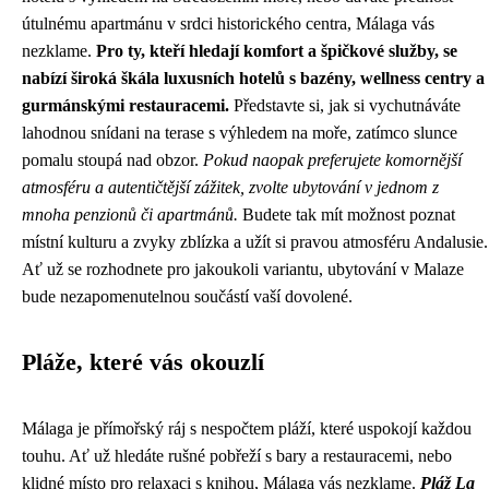
útulnému apartmánu v srdci historického centra, Málaga vás
nezklame.
Pro ty, kteří hledají komfort a špičkové služby, se
nabízí široká škála luxusních hotelů s bazény, wellness centry a
gurmánskými restauracemi.
Představte si, jak si vychutnáváte
lahodnou snídani na terase s výhledem na moře, zatímco slunce
pomalu stoupá nad obzor.
Pokud naopak preferujete komornější
atmosféru a autentičtější zážitek, zvolte ubytování v jednom z
mnoha penzionů či apartmánů.
Budete tak mít možnost poznat
místní kulturu a zvyky zblízka a užít si pravou atmosféru Andalusie.
Ať už se rozhodnete pro jakoukoli variantu, ubytování v Malaze
bude nezapomenutelnou součástí vaší dovolené.
Pláže, které vás okouzlí
Málaga je přímořský ráj s nespočtem pláží, které uspokojí každou
touhu. Ať už hledáte rušné pobřeží s bary a restauracemi, nebo
klidné místo pro relaxaci s knihou, Málaga vás nezklame.
Pláž La