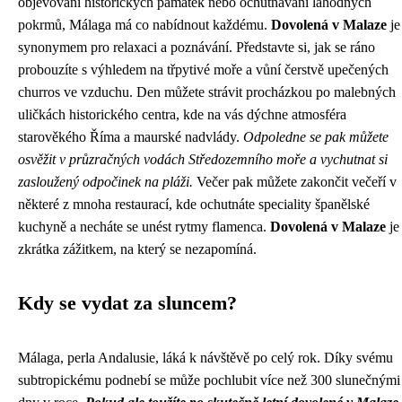
objevování historických památek nebo ochutnávání lahodných
pokrmů, Málaga má co nabídnout každému.
Dovolená v Malaze
je
synonymem pro relaxaci a poznávání. Představte si, jak se ráno
probouzíte s výhledem na třpytivé moře a vůní čerstvě upečených
churros ve vzduchu. Den můžete strávit procházkou po malebných
uličkách historického centra, kde na vás dýchne atmosféra
starověkého Říma a maurské nadvlády.
Odpoledne se pak můžete
osvěžit v průzračných vodách Středozemního moře a vychutnat si
zasloužený odpočinek na pláži.
Večer pak můžete zakončit večeří v
některé z mnoha restaurací, kde ochutnáte speciality španělské
kuchyně a necháte se unést rytmy flamenca.
Dovolená v Malaze
je
zkrátka zážitkem, na který se nezapomíná.
Kdy se vydat za sluncem?
Málaga, perla Andalusie, láká k návštěvě po celý rok. Díky svému
subtropickému podnebí se může pochlubit více než 300 slunečnými