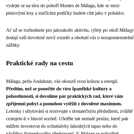
vydejte se na túru do pohoří Montes de Málaga, kde se mezi
piniovými lesy a zurčícími potůčky budete cítit jako v pohádce.
Ať už se rozhodnete pro jakoukoliv aktivitu,
výlety po okolí Málagy
dodají vaší dovolené nový rozměr a obohatí vás o nezapomenutelné
zážitky.
Praktické rady na cestu
Málaga, perla Andalusie, vás okouzlí svou krásou a energií.
Předtím, než se ponoříte do víru španělské kultury a
pohostinnosti, si dovolíme pár praktických rad, které vám
zpříjemní pobyt a pomohou vytěžit z dovolené maximum.
Letenky i ubytování si rezervujte s dostatečným předstihem, zvláště
cestujete-li v hlavní sezóně. Ušetříte tak nemalé peníze, které pak
můžete investovat do ochutnávky lahodných tapas nebo do
návštěvy flamenkového představení. V Malaze se pohodlně