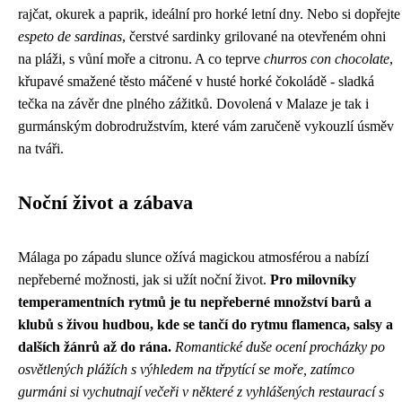
rajčat, okurek a paprik, ideální pro horké letní dny. Nebo si dopřejte
espeto de sardinas
, čerstvé sardinky grilované na otevřeném ohni
na pláži, s vůní moře a citronu. A co teprve
churros con chocolate
,
křupavé smažené těsto máčené v husté horké čokoládě - sladká
tečka na závěr dne plného zážitků. Dovolená v Malaze je tak i
gurmánským dobrodružstvím, které vám zaručeně vykouzlí úsměv
na tváři.
Noční život a zábava
Málaga po západu slunce ožívá magickou atmosférou a nabízí
nepřeberné možnosti, jak si užít noční život.
Pro milovníky
temperamentních rytmů je tu nepřeberné množství barů a
klubů s živou hudbou, kde se tančí do rytmu flamenca, salsy a
dalších žánrů až do rána.
Romantické duše ocení procházky po
osvětlených plážích s výhledem na třpytící se moře, zatímco
gurmáni si vychutnají večeři v některé z vyhlášených restaurací s