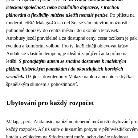
leteckou společnost, nebo tradičního dopravce, s trochou
plánování a flexibility můžete ušetřit nemalé peníze.
Po příletu na
moderní letiště Málaga-Costa del Sol se vám otevřou možnosti
pohodlné dopravy do centra města i do okolních letovisek.
Autobusy jezdí pravidelně a za dostupné ceny, cesta taxíkem je pak
rychlou a komfortní volbou. Pro ty, kteří chtějí objevovat krásy
Andalusie vlastním tempem, je ideální zapůjčení auta přímo na
letišti.
S pronajatým autem se snadno dostanete k malebným
plážím, historickým památkám i do okouzlujících horských
vesniček.
Užijte si dovolenou v Malaze naplno a nechte se hýčkat
španělským sluncem a pohostinností.
Ubytování pro každý rozpočet
Málaga, perla Andalusie, nabízí nepřeberné možnosti ubytování pro
každý rozpočet. Ať už sníte o luxusním pobytu v pětihvězdičkovém
hotelu s výhledem na Středozemní moře, nebo dáváte přednost