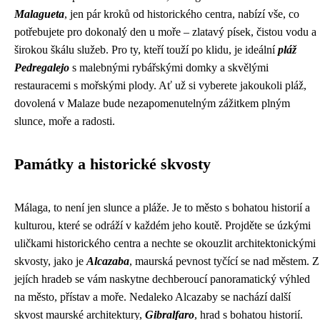
Malagueta
, jen pár kroků od historického centra, nabízí vše, co
potřebujete pro dokonalý den u moře – zlatavý písek, čistou vodu a
širokou škálu služeb. Pro ty, kteří touží po klidu, je ideální
pláž
Pedregalejo
s malebnými rybářskými domky a skvělými
restauracemi s mořskými plody. Ať už si vyberete jakoukoli pláž,
dovolená v Malaze bude nezapomenutelným zážitkem plným
slunce, moře a radosti.
Památky a historické skvosty
Málaga, to není jen slunce a pláže. Je to město s bohatou historií a
kulturou, které se odráží v každém jeho koutě. Projděte se úzkými
uličkami historického centra a nechte se okouzlit architektonickými
skvosty, jako je
Alcazaba
, maurská pevnost tyčící se nad městem. Z
jejích hradeb se vám naskytne dechberoucí panoramatický výhled
na město, přístav a moře. Nedaleko Alcazaby se nachází další
skvost maurské architektury,
Gibralfaro
, hrad s bohatou historií.