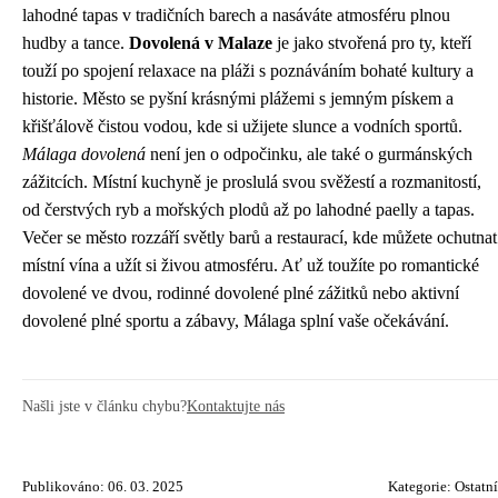
lahodné tapas v tradičních barech a nasáváte atmosféru plnou
hudby a tance.
Dovolená v Malaze
je jako stvořená pro ty, kteří
touží po spojení relaxace na pláži s poznáváním bohaté kultury a
historie. Město se pyšní krásnými plážemi s jemným pískem a
křišťálově čistou vodou, kde si užijete slunce a vodních sportů.
Málaga dovolená
není jen o odpočinku, ale také o gurmánských
zážitcích. Místní kuchyně je proslulá svou svěžestí a rozmanitostí,
od čerstvých ryb a mořských plodů až po lahodné paelly a tapas.
Večer se město rozzáří světly barů a restaurací, kde můžete ochutnat
místní vína a užít si živou atmosféru. Ať už toužíte po romantické
dovolené ve dvou, rodinné dovolené plné zážitků nebo aktivní
dovolené plné sportu a zábavy, Málaga splní vaše očekávání.
Našli jste v článku chybu?
Kontaktujte nás
Publikováno: 06. 03. 2025
Kategorie:
Ostatní