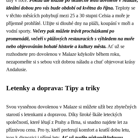
dny v roce.
Pokud ale toužíte po skutečně letní dovolené v Malaze,
ideální dobou pro vás bude období od května do října.
Teploty se
v těchto měsících pohybují mezi 25 a 30 stupni Celsia a moře je
příjemně prohřáté. Užijte si dlouhé dny na pláži, koupání v moři a
vodní sporty.
Večery pak můžete trávit procházkami po
promenádě, večeří v plážových restauracích s výhledem na moře
nebo objevováním bohaté historie a kultury města.
Ať už se
rozhodnete pro dovolenou v Malaze kdykoliv během roku,
nezapomeňte si s sebou vzít dobrou náladu a chuť objevovat krásy
Andalusie.
Letenky a doprava: Tipy a triky
Svou vysněnou dovolenou v Malaze si můžete užít bez zbytečných
starostí s letenkami a dopravou. Díky široké škále leteckých
společností, které létají z Prahy a Brna, si snadno najdete let za
příznivou cenu. Pro ty, kteří preferují komfort a kratší dobu letu,
jsou k dispozici i přímé lety.
Ať už zvolíte nízkonákladovou