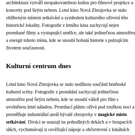
architektura vytváří neopakovatelnou kulisu pro filmové projekce a
koncerty pod širým nebem. Letní kino Nová Zbrojovka se stalo
oblíbeným místem setkávání a symbolem kulturního oživení této
historické lokality. Fotografie z letního kina zachycují nejen
promítané filmy a vystupující umělce, ale také jedinečnou atmosféru
a energii tohoto místa, kde se snoubí bohatá historie s pulzujícím
životem současnosti.
Kulturní centrum dnes
Letní kino Nová Zbrojovka se stalo nedílnou součástí brněnské
kulturní scény. Fotografie z promítání zachycují jedinečnou
atmosféru pod širým nebem, kde se snoubí vášeň pro film s
uvolněnou letní náladou. Promítací plátno ožívá pod rouškou noci a
proměňuje industriální areál bývalé zbrojovky v
magické místo
setkávání
. Diváci se usazují na pohodlných dekách a v houpacích
sítích, vychutnávají si osvěžující nápoje a občerstvení z lokálních