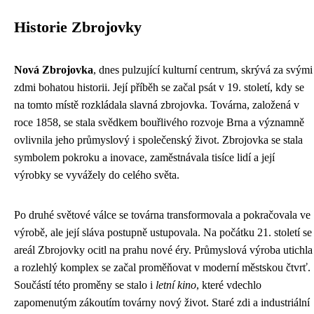
Historie Zbrojovky
Nová Zbrojovka
, dnes pulzující kulturní centrum, skrývá za svými
zdmi bohatou historii. Její příběh se začal psát v 19. století, kdy se
na tomto místě rozkládala slavná zbrojovka. Továrna, založená v
roce 1858, se stala svědkem bouřlivého rozvoje Brna a významně
ovlivnila jeho průmyslový i společenský život. Zbrojovka se stala
symbolem pokroku a inovace, zaměstnávala tisíce lidí a její
výrobky se vyvážely do celého světa.
Po druhé světové válce se továrna transformovala a pokračovala ve
výrobě, ale její sláva postupně ustupovala. Na počátku 21. století se
areál Zbrojovky ocitl na prahu nové éry. Průmyslová výroba utichla
a rozlehlý komplex se začal proměňovat v moderní městskou čtvrť.
Součástí této proměny se stalo i
letní kino
, které vdechlo
zapomenutým zákoutím továrny nový život. Staré zdi a industriální