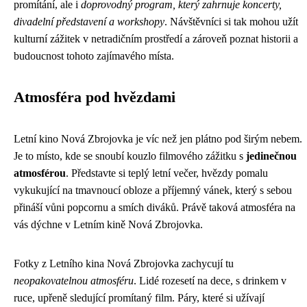
promítání, ale i
doprovodný program, který zahrnuje koncerty,
divadelní představení a workshopy
. Návštěvníci si tak mohou užít
kulturní zážitek v netradičním prostředí a zároveň poznat historii a
budoucnost tohoto zajímavého místa.
Atmosféra pod hvězdami
Letní kino Nová Zbrojovka je víc než jen plátno pod širým nebem.
Je to místo, kde se snoubí kouzlo filmového zážitku s
jedinečnou
atmosférou
. Představte si teplý letní večer, hvězdy pomalu
vykukující na tmavnoucí obloze a příjemný vánek, který s sebou
přináší vůni popcornu a smích diváků. Právě taková atmosféra na
vás dýchne v Letním kině Nová Zbrojovka.
Fotky z Letního kina Nová Zbrojovka zachycují tu
neopakovatelnou atmosféru
. Lidé rozesetí na dece, s drinkem v
ruce, upřeně sledující promítaný film. Páry, které si užívají