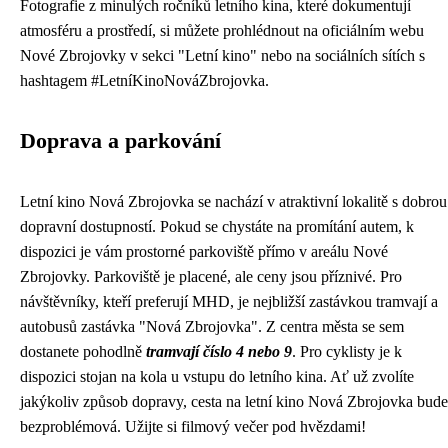
Fotografie z minulých ročníků letního kina, které dokumentují
atmosféru a prostředí, si můžete prohlédnout na oficiálním webu
Nové Zbrojovky v sekci "Letní kino" nebo na sociálních sítích s
hashtagem #LetníKinoNováZbrojovka.
Doprava a parkování
Letní kino Nová Zbrojovka se nachází v atraktivní lokalitě s dobrou
dopravní dostupností. Pokud se chystáte na promítání autem, k
dispozici je vám prostorné parkoviště přímo v areálu Nové
Zbrojovky. Parkoviště je placené, ale ceny jsou příznivé. Pro
návštěvníky, kteří preferují MHD, je nejbližší zastávkou tramvají a
autobusů zastávka "Nová Zbrojovka". Z centra města se sem
dostanete pohodlně
tramvají číslo 4 nebo 9
. Pro cyklisty je k
dispozici stojan na kola u vstupu do letního kina. Ať už zvolíte
jakýkoliv způsob dopravy, cesta na letní kino Nová Zbrojovka bude
bezproblémová. Užijte si filmový večer pod hvězdami!