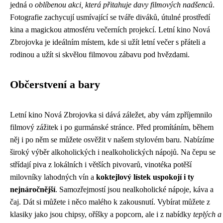
jedná o
oblíbenou akci, která přitahuje davy filmových nadšenců
.
Fotografie zachycují usmívající se tváře diváků, útulné prostředí
kina a magickou atmosféru večerních projekcí. Letní kino Nová
Zbrojovka je ideálním místem, kde si užít letní večer s přáteli a
rodinou a užít si skvělou filmovou zábavu pod hvězdami.
Občerstvení a bary
Letní kino Nová Zbrojovka si dává záležet, aby vám zpříjemnilo
filmový zážitek i po gurmánské stránce. Před promítáním, během
něj i po něm se můžete osvěžit v našem stylovém baru. Nabízíme
široký výběr alkoholických i nealkoholických nápojů. Na čepu se
střídají piva z lokálních i větších pivovarů, vinotéka potěší
milovníky lahodných vín a
koktejlový lístek uspokojí i ty
nejnáročnější
. Samozřejmostí jsou nealkoholické nápoje, káva a
čaj. Dát si můžete i něco malého k zakousnutí. Vybírat můžete z
klasiky jako jsou chipsy, oříšky a popcorn, ale i z nabídky
teplých a