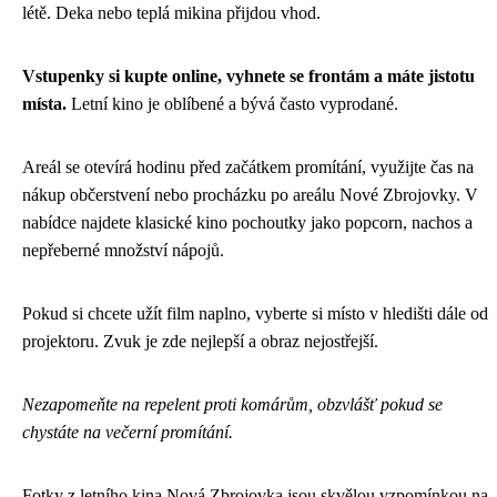
létě. Deka nebo teplá mikina přijdou vhod.
Vstupenky si kupte online, vyhnete se frontám a máte jistotu
místa.
Letní kino je oblíbené a bývá často vyprodané.
Areál se otevírá hodinu před začátkem promítání, využijte čas na
nákup občerstvení nebo procházku po areálu Nové Zbrojovky. V
nabídce najdete klasické kino pochoutky jako popcorn, nachos a
nepřeberné množství nápojů.
Pokud si chcete užít film naplno, vyberte si místo v hledišti dále od
projektoru. Zvuk je zde nejlepší a obraz nejostřejší.
Nezapomeňte na repelent proti komárům, obzvlášť pokud se
chystáte na večerní promítání.
Fotky z letního kina Nová Zbrojovka jsou skvělou vzpomínkou na