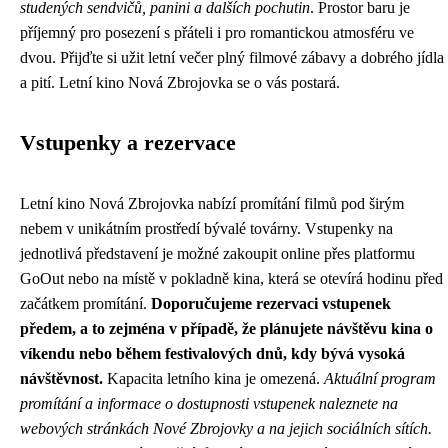
studených sendvičů, panini a dalších pochutin
. Prostor baru je
příjemný pro posezení s přáteli i pro romantickou atmosféru ve
dvou. Přijďte si užit letní večer plný filmové zábavy a dobrého jídla
a pití. Letní kino Nová Zbrojovka se o vás postará.
Vstupenky a rezervace
Letní kino Nová Zbrojovka nabízí promítání filmů pod širým
nebem v unikátním prostředí bývalé továrny. Vstupenky na
jednotlivá představení je možné zakoupit online přes platformu
GoOut nebo na místě v pokladně kina, která se otevírá hodinu před
začátkem promítání.
Doporučujeme rezervaci vstupenek
předem, a to zejména v případě, že plánujete návštěvu kina o
víkendu nebo během festivalových dnů, kdy bývá vysoká
návštěvnost.
Kapacita letního kina je omezená.
Aktuální program
promítání a informace o dostupnosti vstupenek naleznete na
webových stránkách Nové Zbrojovky a na jejich sociálních sítích.