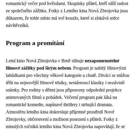
romantický večer pod hvězdami. Skupinky přátel, kteří sdílí radost
ze společného zážitku. Fotky z Letního kina Nová Zbrojovka jsou
důkazem, že tohle místo má své kouzlo, které si získává srdce
návštěvníků.
Program a promítání
Letní kino Nová Zbrojovka v Brně slibuje
nezapomenutelné
filmové zážitky pod širým nebem
. Program je nabitý filmovými
lahůdkami pro všechny věkové kategorie a chutě. Diváci se můžou
těšit na nejnovější filmové trháky, nestárnoucí klasiky i nezávislé
snímky. Pro rodiny s dětmi jsou připraveny odpolední projekce
animovaných filmů a pohádek. Večerní program pak láká na
romantické komedie, napínavé thrillery i strhující dramata.
Atmosféru letního kina dokresluje příjemné prostředí Nové
Zbrojovky, občerstvení a možnost posezení s přáteli. Fotky z
minulých ročníků letního kina Nová Zbrojovka napovídají, že se