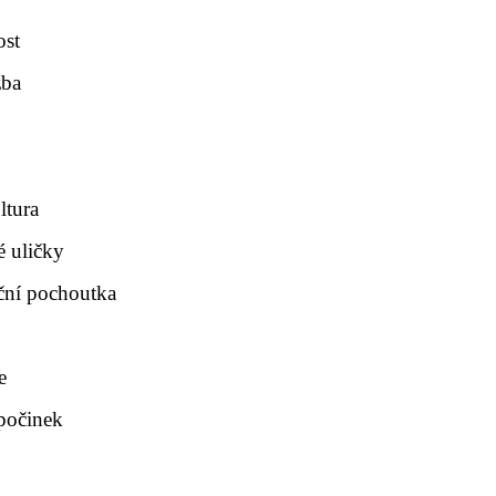
ost
žba
ltura
é uličky
ční pochoutka
e
dpočinek