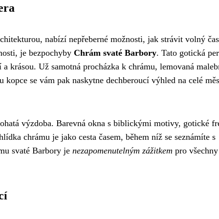
era
hitekturou, nabízí nepřeberné možnosti, jak strávit volný čas
nosti, je bezpochyby
Chrám svaté Barbory
. Tato gotická per
stí a krásou. Už samotná procházka k chrámu, lemovaná male
lku kopce se vám pak naskytne dechberoucí výhled na celé měs
ohatá výzdoba. Barevná okna s biblickými motivy, gotické fr
lídka chrámu je jako cesta časem, během níž se seznámíte s
ámu svaté Barbory je
nezapomenutelným zážitkem
pro všechny
cí