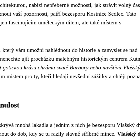
hitekturou, nabízí nepřeberné možnosti, jak strávit volný čas
out vaší pozornosti, patří bezesporu Kostnice Sedlec. Tato
ejen fascinujícím uměleckým dílem, ale také místem s
který vám umožní nahlédnout do historie a zamyslet se nad
si nenechte ujít procházku malebným historickým centrem Kut
t gotickou krásu chrámu svaté Barbory nebo navštívit Vlašský
m místem pro ty, kteří hledají nevšední zážitky a chtějí pozna
nulost
ývá mnohá lákadla a jedním z nich je bezesporu Vlašský d
out do dob, kdy se tu razily slavné stříbrné mince.
Vlašský 