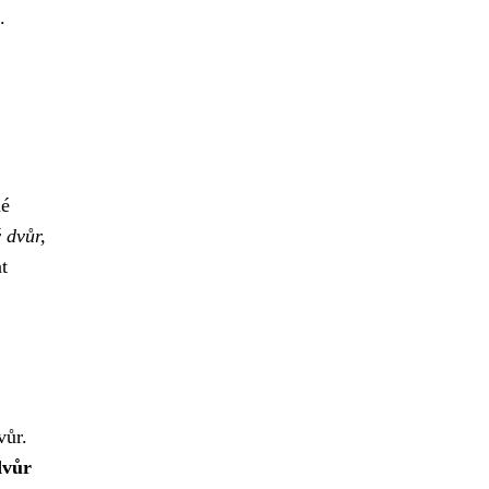
.
né
 dvůr,
t
vůr.
dvůr