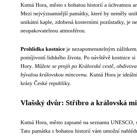
Kutná Hora, město s bohatou historií a úchvatnou arc
Mezi nejvýznamnější památky, které by neměly unikn
unikátní kaple, zdobená kosterními pozůstatky, je n
neopakovatelnou atmosférou.
Prohlídka kostnice
je nezapomenutelným zážitkem, 
pomíjivostí lidského života. Po návštěvě kostnice 
Hory.
Můžete se projít po Královské cestě, obdivova
bývalou královskou mincovnu.
Kutná Hora je ideální
krásy České republiky.
Vlašský dvůr: Stříbro a královská mi
Kutná Hora, město zapsané na seznamu UNESCO, skr
Tato památka s bohatou historií vám umožní nahlédn