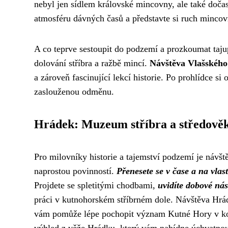
nebyl jen sídlem královské mincovny, ale také doča
atmosféru dávných časů a představte si ruch mincov
A co teprve sestoupit do podzemí a prozkoumat taju
dolování stříbra a ražbě mincí.
Návštěva Vlašského
a zároveň fascinující lekcí historie. Po prohlídce s
zaslouženou odměnu.
Hrádek: Muzeum stříbra a středověk
Pro milovníky historie a tajemství podzemí je návš
naprostou povinností.
Přenesete se v čase a na vlas
Projdete se spletitými chodbami,
uvidíte dobové nás
práci v kutnohorském stříbrném dole. Návštěva Hrád
vám pomůže lépe pochopit význam Kutné Hory v kont
výhled z věže Hrádku, který vám nabídne úchvatno