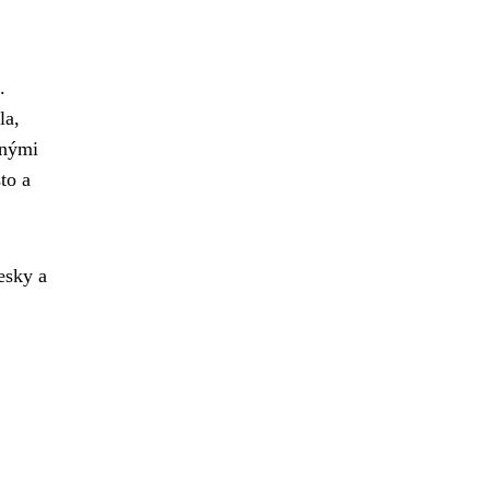
.
la,
bnými
to a
esky a