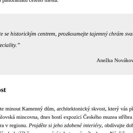
te se historickým centrem, prozkoumejte tajemný chrám sva
ciality.
Anežka Nováko
st
te minout Kamenný dům, architektonický skvost, který vás p
královská mincovna, dnes hostí expozici Českého muzea stříbra
bra v regionu.
Projděte si jeho zdobené interiéry
, obdivujte d