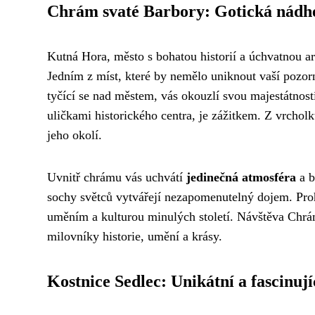
Chrám svaté Barbory: Gotická nádh
Kutná Hora, město s bohatou historií a úchvatnou arc
Jedním z míst, které by nemělo uniknout vaší pozor
tyčící se nad městem, vás okouzlí svou majestátno
uličkami historického centra, je zážitkem. Z vrcho
jeho okolí.
Uvnitř chrámu vás uchvátí
jedinečná atmosféra
a b
sochy světců vytvářejí nezapomenutelný dojem. Proh
uměním a kulturou minulých století. Návštěva Chr
milovníky historie, umění a krásy.
Kostnice Sedlec: Unikátní a fascinují