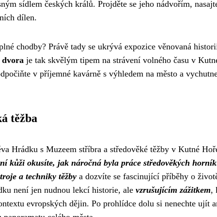
sným sídlem českých králů. Projděte se jeho nádvořím, nasajt
ních dílen.
plné chodby? Právě tady se ukrývá expozice věnovaná histori
 dvora
je tak skvělým tipem na strávení volného času v Kutn
i odpočiňte v příjemné kavárně s výhledem na město a vychutne
á těžba
těva Hrádku s Muzeem stříbra a středověké těžby v Kutné Hoř
tní kůži okusíte, jak náročná byla práce středověkých horník
troje a techniky těžby
a dozvíte se fascinující příběhy o život
ku není jen nudnou lekcí historie, ale
vzrušujícím zážitkem
,
extu evropských dějin. Po prohlídce dolu si nenechte ujít a
u panoramatu celého města.