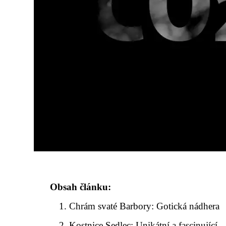
Obsah článku:
Chrám svaté Barbory: Gotická nádhera
Kostnice Sedlec: Unikátní a fascinující