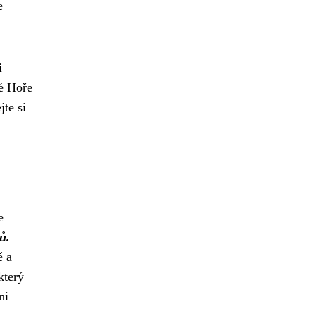
e
i
é Hoře
jte si
e
ů.
ě a
 který
ni