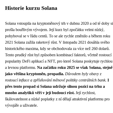
Historie kurzu Solana
Solana vstoupila na kryptoměnový trh v dubnu 2020 a od té doby si
prošla bouřlivým vývojem. Její kurz byl zpočátku velmi nízký,
pohyboval se v řádu centů. To se ale rychle změnilo a během roku
2021 Solana zažila raketový růst. V listopadu 2021 dosáhla svého
historického maxima, kdy se obchodovala za více než 260 dolarů.
Tento prudký růst byl způsoben kombinací faktorů, včetně rostoucí
popularity DeFi aplikací a NFT, pro které Solana poskytuje rychlou
a levnou platformu.
Na začátku roku 2025 se však Solana, stejně
jako většina kryptoměn, propadla.
Důvodem byly obavy z
rostoucí inflace a zpřísňování měnové politiky centrálních bank.
I
přes tento propad si Solana udržuje silnou pozici na trhu a
mnoho analytiků věří v její budoucí růst.
Její rychlost,
škálovatelnost a nízké poplatky z ní dělají atraktivní platformu pro
vývojáře a uživatele.