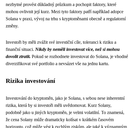
nezbytné provést důkladný průzkum a pochopit faktory, které
mohou ovlivnit její kurz. Mezi tyto faktory patří například adopce
Solana v praxi, vývoj na trhu s kryptoměnami obecně a regulatorní
změny.
Investoři by měli zvážit své investiční cíle, toleranci k riziku a
finanční situaci.
Nikdy by neměli investovat více, než si mohou
dovolit ztratit.
Pokud se rozhodnete investovat do Solana, je vhodné
diverzifikovat své portfolio a nevsázet vše na jednu kartu.
Rizika investování
Investování do kryptoměn, jako je Solana, s sebou nese inherentní
rizika, která by si investoři měli uvědomovat. Kurz Solany,
podobně jako u jiných kryptoměn, je velmi volatilní. To znamená,
že cena Solany může dramaticky kolísat v krátkém časovém
horizontu, což může vést k rychlým ziskům, ale také k významným