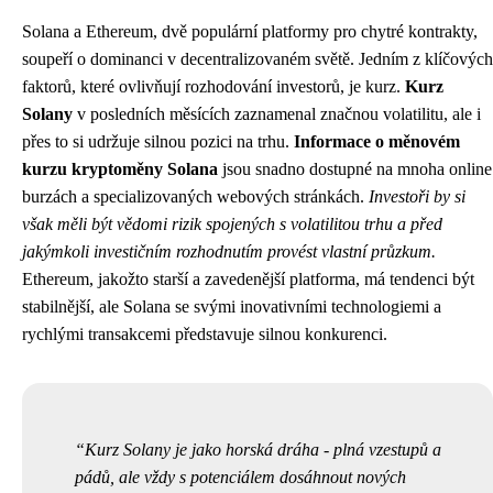
Solana a Ethereum, dvě populární platformy pro chytré kontrakty,
soupeří o dominanci v decentralizovaném světě. Jedním z klíčových
faktorů, které ovlivňují rozhodování investorů, je kurz.
Kurz
Solany
v posledních měsících zaznamenal značnou volatilitu, ale i
přes to si udržuje silnou pozici na trhu.
Informace o měnovém
kurzu kryptoměny Solana
jsou snadno dostupné na mnoha online
burzách a specializovaných webových stránkách.
Investoři by si
však měli být vědomi rizik spojených s volatilitou trhu a před
jakýmkoli investičním rozhodnutím provést vlastní průzkum.
Ethereum, jakožto starší a zavedenější platforma, má tendenci být
stabilnější, ale Solana se svými inovativními technologiemi a
rychlými transakcemi představuje silnou konkurenci.
Kurz Solany je jako horská dráha - plná vzestupů a
pádů, ale vždy s potenciálem dosáhnout nových