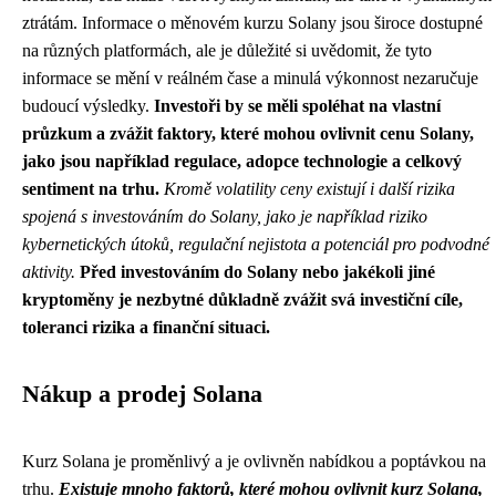
ztrátám. Informace o měnovém kurzu Solany jsou široce dostupné
na různých platformách, ale je důležité si uvědomit, že tyto
informace se mění v reálném čase a minulá výkonnost nezaručuje
budoucí výsledky.
Investoři by se měli spoléhat na vlastní
průzkum a zvážit faktory, které mohou ovlivnit cenu Solany,
jako jsou například regulace, adopce technologie a celkový
sentiment na trhu.
Kromě volatility ceny existují i další rizika
spojená s investováním do Solany, jako je například riziko
kybernetických útoků, regulační nejistota a potenciál pro podvodné
aktivity.
Před investováním do Solany nebo jakékoli jiné
kryptoměny je nezbytné důkladně zvážit svá investiční cíle,
toleranci rizika a finanční situaci.
Nákup a prodej Solana
Kurz Solana je proměnlivý a je ovlivněn nabídkou a poptávkou na
trhu.
Existuje mnoho faktorů, které mohou ovlivnit kurz Solana,