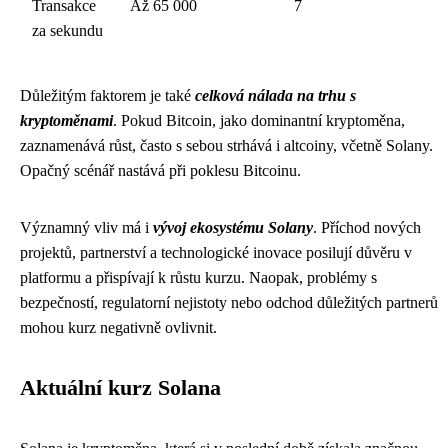
Transakce
Až 65 000
7
za sekundu
Důležitým faktorem je také
celková nálada na trhu s
kryptoměnami
. Pokud Bitcoin, jako dominantní kryptoměna,
zaznamenává růst, často s sebou strhává i altcoiny, včetně Solany.
Opačný scénář nastává při poklesu Bitcoinu.
Významný vliv má i
vývoj ekosystému Solany
. Příchod nových
projektů, partnerství a technologické inovace posilují důvěru v
platformu a přispívají k růstu kurzu. Naopak, problémy s
bezpečností, regulatorní nejistoty nebo odchod důležitých partnerů
mohou kurz negativně ovlivnit.
Aktuální kurz Solana