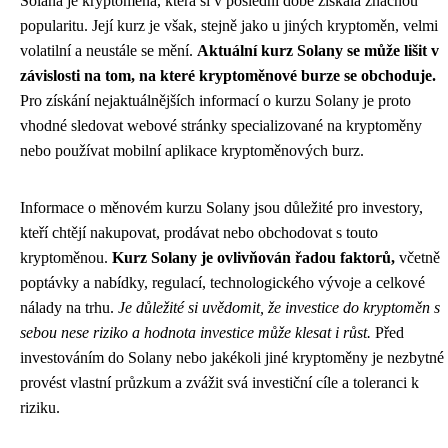
Solana je kryptoměna, která si v poslední době získala značnou
popularitu. Její kurz je však, stejně jako u jiných kryptoměn, velmi
volatilní a neustále se mění.
Aktuální kurz Solany se může lišit v
závislosti na tom, na které kryptoměnové burze se obchoduje.
Pro získání nejaktuálnějších informací o kurzu Solany je proto
vhodné sledovat webové stránky specializované na kryptoměny
nebo používat mobilní aplikace kryptoměnových burz.
Informace o měnovém kurzu Solany jsou důležité pro investory,
kteří chtějí nakupovat, prodávat nebo obchodovat s touto
kryptoměnou.
Kurz Solany je ovlivňován řadou faktorů,
včetně
poptávky a nabídky, regulací, technologického vývoje a celkové
nálady na trhu.
Je důležité si uvědomit, že investice do kryptoměn s
sebou nese riziko a hodnota investice může klesat i růst.
Před
investováním do Solany nebo jakékoli jiné kryptoměny je nezbytné
provést vlastní průzkum a zvážit svá investiční cíle a toleranci k
riziku.