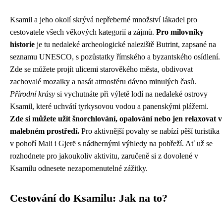
Ksamil a jeho okolí skrývá nepřeberné množství lákadel pro
cestovatele všech věkových kategorií a zájmů.
Pro milovníky
historie
je tu nedaleké archeologické naleziště Butrint, zapsané na
seznamu UNESCO, s pozůstatky římského a byzantského osídlení.
Zde se můžete projít ulicemi starověkého města, obdivovat
zachovalé mozaiky a nasát atmosféru dávno minulých časů.
Přírodní krásy
si vychutnáte při výletě lodí na nedaleké ostrovy
Ksamil, které uchvátí tyrkysovou vodou a panenskými plážemi.
Zde si můžete užít šnorchlování, opalování nebo jen relaxovat v
malebném prostředí.
Pro aktivnější povahy se nabízí pěší turistika
v pohoří Mali i Gjerë s nádhernými výhledy na pobřeží. Ať už se
rozhodnete pro jakoukoliv aktivitu, zaručeně si z dovolené v
Ksamilu odnesete nezapomenutelné zážitky.
Cestování do Ksamilu: Jak na to?