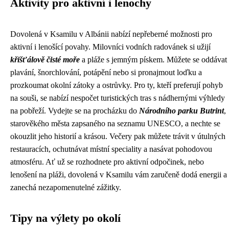
Aktivity pro aktivní i lenochy
Dovolená v Ksamilu v Albánii nabízí nepřeberné možnosti pro
aktivní i lenošící povahy. Milovníci vodních radovánek si užijí
křišťálově čisté moře
a pláže s jemným pískem. Můžete se oddávat
plavání, šnorchlování, potápění nebo si pronajmout loďku a
prozkoumat okolní zátoky a ostrůvky. Pro ty, kteří preferují pohyb
na souši, se nabízí nespočet turistických tras s nádhernými výhledy
na pobřeží. Vydejte se na procházku do
Národního parku Butrint
,
starověkého města zapsaného na seznamu UNESCO, a nechte se
okouzlit jeho historií a krásou. Večery pak můžete trávit v útulných
restauracích, ochutnávat místní speciality a nasávat pohodovou
atmosféru. Ať už se rozhodnete pro aktivní odpočinek, nebo
lenošení na pláži, dovolená v Ksamilu vám zaručeně dodá energii a
zanechá nezapomenutelné zážitky.
Tipy na výlety po okolí