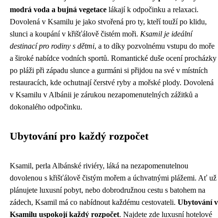
modrá voda a bujná vegetace
lákají k odpočinku a relaxaci.
Dovolená v Ksamilu je jako stvořená pro ty, kteří touží po klidu,
slunci a koupání v křišťálově čistém moři.
Ksamil je ideální
destinací pro rodiny s dětmi
, a to díky pozvolnému vstupu do moře
a široké nabídce vodních sportů. Romantické duše ocení procházky
po pláži při západu slunce a gurmáni si přijdou na své v místních
restauracích, kde ochutnají čerstvé ryby a mořské plody. Dovolená
v Ksamilu v Albánii je zárukou nezapomenutelných zážitků a
dokonalého odpočinku.
Ubytování pro každý rozpočet
Ksamil, perla Albánské riviéry, láká na nezapomenutelnou
dovolenou s křišťálově čistým mořem a úchvatnými plážemi. Ať už
plánujete luxusní pobyt, nebo dobrodružnou cestu s batohem na
zádech, Ksamil má co nabídnout každému cestovateli.
Ubytování v
Ksamilu uspokojí každý rozpočet
. Najdete zde luxusní hotelové