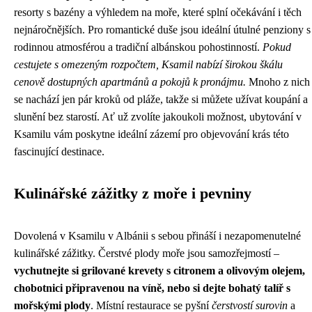
resorty s bazény a výhledem na moře, které splní očekávání i těch
nejnáročnějších. Pro romantické duše jsou ideální útulné penziony s
rodinnou atmosférou a tradiční albánskou pohostinností.
Pokud
cestujete s omezeným rozpočtem, Ksamil nabízí širokou škálu
cenově dostupných apartmánů a pokojů k pronájmu.
Mnoho z nich
se nachází jen pár kroků od pláže, takže si můžete užívat koupání a
slunění bez starostí. Ať už zvolíte jakoukoli možnost, ubytování v
Ksamilu vám poskytne ideální zázemí pro objevování krás této
fascinující destinace.
Kulinářské zážitky z moře i pevniny
Dovolená v Ksamilu v Albánii s sebou přináší i nezapomenutelné
kulinářské zážitky. Čerstvé plody moře jsou samozřejmostí –
vychutnejte si grilované krevety s citronem a olivovým olejem,
chobotnici připravenou na víně, nebo si dejte bohatý talíř s
mořskými plody
. Místní restaurace se pyšní
čerstvostí surovin
a