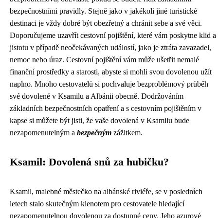
bezpečnostními pravidly. Stejně jako v jakékoli jiné turistické
destinaci je vždy dobré být obezřetný a chránit sebe a své věci.
Doporučujeme uzavřít cestovní pojištění, které vám poskytne klid a
jistotu v případě neočekávaných událostí, jako je ztráta zavazadel,
nemoc nebo úraz. Cestovní pojištění vám může ušetřit nemalé
finanční prostředky a starosti, abyste si mohli svou dovolenou užít
naplno. Mnoho cestovatelů si pochvaluje bezproblémový průběh
své dovolené v Ksamilu a Albánii obecně. Dodržováním
základních bezpečnostních opatření a s cestovním pojištěním v
kapse si můžete být jisti, že vaše dovolená v Ksamilu bude
nezapomenutelným a
bezpečným
zážitkem.
Ksamil: Dovolená snů za hubičku?
Ksamil, malebné městečko na albánské riviéře, se v posledních
letech stalo skutečným klenotem pro cestovatele hledající
nezapomenutelnou dovolenou za dostupné ceny. Jeho azurové