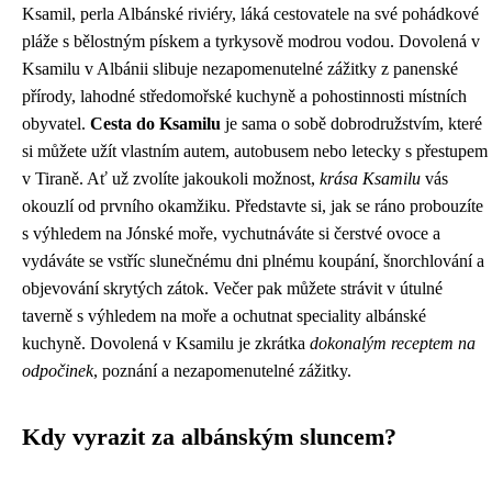
Ksamil, perla Albánské riviéry, láká cestovatele na své pohádkové
pláže s bělostným pískem a tyrkysově modrou vodou. Dovolená v
Ksamilu v Albánii slibuje nezapomenutelné zážitky z panenské
přírody, lahodné středomořské kuchyně a pohostinnosti místních
obyvatel.
Cesta do Ksamilu
je sama o sobě dobrodružstvím, které
si můžete užít vlastním autem, autobusem nebo letecky s přestupem
v Tiraně. Ať už zvolíte jakoukoli možnost,
krása Ksamilu
vás
okouzlí od prvního okamžiku. Představte si, jak se ráno probouzíte
s výhledem na Jónské moře, vychutnáváte si čerstvé ovoce a
vydáváte se vstříc slunečnému dni plnému koupání, šnorchlování a
objevování skrytých zátok. Večer pak můžete strávit v útulné
taverně s výhledem na moře a ochutnat speciality albánské
kuchyně. Dovolená v Ksamilu je zkrátka
dokonalým receptem na
odpočinek
, poznání a nezapomenutelné zážitky.
Kdy vyrazit za albánským sluncem?