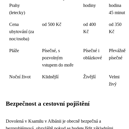
Prahy
hodiny
hodina
(letecky)
45 minut
Cena
od 500 Kč
od 400
od 350
ubytování (za
Kč
Kč
noc/osoba)
Pláže
Písečné, s
Písečné i
Převážně
pozvolným
oblázkové
písečné
vstupem do moře
Noční život
Klidnější
Živější
Velmi
živý
Bezpečnost a cestovní pojištění
Dovolená v Ksamilu v Albánii je obecně bezpečná a
bezproblémová, obzvláště pokud se budete řídit základními