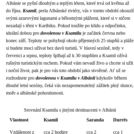
Albánie se pyšní dlouhým a teplým létem, které trvá od května až
do října.
Ksamil
, perla Albánské riviéry, vás v tomto období okouzlí
svými azurovými lagunami a bělostnými plážemi, které si v ničem
nezadají s těmi v Karibiku. Pokud toužíte po klidu a odpočinku,
ideální dobou pro
dovolenou v Ksamilu
je začátek června nebo
konec září. Teploty se pohybují okolo příjemných 25 stupňů a pláže
si budete moci užívat bez davů turistů. V hlavní sezóně, tedy v
červenci a srpnu, teploty šplhají až k 30 stupňům a Ksamil ožívá
rušným turistickým ruchem. Pokud vám nevadí živo a chcete si užít
i noční život, pak je pro vás toto období jako stvořené. Ať už se
rozhodnete pro
dovolenou v Ksamilu v Albánii
kdykoliv během
dlouhé letní sezóny, čeká vás nezapomenutelný zážitek plný slunce,
moře a albánské pohostinnosti.
Srovnání Ksamilu s jinými destinacemi v Albánii
Vlastnost
Ksamil
Saranda
Durrës
Vzdálenost z
cca 2 hodiny
cca 2
cca 1