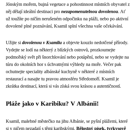
Jónským mořem, bujná vegetace a pohostinnost místních obyvatel z
něj dělají ideální destinaci pro
nezapomenutelnou dovolenou
. Ať
už toužíte po ničím nerušeném odpočinku na pláži, nebo po aktivní
dovolené plné poznávání, Ksamil splní všechna vaše očekávání.
Užijte si
dovolenou v Ksamilu
a objevte kouzlo nedotčené přírody.
Vydejte se lodí na některý z blízkých ostrovů, prozkoumejte
podmořský svět při šnorchlování nebo potápění, nebo se vydejte na
túru do okolních hor s úchvatnými výhledy na moře. Večer pak
ochutnejte speciality albánské kuchyně v některé z místních
restaurací a nasajte tu pravou atmosféru Středomoří. Ksamil je
zkrátka destinací, která si vás získá svou krásou a autentičností.
Pláže jako v Karibiku? V Albánii!
Ksamil, malebné městečko na jihu Albánie, se pyšní plážemi, které
si v ničem nezadají s těmi karibskými.
Bělostný písek, tyrkysově