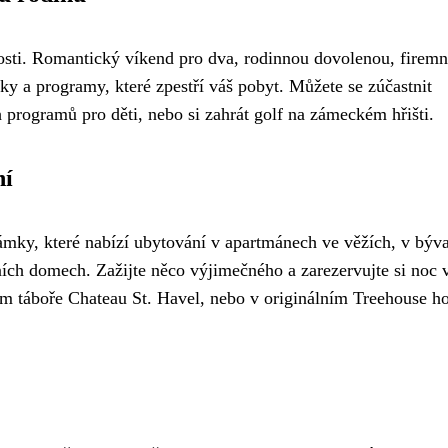
osti. Romantický víkend pro dva, rodinnou dovolenou, firemn
ky a programy, které zpestří váš pobyt. Můžete se zúčastnit
programů pro děti, nebo si zahrát golf na zámeckém hřišti.
ní
ámky, které nabízí ubytování v apartmánech ve věžích, v býv
ch domech. Zažijte něco výjimečného a zarezervujte si noc 
m táboře Chateau St. Havel, nebo v originálním Treehouse ho