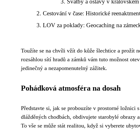
Svatby a oslavy v královském 
Cestování v čase: Historické reenaktme
LOV za poklady: Geocaching na zámeck
Toužíte se na chvíli vžít do kůže šlechtice a prožít
rozsáhlou sítí hradů a zámků vám tuto možnost ote
jedinečný a nezapomenutelný zážitek.
Pohádková atmosféra na dosah
Představte si, jak se probouzíte v prostorné ložnic
dlážděných chodbách, obdivujete starobylé obrazy a
To vše se může stát realitou, když si vyberete uby