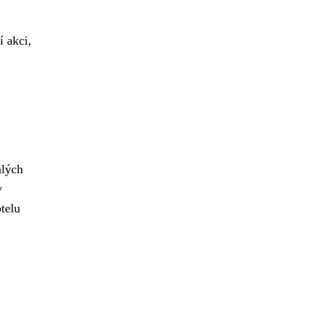
í akci,
alých
v
telu