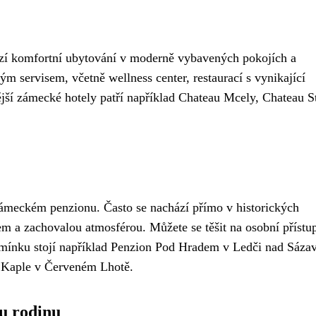
ízí komfortní ubytování v moderně vybavených pokojích a
ým servisem, včetně wellness center, restaurací s vynikající
ější zámecké hotely patří například Chateau Mcely, Chateau S
v zámeckém penzionu. Často se nachází přímo v historických
m a zachovalou atmosférou. Můžete se těšit na osobní přístu
a zmínku stojí například Penzion Pod Hradem v Ledči nad Sáza
 Kaple v Červeném Lhotě.
u rodinu