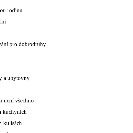
lou rodinu
ání
vání pro dobrodruhy
ly a ubytovny
í není všechno
h kuchyních
h kulisách