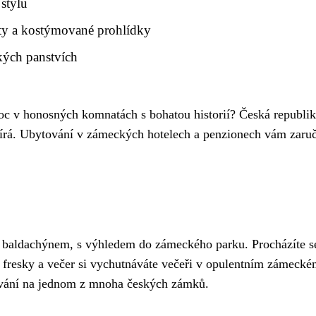
stylu
nty a kostýmované prohlídky
ých panstvích
 noc v honosných komnatách s bohatou historií? Česká republik
vírá. Ubytování v zámeckých hotelech a penzionech vám zaruč
i s baldachýnem, s výhledem do zámeckého parku. Procházíte s
 fresky a večer si vychutnáváte večeři v opulentním zámecké
tování na jednom z mnoha českých zámků.