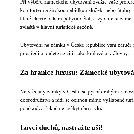
Při výběru zámeckého ubytování zvažte vaše preferen
komfortem a širokou nabídkou služeb, nebo útulný p
které chcete během pobytu dělat, a vyberte si zámek
zvláště v hlavní turistické sezóně.
Ubytování na zámku v České republice vám zaručí n
prostředí a budete se cítit jako králové a královny.
Za hranice luxusu: Zámecké ubytov
Ne všechny zámky v Česku se pyšní drahými renovac
dobrodružství a rádi se ocitnou mimo vyšlapané turis
poněkud… řekněme svébytném stylu.
Lovci duchů, nastražte uši!