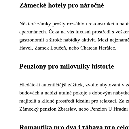
Zámecké hotely pro náročné
Některé zámky prošly rozsáhlou rekonstrukcí a nab
apartmánech. Čeká na vás luxusní prostředí s vešker
gastronomii a široké nabídky aktivit. Mezi nejznám
Havel, Zamek Loučeň, nebo Chateau Herálec.
Penziony pro milovníky historie
Hledáte-li autentičtější zážitek, zvolte ubytování 
budovách a nabízí útulné pokoje s dobovým nábytke
majitelů a klidné prostředí ideální pro relaxaci. Z
Zámecký penzion Zbraslav, nebo Penzion U Hradní
Romantika pro dva i zábava pro celo