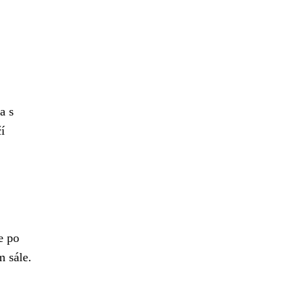
a s
í
e po
m sále.