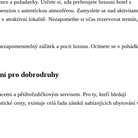
ce a požadavky. Určete si, zda preferujete luxusní hotel s
enzion s autentickou atmosférou. Zamyslete se nad aktivitam
 v atraktivní lokalitě. Nezapomeňte si včas rezervovat termín,
ezapomenutelný zážitek a pocit luxusu. Ocitnete se v pohá
ání pro dobrodruhy
emi a pětihvězdičkovým servisem. Pro ty, kteří hledají
tické cesty, existuje celá řada zámků nabízejících ubytování 