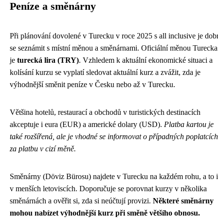
Peníze a směnárny
Při plánování dovolené v Turecku v roce 2025 s all inclusive je dob
se seznámit s místní měnou a směnárnami. Oficiální měnou Turecka
je
turecká lira (TRY)
. Vzhledem k aktuální ekonomické situaci a
kolísání kurzu se vyplatí sledovat aktuální kurz a zvážit, zda je
výhodnější směnit peníze v Česku nebo až v Turecku.
Většina hotelů, restaurací a obchodů v turistických destinacích
akceptuje i eura (EUR) a americké dolary (USD).
Platba kartou je
také rozšířená, ale je vhodné se informovat o případných poplatcích
za platbu v cizí měně.
Směnárny (Döviz Bürosu) najdete v Turecku na každém rohu, a to i
v menších letoviscích. Doporučuje se porovnat kurzy v několika
směnárnách a ověřit si, zda si neúčtují provizi.
Některé směnárny
mohou nabízet výhodnější kurz při směně většího obnosu.