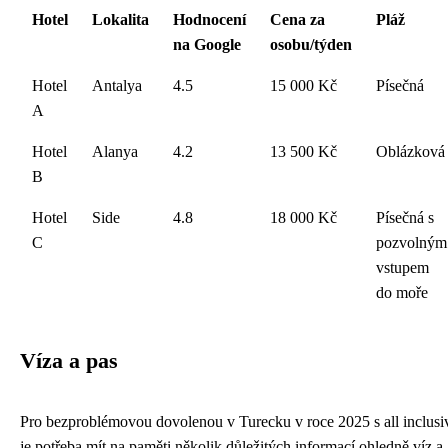
Hotel
Lokalita
Hodnocení
Cena za
Pláž
na Google
osobu/týden
Hotel
Antalya
4.5
15 000 Kč
Písečná
A
Hotel
Alanya
4.2
13 500 Kč
Oblázková
B
Hotel
Side
4.8
18 000 Kč
Písečná s
C
pozvolným
vstupem
do moře
Víza a pas
Pro bezproblémovou dovolenou v Turecku v roce 2025 s all inclusi
je potřeba mít na paměti několik důležitých informací ohledně víz a