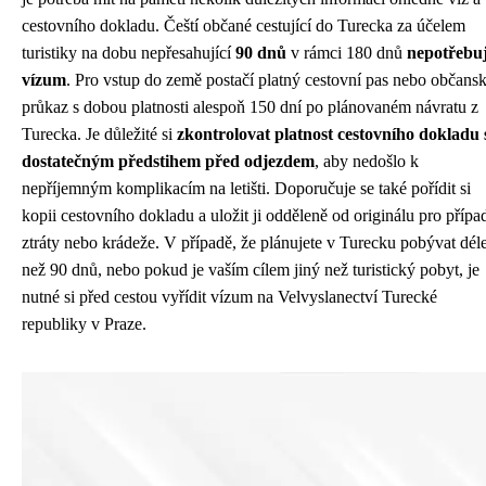
cestovního dokladu. Čeští občané cestující do Turecka za účelem
turistiky na dobu nepřesahující
90 dnů
v rámci 180 dnů
nepotřebuj
vízum
. Pro vstup do země postačí platný cestovní pas nebo občans
průkaz s dobou platnosti alespoň 150 dní po plánovaném návratu z
Turecka. Je důležité si
zkontrolovat platnost cestovního dokladu 
dostatečným předstihem před odjezdem
, aby nedošlo k
nepříjemným komplikacím na letišti. Doporučuje se také pořídit si
kopii cestovního dokladu a uložit ji odděleně od originálu pro přípa
ztráty nebo krádeže. V případě, že plánujete v Turecku pobývat dél
než 90 dnů, nebo pokud je vaším cílem jiný než turistický pobyt, je
nutné si před cestou vyřídit vízum na Velvyslanectví Turecké
republiky v Praze.