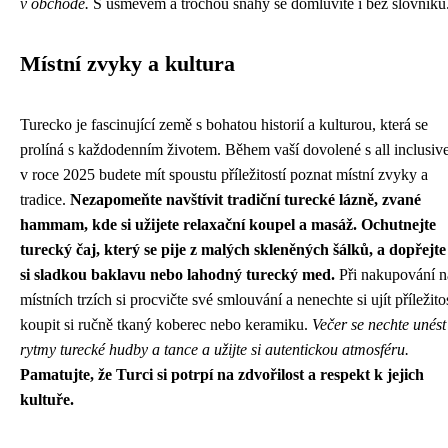
v obchodě.
S úsměvem a trochou snahy se domluvíte i bez slovníku
Místní zvyky a kultura
Turecko je fascinující země s bohatou historií a kulturou, která se
prolíná s každodenním životem. Během vaší dovolené s all inclusiv
v roce 2025 budete mít spoustu příležitostí poznat místní zvyky a
tradice.
Nezapomeňte navštívit tradiční turecké lázně, zvané
hammam, kde si užijete relaxační koupel a masáž. Ochutnejte
turecký čaj, který se pije z malých skleněných šálků, a dopřejte
si sladkou baklavu nebo lahodný turecký med.
Při nakupování n
místních trzích si procvičte své smlouvání a nenechte si ujít příležito
koupit si ručně tkaný koberec nebo keramiku.
Večer se nechte unést
rytmy turecké hudby a tance a užijte si autentickou atmosféru.
Pamatujte, že Turci si potrpí na zdvořilost a respekt k jejich
kultuře.