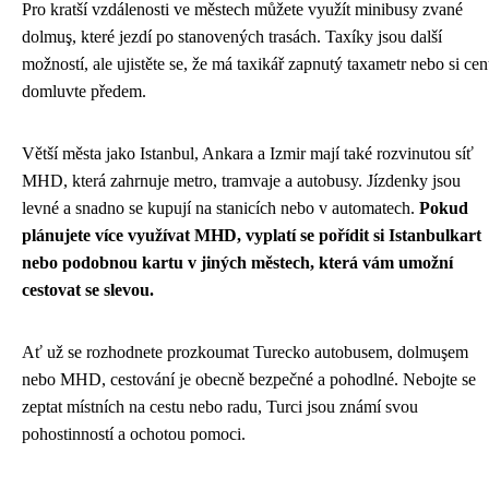
Pro kratší vzdálenosti ve městech můžete využít minibusy zvané
dolmuş, které jezdí po stanovených trasách. Taxíky jsou další
možností, ale ujistěte se, že má taxikář zapnutý taxametr nebo si ce
domluvte předem.
Větší města jako Istanbul, Ankara a Izmir mají také rozvinutou síť
MHD, která zahrnuje metro, tramvaje a autobusy. Jízdenky jsou
levné a snadno se kupují na stanicích nebo v automatech.
Pokud
plánujete více využívat MHD, vyplatí se pořídit si Istanbulkart
nebo podobnou kartu v jiných městech, která vám umožní
cestovat se slevou.
Ať už se rozhodnete prozkoumat Turecko autobusem, dolmuşem
nebo MHD, cestování je obecně bezpečné a pohodlné. Nebojte se
zeptat místních na cestu nebo radu, Turci jsou známí svou
pohostinností a ochotou pomoci.