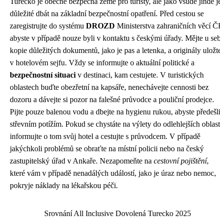
Turecko je obecně bezpečná země pro turisty, ale jako všude jinde j
důležité dbát na základní bezpečnostní opatření. Před cestou se
zaregistrujte do systému
DROZD
Ministerstva zahraničních věcí Č
abyste v případě nouze byli v kontaktu s českými úřady. Mějte u se
kopie důležitých dokumentů, jako je pas a letenka, a originály uložt
v hotelovém sejfu. Vždy se informujte o aktuální politické a
bezpečnostní situaci
v destinaci, kam cestujete. V turistických
oblastech buďte obezřetní na kapsáře, nenechávejte cennosti bez
dozoru a dávejte si pozor na falešné průvodce a pouliční prodejce.
Pijte pouze balenou vodu a dbejte na hygienu rukou, abyste předešl
střevním potížím. Pokud se chystáte na výlety do odlehlejších oblast
informujte o tom svůj hotel a cestujte s průvodcem. V případě
jakýchkoli problémů se obraťte na místní policii nebo na český
zastupitelský úřad v Ankaře. Nezapomeňte na
cestovní pojištění
,
které vám v případě nenadálých událostí, jako je úraz nebo nemoc,
pokryje náklady na lékařskou péči.
Srovnání All Inclusive Dovolená Turecko 2025