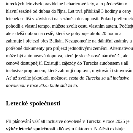
tureckých letovisek pravidelné i charterové lety, a to především v
hlavní sezóně od dubna do října. Let trvá přibližně 3 hodiny a ceny
letenek se liší v závislosti na sezóně a dostupnosti. Pokud preferujet
pohodlí a vlastní tempo, můžete zvolit cestu vlastním autem. Počítej
ale s delší dobou na cestě, která se pohybuje okolo 20 hodin a
zahrnuje i přejezd přes Balkán. Nezapomeňte na dálniční známky a
potřebné dokumenty pro průjezd jednotlivými zeměmi. Alternativou
může být autobusová doprava, která je sice časově náročnější, ale
cenově dostupnější. Existují i zájezdy do Turecka autobusem s all
inclusive programem, které zahrnují dopravu, ubytování i stravování
Ať už zvolíte jakoukoli možnost,
cesta do Turecka za all inclusive
dovolenou v roce 2025 bude stát za to.
Letecké společnosti
Při plánování vaší all inclusive dovolené v Turecku v roce 2025 je
výběr letecké společnosti
klíčovým faktorem. Naštěstí existuje