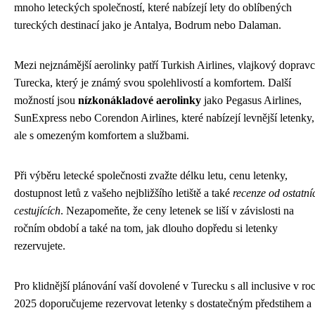
mnoho leteckých společností, které nabízejí lety do oblíbených
tureckých destinací jako je Antalya, Bodrum nebo Dalaman.
Mezi nejznámější aerolinky patří Turkish Airlines, vlajkový doprav
Turecka, který je známý svou spolehlivostí a komfortem. Další
možností jsou
nízkonákladové aerolinky
jako Pegasus Airlines,
SunExpress nebo Corendon Airlines, které nabízejí levnější letenky,
ale s omezeným komfortem a službami.
Při výběru letecké společnosti zvažte délku letu, cenu letenky,
dostupnost letů z vašeho nejbližšího letiště a také
recenze od ostatní
cestujících
. Nezapomeňte, že ceny letenek se liší v závislosti na
ročním období a také na tom, jak dlouho dopředu si letenky
rezervujete.
Pro klidnější plánování vaší dovolené v Turecku s all inclusive v ro
2025 doporučujeme rezervovat letenky s dostatečným předstihem a