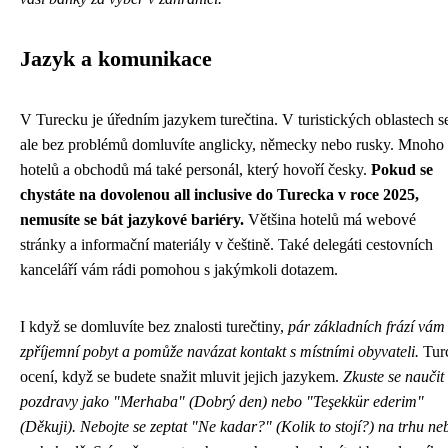
Jazyk a komunikace
V Turecku je úředním jazykem turečtina. V turistických oblastech s
ale bez problémů domluvíte anglicky, německy nebo rusky. Mnoho
hotelů a obchodů má také personál, který hovoří česky.
Pokud se
chystáte na dovolenou all inclusive do Turecka v roce 2025,
nemusíte se bát jazykové bariéry.
Většina hotelů má webové
stránky a informační materiály v češtině. Také delegáti cestovních
kanceláří vám rádi pomohou s jakýmkoli dotazem.
I když se domluvíte bez znalosti turečtiny,
pár základních frází vám
zpříjemní pobyt a pomůže navázat kontakt s místními obyvateli.
Tur
ocení, když se budete snažit mluvit jejich jazykem.
Zkuste se naučit
pozdravy jako "Merhaba" (Dobrý den) nebo "Teşekkür ederim"
(Děkuji). Nebojte se zeptat "Ne kadar?" (Kolik to stojí?) na trhu ne