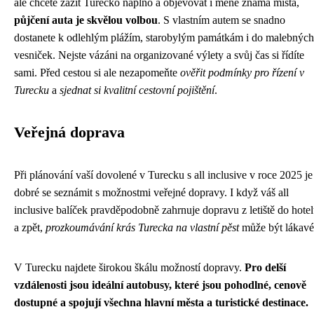
ale chcete zažít Turecko naplno a objevovat i méně známá místa,
půjčení auta je skvělou volbou
. S vlastním autem se snadno
dostanete k odlehlým plážím, starobylým památkám i do malebných
vesniček. Nejste vázáni na organizované výlety a svůj čas si řídíte
sami. Před cestou si ale nezapomeňte
ověřit podmínky pro řízení v
Turecku
a
sjednat si kvalitní cestovní pojištění
.
Veřejná doprava
Při plánování vaší dovolené v Turecku s all inclusive v roce 2025 je
dobré se seznámit s možnostmi veřejné dopravy. I když váš all
inclusive balíček pravděpodobně zahrnuje dopravu z letiště do hote
a zpět,
prozkoumávání krás Turecka na vlastní pěst
může být lákavé
V Turecku najdete širokou škálu možností dopravy.
Pro delší
vzdálenosti jsou ideální autobusy, které jsou pohodlné, cenově
dostupné a spojují všechna hlavní města a turistické destinace.