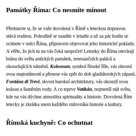
Památky Říma: Co nesmíte minout
Představte si, že se vaše dovolená v Římě s leteckou dopravou
stává realitou. Pohodlně se usadíte v letadle a už za pár hodin se
ocitnete v srdci Říma, připraveni objevovat jeho historické poklady.
A věřte, že jich tu na vás čeká nespočet! Letenky do Říma otevírají
bránu do světa antických památek, renesančních paláců a
okouzlujících náměstí.
Koloseum
, symbol římské říše, vás ohromí
svou majestátností a přenese vás zpět do dob gladiátorských zápasů.
Fontána di Trevi
, skvost barokní architektury, vás okouzlí svou
krásou a šuměním vody. A co teprve
Vatikán
, nejmenší stát světa,
kde na vás dýchne atmosféra spirituality a historie. Dovolená Řím
letecky je zkrátka snem každého milovníka historie a kultury.
Římská kuchyně: Co ochutnat