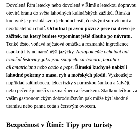
Dovolená Řím letecky nebo dovolená v Římě s leteckou dopravou
otevírá bránu do světa lahodných kulinářských zážitků. Římská
kuchyně je proslulá svou jednoduchostí, čerstvými surovinami a
neodolatelnou chutí.
Ochutnat pravou pizzu z pece na dřevo je
zážitek, na který budete vzpomínat ještě dlouho po návratu.
Tenké těsto, voňavá rajčatová omáčka a rozmanité ingredience
uspokojí i ty nejnáročnější jazýčky.
Nezapomeňte ochutnat ani
tradiční těstoviny, jako jsou spaghetti carbonara, bucatini
all'amatriciana nebo cacio e pepe.
Římská kuchyně nabízí i
lahodné pokrmy z masa, ryb a mořských plodů.
Vyzkoušejte
například saltimboccu, telecí řízky s parmskou šunkou a šalvějí,
nebo pečené jehněčí s rozmarýnem a česnekem. Sladkou tečkou za
vaším gastronomickým dobrodružstvím pak může být lahodné
tiramisu nebo panna cotta s čerstvým ovocem.
Bezpečnost v Římě: Tipy pro turisty