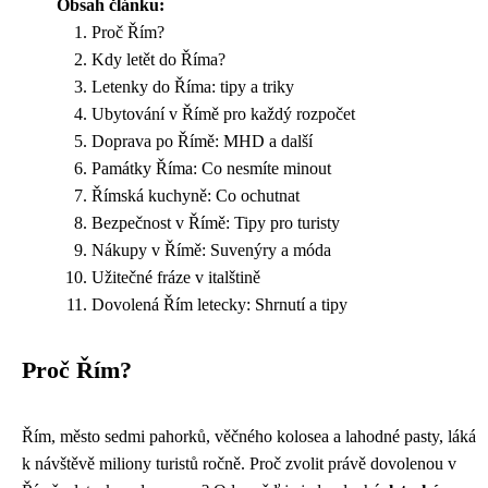
Obsah článku:
Proč Řím?
Kdy letět do Říma?
Letenky do Říma: tipy a triky
Ubytování v Římě pro každý rozpočet
Doprava po Římě: MHD a další
Památky Říma: Co nesmíte minout
Římská kuchyně: Co ochutnat
Bezpečnost v Římě: Tipy pro turisty
Nákupy v Římě: Suvenýry a móda
Užitečné fráze v italštině
Dovolená Řím letecky: Shrnutí a tipy
Proč Řím?
Řím, město sedmi pahorků, věčného kolosea a lahodné pasty, láká
k návštěvě miliony turistů ročně. Proč zvolit právě dovolenou v