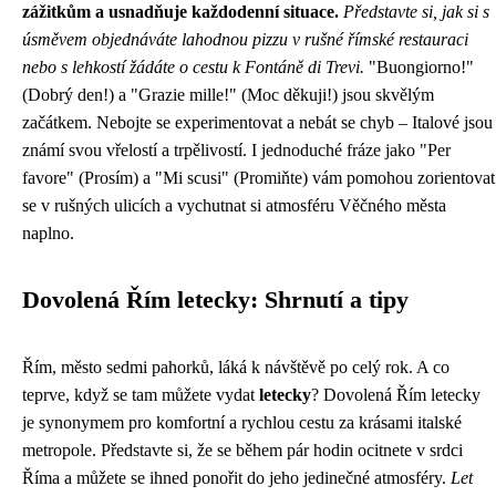
zážitkům a usnadňuje každodenní situace.
Představte si, jak si s
úsměvem objednáváte lahodnou pizzu v rušné římské restauraci
nebo s lehkostí žádáte o cestu k Fontáně di Trevi.
"Buongiorno!"
(Dobrý den!) a "Grazie mille!" (Moc děkuji!) jsou skvělým
začátkem. Nebojte se experimentovat a nebát se chyb – Italové jsou
známí svou vřelostí a trpělivostí. I jednoduché fráze jako "Per
favore" (Prosím) a "Mi scusi" (Promiňte) vám pomohou zorientovat
se v rušných ulicích a vychutnat si atmosféru Věčného města
naplno.
Dovolená Řím letecky: Shrnutí a tipy
Řím, město sedmi pahorků, láká k návštěvě po celý rok. A co
teprve, když se tam můžete vydat
letecky
? Dovolená Řím letecky
je synonymem pro komfortní a rychlou cestu za krásami italské
metropole. Představte si, že se během pár hodin ocitnete v srdci
Říma a můžete se ihned ponořit do jeho jedinečné atmosféry.
Let