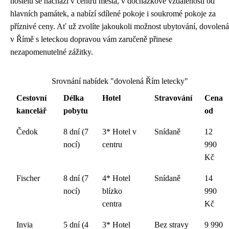
hostelů se nachází v centru města, v docházkové vzdálenosti od
hlavních památek, a nabízí sdílené pokoje i soukromé pokoje za
příznivé ceny. Ať už zvolíte jakoukoli možnost ubytování, dovolená
v Římě s leteckou dopravou vám zaručeně přinese
nezapomenutelné zážitky.
Srovnání nabídek "dovolená Řím letecky"
Cestovní
Délka
Hotel
Stravování
Cena
kancelář
pobytu
od
Čedok
8 dní (7
3* Hotel v
Snídaně
12
nocí)
centru
990
Kč
Fischer
8 dní (7
4* Hotel
Snídaně
14
nocí)
blízko
990
centra
Kč
Invia
5 dní (4
3* Hotel
Bez stravy
9 990