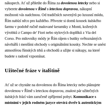
nákupech. Ať už přiletíte do Říma za
dovolenou letecky
nebo si
vyberete
dovolenou v Římě s leteckou dopravou
, nákupní
možnosti vás nadchnou. Od tradičních suvenýrů po luxusní módu,
Řím nabízí něco pro každého. Přivezte si domů kousek italského
šarmu v podobě ručně malované keramiky z Monti, kožených
výrobků z Campo de' Fiori nebo stylových doplňků z Via del
Corso. Pro milovníky módy je Řím rájem s butiky světoznámých
návrhářů i menšími obchody s originálními kousky. Nechte se unést
atmosférou římských trhů a obchodů a užijte si nákupy, na které
budete s radostí vzpomínat.
Užitečné fráze v italštině
Ať už se chystáte na dovolenou do Říma letecky nebo plánujete
dovolenou v Římě s leteckou dopravou, znalost pár užitečných
italských frází vám zaručeně zpříjemní pobyt.
Komunikace s
místními v jejich rodném jazyce otevírá dveře k autentickým