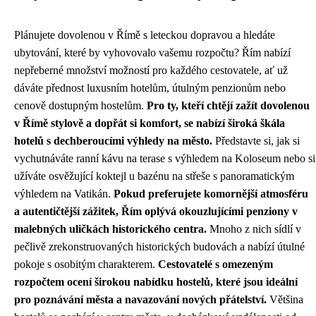
Plánujete dovolenou v Římě s leteckou dopravou a hledáte
ubytování, které by vyhovovalo vašemu rozpočtu? Řím nabízí
nepřeberné množství možností pro každého cestovatele, ať už
dáváte přednost luxusním hotelům, útulným penzionům nebo
cenově dostupným hostelům.
Pro ty, kteří chtějí zažít dovolenou
v Římě stylově a dopřát si komfort, se nabízí široká škála
hotelů s dechberoucími výhledy na město.
Představte si, jak si
vychutnáváte ranní kávu na terase s výhledem na Koloseum nebo si
užíváte osvěžující koktejl u bazénu na střeše s panoramatickým
výhledem na Vatikán.
Pokud preferujete komornější atmosféru
a autentičtější zážitek, Řím oplývá okouzlujícími penziony v
malebných uličkách historického centra.
Mnoho z nich sídlí v
pečlivě zrekonstruovaných historických budovách a nabízí útulné
pokoje s osobitým charakterem.
Cestovatelé s omezeným
rozpočtem ocení širokou nabídku hostelů, které jsou ideální
pro poznávání města a navazování nových přátelství.
Většina