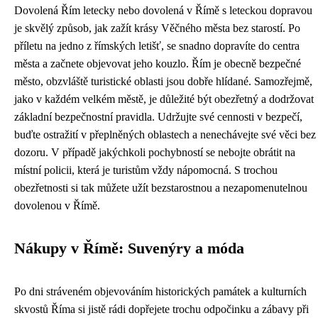
Dovolená Řím letecky nebo dovolená v Římě s leteckou dopravou
je skvělý způsob, jak zažít krásy Věčného města bez starostí. Po
příletu na jedno z římských letišť, se snadno dopravíte do centra
města a začnete objevovat jeho kouzlo. Řím je obecně bezpečné
město, obzvláště turistické oblasti jsou dobře hlídané. Samozřejmě,
jako v každém velkém městě, je důležité být obezřetný a dodržovat
základní bezpečnostní pravidla. Udržujte své cennosti v bezpečí,
buďte ostražití v přeplněných oblastech a nenechávejte své věci bez
dozoru. V případě jakýchkoli pochybností se nebojte obrátit na
místní policii, která je turistům vždy nápomocná. S trochou
obezřetnosti si tak můžete užít bezstarostnou a nezapomenutelnou
dovolenou v Římě.
Nákupy v Římě: Suvenýry a móda
Po dni stráveném objevováním historických památek a kulturních
skvostů Říma si jistě rádi dopřejete trochu odpočinku a zábavy při