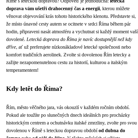
Římě s leteckou dopravou? Odpověď je jednoduchá:
letecká
doprava vám ušetří drahocenný čas a energii
, kterou můžete
věnovat objevování krás tohoto historického klenotu. Představte si,
že místo únavné cesty autem se ocitnete v srdci Říma během pár
hodin, připraveni nasát atmosféru a vychutnat si každý moment vaší
dovolené.
Letecká doprava do Říma je navíc dostupnější než kdy
dříve
, ať už preferujete nízkonákladové letecké společnosti nebo
komfort tradičních aerolinek. Zvolte si dovolenou Řím letecky a
zažijte nezapomenutelnou cestu za historií, kulturou a italským
temperamentem!
Kdy letět do Říma?
Řím, město věčného jara, vás okouzlí v každém ročním období.
Pokud ale toužíte po slunečných dnech ideálních pro procházky
historickým centrem a ochutnávku italské zmrzliny, zvolte pro svou
dovolenou v Římě s leteckou dopravou období
od dubna do