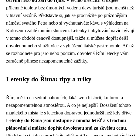
června
nebo
od září do října
. V těchto měsících si užijete
příjemné teploty bez úmorných veder a davy turistů jsou menší než
v hlavní sezóně. Představte si, jak se procházíte po prázdnějším
náměstí svatého Petra nebo si vychutnáváte kávu s výhledem na
Koloseum zalité ranním sluncem. Letenky i ubytování navíc bývají
v tomto období cenově dostupnější, takže si můžete dopřát delší
dovolenou nebo si užít více z vyhlášené italské gastronomie. Ať už
se rozhodnete pro jaro nebo podzim, dovolená Řím letecky vám
zaručeně přinese nezapomenutelné zážitky.
Letenky do Říma: tipy a triky
Řím, město na sedmi pahorcích, láká svou historií, kulturou a
nezapomenutelnou atmosférou. A co je nejlepší? Dosažení tohoto
magického místa je s leteckou dopravou jednodušší než kdy dříve.
Letenky do Říma jsou dostupné z mnoha letišť a s trochou
plánování si můžete dopřát dovolenou snů za skvělou cenu.
Představte si, jak se procházíte uličkami Trastevere, vychutnáváte si