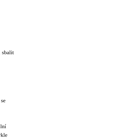
 sbalit
 se
lní
ykle