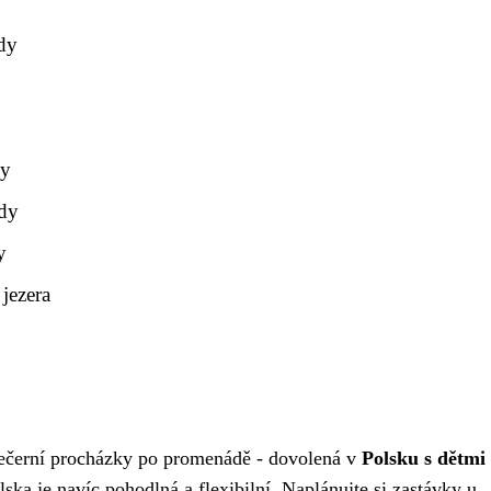
dy
dy
ody
y
jezera
 večerní procházky po promenádě - dovolená v
Polsku s dětmi
ska je navíc pohodlná a flexibilní. Naplánujte si zastávky u