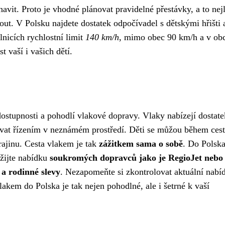
avit. Proto je vhodné plánovat pravidelné přestávky, a to nej
ut. V Polsku najdete dostatek odpočívadel s dětskými hřišti 
nicích rychlostní limit
140 km/h
, mimo obec 90 km/h a v obc
 vaší i vašich dětí.
dostupnosti a pohodlí vlakové dopravy. Vlaky nabízejí dostate
esovat řízením v neznámém prostředí. Děti se můžou během ces
rajinu. Cesta vlakem je tak
zážitkem sama o sobě
. Do Polska
žijte nabídku
soukromých dopravců jako je RegioJet nebo
a rodinné slevy
. Nezapomeňte si zkontrolovat aktuální nabí
kem do Polska je tak nejen pohodlné, ale i šetrné k vaší