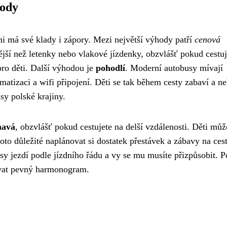
hody
i má své klady i zápory. Mezi největší výhody patří
cenová
ější než letenky nebo vlakové jízdenky, obzvlášť pokud cestuj
pro děti. Další výhodou je
pohodlí
. Moderní autobusy mívají
matizaci a wifi připojení. Děti se tak během cesty zabaví a n
sy polské krajiny.
havá
, obzvlášť pokud cestujete na delší vzdálenosti. Děti můž
oto důležité naplánovat si dostatek přestávek a zábavy na ces
sy jezdí podle jízdního řádu a vy se mu musíte přizpůsobit. 
ovat pevný harmonogram.