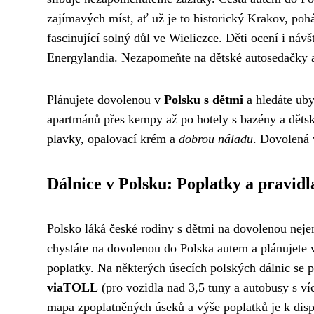
zajímavých míst, ať už je to historický Krakov, p
fascinující solný důl ve Wieliczce. Děti ocení i ná
Energylandia. Nezapomeňte na dětské autosedačky a
Plánujete dovolenou v
Polsku s dětmi
a hledáte uby
apartmánů přes kempy až po hotely s bazény a dětský
plavky, opalovací krém a
dobrou náladu
. Dovolená 
Dálnice v Polsku: Poplatky a pravidl
Polsko láká české rodiny s dětmi na dovolenou nejen
chystáte na dovolenou do Polska autem a plánujete v
poplatky. Na některých úsecích polských dálnic se 
viaTOLL
(pro vozidla nad 3,5 tuny a autobusy s v
mapa zpoplatněných úseků a výše poplatků je k disp