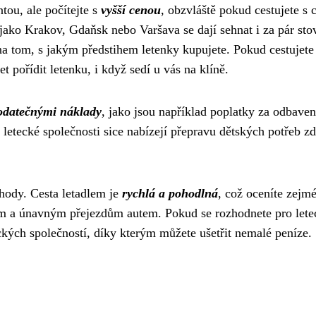
tou, ale počítejte s
vyšší cenou
, obzvláště pokud cestujete s 
 jako Krakov, Gdaňsk nebo Varšava se dají sehnat i za pár sto
é na tom, s jakým předstihem letenky kupujete. Pokud cestujete
 pořídit letenku, i když sedí u vás na klíně.
odatečnými náklady
, jako jsou například poplatky za odbaven
letecké společnosti sice nabízejí přepravu dětských potřeb z
ýhody. Cesta letadlem je
rychlá a pohodlná
, což oceníte zejmé
ým a únavným přejezdům autem. Pokud se rozhodnete pro let
kých společností, díky kterým můžete ušetřit nemalé peníze.