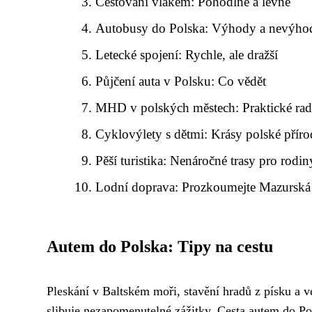
Cestování vlakem: Pohodlně a levně
Autobusy do Polska: Výhody a nevýho
Letecké spojení: Rychle, ale dražší
Půjčení auta v Polsku: Co vědět
MHD v polských městech: Praktické ra
Cyklovýlety s dětmi: Krásy polské přír
Pěší turistika: Nenáročné trasy pro rodin
Lodní doprava: Prozkoumejte Mazurská 
Autem do Polska: Tipy na cestu
Pleskání v Baltském moři, stavění hradů z písku a
slibuje nezapomenutelné zážitky. Cesta autem do Pol