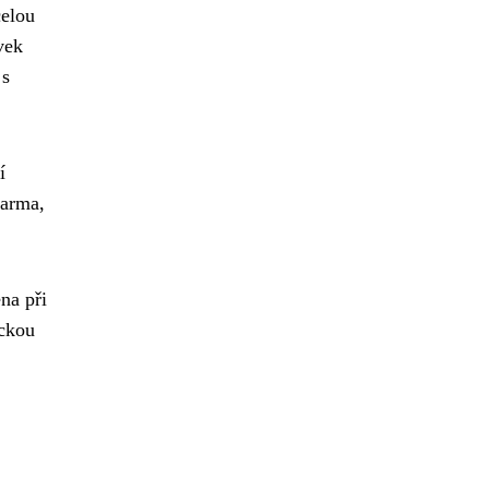
celou
vek
 s
í
darma,
na při
eckou