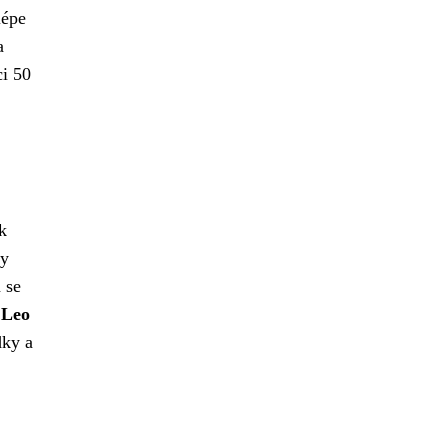
lépe
a
i 50
k
ty
 se
 Leo
dky a