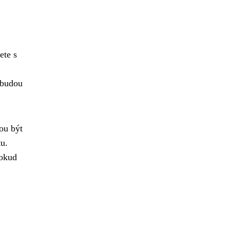
ete s
ebudou
ou být
tu.
Pokud