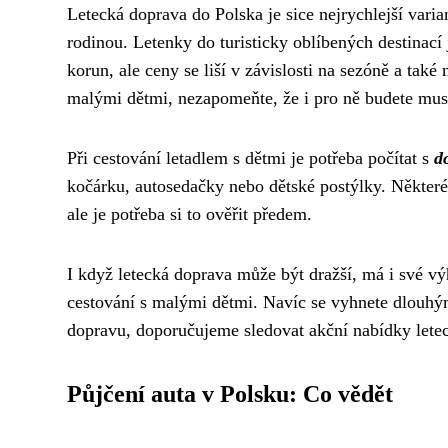
Letecká doprava do Polska je sice nejrychlejší varian
rodinou. Letenky do turisticky oblíbených destinací
korun, ale ceny se liší v závislosti na sezóně a tak
malými dětmi, nezapomeňte, že i pro ně budete muset
Při cestování letadlem s dětmi je potřeba počítat s
d
kočárku, autosedačky nebo dětské postýlky. Některé 
ale je potřeba si to ověřit předem.
I když letecká doprava může být dražší, má i své v
cestování s malými dětmi. Navíc se vyhnete dlouh
dopravu, doporučujeme sledovat akční nabídky letec
Půjčení auta v Polsku: Co vědět