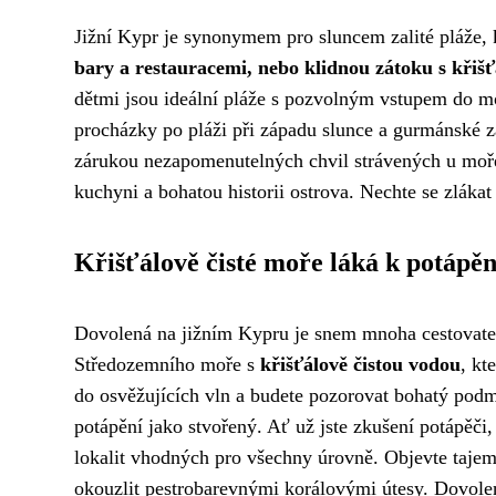
Jižní Kypr je synonymem pro sluncem zalité pláže, k
bary a restauracemi, nebo klidnou zátoku s křišť
dětmi jsou ideální pláže s pozvolným vstupem do m
procházky po pláži při západu slunce a gurmánské z
zárukou nezapomenutelných chvil strávených u moře.
kuchyni a bohatou historii ostrova. Nechte se zláka
Křišťálově čisté moře láká k potápěn
Dovolená na jižním Kypru je snem mnoha cestovatelů
Středozemního moře s
křišťálově čistou vodou
, kt
do osvěžujících vln a budete pozorovat bohatý podm
potápění jako stvořený. Ať už jste zkušení potápěči
lokalit vhodných pro všechny úrovně. Objevte tajemn
okouzlit pestrobarevnými korálovými útesy. Dovole