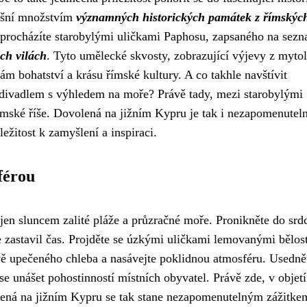
pyšní množstvím
významných historických památek z římskýc
se procházíte starobylými uličkami Paphosu, zapsaného na sez
ch vilách
. Tyto umělecké skvosty, zobrazující výjevy z mytol
ám bohatství a krásu římské kultury. A co takhle navštívit
 divadlem s výhledem na moře? Právě tady, mezi starobylými
římské říše. Dovolená na jižním Kypru je tak i nezapomenutel
ežitost k zamyšlení a inspiraci.
férou
en sluncem zalité pláže a průzračné moře. Pronikněte do srd
e zastavil čas. Projděte se úzkými uličkami lemovanými bělo
ě upečeného chleba a nasávejte poklidnou atmosféru. Usedně
 se unášet pohostinností místních obyvatel. Právě zde, v objetí
lená na jižním Kypru se tak stane nezapomenutelným zážitke