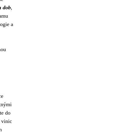
h dob
,
namu
ogie a
nou
ce
stnými
te do
 vinic
m