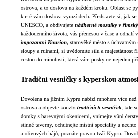
ostrova, a to doslova na každém kroku. Oblast se 
které vám doslova vyrazí dech. Představte si, jak 
UNESCO, a obdivujete
nádherné mozaiky v římský
každodenního života, vás přenesou v čase a odhalí v
impozantní Kourion
, starověké město s úchvatným
sloupy a ruinami, si uvědomíte sílu a majestátnost 
cestou do minulosti, která vám poskytne nejednu příl
Tradiční vesničky s kyperskou atmos
Dovolená na jižním Kypru nabízí mnohem více než j
ostrova a objevte kouzlo
tradičních vesniček
, kde s
domky s barevnými okenicemi, vnímejte vůni čerstv
stinné taverny, ochutnejte místní speciality a nechte
a olivových hájů, poznáte pravou tvář Kypru. Dovo