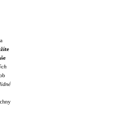
 a
žíte
aše
ých
dob
lidné
echny