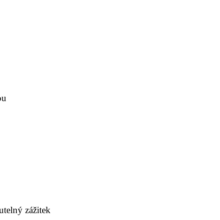
ou
telný zážitek