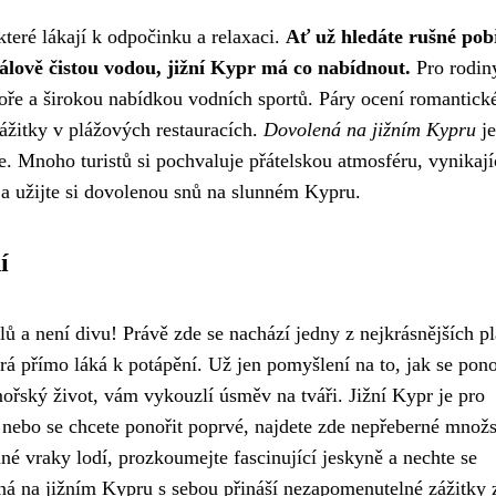
teré lákají k odpočinku a relaxaci.
Ať už hledáte rušné pobř
álově čistou vodou, jižní Kypr má co nabídnout.
Pro rodin
oře a širokou nabídkou vodních sportů. Páry ocení romantick
ážitky v plážových restauracích.
Dovolená na jižním Kypru
je
 Mnoho turistů si pochvaluje přátelskou atmosféru, vynikají
t a užijte si dovolenou snů na slunném Kypru.
í
 a není divu! Právě zde se nachází jedny z nejkrásnějších pl
erá přímo láká k potápění. Už jen pomyšlení na to, jak se pono
ořský život, vám vykouzlí úsměv na tváři. Jižní Kypr je pro
, nebo se chcete ponořit poprvé, najdete zde nepřeberné množs
é vraky lodí, prozkoumejte fascinující jeskyně a nechte se
ná na jižním Kypru s sebou přináší nezapomenutelné zážitky 