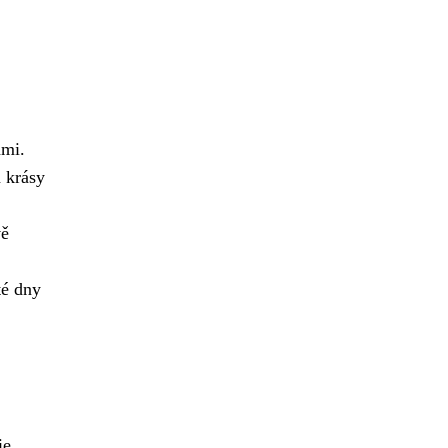
ami.
a krásy
vě
té dny
ie