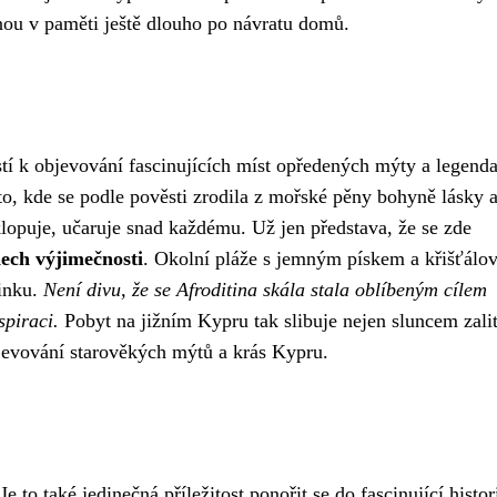
nou v paměti ještě dlouho po návratu domů.
stí k objevování fascinujících míst opředených mýty a legend
to, kde se podle pověsti zrodila z mořské pěny bohyně lásky 
klopuje, učaruje snad každému. Už jen představa, že se zde
ech výjimečnosti
. Okolní pláže s jemným pískem a křišťálo
činku.
Není divu, že se Afroditina skála stala oblíbeným cílem
spiraci.
Pobyt na jižním Kypru tak slibuje nejen sluncem zali
jevování starověkých mýtů a krás Kypru.
 to také jedinečná příležitost ponořit se do fascinující histor