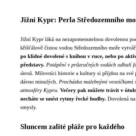
Jižní Kypr: Perla Středozemního mo
Jižní Kypr láká na nezapomenutelnou dovolenou po
křišťálově čistou vodou Středozemního moře vytvář
po klidné dovolené s knihou v ruce, nebo po akt
představy.
Potápění v průzračných vodách odhalí fa
útesů.
Milovníci historie a kultury si přijdou na své
dávno minulých.
Procházka malebnými vesničkami s 
atmosféry Kypru.
Večery pak můžete trávit v útul
necháte se unést rytmy řecké hudby.
Dovolená na 
smysly.
Sluncem zalité pláže pro každého