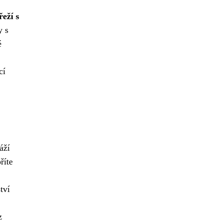
eží s
y s
é
cí
áží
říte
tví
z