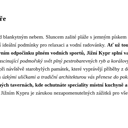
ře
d blankytným nebem. Sluncem zalité pláže s jemným pískem
í ideální podmínky pro relaxaci a vodní radovánky.
Ať už tou
ivním odpočinku plném vodních sportů, Jižní Kypr splní v
scinující podmořský svět plný pestrobarevných ryb a korálov
 při návštěvě starobylých památek, které vyprávějí příběhy z 
úzkými uličkami a tradiční architekturou vás přenese do pok
ných tavernách, kde ochutnáte speciality místní kuchyně a
Jižním Kypru je zárukou nezapomenutelných zážitků pro vš