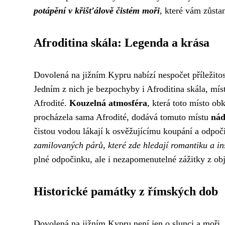
potápění v křišťálově čistém moři
, které vám zůsta
Afroditina skála: Legenda a krása
Dovolená na jižním Kypru nabízí nespočet příležito
Jedním z nich je bezpochyby i Afroditina skála, mís
Afrodité.
Kouzelná atmosféra
, která toto místo ob
procházela sama Afrodité, dodává tomuto místu
nád
čistou vodou lákají k osvěžujícímu koupání a odpo
zamilovaných párů, které zde hledají romantiku a in
plné odpočinku, ale i nezapomenutelné zážitky z ob
Historické památky z římských dob
Dovolená na jižním Kypru není jen o slunci a moři. Je