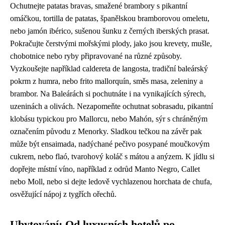
Ochutnejte patatas bravas, smažené brambory s pikantní
omáčkou, tortilla de patatas, španělskou bramborovou omeletu,
nebo jamón ibérico, sušenou šunku z černých iberských prasat.
Pokračujte čerstvými mořskými plody, jako jsou krevety, mušle,
chobotnice nebo ryby připravované na různé způsoby.
Vyzkoušejte například caldereta de langosta, tradiční baleárský
pokrm z humra, nebo frito mallorquín, směs masa, zeleniny a
brambor. Na Baleárách si pochutnáte i na vynikajících sýrech,
uzeninách a olivách. Nezapomeňte ochutnat sobrasadu, pikantní
klobásu typickou pro Mallorcu, nebo Mahón, sýr s chráněným
označením původu z Menorky. Sladkou tečkou na závěr pak
může být ensaimada, nadýchané pečivo posypané moučkovým
cukrem, nebo flaó, tvarohový koláč s mátou a anýzem. K jídlu si
dopřejte místní víno, například z odrůd Manto Negro, Callet
nebo Moll, nebo si dejte ledově vychlazenou horchata de chufa,
osvěžující nápoj z tygřích ořechů.
Ubytování: Od luxusních hotelů po