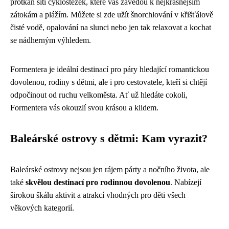
protkán sítí cyklostezek, které vás zavedou k nejkrásnějším
zátokám a plážím. Můžete si zde užít šnorchlování v křišťálově
čisté vodě, opalování na slunci nebo jen tak relaxovat a kochat
se nádherným výhledem.
Formentera je ideální destinací pro páry hledající romantickou
dovolenou, rodiny s dětmi, ale i pro cestovatele, kteří si chtějí
odpočinout od ruchu velkoměsta. Ať už hledáte cokoli,
Formentera vás okouzlí svou krásou a klidem.
Baleárské ostrovy s dětmi: Kam vyrazit?
Baleárské ostrovy nejsou jen rájem párty a nočního života, ale
také
skvělou destinací pro rodinnou dovolenou
. Nabízejí
širokou škálu aktivit a atrakcí vhodných pro děti všech
věkových kategorií.