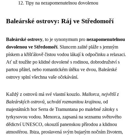
Tipy na nezapomenutelnou dovolenou
Baleárské ostrovy: Ráj ve Středomoří
Baleárské ostrovy
, to je synonymum pro
nezapomenutelnou
dovolenou ve Středomoří
. Sluncem zalité pláže s jemným
pískem a křišťálově čistou vodou lákají k odpočinku a relaxaci.
Ať už toužíte po klidné dovolené s rodinou, dobrodružství s
partou přátel, nebo romantickém útěku ve dvou, Baleárské
ostrovy splní všechna vaše očekávání.
Každý z ostrovů má své vlastní kouzlo.
Mallorca, největší z
Baleárských ostrovů, uchvátí rozmanitou krajinou
, od
majestátních hor Serra de Tramuntana po malebné zátoky s
tyrkysovou vodou. Menorca, zapsaná na seznamu světového
dědictví UNESCO, okouzlí panenskou přírodou a klidnou
atmosférou. Ibiza, proslavená svým bujarým nočním životem,