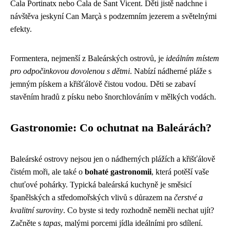
Cala Portinatx nebo Cala de Sant Vicent. Děti jistě nadchne i
návštěva jeskyní Can Marçà s podzemním jezerem a světelnými
efekty.
Formentera, nejmenší z Baleárských ostrovů, je
ideálním místem
pro odpočinkovou dovolenou s dětmi
. Nabízí nádherné pláže s
jemným pískem a křišťálově čistou vodou. Děti se zabaví
stavěním hradů z písku nebo šnorchlováním v mělkých vodách.
Gastronomie: Co ochutnat na Baleárách?
Baleárské ostrovy nejsou jen o nádherných plážích a křišťálově
čistém moři, ale také o
bohaté gastronomii
, která potěší vaše
chuťové pohárky. Typická baleárská kuchyně je směsicí
španělských a středomořských vlivů s důrazem na
čerstvé a
kvalitní suroviny
. Co byste si tedy rozhodně neměli nechat ujít?
Začněte s
tapas
, malými porcemi jídla ideálními pro sdílení.