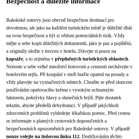
Bezpečnost a důležité informace
Baleárské ostrovy jsou obecně bezpečnou destinací pro
dovolenou, ale jako na každém turistickém místě je důležité dbát
na svou bezpečnost a být si vědom potenciálních rizik. Vždy
mějte u sebe kopii důležitých dokumentů, jako je pas a pojištění,
a originály uložte v trezoru v hotelu. Dávejte si pozor na
kapsáře
, a to zejména v
přeplněných turistických oblastech
.
Nenoste u sebe velké množství hotovosti a cennosti nechávejte v
hotelovém sejfu. Při koupání v moři buďte opatrní na proudy a
vždy plavejte na vyznačených místech. Chraňte se před sluncem
používáním opalovacího krému s vysokým ochranným
faktorem, pokrývky hlavy a slunečních brýlí. Pijte dostatek
tekutin, abyste předešli dehydrataci. V případě jakýchkoli
zdravotních problémů vyhledejte lékařskou pomoc. Před cestou
se informujte o platných cestovních doporučeních a
bezpečnostních upozorněních pro Baleárské ostrovy. V případě
nouze volejte na tísňovou linku 112
. Dodržováním těchto