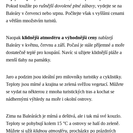
Pokud toužíte po
rušnější dovolené plné zábavy
, vydejte se na
Baleáry v červenci nebo srpnu. Počítejte však s vyššími cenami
a větším množstvím turistů.
Naopak
klidnější atmosféru a výhodnější ceny
nabízejí
Baleáry v květnu, červnu a září. Počasí je stále příjemné a moře
dostatečně teplé pro koupání. Navíc si užijete klidnější pláže a
menší tlahy na památky.
Jaro a podzim jsou ideální pro milovníky turistiky a cyklistiky.
Teploty jsou mírné a krajina se zelená svěžou vegetací. Můžete
se vydat na některou z mnoha turistických tras a kochat se
nádhernými výhledy na moře i okolní ostrovy.
Zima na Baleárách je mírná a deštivá, ale i tak má své kouzlo.
Teploty se pohybují kolem 15 °C a ostrovy se halí do zeleně.
Můžete si užít
klidnou atmosféru
, procházky po prázdných