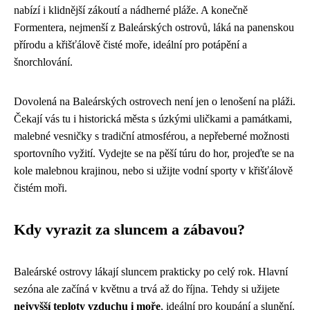
nabízí i klidnější zákoutí a nádherné pláže. A konečně
Formentera, nejmenší z Baleárských ostrovů, láká na panenskou
přírodu a křišťálově čisté moře, ideální pro potápění a
šnorchlování.
Dovolená na Baleárských ostrovech není jen o lenošení na pláži.
Čekají vás tu i historická města s úzkými uličkami a památkami,
malebné vesničky s tradiční atmosférou, a nepřeberné možnosti
sportovního vyžití. Vydejte se na pěší túru do hor, projeďte se na
kole malebnou krajinou, nebo si užijte vodní sporty v křišťálově
čistém moři.
Kdy vyrazit za sluncem a zábavou?
Baleárské ostrovy lákají sluncem prakticky po celý rok. Hlavní
sezóna ale začíná v květnu a trvá až do října. Tehdy si užijete
nejvyšší teploty vzduchu i moře
, ideální pro koupání a slunění.