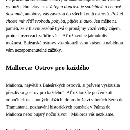
vytouženého letoviska.
Veřejná doprava je spolehlivá a cenově
dostupná
, autobusy vás zavezou do všech koutů ostrovů.
Pokud
chcete mít větší svobodu pohybu, půjčte si auto.
Jen mějte na
paměti, že v hlavní sezóně bývá o pronájmy vozů velký zájem,
proto si rezervaci zařiďte včas. Ať už zvolíte jakoukoliv
možnost, Baleárské ostrovy vás okouzlí svou krásou a nabídnou
vám nezapomenutelné zážitky.
Mallorca: Ostrov pro každého
Mallorca, největší z Baleárských ostrovů, si právem vysloužila
přezdívku „ostrov pro každého“. Ať už toužíte po čemkoli –
odpočinek na slunných plážích, dobrodružství v horách Serra de
Tramuntana, poznávání historických památek v Palma de
Mallorca nebo bujarý noční život – Mallorca vás nezklame.