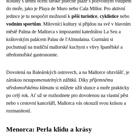
Rodiny s dětmi ocení široké písečné pláže s pozvolným vstupem
do moře, jako je Playa de Muro nebo Cala Millor. Pro aktivní
jedince je tu nespočet možností k
pěší turistice
,
cyklistice
nebo
vodním sportům
. Milovníci kultury si přijdou na své v hlavním
městě Palma de Mallorca s impozantní katedrálou La Seu a
královským palácem Palau de l'Almudaina. Gurmáni si
pochutnají na tradiční mallorské kuchyni s vlivy španělské a
středomořské gastronomie.
Dovolená na Baleárských ostrovech, a na Mallorce obzvlášť, je
zárukou
nezapomenutelných zážitků
. Díky
příjemnému
středomořskému klimatu
si můžete užít slunce a moře prakticky
po celý rok. Ať už se rozhodnete pro dovolenou na vlastní pěst
nebo s cestovní kanceláří, Mallorca vás okouzlí svou krásou a
rozmanitostí.
Menorca: Perla klidu a krásy