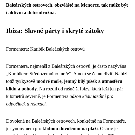
Baleárských ostrovech, obzvláště na Menorce, tak může být
i aktivní a dobrodružná.
Ibiza: Slavné párty i skryté zátoky
Formentera: Karibik Baleárských ostrovů
Formentera, nejmenší z Baleárských ostrovů, je často nazývána
„Karibikem Středozemního moře“. A není se čemu divit! Nabízí
totiž
tyrkysově modré moře, jemný bílý písek a atmosféru
klidu a pohody
. Na rozdíl od rušnější Ibizy, která leží jen pár
kilometrů severně, je Formentera
oázou klidu ideální pro
odpočinek a relaxaci
.
Dovolená na Baleárských ostrovech, konkrétně na Formenteře,
je synonymem pro
klidnou dovolenou na pláži
. Ostrov je