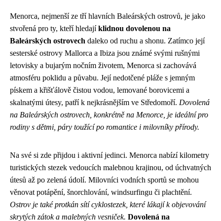
Menorca, nejmenší ze tří hlavních Baleárských ostrovů, je jako
stvořená pro ty, kteří hledají
klidnou dovolenou na
Baleárských ostrovech
daleko od ruchu a shonu. Zatímco její
sesterské ostrovy Mallorca a Ibiza jsou známé svými rušnými
letovisky a bujarým nočním životem, Menorca si zachovává
atmosféru poklidu a půvabu. Její nedotčené pláže s jemným
pískem a křišťálově čistou vodou, lemované borovicemi a
skalnatými útesy, patří k nejkrásnějším ve Středomoří.
Dovolená
na Baleárských ostrovech, konkrétně na Menorce, je ideální pro
rodiny s dětmi, páry toužící po romantice i milovníky přírody.
Na své si zde přijdou i aktivní jedinci. Menorca nabízí kilometry
turistických stezek vedoucích malebnou krajinou, od úchvatných
útesů až po zelená údolí. Milovníci vodních sportů se mohou
věnovat potápění, šnorchlování, windsurfingu či plachtění.
Ostrov je také protkán sítí cyklostezek, které lákají k objevování
skrytých zátok a malebných vesniček.
Dovolená na