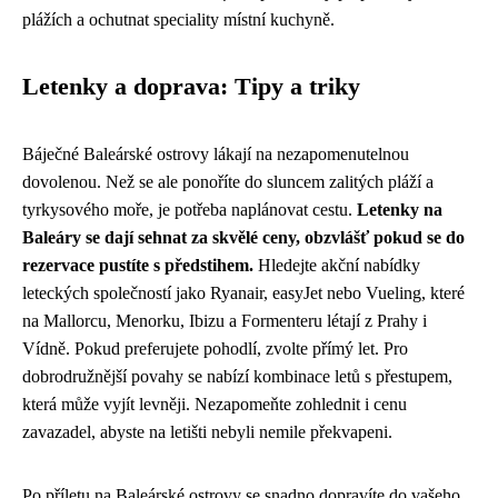
plážích a ochutnat speciality místní kuchyně.
Letenky a doprava: Tipy a triky
Báječné Baleárské ostrovy lákají na nezapomenutelnou
dovolenou. Než se ale ponoříte do sluncem zalitých pláží a
tyrkysového moře, je potřeba naplánovat cestu.
Letenky na
Baleáry se dají sehnat za skvělé ceny, obzvlášť pokud se do
rezervace pustíte s předstihem.
Hledejte akční nabídky
leteckých společností jako Ryanair, easyJet nebo Vueling, které
na Mallorcu, Menorku, Ibizu a Formenteru létají z Prahy i
Vídně. Pokud preferujete pohodlí, zvolte přímý let. Pro
dobrodružnější povahy se nabízí kombinace letů s přestupem,
která může vyjít levněji. Nezapomeňte zohlednit i cenu
zavazadel, abyste na letišti nebyli nemile překvapeni.
Po příletu na Baleárské ostrovy se snadno dopravíte do vašeho