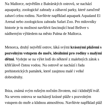
Na Mallorce, největším z Baleárských ostrovů, se nachází
aquaparky, zoologické zahrady a zábavní parky, které zaručeně
zabaví celou rodinu. Navštivte například aquapark Aqualand El
Arenal nebo zoologickou zahradu Safari Zoo. Pro milovníky
historie je tu možnost navštívit fascinující hrad Bellver s
nádherným výhledem na město Palma de Mallorca.
Menorca, druhý největší ostrov, láká svými
krásnými plážemi s
pozvolným vstupem do moře, ideálními pro rodiny s malými
dětmi
. Vydejte se na výlet lodí do některé z malebných zátok s
křišťálově čistou vodou. Na ostrově se nachází i řada
prehistorických památek, které zaujmou malé i velké
dobrodruhy.
Ibiza, známá svým rušným nočním životem, má i klidnější tvář.
Na severu ostrova se nacházejí krásné pláže s pozvolným
vstupem do moře a klidnou atmosférou. Navštivte například pláž