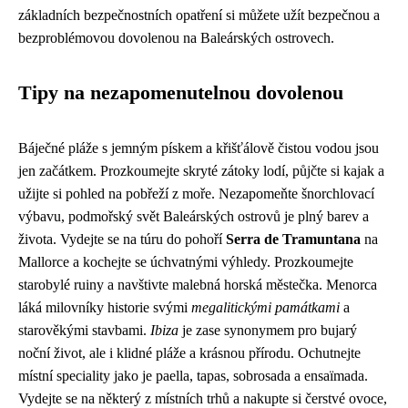
základních bezpečnostních opatření si můžete užít bezpečnou a
bezproblémovou dovolenou na Baleárských ostrovech.
Tipy na nezapomenutelnou dovolenou
Báječné pláže s jemným pískem a křišťálově čistou vodou jsou
jen začátkem. Prozkoumejte skryté zátoky lodí, půjčte si kajak a
užijte si pohled na pobřeží z moře. Nezapomeňte šnorchlovací
výbavu, podmořský svět Baleárských ostrovů je plný barev a
života. Vydejte se na túru do pohoří
Serra de Tramuntana
na
Mallorce a kochejte se úchvatnými výhledy. Prozkoumejte
starobylé ruiny a navštivte malebná horská městečka. Menorca
láká milovníky historie svými
megalitickými památkami
a
starověkými stavbami.
Ibiza
je zase synonymem pro bujarý
noční život, ale i klidné pláže a krásnou přírodu. Ochutnejte
místní speciality jako je paella, tapas, sobrosada a ensaïmada.
Vydejte se na některý z místních trhů a nakupte si čerstvé ovoce,