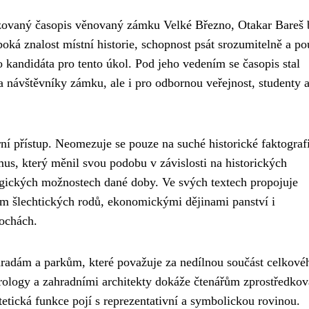
izovaný časopis věnovaný zámku Velké Březno, Otakar Bareš 
oká znalost místní historie, schopnost psát srozumitelně a po
ho kandidáta pro tento úkol. Pod jeho vedením se časopis stal
a návštěvníky zámku, ale i pro odbornou veřejnost, studenty 
ní přístup. Neomezuje se pouze na suché historické faktografi
mus, který měnil svou podobu v závislosti na historických
ogických možnostech dané doby. Ve svých textech propojuje
m šlechtických rodů, ekonomickými dějinami panství i
ochách.
radám a parkům, které považuje za nedílnou součást celkové
rology a zahradními architekty dokáže čtenářům zprostředkov
stetická funkce pojí s reprezentativní a symbolickou rovinou.