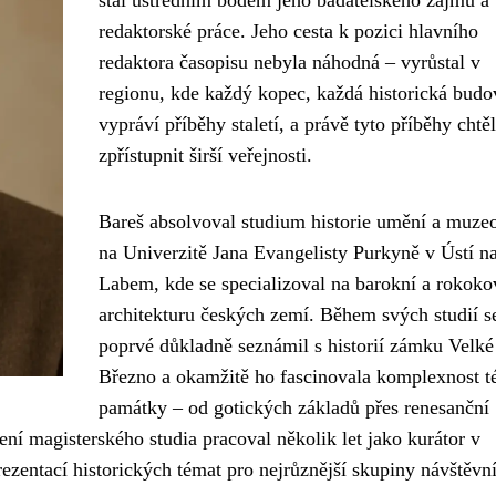
stal ústředním bodem jeho badatelského zájmu a
redaktorské práce. Jeho cesta k pozici hlavního
redaktora časopisu nebyla náhodná – vyrůstal v
regionu, kde každý kopec, každá historická budo
vypráví příběhy staletí, a právě tyto příběhy chtěl
zpřístupnit širší veřejnosti.
Bareš absolvoval studium historie umění a muze
na Univerzitě Jana Evangelisty Purkyně v Ústí n
Labem, kde se specializoval na barokní a rokok
architekturu českých zemí. Během svých studií s
poprvé důkladně seznámil s historií zámku Velké
Březno a okamžitě ho fascinovala komplexnost t
památky – od gotických základů přes renesanční
ní magisterského studia pracoval několik let jako kurátor v
ezentací historických témat pro nejrůznější skupiny návštěvn