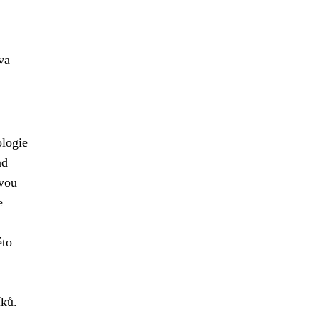
va
ologie
ad
ovou
e
éto
íků.