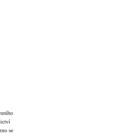
esního
ictví
zno se