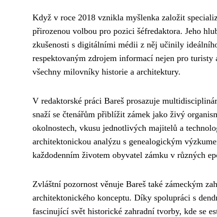
Když v roce 2018 vznikla myšlenka založit special
přirozenou volbou pro pozici šéfredaktora. Jeho hlub
zkušenosti s digitálními médii z něj učinily ideální
respektovaným zdrojem informací nejen pro turisty 
všechny milovníky historie a architektury.
V redaktorské práci Bareš prosazuje multidisciplinár
snaží se čtenářům přiblížit zámek jako živý organis
okolnostech, vkusu jednotlivých majitelů a technol
architektonickou analýzu s genealogickým výzkume
každodenním životem obyvatel zámku v různých ep
Zvláštní pozornost věnuje Bareš také zámeckým zah
architektonického konceptu. Díky spolupráci s dend
fascinující svět historické zahradní tvorby, kde se e