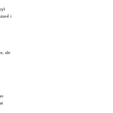
byl
utavě i
a
e, ale
ho
at