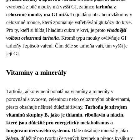
vyrobená z bílé mouky má vyšší GI, zatímco
tarhoňa z
celozrnné mouky má GI nižší.
To je dáno obsahem vlákniny v
celozrnné mouce, která zpomaluje vstřebávání glukózy do krve.
Pro ty, kteří si hlídají hladinu cukru v krvi, je proto
vhodnější
volbou celozrnná tarhoňa.
Kromě typu mouky ovlivňuje GI
tarhoňy i způsob vaření. Čím déle se tarhoňa vaří, tím vyšší je
její GI.
Vitamíny a minerály
Tarhoňa, ačkoliv není bohatá na vitamíny a minerály v
porovnání s ovocem, zeleninou nebo celozrnnými obilovinami,
přesto obsahuje některé důležité živiny.
Tarhoňa je zdrojem
vitamínů skupiny B, jako je thiamin, riboflavin a niacin,
které jsou důležité pro energetický metabolismus a
fungování nervového systému.
Dále obsahuje minerály jako
železo
, důležité pro tvorbu červených krvinek a přenos kyslíku v