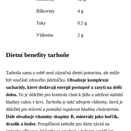
Bílkoviny
4 g
Tuky
0.5 g
Vláknina
2 g
Dietní benefity tarhoňe
Tarhoňa sama o sobě není zázračná dietní potravina, ale může
být součástí zdravého jídelníčku.
Obsahuje komplexní
sacharidy, které dodávají energii postupně a zasytí na delší
dobu.
To je důležité pro kontrolu chuti k jídlu a udržení stabilní
hladiny cukru v krvi.
Tarhoňa je také zdrojem vlákniny, která je
důležitá pro trávení a pomáhá regulovat hladinu cholesterolu.
Dále obsahuje vitamíny skupiny B, minerály jako hořčík,
draslík a fosfor.
Prospěšnost tarhoňe pro dietu závisí na