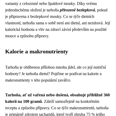
varianty z celozrnné nebo špaldové mouky. Díky svému
jednoduchému složení je tarhoňa
přirozeně bezlepková
, pokud
je připravena z bezlepkové mouky. Co se týče dietních
vlastností, tarhoňa sama o sobě není ani dietní, ani nezdravá. Její
kalorická hodnota a vliv na zdraví závisí především na použité
mouce a způsobu přípravy.
Kalorie a makronutrienty
Tarhoňa je oblíbenou přílohou mnoha jídel, ale co její nutriční
hodnoty? Je tarhoňa dietní? Pojďme se podívat na kalorie a
makronutrienty v této populární zavářce.
Tarhoňa, ať už vařená nebo dušená, obsahuje přibližně 360
kalorií na 100 gramů
. Záleží samozřejmě na konkrétním
receptu a způsobu přípravy. Co se týče makronutrientů, tarhoňa
je primárně zdrojem sacharidů, které tvoří zhruba 75 % jejího