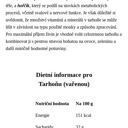
těle, a
hořčík
, který se podílí na stovkách metabolických
procesů, včetně svalové a nervové funkce. Je však důležité si
uvědomit, že množství vitamínů a minerálů v tarhoňe se může
lišit v závislosti na typu použité mouky a způsobu zpracování.
Pro maximální příjem živin je vhodné volit celozrnnou tarhoňu a
kombinovat ji s pestrou stravou bohatou na ovoce, zeleninu a
další nutričně hodnotné potraviny.
Dietní informace pro
Tarhoňu (vařenou)
Nutriční hodnota
Na 100 g
Energie
151 kcal
Sacharidy
32 g