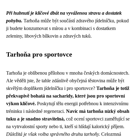
Při hubnutí je klíčové dbát na vyváženou stravu a dostatek
pohybu.
Tarhoňa může být součástí zdravého jídelníčku, pokud
ji budete konzumovat s mírou a v kombinaci s dostatkem
zeleniny, libových bílkovin a zdravých tuků.
Tarhoňa pro sportovce
Tarhoňa je oblíbenou přílohou v mnoha českých domácnostech.
Ale věděli jste, že tahle zdánlivě obyčejná těstovina může být
skvělým doplňkem jídelníčku i pro sportovce?
Tarhoňa je totiž
překvapivě bohatá na sacharidy, které jsou pro sportovní
výkon klíčové.
Poskytují tělu energii potřebnou k intenzivnímu
tréninku i následné regeneraci.
Navíc má tarhoňa nízký obsah
tuku a je snadno stravitelná,
což ocení sportovci zaměřující se
na vytrvalostní sporty nebo ti, kteří si hlídají kalorický příjem.
Důležitá je však volba správného druhu tarhoňy.
Celozrnná