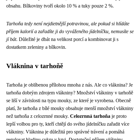
obsahu. Bílkoviny tvoří okolo 10 % a tuky pouze 2 %.
Tarhoňa tedy není nejdietnější potravinou, ale pokud si hlídáte
příjem kalorií a zařadíte ji do vyváženého jídelníčku, nemusíte se
jí bát
. Důležité je dbát na velikost porcí a kombinovat ji s
dostatkem zeleniny a bílkovin.
Vláknina v tarhoňě
Tarhoňa je oblíbenou přílohou mnoha z nás. Ale co vláknina? Je
tarhoňa dobrým zdrojem vlákniny? Množství vlákniny v tarhoňě
se liší v závislosti na typu mouky, ze které je vyrobena. Obecně
platí, že tarhoňa z bílé mouky obsahuje menší množství vlákniny
než tarhoňa z celozrnné mouky.
Celozrnná tarhoňa
je proto
lepší volbou pro ty, kteří chtějí do svého jídelníčku zařadit více
vlákniny. Vláknina je důležitá pro správné trávení a pomáhá
regulovat hladinu cukru v krvi.
Dostatečný příjem vlákniny