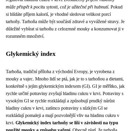
může přispět k pocitu sytosti, což je užitečné při hubnutí.
Pokud
si hlídáte příjem kalorií, je vhodné sledovat velikost porcí
tarhoňy. Tarhoňa může být součástí zdravé a vyvážené stravy. Je
důležité vybírat si tarhoňu z celozrnné mouky a konzumovat ji v
rozumném množství.
Glykemický index
Tarhoňa, tradiční příloha z východní Evropy, je vyrobena z
mouky a vajec. Mnoho lidí se ptá, jak je to s tarhoňou a dietami,
konkrétně s jejím glykemickým indexem (GI). GI je měřítko, jak
rychle určité potraviny zvyšují hladinu cukru v krvi. Potraviny s
vysokým GI se rychle rozkládají a způsobují prudký nárůst
hladiny cukru v krvi, zatímco potraviny s nízkým GI se
rozkládají pomaleji a mají pozvolnější vliv na hladinu cukru v
krvi.
Glykemický index tarhoňy se liší v závislosti na typu
použité mouky a způsobu vaření.
Obecně platí, že tarhoňa