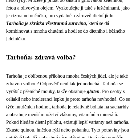
nebo ryby. Můžete ji přidat do salátů s grilovanou zeleninou,
fetou a olivovým olejem. Vyzkoušejte ji také s luštěninami, jako
je cizrna nebo čočka, pro vydatné a zároveň dietní jídlo.
Tarhoňa je zkrátka všestranná surovina
, která se dá
kombinovat s mnoha chutěmi a hodí se do dietního i běžného
jídelníčku.
Tarhoňa: zdravá volba?
Tarhoňa je oblíbenou přílohou mnoha českých jídel, ale je také
zdravou volbou? Odpověď není tak jednoduchá. Tarhoňa se
vyrábí z pšeničné mouky, takže obsahuje
gluten
. Pro osoby s
celiakií nebo intolerancí lepku je proto tarhoňa nevhodná. Co se
týče nutričních hodnot, tarhoňa je relativně bohatá na sacharidy
a obsahuje menší množství vlákniny, vitamínů a minerálů.
Pokud hledáte dietní přílohu, existují lepší varianty než tarhoňa.
Zkuste quinou, hnědou rýži nebo pohanku. Tyto potraviny jsou
nutričně bohatší a obsahují více vlákniny, která vám pomůže