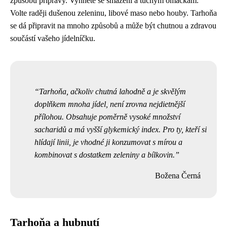
způsobu přípravy. Vyhněte se smažení a tučným omáčkám.
Volte raději dušenou zeleninu, libové maso nebo houby. Tarhoňa
se dá připravit na mnoho způsobů a může být chutnou a zdravou
součástí vašeho jídelníčku.
Tarhoňa, ačkoliv chutná lahodně a je skvělým
doplňkem mnoha jídel, není zrovna nejdietnější
přílohou. Obsahuje poměrně vysoké množství
sacharidů a má vyšší glykemický index. Pro ty, kteří si
hlídají linii, je vhodné ji konzumovat s mírou a
kombinovat s dostatkem zeleniny a bílkovin.
Božena Černá
Tarhoňa a hubnutí