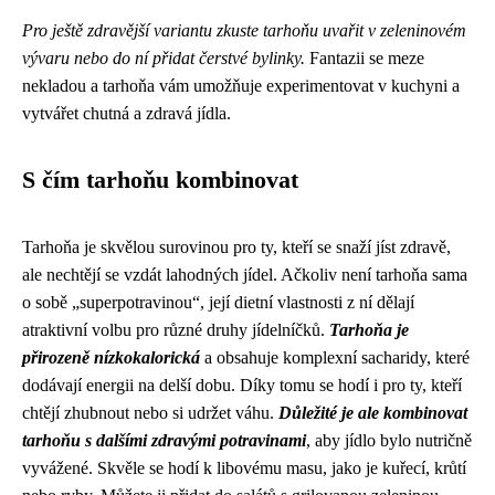
Pro ještě zdravější variantu zkuste tarhoňu uvařit v zeleninovém
vývaru nebo do ní přidat čerstvé bylinky.
Fantazii se meze
nekladou a tarhoňa vám umožňuje experimentovat v kuchyni a
vytvářet chutná a zdravá jídla.
S čím tarhoňu kombinovat
Tarhoňa je skvělou surovinou pro ty, kteří se snaží jíst zdravě,
ale nechtějí se vzdát lahodných jídel. Ačkoliv není tarhoňa sama
o sobě „superpotravinou“, její dietní vlastnosti z ní dělají
atraktivní volbu pro různé druhy jídelníčků.
Tarhoňa je
přirozeně nízkokalorická
a obsahuje komplexní sacharidy, které
dodávají energii na delší dobu. Díky tomu se hodí i pro ty, kteří
chtějí zhubnout nebo si udržet váhu.
Důležité je ale kombinovat
tarhoňu s dalšími zdravými potravinami
, aby jídlo bylo nutričně
vyvážené. Skvěle se hodí k libovému masu, jako je kuřecí, krůtí