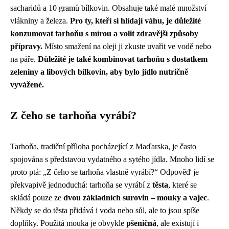
sacharidů a 10 gramů bílkovin. Obsahuje také malé množství
vlákniny a železa.
Pro ty, kteří si hlídají váhu, je důležité
konzumovat tarhoňu s mírou a volit zdravější způsoby
přípravy.
Místo smažení na oleji ji zkuste uvařit ve vodě nebo
na páře.
Důležité je také kombinovat tarhoňu s dostatkem
zeleniny a libových bílkovin, aby bylo jídlo nutričně
vyvážené.
Z čeho se tarhoňa vyrábí?
Tarhoňa, tradiční příloha pocházející z Maďarska, je často
spojována s představou vydatného a sytého jídla. Mnoho lidí se
proto ptá: „Z čeho se tarhoňa vlastně vyrábí?“ Odpověď je
překvapivě jednoduchá: tarhoňa se vyrábí z
těsta
, které se
skládá pouze ze
dvou základních surovin – mouky a vajec
.
Někdy se do těsta přidává i voda nebo sůl, ale to jsou spíše
doplňky. Použitá mouka je obvykle
pšeničná
, ale existují i