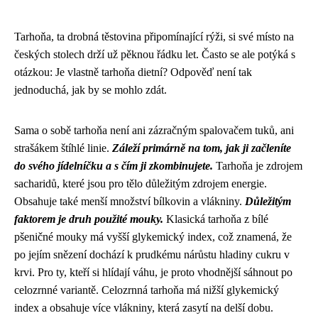
Tarhoňa, ta drobná těstovina připomínající rýži, si své místo na
českých stolech drží už pěknou řádku let. Často se ale potýká s
otázkou: Je vlastně tarhoňa dietní? Odpověď není tak
jednoduchá, jak by se mohlo zdát.
Sama o sobě tarhoňa není ani zázračným spalovačem tuků, ani
strašákem štíhlé linie.
Záleží primárně na tom, jak ji začleníte
do svého jídelníčku a s čím ji zkombinujete.
Tarhoňa je zdrojem
sacharidů, které jsou pro tělo důležitým zdrojem energie.
Obsahuje také menší množství bílkovin a vlákniny.
Důležitým
faktorem je druh použité mouky.
Klasická tarhoňa z bílé
pšeničné mouky má vyšší glykemický index, což znamená, že
po jejím snězení dochází k prudkému nárůstu hladiny cukru v
krvi. Pro ty, kteří si hlídají váhu, je proto vhodnější sáhnout po
celozrnné variantě. Celozrnná tarhoňa má nižší glykemický
index a obsahuje více vlákniny, která zasytí na delší dobu.