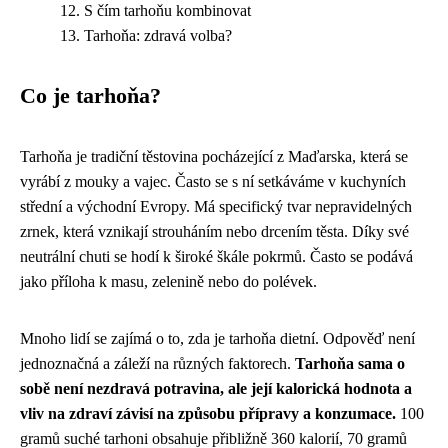
S čím tarhoňu kombinovat
Tarhoňa: zdravá volba?
Co je tarhoňa?
Tarhoňa je tradiční těstovina pocházející z Maďarska, která se
vyrábí z mouky a vajec. Často se s ní setkáváme v kuchyních
střední a východní Evropy. Má specifický tvar nepravidelných
zrnek, která vznikají strouháním nebo drcením těsta. Díky své
neutrální chuti se hodí k široké škále pokrmů. Často se podává
jako příloha k masu, zelenině nebo do polévek.
Mnoho lidí se zajímá o to, zda je tarhoňa dietní. Odpověď není
jednoznačná a záleží na různých faktorech.
Tarhoňa sama o
sobě není nezdravá potravina, ale její kalorická hodnota a
vliv na zdraví závisí na způsobu přípravy a konzumace.
100
gramů suché tarhoni obsahuje přibližně 360 kalorií, 70 gramů